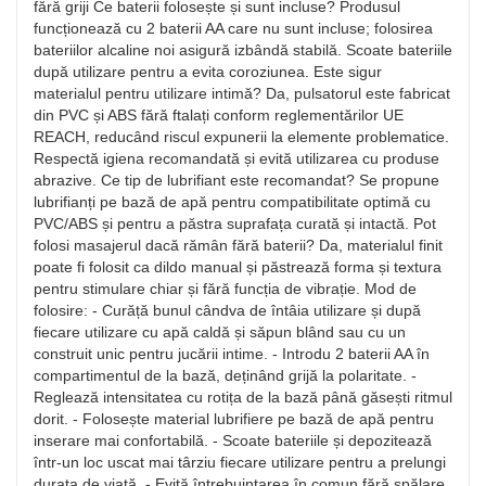
fără griji Ce baterii folosește și sunt incluse? Produsul
funcționează cu 2 baterii AA care nu sunt incluse; folosirea
bateriilor alcaline noi asigură izbândă stabilă. Scoate bateriile
după utilizare pentru a evita coroziunea. Este sigur
materialul pentru utilizare intimă? Da, pulsatorul este fabricat
din PVC și ABS fără ftalați conform reglementărilor UE
REACH, reducând riscul expunerii la elemente problematice.
Respectă igiena recomandată și evită utilizarea cu produse
abrazive. Ce tip de lubrifiant este recomandat? Se propune
lubrifianți pe bază de apă pentru compatibilitate optimă cu
PVC/ABS și pentru a păstra suprafața curată și intactă. Pot
folosi masajerul dacă rămân fără baterii? Da, materialul finit
poate fi folosit ca dildo manual și păstrează forma și textura
pentru stimulare chiar și fără funcția de vibrație. Mod de
folosire: - Curăță bunul cândva de întâia utilizare și după
fiecare utilizare cu apă caldă și săpun blând sau cu un
construit unic pentru jucării intime. - Introdu 2 baterii AA în
compartimentul de la bază, deținând grijă la polaritate. -
Reglează intensitatea cu rotița de la bază până găsești ritmul
dorit. - Folosește material lubrifiere pe bază de apă pentru
inserare mai confortabilă. - Scoate bateriile și depozitează
într-un loc uscat mai târziu fiecare utilizare pentru a prelungi
durata de viață. - Evită întrebuințarea în comun fără spălare