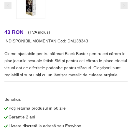
<
>
43 RON
(TVA inclus)
INDISPONIBIL MOMENTAN
Cod: DM138343
Cleme ajustabile pentru sfârcuri Block Buster pentru cei cărora le
plac jocurile sexuale fetish SM și pentru cei cărora le place efectul
vizual dat de diferitele podoabe pentru sfârcuri. Cleștișorii sunt
reglabili și sunt uniți cu un lănțișor metalic de culoare argintie.
Beneficii:
L
Poți returna produsul în 60 zile
L
Garanție 2 ani
L
Livrare discretă la adresă sau Easybox