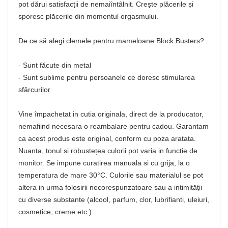
pot dărui satisfacții de nemaiîntâlnit. Crește plăcerile și
sporesc plăcerile din momentul orgasmului.
De ce să alegi clemele pentru mameloane Block Busters?
- Sunt făcute din metal
- Sunt sublime pentru persoanele ce doresc stimularea
sfârcurilor
Vine împachetat in cutia originala, direct de la producator,
nemafiind necesara o reambalare pentru cadou. Garantam
ca acest produs este original, conform cu poza aratata.
Nuanta, tonul si robustețea culorii pot varia in functie de
monitor. Se impune curatirea manuala si cu grija, la o
temperatura de mare 30°C. Culorile sau materialul se pot
altera in urma folosirii necorespunzatoare sau a intimității
cu diverse substante (alcool, parfum, clor, lubrifianti, uleiuri,
cosmetice, creme etc.).