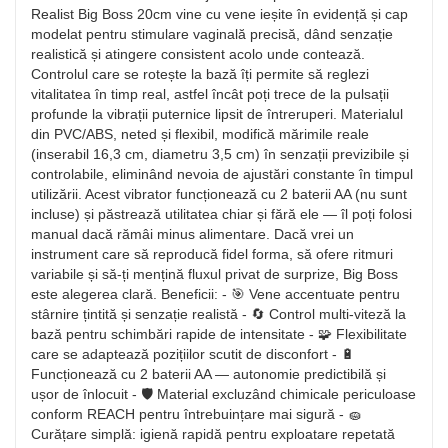
Realist Big Boss 20cm vine cu vene ieșite în evidență și cap
modelat pentru stimulare vaginală precisă, dând senzație
realistică și atingere consistent acolo unde contează.
Controlul care se rotește la bază îți permite să reglezi
vitalitatea în timp real, astfel încât poți trece de la pulsații
profunde la vibrații puternice lipsit de întreruperi. Materialul
din PVC/ABS, neted și flexibil, modifică mărimile reale
(inserabil 16,3 cm, diametru 3,5 cm) în senzații previzibile și
controlabile, eliminând nevoia de ajustări constante în timpul
utilizării. Acest vibrator funcționează cu 2 baterii AA (nu sunt
incluse) și păstrează utilitatea chiar și fără ele — îl poți folosi
manual dacă rămâi minus alimentare. Dacă vrei un
instrument care să reproducă fidel forma, să ofere ritmuri
variabile și să-ți mențină fluxul privat de surprize, Big Boss
este alegerea clară. Beneficii: - 🎯 Vene accentuate pentru
stârnire țintită și senzație realistă - 🔄 Control multi-viteză la
bază pentru schimbări rapide de intensitate - 🧩 Flexibilitate
care se adaptează pozițiilor scutit de disconfort - 🔋
Funcționează cu 2 baterii AA — autonomie predictibilă și
ușor de înlocuit - 🛡️ Material excluzând chimicale periculoase
conform REACH pentru întrebuințare mai sigură - 🧽
Curățare simplă: igienă rapidă pentru exploatare repetată