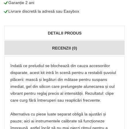
L
Garanție 2 ani
L
Livrare discretă la adresă sau Easybox
DETALII PRODUS
RECENZII (0)
îndată ce preludiul se blochează din cauza accesoriilor
disparate, acest kit intră în scenă pentru a restabili șuvoiul
plăcerii: mască și legături din mătase pentru suspans
imediat, gel din silicon care prelungește alunecarea și oul
vibrant pentru reglaj precis al intensității. Rezultatul: clipe
care curg fără întreruperi sau reaplicări frecvente.
Alternativa cu piese luate separat obligă la ajustări și
pauze; aici ai instrumentele calibrate să funcționeze
împreună, astfel încât să nu mai pierzi ritmul pentru a