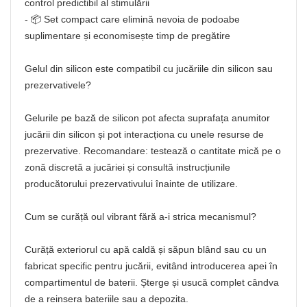
control predictibil al stimulării
- 📦 Set compact care elimină nevoia de podoabe
suplimentare și economisește timp de pregătire
Gelul din silicon este compatibil cu jucăriile din silicon sau
prezervativele?
Gelurile pe bază de silicon pot afecta suprafața anumitor
jucării din silicon și pot interacționa cu unele resurse de
prezervative. Recomandare: testează o cantitate mică pe o
zonă discretă a jucăriei și consultă instrucțiunile
producătorului prezervativului înainte de utilizare.
Cum se curăță oul vibrant fără a-i strica mecanismul?
Curăță exteriorul cu apă caldă și săpun blând sau cu un
fabricat specific pentru jucării, evitând introducerea apei în
compartimentul de baterii. Șterge și usucă complet cândva
de a reinsera bateriile sau a depozita.