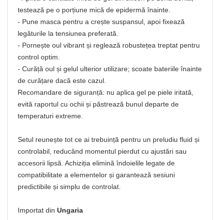
testează pe o porțiune mică de epidermă înainte.
- Pune masca pentru a crește suspansul, apoi fixează
legăturile la tensiunea preferată.
- Pornește oul vibrant și reglează robustețea treptat pentru
control optim.
- Curăță oul și gelul ulterior utilizare; scoate bateriile înainte
de curățare dacă este cazul.
Recomandare de siguranță: nu aplica gel pe piele iritată,
evită raportul cu ochii și păstrează bunul departe de
temperaturi extreme.
Setul reunește tot ce ai trebuință pentru un preludiu fluid și
controlabil, reducând momentul pierdut cu ajustări sau
accesorii lipsă. Achiziția elimină îndoielile legate de
compatibilitate a elementelor și garantează sesiuni
predictibile și simplu de controlat.
Importat din
Ungaria