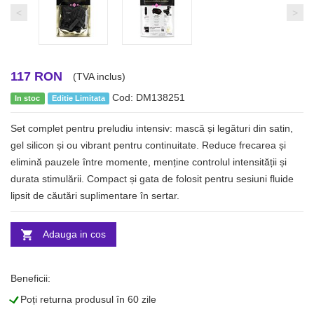
<
>
117 RON
(TVA inclus)
Cod: DM138251
In stoc
Editie Limitata
Set complet pentru preludiu intensiv: mască și legături din satin,
gel silicon și ou vibrant pentru continuitate. Reduce frecarea și
elimină pauzele între momente, menține controlul intensității și
durata stimulării. Compact și gata de folosit pentru sesiuni fluide
lipsit de căutări suplimentare în sertar.
Adauga in cos
Beneficii:
L
Poți returna produsul în 60 zile