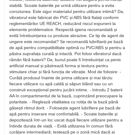
stabilă. Scoate bateriile pe urmă utilizare pentru a evita
coroziunea. Este sigur materialul pentru utilizare intimă? Da,
vibratorul este fabricat din PVC și ABS fără ftalați conform
reglementărilor UE REACH, reducând riscul expunerii la
elemente problematice. Respectă igiena recomandată și
evită întrebuințarea cu produse abrazive. Ce tip de agent de
ungere este recomandat? Se recomandă lubrifianți pe bază
de apă pentru compatibilitate optimă cu PVC/ABS și pentru a
păstra suprafața curată și intactă. Pot folosi vibratorul dacă
rămân fără baterii? Da, bunul poate fi întrebuințat ca penis
artificial manual și păstrează forma și textura pentru
stimulare chiar și fără funcția de vibrație. Mod de folosire: -
Curăță produsul înainte de prima utilizare și mai târziu
fiecare utilizare cu apă caldă și săpun blând sau cu un
construit excepțional pentru jucării intime. - Introdu 2 baterii
AA în compartimentul de la bază, cuprinzând preocupare la
polaritate. - Reglează vitalitatea cu rotița de la bază până
găsești ritmul dorit. - Folosește agent lubrifiere pe bază de
apă pentru inserare mai confortabilă. - Scoate bateriile și
depozitează într-un loc uscat după fiecare utilizare pentru a
întinde durata de viață. - Evită utilizarea în comun fără
curățare intermediară; testează pe o zonă mică dacă ai