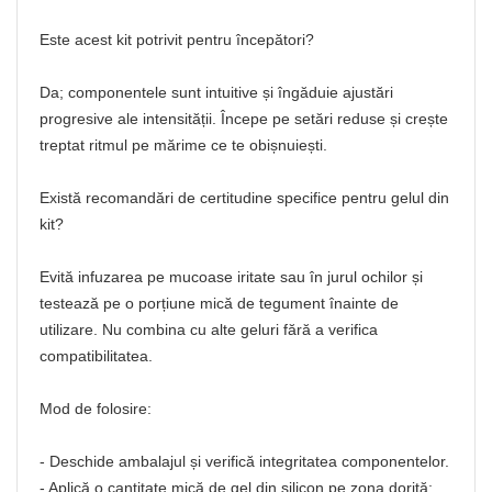
Este acest kit potrivit pentru începători?
Da; componentele sunt intuitive și îngăduie ajustări
progresive ale intensității. Începe pe setări reduse și crește
treptat ritmul pe mărime ce te obișnuiești.
Există recomandări de certitudine specifice pentru gelul din
kit?
Evită infuzarea pe mucoase iritate sau în jurul ochilor și
testează pe o porțiune mică de tegument înainte de
utilizare. Nu combina cu alte geluri fără a verifica
compatibilitatea.
Mod de folosire:
- Deschide ambalajul și verifică integritatea componentelor.
- Aplică o cantitate mică de gel din silicon pe zona dorită;