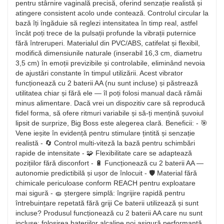
pentru stârnire vaginală precisă, oferind senzație realistă și
atingere consistent acolo unde contează. Controlul circular la
bază îți îngăduie să reglezi intensitatea în timp real, astfel
încât poți trece de la pulsații profunde la vibrații puternice
fără întreruperi. Materialul din PVC/ABS, catifelat și flexibil,
modifică dimensiunile naturale (inserabil 16,3 cm, diametru
3,5 cm) în emoții previzibile și controlabile, eliminând nevoia
de ajustări constante în timpul utilizării. Acest vibrator
funcționează cu 2 baterii AA (nu sunt incluse) și păstrează
utilitatea chiar și fără ele — îl poți folosi manual dacă rămâi
minus alimentare. Dacă vrei un dispozitiv care să reproducă
fidel forma, să ofere ritmuri variabile și să-ți mențină șuvoiul
lipsit de surprize, Big Boss este alegerea clară. Beneficii: - 🎯
Vene ieșite în evidență pentru stimulare țintită și senzație
realistă - 🔄 Control multi-viteză la bază pentru schimbări
rapide de intensitate - 🧩 Flexibilitate care se adaptează
pozițiilor fără disconfort - 🔋 Funcționează cu 2 baterii AA —
autonomie predictibilă și ușor de înlocuit - 🛡️ Material fără
chimicale periculoase conform REACH pentru exploatare
mai sigură - 🧽 ștergere simplă: îngrijire rapidă pentru
întrebuințare repetată fără griji Ce baterii utilizează și sunt
incluse? Produsul funcționează cu 2 baterii AA care nu sunt
incluse; folosirea bateriilor alcaline noi asigură performanță