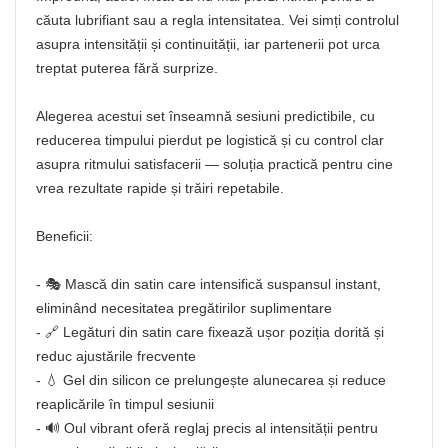
căuta lubrifiant sau a regla intensitatea. Vei simți controlul
asupra intensității și continuității, iar partenerii pot urca
treptat puterea fără surprize.
Alegerea acestui set înseamnă sesiuni predictibile, cu
reducerea timpului pierdut pe logistică și cu control clar
asupra ritmului satisfacerii — soluția practică pentru cine
vrea rezultate rapide și trăiri repetabile.
Beneficii:
- 🎭 Mască din satin care intensifică suspansul instant,
eliminând necesitatea pregătirilor suplimentare
- 🔗 Legături din satin care fixează ușor poziția dorită și
reduc ajustările frecvente
- 💧 Gel din silicon ce prelungește alunecarea și reduce
reaplicările în timpul sesiunii
- 🔊 Oul vibrant oferă reglaj precis al intensității pentru