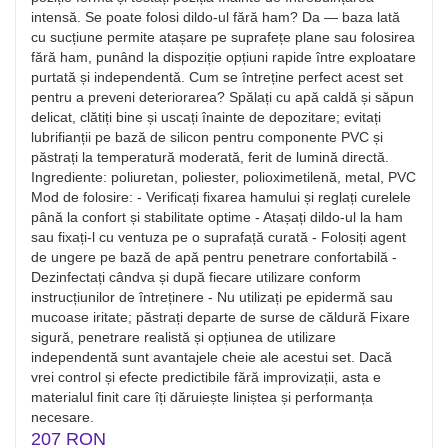
intensă. Se poate folosi dildo-ul fără ham? Da — baza lată
cu sucțiune permite atașare pe suprafețe plane sau folosirea
fără ham, punând la dispoziție opțiuni rapide între exploatare
purtată și independentă. Cum se întreține perfect acest set
pentru a preveni deteriorarea? Spălați cu apă caldă și săpun
delicat, clătiți bine și uscați înainte de depozitare; evitați
lubrifianții pe bază de silicon pentru componente PVC și
păstrați la temperatură moderată, ferit de lumină directă.
Ingrediente: poliuretan, poliester, polioximetilenă, metal, PVC
Mod de folosire: - Verificați fixarea hamului și reglați curelele
până la confort și stabilitate optime - Atașați dildo-ul la ham
sau fixați-l cu ventuza pe o suprafață curată - Folosiți agent
de ungere pe bază de apă pentru penetrare confortabilă -
Dezinfectați cândva și după fiecare utilizare conform
instrucțiunilor de întreținere - Nu utilizați pe epidermă sau
mucoase iritate; păstrați departe de surse de căldură Fixare
sigură, penetrare realistă și opțiunea de utilizare
independentă sunt avantajele cheie ale acestui set. Dacă
vrei control și efecte predictibile fără improvizații, asta e
materialul finit care îți dăruiește liniștea și performanța
necesare.
207 RON