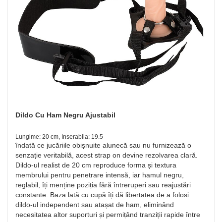
Dildo Cu Ham Negru Ajustabil
Lungime: 20 cm, Inserabila: 19.5
îndată ce jucăriile obișnuite alunecă sau nu furnizează o
senzație veritabilă, acest strap on devine rezolvarea clară.
Dildo-ul realist de 20 cm reproduce forma și textura
membrului pentru penetrare intensă, iar hamul negru,
reglabil, îți menține poziția fără întreruperi sau reajustări
constante. Baza lată cu cupă îți dă libertatea de a folosi
dildo-ul independent sau atașat de ham, eliminând
necesitatea altor suporturi și permițând tranziții rapide între