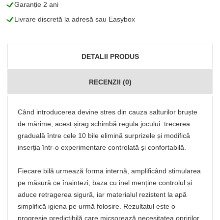
L
Garanție 2 ani
L
Livrare discretă la adresă sau Easybox
DETALII PRODUS
RECENZII (0)
Când introducerea devine stres din cauza salturilor bruște
de mărime, acest șirag schimbă regula jocului: trecerea
graduală între cele 10 bile elimină surprizele și modifică
inserția într‑o experimentare controlată și confortabilă.
Fiecare bilă urmează forma internă, amplificând stimularea
pe măsură ce înaintezi; baza cu inel menține controlul și
aduce retragerea sigură, iar materialul rezistent la apă
simplifică igiena pe urmă folosire. Rezultatul este o
progresie predictibilă care micșorează necesitatea opririlor