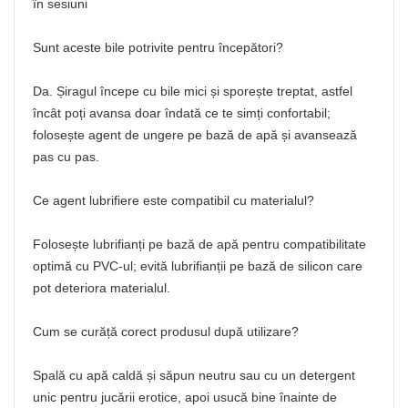
în sesiuni
Sunt aceste bile potrivite pentru începători?
Da. Șiragul începe cu bile mici și sporește treptat, astfel
încât poți avansa doar îndată ce te simți confortabil;
folosește agent de ungere pe bază de apă și avansează
pas cu pas.
Ce agent lubrifiere este compatibil cu materialul?
Folosește lubrifianți pe bază de apă pentru compatibilitate
optimă cu PVC‑ul; evită lubrifianții pe bază de silicon care
pot deteriora materialul.
Cum se curăță corect produsul după utilizare?
Spală cu apă caldă și săpun neutru sau cu un detergent
unic pentru jucării erotice, apoi usucă bine înainte de