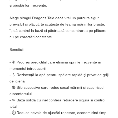
și ajustărilor frecvente.
Alege șiragul Dragonz Tale dacă vrei un parcurs sigur,
previzibil și plăcut: te scutește de teama mărimilor bruște,
îți dă control la bază și păstrează concentrarea pe plăcere,
nu pe corectări constante.
Beneficii:
- 🎯 Progres predictibil care elimină opririle frecvente în
momentul introducerii
- 💧 Rezistență la apă pentru spălare rapidă și privat de griji
de igienă
- 🔴 Bile succesive care reduc șocul mărimii și scad riscul
disconfortului
- 🧼 Baza solidă cu inel conferă retragere sigură și control
total
- ⏱️ Reduce nevoia de ajustări repetate, economisind timp