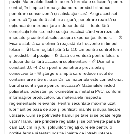
poziții. Materialele flexibile acordă fermitate suficientă pentru
control, în timp ce forma și diametrul predictibil aduce
penetrare consecventă și satisfacție clară. Alegi acest set
pentru că îți conferă stabilire sigură, penetrare realistă și
opțiunea de întrebuințare independentă — toate fără
complicații tehnice. Este soluția practică când vrei rezultate
imediate și control absolut asupra experienței. Beneficii: - 🎯
Fixare stabilă care elimină reajustările frecvente în timpul
folosirii - 🔒 Ham reglabil până la 110 cm pentru control ferm
și predictibil al poziției - 🧲 Bază cu ventuză pentru folosire
independentă fără accesorii suplimentare - 📏 Diametru
constant 3,8–4,2 cm pentru penetrare previzibilă și
consecventă - 🧼 ștergere simplă care reduce riscul de
contaminare între utilizări Din ce materiale este confecționat
bunul și sunt sigure pentru mucoase? Materialele includ
poliuretan, poliester, polioximetilenă, metal și PVC; conform
informațiilor producătorului, materialele respectă
reglementările relevante. Pentru securitate maximă uzați
lubrifiant pe bază de apă și purificați înainte și după fiecare
utilizare. Cum se potrivește hamul pe talie și se poate regla
ușor? Hamul are prindere reglabilă și se potrivește până la
cam 110 cm în jurul șoldurilor; reglați curelele pentru o
poziție fermă și testați poziția înainte de întrebuințarea