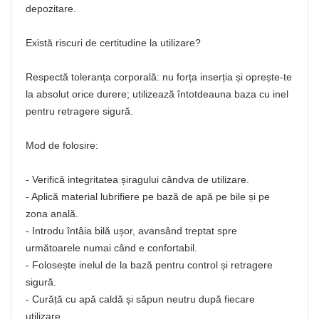
depozitare.
Există riscuri de certitudine la utilizare?
Respectă toleranța corporală: nu forța inserția și oprește-te
la absolut orice durere; utilizează întotdeauna baza cu inel
pentru retragere sigură.
Mod de folosire:
- Verifică integritatea șiragului cândva de utilizare.
- Aplică material lubrifiere pe bază de apă pe bile și pe
zona anală.
- Introdu întâia bilă ușor, avansând treptat spre
următoarele numai când e confortabil.
- Folosește inelul de la bază pentru control și retragere
sigură.
- Curăță cu apă caldă și săpun neutru după fiecare
utilizare.