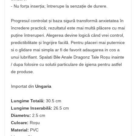
- Nu forța inserția; întrerupe la senzație de durere.
Progresul controlat și baza sigură transformă anxietatea în
încredere practică; rezultatul este mai multă plăcere cu mai
puține întreruperi. Alegerea devine logică când vrei control,
predictibilitate și îngrijire facilă. Pentru placeri mai puternice
si o glidare mai simpla ar fi de favorit adaugarea in cos a
unui lubrifiant. Spalati Bile Anale Dragonz Tale Roșu inainte
/ dupa folosire cu solutii particulare de igiena pentru astfel
de produse.
Importat din
Ungaria
Lungime Totală:
30.5 cm
Lungime Inserabilă:
26.5 cm
Diametru:
2.5 cm
Culoare:
Roșu
Material:
PVC