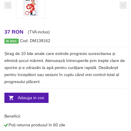
<
>
37 RON
(TVA inclus)
Cod: DM138162
In stoc
Șirag de 10 bile anale care extinde progresiv surescitarea și
elimină șocul mărimii. Atenuează întreruperile prin trepte clare de
sporire și e zdravăn la apă pentru curățare rapidă. Desăvârșit
pentru începători sau sesiuni în cuplu când vrei control total al
progresului plăcerii.
Adauga in cos
Beneficii:
L
Poți returna produsul în 60 zile