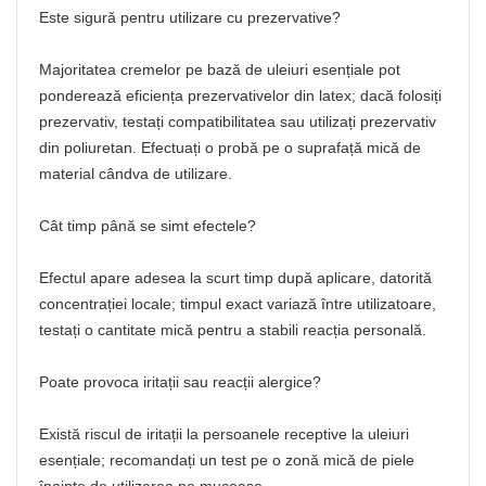
Este sigură pentru utilizare cu prezervative?
Majoritatea cremelor pe bază de uleiuri esențiale pot
ponderează eficiența prezervativelor din latex; dacă folosiți
prezervativ, testați compatibilitatea sau utilizați prezervativ
din poliuretan. Efectuați o probă pe o suprafață mică de
material cândva de utilizare.
Cât timp până se simt efectele?
Efectul apare adesea la scurt timp după aplicare, datorită
concentrației locale; timpul exact variază între utilizatoare,
testați o cantitate mică pentru a stabili reacția personală.
Poate provoca iritații sau reacții alergice?
Există riscul de iritații la persoanele receptive la uleiuri
esențiale; recomandați un test pe o zonă mică de piele