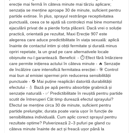
erecție mai fermă în câteva minute mai târziu aplicare;
senzația se menține aproape 30 de minute, suficient pentru
partide extinse. În plus, sprayul restrânge receptivitatea
punctuală, ceea ce te ajută să controlezi mai bine momentul
ejaculării privat de a pierde forța plăcerii. Dacă vrei o soluție
practică, orientată pe rezultat, Maxi Erecție 907 este
alegerea care aduce predictibilitate în viața sexuală: aplică
înainte de contactul intim și obții fermitate și durată minus
opriri repetate, la un grad pe care alternativele locale
obișnuite nu-l garantează. Beneficii: - ⏱️ Efect fără întârziere
care permite inițierea actului în câteva minute - 🔥 Senzație
de încălzire care intensifică fermitatea erecției - 🎯 Control
mai bun al emisiei spermei prin reducerea sensibilității
punctuale - 🔁 Mai puține reaplicări datorită durabilității
efectului - 💧 Bază pe apă pentru absorbție grabnică și
senzație naturală - ✅ Predictibilitate în reușită pentru partide
scutit de întreruperi Cât timp durează efectul sprayului?
Efectul se menține circa 30 de minute, suficient pentru
partide prelungite; durata poate varia ușor în funcție de
sensibilitatea individuală. Cum aplic corect sprayul pentru
rezultate optime? Pulverizează 2–3 pufuri pe gland cu
câteva minute înainte de act și freacă ușor până la