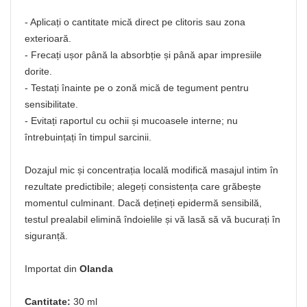
- Aplicați o cantitate mică direct pe clitoris sau zona
exterioară.
- Frecați ușor până la absorbție și până apar impresiile
dorite.
- Testați înainte pe o zonă mică de tegument pentru
sensibilitate.
- Evitați raportul cu ochii și mucoasele interne; nu
întrebuințați în timpul sarcinii.
Dozajul mic și concentrația locală modifică masajul intim în
rezultate predictibile; alegeți consistența care grăbește
momentul culminant. Dacă dețineți epidermă sensibilă,
testul prealabil elimină îndoielile și vă lasă să vă bucurați în
siguranță.
Importat din
Olanda
Cantitate:
30 ml