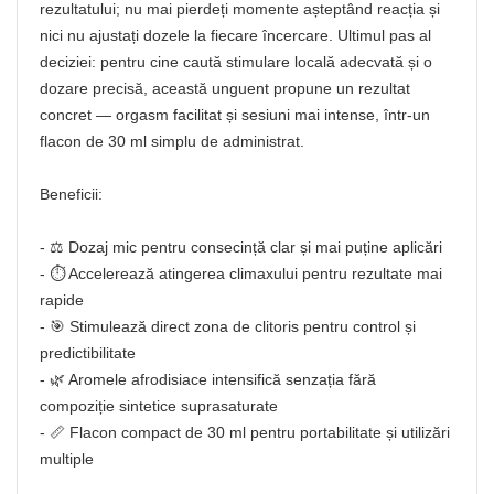
rezultatului; nu mai pierdeți momente așteptând reacția și
nici nu ajustați dozele la fiecare încercare. Ultimul pas al
deciziei: pentru cine caută stimulare locală adecvată și o
dozare precisă, această unguent propune un rezultat
concret — orgasm facilitat și sesiuni mai intense, într‑un
flacon de 30 ml simplu de administrat.
Beneficii:
- ⚖️ Dozaj mic pentru consecință clar și mai puține aplicări
- ⏱️ Accelerează atingerea climaxului pentru rezultate mai
rapide
- 🎯 Stimulează direct zona de clitoris pentru control și
predictibilitate
- 🌿 Aromele afrodisiace intensifică senzația fără
compoziție sintetice suprasaturate
- 📏 Flacon compact de 30 ml pentru portabilitate și utilizări
multiple