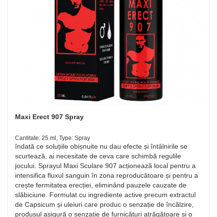
Maxi Erect 907 Spray
Cantitate: 25 ml, Type: Spray
îndată ce soluțiile obișnuite nu dau efecte și întâlnirile se
scurtează, ai necesitate de ceva care schimbă regulile
jocului. Sprayul Maxi Sculare 907 acționează local pentru a
intensifica fluxul sanguin în zona reproducătoare și pentru a
crește fermitatea erecției, eliminând pauzele cauzate de
slăbiciune. Formulat cu ingrediente active precum extractul
de Capsicum și uleiuri care produc o senzație de încălzire,
produsul asigură o senzație de furnicături atrăgătoare și o