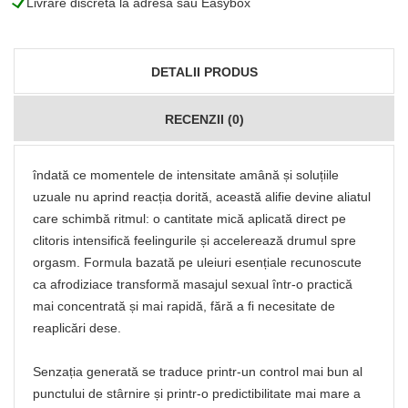
L
Livrare discretă la adresă sau Easybox
DETALII PRODUS
RECENZII (0)
îndată ce momentele de intensitate amână și soluțiile
uzuale nu aprind reacția dorită, această alifie devine aliatul
care schimbă ritmul: o cantitate mică aplicată direct pe
clitoris intensifică feelingurile și accelerează drumul spre
orgasm. Formula bazată pe uleiuri esențiale recunoscute
ca afrodiziace transformă masajul sexual într‑o practică
mai concentrată și mai rapidă, fără a fi necesitate de
reaplicări dese.
Senzația generată se traduce printr‑un control mai bun al
punctului de stârnire și printr‑o predictibilitate mai mare a