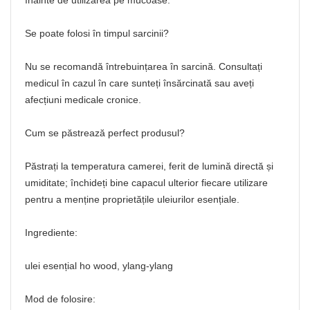
înainte de utilizarea pe mucoase.
Se poate folosi în timpul sarcinii?
Nu se recomandă întrebuințarea în sarcină. Consultați
medicul în cazul în care sunteți însărcinată sau aveți
afecțiuni medicale cronice.
Cum se păstrează perfect produsul?
Păstrați la temperatura camerei, ferit de lumină directă și
umiditate; închideți bine capacul ulterior fiecare utilizare
pentru a menține proprietățile uleiurilor esențiale.
Ingrediente:
ulei esențial ho wood, ylang-ylang
Mod de folosire: