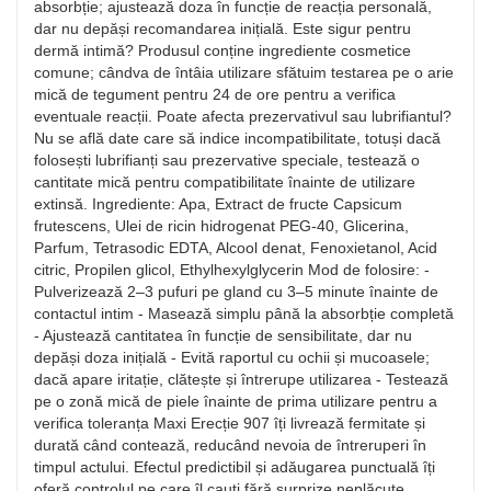
absorbție; ajustează doza în funcție de reacția personală,
dar nu depăși recomandarea inițială. Este sigur pentru
dermă intimă? Produsul conține ingrediente cosmetice
comune; cândva de întâia utilizare sfătuim testarea pe o arie
mică de tegument pentru 24 de ore pentru a verifica
eventuale reacții. Poate afecta prezervativul sau lubrifiantul?
Nu se află date care să indice incompatibilitate, totuși dacă
folosești lubrifianți sau prezervative speciale, testează o
cantitate mică pentru compatibilitate înainte de utilizare
extinsă. Ingrediente: Apa, Extract de fructe Capsicum
frutescens, Ulei de ricin hidrogenat PEG-40, Glicerina,
Parfum, Tetrasodic EDTA, Alcool denat, Fenoxietanol, Acid
citric, Propilen glicol, Ethylhexylglycerin Mod de folosire: -
Pulverizează 2–3 pufuri pe gland cu 3–5 minute înainte de
contactul intim - Masează simplu până la absorbție completă
- Ajustează cantitatea în funcție de sensibilitate, dar nu
depăși doza inițială - Evită raportul cu ochii și mucoasele;
dacă apare iritație, clătește și întrerupe utilizarea - Testează
pe o zonă mică de piele înainte de prima utilizare pentru a
verifica toleranța Maxi Erecție 907 îți livrează fermitate și
durată când contează, reducând nevoia de întreruperi în
timpul actului. Efectul predictibil și adăugarea punctuală îți
oferă controlul pe care îl cauți fără surprize neplăcute.