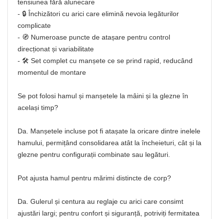
tensiunea fără alunecare
- 🔒 Închizători cu arici care elimină nevoia legăturilor
complicate
- 🧭 Numeroase puncte de atașare pentru control
direcționat și variabilitate
- 🛠️ Set complet cu manșete ce se prind rapid, reducând
momentul de montare
Se pot folosi hamul și manșetele la mâini și la glezne în
același timp?
Da. Manșetele incluse pot fi atașate la oricare dintre inelele
hamului, permițând consolidarea atât la încheieturi, cât și la
glezne pentru configurații combinate sau legături.
Pot ajusta hamul pentru mărimi distincte de corp?
Da. Gulerul și centura au reglaje cu arici care consimt
ajustări largi; pentru confort și siguranță, potriviți fermitatea