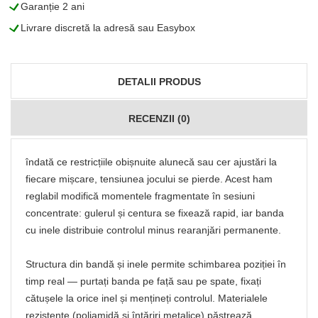
L
Garanție 2 ani
L
Livrare discretă la adresă sau Easybox
DETALII PRODUS
RECENZII (0)
îndată ce restricțiile obișnuite alunecă sau cer ajustări la
fiecare mișcare, tensiunea jocului se pierde. Acest ham
reglabil modifică momentele fragmentate în sesiuni
concentrate: gulerul și centura se fixează rapid, iar banda
cu inele distribuie controlul minus rearanjări permanente.
Structura din bandă și inele permite schimbarea poziției în
timp real — purtați banda pe față sau pe spate, fixați
cătușele la orice inel și mențineți controlul. Materialele
rezistente (poliamidă și întăriri metalice) păstrează