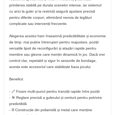
prinderea stabilă pe durata scenelor intense, iar sistemul
cu arici la guler și la restricții asigură ajustare precisă
pentru diferite corpuri, eliminând nevoia de legături
complicate sau intervenții frecvente.
Alegerea acestui ham înseamnă predictibilitate și economie
de timp: mai puține întreruperi pentru reajustare, poziții
versatile lipsit de reconfigurări și atașări rapide pentru
membre sau glezne care mențin dinamică în joc. Dacă vrei
control clar, repetabil și sigur în sesiunile de bondage,
acesta este accesoriul care stabilește baza jocului.
Beneficii:
- 🔗 Fixare multi‑punct pentru tranziții rapide între poziții
- 🎯 Reglare precisă a gulerului și centurii pentru potrivire
predictibilă
- ⛓️ Construcție din poliamidă și metal care menține