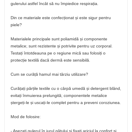
gulerului astfel încât să nu împiedice respirația.
Din ce materiale este confecționat și este sigur pentru
piele?
Materialele principale sunt poliamidă și componente
metalice; sunt rezistente și potrivite pentru uz corporal.
Testați întotdeauna pe o regiune mică sau folosiți o
protecție textilă dacă dermă este sensibilă.
Cum se curăță hamul mai târziu utilizare?
Curățați părțile textile cu o cârpă umedă și detergent blând,
evitați înmuierea prelungită; componentele metalice
ștergeți‑le și uscați‑le complet pentru a preveni coroziunea.
Mod de folosire:
- Așezați gulerul în jurul gâtului și fixați ariciul la confort și