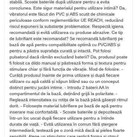
stabilă. Scoate bateriile după utilizare pentru a evita
coroziunea. Este sigur materialul pentru utilizare intimă? Da,
vibratorul este făcut din PVC și ABS scutit de chimicale
periculoase conform reglementărilor UE REACH, reducând
riscul expunerii la substanțe problematice. Respectă igiena
recomandată și evită utilizarea cu produse abrazive. Ce tip
de lubrifiant este recomandat? Se recomandă lubrifianți pe
bază de apă pentru compatibilitate optimă cu PVC/ABS și
pentru a păstra suprafața curată și intactă. Pot folosi
pulsatorul dacă rămân excluzând baterii? Da, produsul poate
fi folosit ca dildo manual și păstrează forma și textura pentru
stimulare chiar și fără funcția de vibrație. Mod de folosire: -
Curăță produsul înainte de prima utilizare și după fiecare
utilizare cu apă caldă și săpun blând sau cu un conceput
distinct pentru jucării intime. - Introdu 2 baterii AA în
compartimentul de la bază, deținând grijă la polaritate. -
Reglează intensitatea cu rotița de la bază până găsești ritmul
dorit. - Folosește material lubrifiere pe bază de apă pentru
inserare mai confortabilă. - Scoate bateriile și depozitează
într-un loc uscat după fiecare utilizare pentru a întinde
durata de viață. - Evită utilizarea în comun fără ștergere
intermediară; testează pe o zonă mică dacă ai pielea foarte
sensibilă. Alege un stimulator care replică forma și ritmul