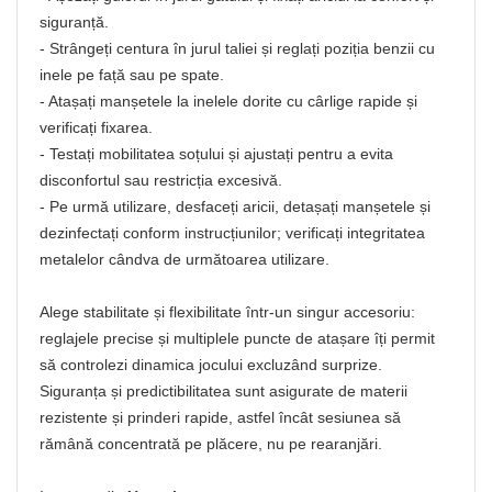
siguranță.
- Strângeți centura în jurul taliei și reglați poziția benzii cu
inele pe față sau pe spate.
- Atașați manșetele la inelele dorite cu cârlige rapide și
verificați fixarea.
- Testați mobilitatea soțului și ajustați pentru a evita
disconfortul sau restricția excesivă.
- Pe urmă utilizare, desfaceți aricii, detașați manșetele și
dezinfectați conform instrucțiunilor; verificați integritatea
metalelor cândva de următoarea utilizare.
Alege stabilitate și flexibilitate într‑un singur accesoriu:
reglajele precise și multiplele puncte de atașare îți permit
să controlezi dinamica jocului excluzând surprize.
Siguranța și predictibilitatea sunt asigurate de materii
rezistente și prinderi rapide, astfel încât sesiunea să
rămână concentrată pe plăcere, nu pe rearanjări.