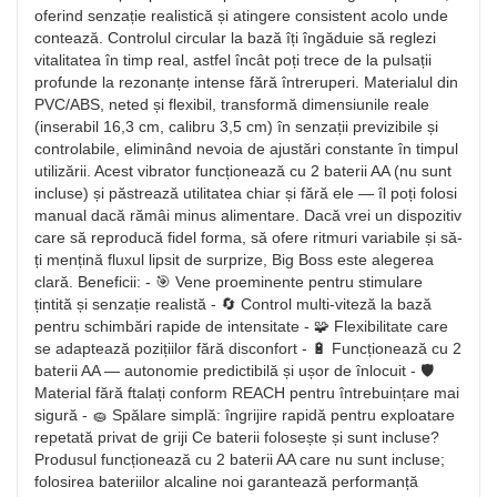
oferind senzație realistică și atingere consistent acolo unde
contează. Controlul circular la bază îți îngăduie să reglezi
vitalitatea în timp real, astfel încât poți trece de la pulsații
profunde la rezonanțe intense fără întreruperi. Materialul din
PVC/ABS, neted și flexibil, transformă dimensiunile reale
(inserabil 16,3 cm, calibru 3,5 cm) în senzații previzibile și
controlabile, eliminând nevoia de ajustări constante în timpul
utilizării. Acest vibrator funcționează cu 2 baterii AA (nu sunt
incluse) și păstrează utilitatea chiar și fără ele — îl poți folosi
manual dacă rămâi minus alimentare. Dacă vrei un dispozitiv
care să reproducă fidel forma, să ofere ritmuri variabile și să-
ți mențină fluxul lipsit de surprize, Big Boss este alegerea
clară. Beneficii: - 🎯 Vene proeminente pentru stimulare
țintită și senzație realistă - 🔄 Control multi-viteză la bază
pentru schimbări rapide de intensitate - 🧩 Flexibilitate care
se adaptează pozițiilor fără disconfort - 🔋 Funcționează cu 2
baterii AA — autonomie predictibilă și ușor de înlocuit - 🛡️
Material fără ftalați conform REACH pentru întrebuințare mai
sigură - 🧽 Spălare simplă: îngrijire rapidă pentru exploatare
repetată privat de griji Ce baterii folosește și sunt incluse?
Produsul funcționează cu 2 baterii AA care nu sunt incluse;
folosirea bateriilor alcaline noi garantează performanță