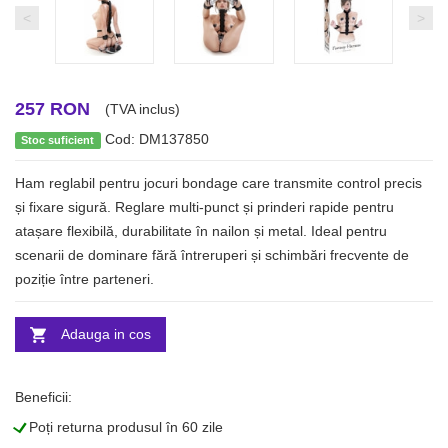
<
>
257 RON
(TVA inclus)
Cod: DM137850
Stoc suficient
Ham reglabil pentru jocuri bondage care transmite control precis
și fixare sigură. Reglare multi‑punct și prinderi rapide pentru
atașare flexibilă, durabilitate în nailon și metal. Ideal pentru
scenarii de dominare fără întreruperi și schimbări frecvente de
poziție între parteneri.
Adauga in cos
Beneficii:
L
Poți returna produsul în 60 zile