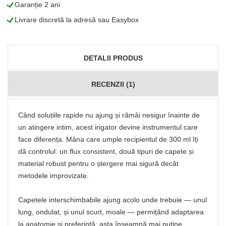
L
Garanție 2 ani
L
Livrare discretă la adresă sau Easybox
DETALII PRODUS
RECENZII (1)
Când soluțiile rapide nu ajung și rămâi nesigur înainte de
un atingere intim, acest irigator devine instrumentul care
face diferența. Mâna care umple recipientul de 300 ml îți
dă controlul: un flux consistent, două tipuri de capete și
material robust pentru o ștergere mai sigură decât
metodele improvizate.
Capetele interschimbabile ajung acolo unde trebuie — unul
lung, ondulat, și unul scurt, moale — permițând adaptarea
la anatomie și preferință; asta înseamnă mai puține