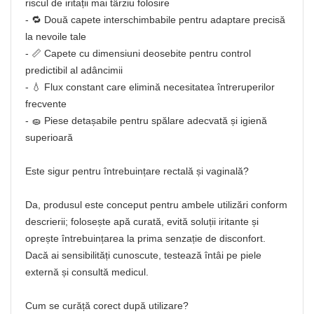
riscul de iritații mai târziu folosire
- 🔁 Două capete interschimbabile pentru adaptare precisă
la nevoile tale
- 📏 Capete cu dimensiuni deosebite pentru control
predictibil al adâncimii
- 💧 Flux constant care elimină necesitatea întreruperilor
frecvente
- 🧽 Piese detașabile pentru spălare adecvată și igienă
superioară
Este sigur pentru întrebuințare rectală și vaginală?
Da, produsul este conceput pentru ambele utilizări conform
descrierii; folosește apă curată, evită soluții iritante și
oprește întrebuințarea la prima senzație de disconfort.
Dacă ai sensibilități cunoscute, testează întâi pe piele
externă și consultă medicul.
Cum se curăță corect după utilizare?