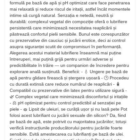
formulă pe bază de apă și pH optimizat care face penetrarea
mai relaxată și reduce riscul de iritații, astfel încât momentele
intime să curgă natural. Senzația e netedă, neutră și
durabilă: complexul vegetal din compoziție oferă o lubrifiere
persistentă care minimizează necesitatea reaplicării și
păstrează confortul pielii sensibile. Bunul este corespunzător
cu prezervative din cauciuc și jucării erotice, deci ai control
asupra siguranței scutit de compromisuri în performanță.
Alegerea acestui material lubrifiere înseamnă mai puține
întreruperi, mai puțină grijă pentru urmări adverse și
predictibilitate în trăire — un companion de încredere pentru
explorare anală susținută. Beneficii: - 💧 Ungere pe bază de
apă pentru glidare firească și ștergere ușoară - 🕒 Procedeu
cu durată extinsă care reduce numărul de reaplicări - 🧴
Compatibil cu prezervative din latex pentru utilizare sigură -
🌿 Complex vegetal care minimizează disconfortul și iritațiile
- ⚖️ pH optimizat pentru control predictibil al senzației pe
piele - 🧽 Lipsit de uleiuri, se curăță ușor și nu lasă pete Pot
folosi acest lubrifiant cu jucării sexuale din silicon? Da, fiind
pe bază de apă, este potrivit cu majoritatea jucăriilor; totuși
verifică instrucțiunile producătorului pentru jucăriile foarte
sensibile. Evită amestecarea cu lubrifianți pe bază de ulei.