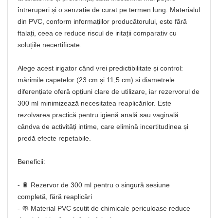
întreruperi și o senzație de curat pe termen lung. Materialul
din PVC, conform informațiilor producătorului, este fără
ftalați, ceea ce reduce riscul de iritații comparativ cu
soluțiile necertificate.
Alege acest irigator când vrei predictibilitate și control:
mărimile capetelor (23 cm și 11,5 cm) și diametrele
diferențiate oferă opțiuni clare de utilizare, iar rezervorul de
300 ml minimizează necesitatea reaplicărilor. Este
rezolvarea practică pentru igienă anală sau vaginală
cândva de activități intime, care elimină incertitudinea și
predă efecte repetabile.
Beneficii:
- 🔋 Rezervor de 300 ml pentru o singură sesiune
completă, fără reaplicări
- 🧼 Material PVC scutit de chimicale periculoase reduce