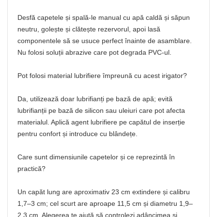
Desfă capetele și spală-le manual cu apă caldă și săpun
neutru, golește și clătește rezervorul, apoi lasă
componentele să se usuce perfect înainte de asamblare.
Nu folosi soluții abrazive care pot degrada PVC-ul.
Pot folosi material lubrifiere împreună cu acest irigator?
Da, utilizează doar lubrifianți pe bază de apă; evită
lubrifianții pe bază de silicon sau uleiuri care pot afecta
materialul. Aplică agent lubrifiere pe capătul de inserție
pentru confort și introduce cu blândețe.
Care sunt dimensiunile capetelor și ce reprezintă în
practică?
Un capăt lung are aproximativ 23 cm extindere și calibru
1,7–3 cm; cel scurt are aproape 11,5 cm și diametru 1,9–
2,3 cm. Alegerea te ajută să controlezi adâncimea și