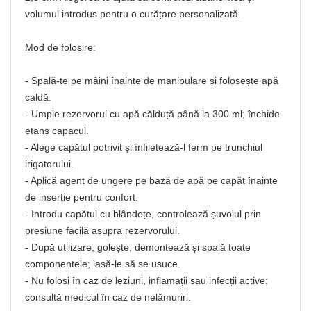
volumul introdus pentru o curățare personalizată.
Mod de folosire:
- Spală-te pe mâini înainte de manipulare și folosește apă
caldă.
- Umple rezervorul cu apă călduță până la 300 ml; închide
etanș capacul.
- Alege capătul potrivit și înfiletează-l ferm pe trunchiul
irigatorului.
- Aplică agent de ungere pe bază de apă pe capăt înainte
de inserție pentru confort.
- Introdu capătul cu blândețe, controlează șuvoiul prin
presiune facilă asupra rezervorului.
- După utilizare, golește, demontează și spală toate
componentele; lasă-le să se usuce.
- Nu folosi în caz de leziuni, inflamații sau infecții active;
consultă medicul în caz de nelămuriri.