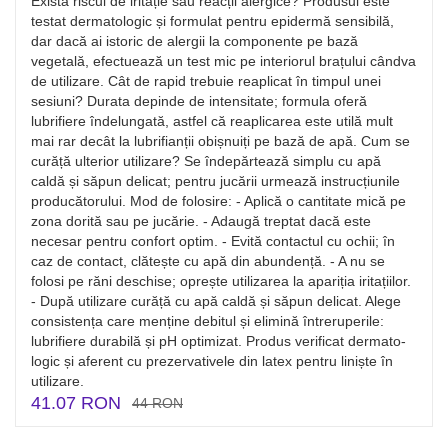
Există riscul de iritație sau reacții alergice? Produsul este
testat dermatologic și formulat pentru epidermă sensibilă,
dar dacă ai istoric de alergii la componente pe bază
vegetală, efectuează un test mic pe interiorul brațului cândva
de utilizare. Cât de rapid trebuie reaplicat în timpul unei
sesiuni? Durata depinde de intensitate; formula oferă
lubrifiere îndelungată, astfel că reaplicarea este utilă mult
mai rar decât la lubrifianții obișnuiți pe bază de apă. Cum se
curăță ulterior utilizare? Se îndepărtează simplu cu apă
caldă și săpun delicat; pentru jucării urmează instrucțiunile
producătorului. Mod de folosire: - Aplică o cantitate mică pe
zona dorită sau pe jucărie. - Adaugă treptat dacă este
necesar pentru confort optim. - Evită contactul cu ochii; în
caz de contact, clătește cu apă din abundență. - A nu se
folosi pe răni deschise; oprește utilizarea la apariția iritațiilor.
- După utilizare curăță cu apă caldă și săpun delicat. Alege
consistența care menține debitul și elimină întreruperile:
lubrifiere durabilă și pH optimizat. Produs verificat dermato-
logic și aferent cu prezervativele din latex pentru liniște în
utilizare.
41.07 RON
44 RON