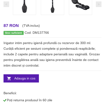
<
>
87 RON
(TVA inclus)
Cod: DM137766
Stoc suficient
Irigator intim pentru igienă profundă cu rezervor de 300 ml.
Curăță eficient pe sesiuni complete și ponderează reaplicările;
include 2 capete pentru adaptare perianală sau vaginală. Grozav
pentru pregătirea anală sau igiena preventivă înainte de contact
intim discret și controlat.
Adauga in cos
Beneficii:
L
Poți returna produsul în 60 zile