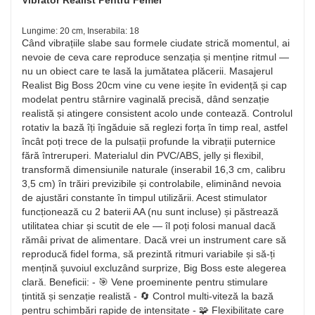
Lungime: 20 cm, Inserabila: 18
Când vibrațiile slabe sau formele ciudate strică momentul, ai
nevoie de ceva care reproduce senzația și menține ritmul —
nu un obiect care te lasă la jumătatea plăcerii. Masajerul
Realist Big Boss 20cm vine cu vene ieșite în evidență și cap
modelat pentru stârnire vaginală precisă, dând senzație
realistă și atingere consistent acolo unde contează. Controlul
rotativ la bază îți îngăduie să reglezi forța în timp real, astfel
încât poți trece de la pulsații profunde la vibrații puternice
fără întreruperi. Materialul din PVC/ABS, jelly și flexibil,
transformă dimensiunile naturale (inserabil 16,3 cm, calibru
3,5 cm) în trăiri previzibile și controlabile, eliminând nevoia
de ajustări constante în timpul utilizării. Acest stimulator
funcționează cu 2 baterii AA (nu sunt incluse) și păstrează
utilitatea chiar și scutit de ele — îl poți folosi manual dacă
rămâi privat de alimentare. Dacă vrei un instrument care să
reproducă fidel forma, să prezintă ritmuri variabile și să-ți
mențină șuvoiul excluzând surprize, Big Boss este alegerea
clară. Beneficii: - 🎯 Vene proeminente pentru stimulare
țintită și senzație realistă - 🔄 Control multi-viteză la bază
pentru schimbări rapide de intensitate - 🧩 Flexibilitate care