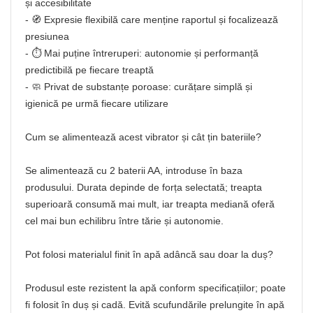
și accesibilitate
- 🧭 Expresie flexibilă care menține raportul și focalizează
presiunea
- ⏱️ Mai puține întreruperi: autonomie și performanță
predictibilă pe fiecare treaptă
- 🧼 Privat de substanțe poroase: curățare simplă și
igienică pe urmă fiecare utilizare
Cum se alimentează acest vibrator și cât țin bateriile?
Se alimentează cu 2 baterii AA, introduse în baza
produsului. Durata depinde de forța selectată; treapta
superioară consumă mai mult, iar treapta mediană oferă
cel mai bun echilibru între tărie și autonomie.
Pot folosi materialul finit în apă adâncă sau doar la duș?
Produsul este rezistent la apă conform specificațiilor; poate
fi folosit în duș și cadă. Evită scufundările prelungite în apă