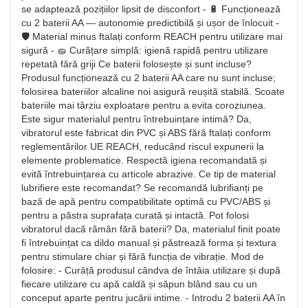
se adaptează pozițiilor lipsit de disconfort - 🔋 Funcționează
cu 2 baterii AA — autonomie predictibilă și ușor de înlocuit -
🛡️ Material minus ftalați conform REACH pentru utilizare mai
sigură - 🧽 Curățare simplă: igienă rapidă pentru utilizare
repetată fără griji Ce baterii folosește și sunt incluse?
Produsul funcționează cu 2 baterii AA care nu sunt incluse;
folosirea bateriilor alcaline noi asigură reușită stabilă. Scoate
bateriile mai târziu exploatare pentru a evita coroziunea.
Este sigur materialul pentru întrebuințare intimă? Da,
vibratorul este fabricat din PVC și ABS fără ftalați conform
reglementărilor UE REACH, reducând riscul expunerii la
elemente problematice. Respectă igiena recomandată și
evită întrebuințarea cu articole abrazive. Ce tip de material
lubrifiere este recomandat? Se recomandă lubrifianți pe
bază de apă pentru compatibilitate optimă cu PVC/ABS și
pentru a păstra suprafața curată și intactă. Pot folosi
vibratorul dacă rămân fără baterii? Da, materialul finit poate
fi întrebuințat ca dildo manual și păstrează forma și textura
pentru stimulare chiar și fără funcția de vibrație. Mod de
folosire: - Curăță produsul cândva de întâia utilizare și după
fiecare utilizare cu apă caldă și săpun blând sau cu un
conceput aparte pentru jucării intime. - Introdu 2 baterii AA în