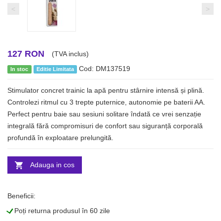
<
>
127 RON
(TVA inclus)
Cod: DM137519
In stoc
Editie Limitata
Stimulator concret trainic la apă pentru stârnire intensă și plină.
Controlezi ritmul cu 3 trepte puternice, autonomie pe baterii AA.
Perfect pentru baie sau sesiuni solitare îndată ce vrei senzație
integrală fără compromisuri de confort sau siguranță corporală
profundă în exploatare prelungită.
Adauga in cos
Beneficii:
L
Poți returna produsul în 60 zile