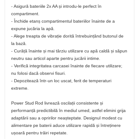
- Asigură bateriile 2x AA și introdu-le perfect în
compartiment.
- Închide etanș compartimentul bateriilor înainte de a
expune jucăria la apă.
- Alege treapta de vibrație dorită întrebuințând butonul de
la bază.
- Curăță înainte și mai târziu utilizare cu apă caldă și săpun
neutru sau articol aparte pentru jucării intime.
- Verifică integritatea carcasei înainte de fiecare utilizare;
nu folosi dacă observi fisuri.
- Depozitează într-un loc uscat, ferit de temperaturi
extreme.
Power Stud Rod livrează oscilații consistente și
performanță predictibilă în mediul umed, astfel elimini grija
adaptării sau a opririlor neașteptate. Designul modest cu
alimentare pe baterii aduce utilizare rapidă și întreținere
ușoară pentru trăiri repetate.