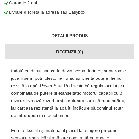
L
Garanție 2 ani
L
Livrare discretă la adresă sau Easybox
DETALII PRODUS
RECENZII (0)
îndată ce dușul sau cada devin scena dorinței, numeroase
jucării se împotmolesc: fie nu au suficientă putere, fie nu
rezistă la apă. Power Stud Rod schimbă regula jocului prin
combinația de putere și etanșeitate: motorul capabil cu 3
niveluri livrează reverberații profunde care pătrund adânc,
iar carcasa rezistentă la apă îți îngăduie să continui scutit
de întreruperi în mediul umed.
Forma flexibilă și materialul plăcut la atingere propune
senzație realistică și apăsare constantă pe puncte