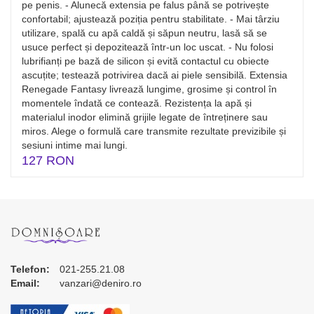
pe penis. - Alunecă extensia pe falus până se potrivește
confortabil; ajustează poziția pentru stabilitate. - Mai târziu
utilizare, spală cu apă caldă și săpun neutru, lasă să se
usuce perfect și depozitează într-un loc uscat. - Nu folosi
lubrifianți pe bază de silicon și evită contactul cu obiecte
ascuțite; testează potrivirea dacă ai piele sensibilă. Extensia
Renegade Fantasy livrează lungime, grosime și control în
momentele îndată ce contează. Rezistența la apă și
materialul inodor elimină grijile legate de întreținere sau
miros. Alege o formulă care transmite rezultate previzibile și
sesiuni intime mai lungi.
127 RON
Telefon:
021-255.21.08
Email:
vanzari@deniro.ro