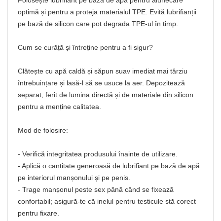
Folosește lubrifiant pe bază de apă pentru alunecare
optimă și pentru a proteja materialul TPE. Evită lubrifianții
pe bază de silicon care pot degrada TPE-ul în timp.
Cum se curăță și întreține pentru a fi sigur?
Clătește cu apă caldă și săpun suav imediat mai târziu
întrebuințare și lasă-l să se usuce la aer. Depozitează
separat, ferit de lumina directă și de materiale din silicon
pentru a menține calitatea.
Mod de folosire:
- Verifică integritatea produsului înainte de utilizare.
- Aplică o cantitate generoasă de lubrifiant pe bază de apă
pe interiorul manșonului și pe penis.
- Trage manșonul peste sex până când se fixează
confortabil; asigură-te că inelul pentru testicule stă corect
pentru fixare.