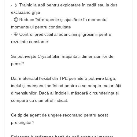
- 💧 Trainic la apă pentru exploatare în cadă sau la duș
excluzând grijă
- ⏱️ Reduce întreruperile și ajustările în momentul
momentului pentru continuitate
- 🎯 Control predictibil al adâncimii și grosimii pentru
rezultate constante
Se potrivește Crystal Skin majorității dimensiunilor de
penis?
Da, materialul flexibil din TPE permite o potrivire largă;
inelul și manșonul se întind pentru a se adapta majorității
dimensiunilor. Dacă ai îndoieli, măsoară circumferința și
compară cu diametrul indicat.
Ce tip de agent de ungere recomand pentru acest
prelungitor?