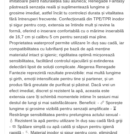
imitatoare pierd naturalețea sau alunecă; Renegade Fantasy
păstrează senzația reală și suplimentează lungime și
grosime imediat, astfel încât tu controlezi durata și vitalitatea
fără întreruperi frecvente. Confecționată din TPE/TPR inodor
și sigur pentru corp, extensia se întinde mult și revine la
formă, oferind o inserare confortabilă cu o mărime inserabilă
de 16,7 cm și calibru 5 cm pentru senzații mai pline.
Proprietatea waterproof permite utilizare în duș sau cadă, iar
compatibilitatea cu lubrifianți pe bază de apă menține
materialul intact și igienic; rigiditatea optimă micșorează
sensibilitatea, facilitând controlul ejaculării și extinderea
delectării lipsit de soluții complicate. Alegerea Renegade
Fantezie reprezintă rezultate previzibile: mai multă lungime
și girth, emoții intensificate pentru tine și partener, și un
produs fără greutate de purificat și păstrat. Dacă vrei un
efect imediat, discret și rezistent la apă, aceasta este
extensia care îți schimbă momentele intime în sesiuni mai
destul de lungi și mai satisfăcătoare. Beneficii: - 📏 Sporește
lungime și grosime vizibilă pentru senzații amplificate - ⏳
Restrânge sensibilitatea pentru prelungirea actului sexual -
💧 Rezistent la apă pentru utilizare în duș sau cadă fără griji
- 🧼 Spălare simplă cu apă caldă și săpun pentru igienă
rapidă - 🪡 Material inodor și sigur pentru corp, eliminând