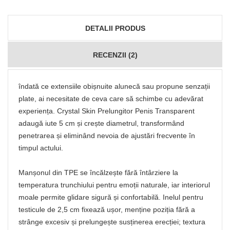
DETALII PRODUS
RECENZII (2)
îndată ce extensiile obișnuite alunecă sau propune senzații
plate, ai necesitate de ceva care să schimbe cu adevărat
experiența. Crystal Skin Prelungitor Penis Transparent
adaugă iute 5 cm și crește diametrul, transformând
penetrarea și eliminând nevoia de ajustări frecvente în
timpul actului.
Manșonul din TPE se încălzește fără întârziere la
temperatura trunchiului pentru emoții naturale, iar interiorul
moale permite glidare sigură și confortabilă. Inelul pentru
testicule de 2,5 cm fixează ușor, menține poziția fără a
strânge excesiv și prelungește susținerea erecției; textura