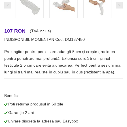
<
>
107 RON
(TVA inclus)
INDISPONIBIL MOMENTAN
Cod: DM137480
Prelungitor pentru penis care adaugă 5 cm și crește grosimea
pentru penetrare mai profundă. Extensie solidă 5 cm și inel
testicule 2,5 cm care evită alunecarea. Perfect pentru sesiuni mai
lungi și trăiri mai realiste în cuplu sau în duș (rezistent la apă).
Beneficii:
L
Poți returna produsul în 60 zile
L
Garanție 2 ani
L
Livrare discretă la adresă sau Easybox