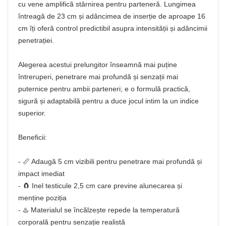
cu vene amplifică stârnirea pentru parteneră. Lungimea
întreagă de 23 cm și adâncimea de inserție de aproape 16
cm îți oferă control predictibil asupra intensității și adâncimii
penetrației.
Alegerea acestui prelungitor înseamnă mai puține
întreruperi, penetrare mai profundă și senzații mai
puternice pentru ambii parteneri; e o formulă practică,
sigură și adaptabilă pentru a duce jocul intim la un indice
superior.
Beneficii:
- 📏 Adaugă 5 cm vizibili pentru penetrare mai profundă și
impact imediat
- 🧲 Inel testicule 2,5 cm care previne alunecarea și
menține poziția
- ♨️ Materialul se încălzește repede la temperatură
corporală pentru senzație realistă