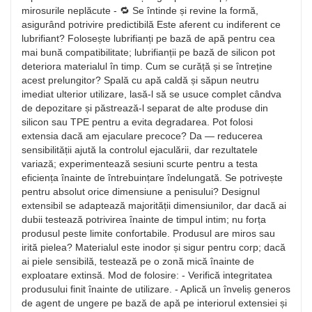
mirosurile neplăcute - 🔁 Se întinde și revine la formă,
asigurând potrivire predictibilă Este aferent cu indiferent ce
lubrifiant? Folosește lubrifianți pe bază de apă pentru cea
mai bună compatibilitate; lubrifianții pe bază de silicon pot
deteriora materialul în timp. Cum se curăță și se întreține
acest prelungitor? Spală cu apă caldă și săpun neutru
imediat ulterior utilizare, lasă-l să se usuce complet cândva
de depozitare și păstrează-l separat de alte produse din
silicon sau TPE pentru a evita degradarea. Pot folosi
extensia dacă am ejaculare precoce? Da — reducerea
sensibilității ajută la controlul ejaculării, dar rezultatele
variază; experimentează sesiuni scurte pentru a testa
eficiența înainte de întrebuințare îndelungată. Se potrivește
pentru absolut orice dimensiune a penisului? Designul
extensibil se adaptează majorității dimensiunilor, dar dacă ai
dubii testează potrivirea înainte de timpul intim; nu forța
produsul peste limite confortabile. Produsul are miros sau
irită pielea? Materialul este inodor și sigur pentru corp; dacă
ai piele sensibilă, testează pe o zonă mică înainte de
exploatare extinsă. Mod de folosire: - Verifică integritatea
produsului finit înainte de utilizare. - Aplică un înveliș generos
de agent de ungere pe bază de apă pe interiorul extensiei și