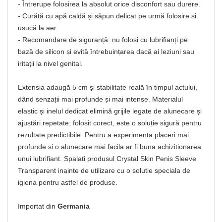
- Întrerupe folosirea la absolut orice disconfort sau durere.
- Curăță cu apă caldă și săpun delicat pe urmă folosire și
usucă la aer.
- Recomandare de siguranță: nu folosi cu lubrifianți pe
bază de silicon și evită întrebuințarea dacă ai leziuni sau
iritații la nivel genital.
Extensia adaugă 5 cm și stabilitate reală în timpul actului,
dând senzații mai profunde și mai intense. Materialul
elastic și inelul dedicat elimină grijile legate de alunecare și
ajustări repetate; folosit corect, este o soluție sigură pentru
rezultate predictibile. Pentru a experimenta placeri mai
profunde si o alunecare mai facila ar fi buna achizitionarea
unui lubrifiant. Spalati produsul Crystal Skin Penis Sleeve
Transparent inainte de utilizare cu o solutie speciala de
igiena pentru astfel de produse.
Importat din
Germania