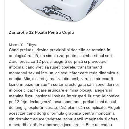
Zar Erotic 12 Pozitii Pentru Cuplu
Marca: You2Toys
Când preludiul devine previzibil și deciziile se termină în
analogică rutină, un simplu zar poate schimba ritmul serii.
Zarul erotic cu 12 poziții asigură surpriză și provocare
întocmai când vreți să rupeți tiparele, transformând
momentul sexual într-un joc seducător care redă dinamica și
emoția. Mic, discret și realizat din acril, zarul se strecoară
lezne în buzunar sau în sertar și este gata să inspire idei noi
în orice clipă; fiecare aruncare elimină blocajul alegerii și
menține fluxul pasional lipsit de întreruperi. Ilustrațiile comice
pe 12 fețe declanșează jocuri spontane, preludii mai destul
de lungi și explorări curate, fără planificări complicate. Alegeți
acest zar când doriți o formulă grabnică pentru monotonia
din dormitor: aduce varietate, stimulează imaginația și oferă
o metodă clară de a pornește jocul erotic. Este un cadou