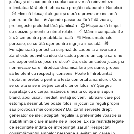
jucăuș și eficace pentru cupluri care vor să reinventeze
intimitatea fără efort tehnic sau pregătiri elaborate. Beneficii:
- 🎲 Elimină blocajul alegerii și oferă o provocare instantă
pentru amândoi - 🔥 Aprinde pasiunea fără întârziere și
prelungește preludiul fără planificări - ⏱️ Micșorează timpul
de decizie și menține ritmul relației - 📏 Mărimi compacte 3 x
3 x 3 cm pentru portabilitate reală - 🧼 Minus materiale
poroase; se curăță ușor pentru îngrijire imediată - 🎁
Funcționează perfect ca surpriză de cadou la aniversare
Zarul este potrivit ca idee de cadou pentru un cuplu care nu
are experiență cu jocuri erotice? Da, este un cadou jucăuș și
non-invaziv care introduce dinamică fără presiune; propus
să fie oferit cu respect și consens. Poate fi întrebuințat
treptat în preludiu pentru a testa confortul amânduror. Cum
se curăță și se întreține zarul ulterior folosire? Ștergeți
suprafața cu o cârpă mătăsos umezită cu apă și săpun
blând, apoi uscați imediat; evitați solvenții abrazivi care pot
estompa desenul. Se poate folosi în jocuri cu reguli proprii
sau provocări mai complexe? Da, zarul servește drept
generator de idei; adaptați regulile la preferințele voastre și
stabiliți limite clare înainte de a începe. Există restricții legate
de securitate îndată ce întrebuințați zarul? Respectați
consimțământul ambelor persoane și evitați aplicarea în