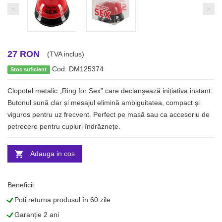
<
>
27 RON
(TVA inclus)
Cod: DM125374
Stoc suficient
Clopoțel metalic „Ring for Sex” care declanșează inițiativa instant.
Butonul sună clar și mesajul elimină ambiguitatea, compact și
viguros pentru uz frecvent. Perfect pe masă sau ca accesoriu de
petrecere pentru cupluri îndrăznețe.
Adauga in cos
Beneficii:
L
Poți returna produsul în 60 zile
L
Garanție 2 ani