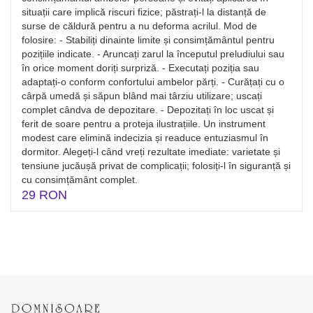
situații care implică riscuri fizice; păstrați-l la distanță de
surse de căldură pentru a nu deforma acrilul. Mod de
folosire: - Stabiliți dinainte limite și consimțământul pentru
pozițiile indicate. - Aruncați zarul la începutul preludiului sau
în orice moment doriți surpriză. - Executați poziția sau
adaptați-o conform confortului ambelor părți. - Curățați cu o
cârpă umedă și săpun blând mai târziu utilizare; uscați
complet cândva de depozitare. - Depozitați în loc uscat și
ferit de soare pentru a proteja ilustrațiile. Un instrument
modest care elimină indecizia și readuce entuziasmul în
dormitor. Alegeți-l când vreți rezultate imediate: varietate și
tensiune jucăușă privat de complicații; folosiți-l în siguranță și
cu consimțământ complet.
29 RON