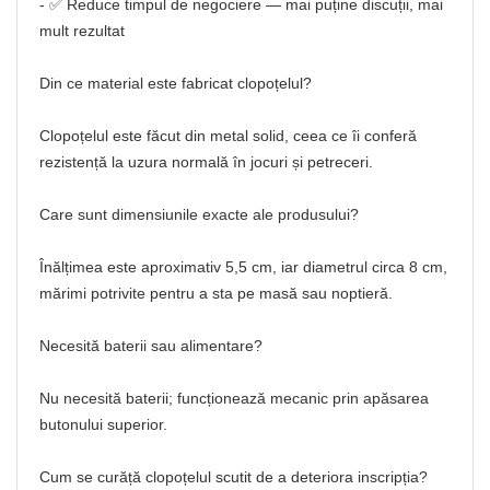
- ✅ Reduce timpul de negociere — mai puține discuții, mai
mult rezultat
Din ce material este fabricat clopoțelul?
Clopoțelul este făcut din metal solid, ceea ce îi conferă
rezistență la uzura normală în jocuri și petreceri.
Care sunt dimensiunile exacte ale produsului?
Înălțimea este aproximativ 5,5 cm, iar diametrul circa 8 cm,
mărimi potrivite pentru a sta pe masă sau noptieră.
Necesită baterii sau alimentare?
Nu necesită baterii; funcționează mecanic prin apăsarea
butonului superior.
Cum se curăță clopoțelul scutit de a deteriora inscripția?