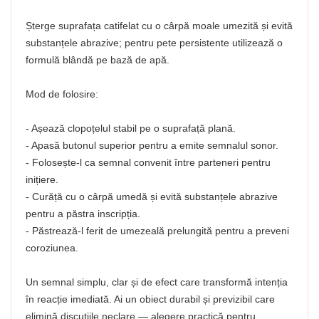
Șterge suprafața catifelat cu o cârpă moale umezită și evită
substanțele abrazive; pentru pete persistente utilizează o
formulă blândă pe bază de apă.
Mod de folosire:
- Așează clopoțelul stabil pe o suprafață plană.
- Apasă butonul superior pentru a emite semnalul sonor.
- Folosește-l ca semnal convenit între parteneri pentru
inițiere.
- Curăță cu o cârpă umedă și evită substanțele abrazive
pentru a păstra inscripția.
- Păstrează-l ferit de umezeală prelungită pentru a preveni
coroziunea.
Un semnal simplu, clar și de efect care transformă intenția
în reacție imediată. Ai un obiect durabil și previzibil care
elimină discuțiile neclare — alegere practică pentru