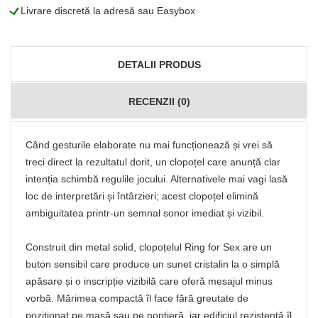
L
Livrare discretă la adresă sau Easybox
DETALII PRODUS
RECENZII (0)
Când gesturile elaborate nu mai funcționează și vrei să
treci direct la rezultatul dorit, un clopoțel care anunță clar
intenția schimbă regulile jocului. Alternativele mai vagi lasă
loc de interpretări și întârzieri; acest clopoțel elimină
ambiguitatea printr-un semnal sonor imediat și vizibil.
Construit din metal solid, clopoțelul Ring for Sex are un
buton sensibil care produce un sunet cristalin la o simplă
apăsare și o inscripție vizibilă care oferă mesajul minus
vorbă. Mărimea compactă îl face fără greutate de
poziționat pe masă sau pe noptieră, iar edificiul rezistentă îl