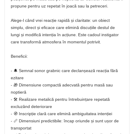
propune pentru uz repetat în joacă sau la petreceri.
Alege-l când vrei reacție rapidă și claritate: un obiect
simplu, direct și eficace care elimină discuțiile destul de
lungi și modifică intenția în acțiune. Este cadoul instigator
care transformă atmosfera în momentul potrivit.
Beneficii:
- 🔔 Semnal sonor grabnic care declanșează reacția fără
ezitare
- 🎁 Dimensiune compactă adecvată pentru masă sau
noptieră
- 🛠️ Realizare metalică pentru întrebuințare repetată
excluzând deteriorare
- 🧭 Inscripție clară care elimină ambiguitatea intenției
- 📏 Dimensiuni predictibile: încap oriunde și sunt ușor de
transportat