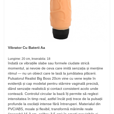
Vibrator Cu Baterii Aa
Lungime: 20 cm, Inserabila: 18
îndată ce vibrațiile slabe sau formele ciudate strică
momentul, ai nevoie de ceva care imită senzația și menține
ritmul — nu un obiect care te lasă la jumătatea plăcerii.
Pulsatorul Realist Big Boss 20cm vine cu vene ieșite în
evidență și cap modelat pentru stârnire vaginală precisă,
dând senzație realistică și contact consistent acolo unde
contează. Controlul circular la bază îți permite să reglezi
intensitatea în timp real, astfel încât poți trece de la pulsații
profunde la oscilații intense fără întreruperi. Materialul din
PVC/ABS, moale și flexibil, transformă mărimile reale