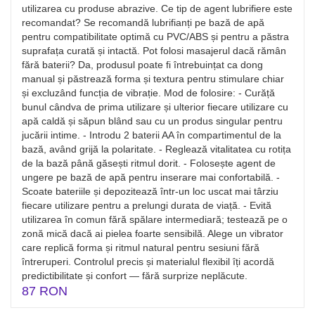
utilizarea cu produse abrazive. Ce tip de agent lubrifiere este
recomandat? Se recomandă lubrifianți pe bază de apă
pentru compatibilitate optimă cu PVC/ABS și pentru a păstra
suprafața curată și intactă. Pot folosi masajerul dacă rămân
fără baterii? Da, produsul poate fi întrebuințat ca dong
manual și păstrează forma și textura pentru stimulare chiar
și excluzând funcția de vibrație. Mod de folosire: - Curăță
bunul cândva de prima utilizare și ulterior fiecare utilizare cu
apă caldă și săpun blând sau cu un produs singular pentru
jucării intime. - Introdu 2 baterii AA în compartimentul de la
bază, având grijă la polaritate. - Reglează vitalitatea cu rotița
de la bază până găsești ritmul dorit. - Folosește agent de
ungere pe bază de apă pentru inserare mai confortabilă. -
Scoate bateriile și depozitează într-un loc uscat mai târziu
fiecare utilizare pentru a prelungi durata de viață. - Evită
utilizarea în comun fără spălare intermediară; testează pe o
zonă mică dacă ai pielea foarte sensibilă. Alege un vibrator
care replică forma și ritmul natural pentru sesiuni fără
întreruperi. Controlul precis și materialul flexibil îți acordă
predictibilitate și confort — fără surprize neplăcute.
87 RON