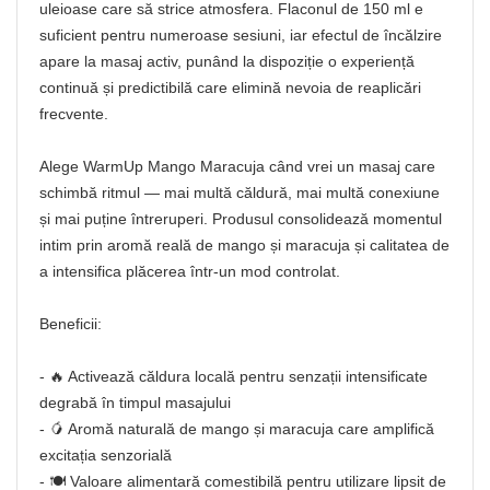
uleioase care să strice atmosfera. Flaconul de 150 ml e
suficient pentru numeroase sesiuni, iar efectul de încălzire
apare la masaj activ, punând la dispoziție o experiență
continuă și predictibilă care elimină nevoia de reaplicări
frecvente.
Alege WarmUp Mango Maracuja când vrei un masaj care
schimbă ritmul — mai multă căldură, mai multă conexiune
și mai puține întreruperi. Produsul consolidează momentul
intim prin aromă reală de mango și maracuja și calitatea de
a intensifica plăcerea într-un mod controlat.
Beneficii:
- 🔥 Activează căldura locală pentru senzații intensificate
degrabă în timpul masajului
- 🥭 Aromă naturală de mango și maracuja care amplifică
excitația senzorială
- 🍽️ Valoare alimentară comestibilă pentru utilizare lipsit de