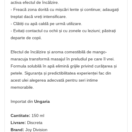
activa efectul de încălzire.
- Freacă zona dorită cu mișcări lente și continue; adaugați
treptat dacă vreți intensificare.
- Clătiți cu apă caldă pe urmă utilizare.
- Evitați contactul cu ochii și cu zonele cu leziuni; păstrați
departe de copii.
Efectul de încălzire și aroma comestibilă de mango-
maracuja transformă masajul în preludiul pe care îl vrei.
Formula solubilă în apă elimină grijile privind curățarea și
petele. Siguranța și predictibilitatea experienței fac din
acest ulei alegerea adecvată pentru seri intime
memorabile.
Importat din
Ungaria
Cantitate:
150 ml
Livrare:
Discreta
Brand:
Joy Division