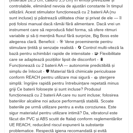
(inserabil 16,3 cm, calibru 3,5 cm) în emoții previzibile și
controlabile, eliminând nevoia de ajustări constante în timpul
utilizării. Acest stimulator funcționează cu 2 baterii AA (nu
sunt incluse) și păstrează utilitatea chiar și privat de ele — îl
poți folosi manual dacă rămâi fără alimentare. Dacă vrei un
instrument care să reproducă fidel forma, să ofere ritmuri
variabile și să-ți mențină fluxul fără surprize, Big Boss este
alegerea clară. Beneficii: - 🎯 Vene proeminente pentru
stimulare țintită și senzație realistă - 🔄 Control multi-viteză la
bază pentru schimbări rapide de intensitate - 🧩 Flexibilitate
care se adaptează pozițiilor lipsit de disconfort - 🔋
Funcționează cu 2 baterii AA — autonomie predictibilă și
simplu de înlocuit - 🛡️ Material fără chimicale periculoase
conform REACH pentru utilizare mai sigură - 🧽 ștergere
simplă: îngrijire rapidă pentru întrebuințare repetată minus
griji Ce baterii folosește și sunt incluse? Produsul
funcționează cu 2 baterii AA care nu sunt incluse; folosirea
bateriilor alcaline noi aduce performanță stabilă. Scoate
bateriile pe urmă utilizare pentru a evita coroziunea. Este
sigur materialul pentru utilizare intimă? Da, vibratorul este
făcut din PVC și ABS scutit de ftalați conform reglementărilor
UE REACH, reducând riscul expunerii la substanțe
problematice. Respectă igiena recomandată și evită