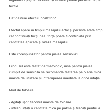
îngăduind puține reziduuri și evitând petele persistente pe
textile.
Cât dăinuie efectul încălzitor?
Efectul apare în timpul masajului activ și persistă atâta timp
cât continuați fricțiunea; forța poate fi controlată prin
cantitatea aplicată și viteza masajului.
Este corespunzător pentru pielea sensibilă?
Produsul este testat dermatologic, însă pentru pielea
cumplit de sensibilă se recomandă testarea pe o arie mică
înainte de utilizare și întreruperea imediată la orice iritație.
Mod de folosire:
- Agitați ușor flaconul înainte de folosire.
- întrebuințați o cantitate mică pe palme și frecați pentru a