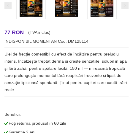
<
>
77 RON
(TVA inclus)
INDISPONIBIL MOMENTAN
Cod: DM125114
Ulei de frecție comestibil cu efect de încălzire pentru preludiu
intens. Încălzește treptat dermă și crește senzațiile; solubil în apă
și fără zahăr pentru spălare facilă. 150 ml — mireasmă tropicală
care prelungește momentul fără reaplicări frecvente și lipsit de
senzație lipicioasă spontană. Ținut pentru cupluri care caută trăiri
reale.
Beneficii:
L
Poți returna produsul în 60 zile
L
Garanție 2 ani