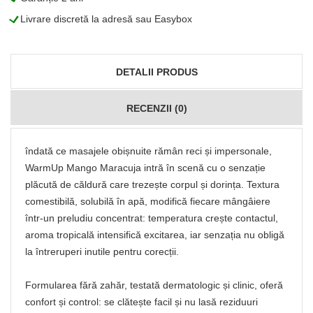
L
Livrare discretă la adresă sau Easybox
DETALII PRODUS
RECENZII (0)
îndată ce masajele obișnuite rămân reci și impersonale,
WarmUp Mango Maracuja intră în scenă cu o senzație
plăcută de căldură care trezește corpul și dorința. Textura
comestibilă, solubilă în apă, modifică fiecare mângâiere
într-un preludiu concentrat: temperatura crește contactul,
aroma tropicală intensifică excitarea, iar senzația nu obligă
la întreruperi inutile pentru corecții.
Formularea fără zahăr, testată dermatologic și clinic, oferă
confort și control: se clătește facil și nu lasă reziduuri