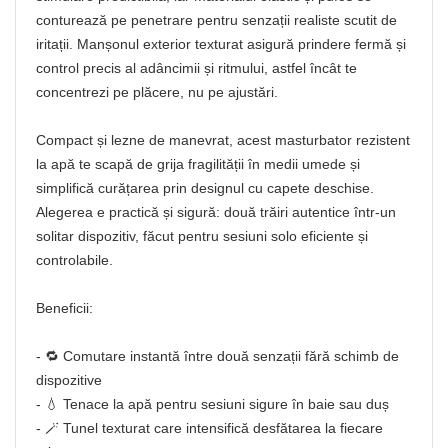
conturează pe penetrare pentru senzații realiste scutit de
iritații. Manșonul exterior texturat asigură prindere fermă și
control precis al adâncimii și ritmului, astfel încât te
concentrezi pe plăcere, nu pe ajustări.
Compact și lezne de manevrat, acest masturbator rezistent
la apă te scapă de grija fragilității în medii umede și
simplifică curățarea prin designul cu capete deschise.
Alegerea e practică și sigură: două trăiri autentice într-un
solitar dispozitiv, făcut pentru sesiuni solo eficiente și
controlabile.
Beneficii:
- 🔁 Comutare instantă între două senzații fără schimb de
dispozitive
- 💧 Tenace la apă pentru sesiuni sigure în baie sau duș
- 🪄 Tunel texturat care intensifică desfătarea la fiecare