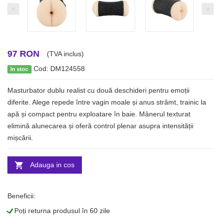
<
>
97 RON
(TVA inclus)
Cod: DM124558
In stoc
Masturbator dublu realist cu două deschideri pentru emoții
diferite. Alege repede între vagin moale și anus strâmt, trainic la
apă și compact pentru exploatare în baie. Mânerul texturat
elimină alunecarea și oferă control plenar asupra intensității
mișcării.
Adauga in cos
Beneficii:
L
Poți returna produsul în 60 zile