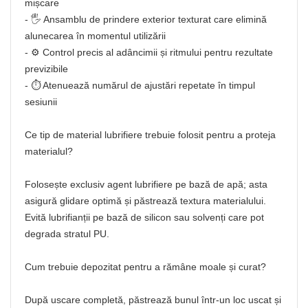
mișcare
- 🖐️ Ansamblu de prindere exterior texturat care elimină
alunecarea în momentul utilizării
- ⚙️ Control precis al adâncimii și ritmului pentru rezultate
previzibile
- ⏱️ Atenuează numărul de ajustări repetate în timpul
sesiunii
Ce tip de material lubrifiere trebuie folosit pentru a proteja
materialul?
Folosește exclusiv agent lubrifiere pe bază de apă; asta
asigură glidare optimă și păstrează textura materialului.
Evită lubrifianții pe bază de silicon sau solvenți care pot
degrada stratul PU.
Cum trebuie depozitat pentru a rămâne moale și curat?
După uscare completă, păstrează bunul într-un loc uscat și