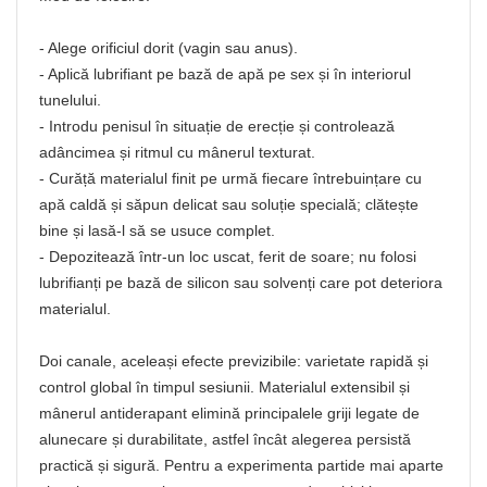
- Alege orificiul dorit (vagin sau anus).
- Aplică lubrifiant pe bază de apă pe sex și în interiorul
tunelului.
- Introdu penisul în situație de erecție și controlează
adâncimea și ritmul cu mânerul texturat.
- Curăță materialul finit pe urmă fiecare întrebuințare cu
apă caldă și săpun delicat sau soluție specială; clătește
bine și lasă-l să se usuce complet.
- Depozitează într-un loc uscat, ferit de soare; nu folosi
lubrifianți pe bază de silicon sau solvenți care pot deteriora
materialul.
Doi canale, aceleași efecte previzibile: varietate rapidă și
control global în timpul sesiunii. Materialul extensibil și
mânerul antiderapant elimină principalele griji legate de
alunecare și durabilitate, astfel încât alegerea persistă
practică și sigură. Pentru a experimenta partide mai aparte