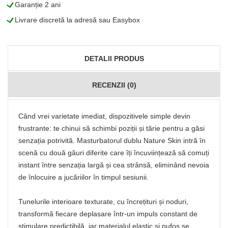
L
Garanție 2 ani
L
Livrare discretă la adresă sau Easybox
DETALII PRODUS
RECENZII (0)
Când vrei varietate imediat, dispozitivele simple devin
frustrante: te chinui să schimbi poziții și tărie pentru a găsi
senzația potrivită. Masturbatorul dublu Nature Skin intră în
scenă cu două găuri diferite care îți încuviințează să comuți
instant între senzația largă și cea strânsă, eliminând nevoia
de înlocuire a jucăriilor în timpul sesiunii.
Tunelurile interioare texturate, cu încrețituri și noduri,
transformă fiecare deplasare într-un impuls constant de
stimulare predictibilă, iar materialul elastic și pufos se