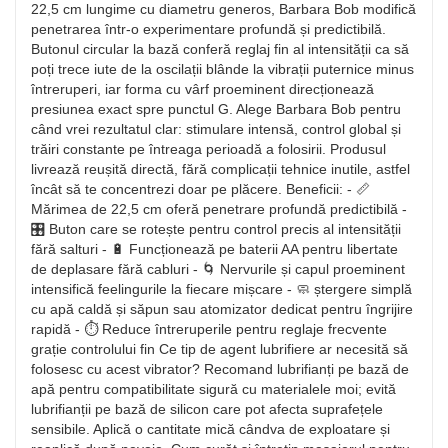
22,5 cm lungime cu diametru generos, Barbara Bob modifică
penetrarea într-o experimentare profundă și predictibilă.
Butonul circular la bază conferă reglaj fin al intensității ca să
poți trece iute de la oscilații blânde la vibrații puternice minus
întreruperi, iar forma cu vârf proeminent direcționează
presiunea exact spre punctul G. Alege Barbara Bob pentru
când vrei rezultatul clar: stimulare intensă, control global și
trăiri constante pe întreaga perioadă a folosirii. Produsul
livrează reușită directă, fără complicații tehnice inutile, astfel
încât să te concentrezi doar pe plăcere. Beneficii: - 📏
Mărimea de 22,5 cm oferă penetrare profundă predictibilă -
🎛️ Buton care se rotește pentru control precis al intensității
fără salturi - 🔋 Funcționează pe baterii AA pentru libertate
de deplasare fără cabluri - 🌀 Nervurile și capul proeminent
intensifică feelingurile la fiecare mișcare - 🧼 ștergere simplă
cu apă caldă și săpun sau atomizator dedicat pentru îngrijire
rapidă - ⏱️ Reduce întreruperile pentru reglaje frecvente
grație controlului fin Ce tip de agent lubrifiere ar necesită să
folosesc cu acest vibrator? Recomand lubrifianți pe bază de
apă pentru compatibilitate sigură cu materialele moi; evită
lubrifianții pe bază de silicon care pot afecta suprafețele
sensibile. Aplică o cantitate mică cândva de exploatare și