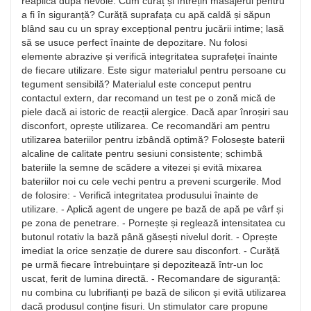
reaplică după nevoie. Cum curăț și întrețin masajerul pentru
a fi în siguranță? Curăță suprafața cu apă caldă și săpun
blând sau cu un spray excepțional pentru jucării intime; lasă
să se usuce perfect înainte de depozitare. Nu folosi
elemente abrazive și verifică integritatea suprafeței înainte
de fiecare utilizare. Este sigur materialul pentru persoane cu
tegument sensibilă? Materialul este conceput pentru
contactul extern, dar recomand un test pe o zonă mică de
piele dacă ai istoric de reacții alergice. Dacă apar înroșiri sau
disconfort, oprește utilizarea. Ce recomandări am pentru
utilizarea bateriilor pentru izbândă optimă? Folosește baterii
alcaline de calitate pentru sesiuni consistente; schimbă
bateriile la semne de scădere a vitezei și evită mixarea
bateriilor noi cu cele vechi pentru a preveni scurgerile. Mod
de folosire: - Verifică integritatea produsului înainte de
utilizare. - Aplică agent de ungere pe bază de apă pe vârf și
pe zona de penetrare. - Pornește și reglează intensitatea cu
butonul rotativ la bază până găsești nivelul dorit. - Oprește
imediat la orice senzație de durere sau disconfort. - Curăță
pe urmă fiecare întrebuințare și depozitează într-un loc
uscat, ferit de lumina directă. - Recomandare de siguranță:
nu combina cu lubrifianți pe bază de silicon și evită utilizarea
dacă produsul conține fisuri. Un stimulator care propune