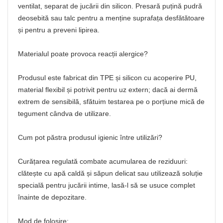
ventilat, separat de jucării din silicon. Presară puțină pudră
deosebită sau talc pentru a menține suprafața desfătătoare
și pentru a preveni lipirea.
Materialul poate provoca reacții alergice?
Produsul este fabricat din TPE și silicon cu acoperire PU,
material flexibil și potrivit pentru uz extern; dacă ai dermă
extrem de sensibilă, sfătuim testarea pe o porțiune mică de
tegument cândva de utilizare.
Cum pot păstra produsul igienic între utilizări?
Curățarea regulată combate acumularea de reziduuri:
clătește cu apă caldă și săpun delicat sau utilizează soluție
specială pentru jucării intime, lasă-l să se usuce complet
înainte de depozitare.
Mod de folosire: