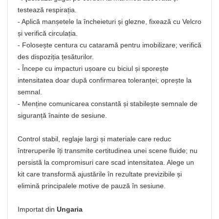
testează respirația.
- Aplică manșetele la încheieturi și glezne, fixează cu Velcro
și verifică circulația.
- Folosește centura cu cataramă pentru imobilizare; verifică
des dispoziția țesăturilor.
- Începe cu impacturi ușoare cu biciul și sporește
intensitatea doar după confirmarea toleranței; oprește la
semnal.
- Menține comunicarea constantă și stabilește semnale de
siguranță înainte de sesiune.
Control stabil, reglaje largi și materiale care reduc
întreruperile îți transmite certitudinea unei scene fluide; nu
persistă la compromisuri care scad intensitatea. Alege un
kit care transformă ajustările în rezultate previzibile și
elimină principalele motive de pauză în sesiune.
Importat din
Ungaria