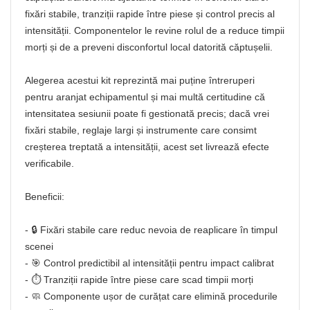
fixări stabile, tranziții rapide între piese și control precis al
intensității. Componentelor le revine rolul de a reduce timpii
morți și de a preveni disconfortul local datorită căptușelii.
Alegerea acestui kit reprezintă mai puține întreruperi
pentru aranjat echipamentul și mai multă certitudine că
intensitatea sesiunii poate fi gestionată precis; dacă vrei
fixări stabile, reglaje largi și instrumente care consimt
creșterea treptată a intensității, acest set livrează efecte
verificabile.
Beneficii:
- 🔒 Fixări stabile care reduc nevoia de reaplicare în timpul
scenei
- 🎯 Control predictibil al intensității pentru impact calibrat
- ⏱️ Tranziții rapide între piese care scad timpii morți
- 🧼 Componente ușor de curățat care elimină procedurile