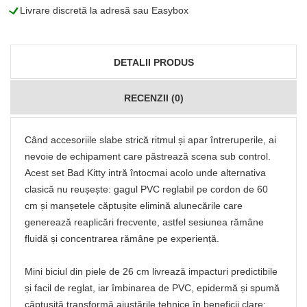
L
Livrare discretă la adresă sau Easybox
DETALII PRODUS
RECENZII (0)
Când accesoriile slabe strică ritmul și apar întreruperile, ai
nevoie de echipament care păstrează scena sub control.
Acest set Bad Kitty intră întocmai acolo unde alternativa
clasică nu reușește: gagul PVC reglabil pe cordon de 60
cm și manșetele căptușite elimină alunecările care
generează reaplicări frecvente, astfel sesiunea rămâne
fluidă și concentrarea rămâne pe experiență.
Mini biciul din piele de 26 cm livrează impacturi predictibile
și facil de reglat, iar îmbinarea de PVC, epidermă și spumă
căptușită transformă ajustările tehnice în beneficii clare: