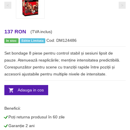
<
>
137 RON
(TVA inclus)
Cod: DM124486
In stoc
Editie Limitata
Set bondage 8 piese pentru control stabil și sesiuni lipsit de
pauze. Atenuează reaplicările; menține intensitatea predictibilă.
Corespunzător pentru scene cu tranziții rapide între poziții și
accesorii ajustabile pentru multiple nivele de intensitate.
Adauga in cos
Beneficii:
L
Poți returna produsul în 60 zile
L
Garanție 2 ani