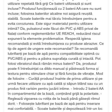
utilizare repetată fără griji Ce baterii utilizează și sunt
incluse? Produsul funcționează cu 2 baterii AA care nu sunt
incluse; folosirea bateriilor alcaline noi asigură reușită
stabilă. Scoate bateriile mai târziu întrebuințare pentru a
evita coroziunea. Este sigur materialul pentru utilizare
intimă? Da, pulsatorul este făcut din PVC și ABS privat de
ftalați conform reglementărilor UE REACH, reducând riscul
expunerii la elemente problematice. Respectă igiena
recomandată și evită întrebuințarea cu produse abrazive. Ce
tip de agent de ungere este recomandat? Se recomandă
lubrifianți pe bază de apă pentru compatibilitate optimă cu
PVC/ABS și pentru a păstra suprafața curată și intactă. Pot
folosi vibratorul dacă rămân minus baterii? Da, produsul
poate fi întrebuințat ca dildo manual și păstrează forma și
textura pentru stimulare chiar și fără funcția de vibrație. Mod
de folosire: - Curăță produsul înainte de prima utilizare și pe
urmă fiecare utilizare cu apă caldă și săpun blând sau cu un
produs finit rarisim pentru jucării intime. - Introdu 2 baterii AA
în compartimentul de la bază, conținând grijă la polaritate. -
Reglează vigoarea cu rotița de la bază până găsești ritmul
dorit. - Folosește lubrifiant pe bază de apă pentru inserare
mai confortabilă. - Scoate bateriile și depozitează într-un loc