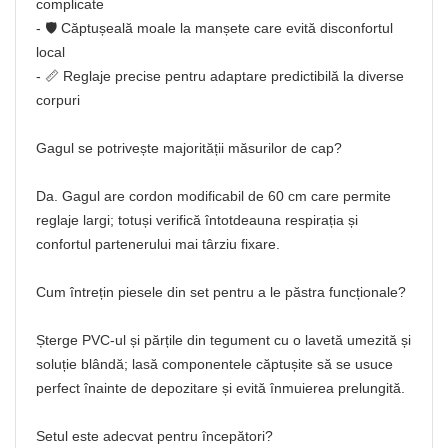
complicate
- 🛡️ Căptușeală moale la manșete care evită disconfortul
local
- 📏 Reglaje precise pentru adaptare predictibilă la diverse
corpuri
Gagul se potrivește majorității măsurilor de cap?
Da. Gagul are cordon modificabil de 60 cm care permite
reglaje largi; totuși verifică întotdeauna respirația și
confortul partenerului mai târziu fixare.
Cum întrețin piesele din set pentru a le păstra funcționale?
Șterge PVC-ul și părțile din tegument cu o lavetă umezită și
soluție blândă; lasă componentele căptușite să se usuce
perfect înainte de depozitare și evită înmuierea prelungită.
Setul este adecvat pentru începători?