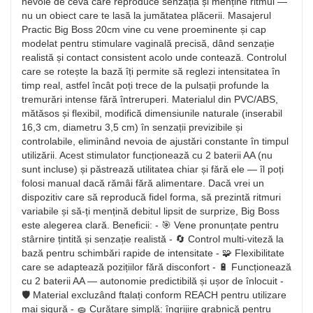
nevoie de ceva care reproduce senzația și menține ritmul —
nu un obiect care te lasă la jumătatea plăcerii. Masajerul
Practic Big Boss 20cm vine cu vene proeminente și cap
modelat pentru stimulare vaginală precisă, dând senzație
realistă și contact consistent acolo unde contează. Controlul
care se rotește la bază îți permite să reglezi intensitatea în
timp real, astfel încât poți trece de la pulsații profunde la
tremurări intense fără întreruperi. Materialul din PVC/ABS,
mătăsos și flexibil, modifică dimensiunile naturale (inserabil
16,3 cm, diametru 3,5 cm) în senzații previzibile și
controlabile, eliminând nevoia de ajustări constante în timpul
utilizării. Acest stimulator funcționează cu 2 baterii AA (nu
sunt incluse) și păstrează utilitatea chiar și fără ele — îl poți
folosi manual dacă rămâi fără alimentare. Dacă vrei un
dispozitiv care să reproducă fidel forma, să prezintă ritmuri
variabile și să-ți mențină debitul lipsit de surprize, Big Boss
este alegerea clară. Beneficii: - 🎯 Vene pronunțate pentru
stârnire țintită și senzație realistă - 🔄 Control multi-viteză la
bază pentru schimbări rapide de intensitate - 🧩 Flexibilitate
care se adaptează pozițiilor fără disconfort - 🔋 Funcționează
cu 2 baterii AA — autonomie predictibilă și ușor de înlocuit -
🛡️ Material excluzând ftalați conform REACH pentru utilizare
mai sigură - 🧽 Curățare simplă: îngrijire grabnică pentru