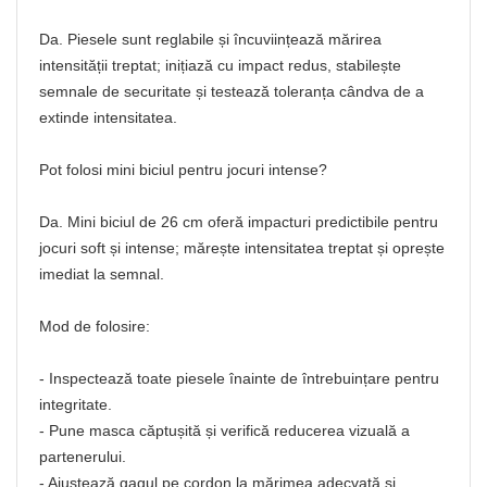
Da. Piesele sunt reglabile și încuviințează mărirea
intensității treptat; inițiază cu impact redus, stabilește
semnale de securitate și testează toleranța cândva de a
extinde intensitatea.
Pot folosi mini biciul pentru jocuri intense?
Da. Mini biciul de 26 cm oferă impacturi predictibile pentru
jocuri soft și intense; mărește intensitatea treptat și oprește
imediat la semnal.
Mod de folosire:
- Inspectează toate piesele înainte de întrebuințare pentru
integritate.
- Pune masca căptușită și verifică reducerea vizuală a
partenerului.
- Ajustează gagul pe cordon la mărimea adecvată și