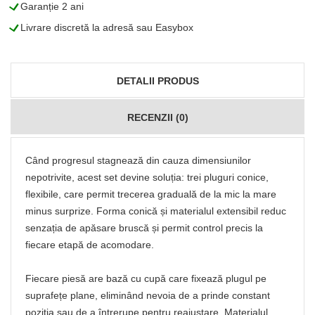
L
Garanție 2 ani
L
Livrare discretă la adresă sau Easybox
DETALII PRODUS
RECENZII (0)
Când progresul stagnează din cauza dimensiunilor
nepotrivite, acest set devine soluția: trei pluguri conice,
flexibile, care permit trecerea graduală de la mic la mare
minus surprize. Forma conică și materialul extensibil reduc
senzația de apăsare bruscă și permit control precis la
fiecare etapă de acomodare.
Fiecare piesă are bază cu cupă care fixează plugul pe
suprafețe plane, eliminând nevoia de a prinde constant
poziția sau de a întrerupe pentru reajustare. Materialul