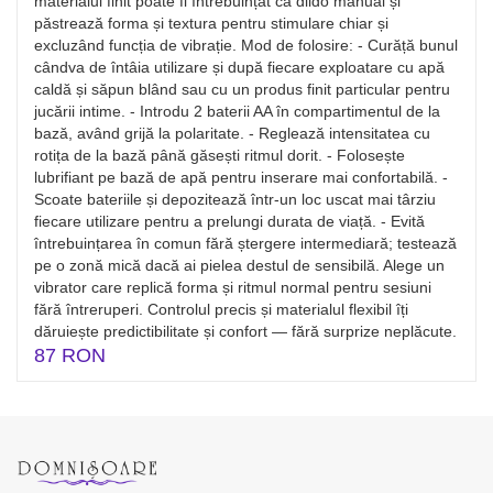
materialul finit poate fi întrebuințat ca dildo manual și
păstrează forma și textura pentru stimulare chiar și
excluzând funcția de vibrație. Mod de folosire: - Curăță bunul
cândva de întâia utilizare și după fiecare exploatare cu apă
caldă și săpun blând sau cu un produs finit particular pentru
jucării intime. - Introdu 2 baterii AA în compartimentul de la
bază, având grijă la polaritate. - Reglează intensitatea cu
rotița de la bază până găsești ritmul dorit. - Folosește
lubrifiant pe bază de apă pentru inserare mai confortabilă. -
Scoate bateriile și depozitează într-un loc uscat mai târziu
fiecare utilizare pentru a prelungi durata de viață. - Evită
întrebuințarea în comun fără ștergere intermediară; testează
pe o zonă mică dacă ai pielea destul de sensibilă. Alege un
vibrator care replică forma și ritmul normal pentru sesiuni
fără întreruperi. Controlul precis și materialul flexibil îți
dăruiește predictibilitate și confort — fără surprize neplăcute.
87 RON