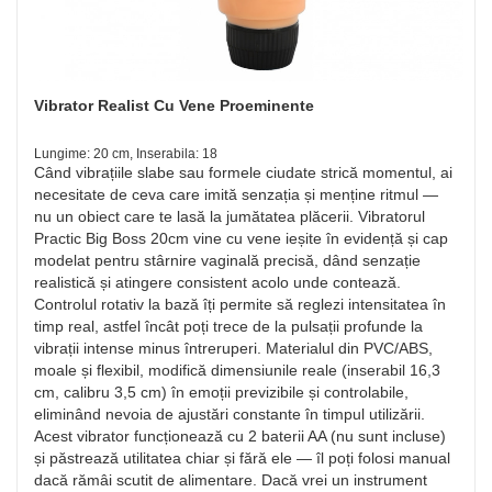
Vibrator Realist Cu Vene Proeminente
Lungime: 20 cm, Inserabila: 18
Când vibrațiile slabe sau formele ciudate strică momentul, ai
necesitate de ceva care imită senzația și menține ritmul —
nu un obiect care te lasă la jumătatea plăcerii. Vibratorul
Practic Big Boss 20cm vine cu vene ieșite în evidență și cap
modelat pentru stârnire vaginală precisă, dând senzație
realistică și atingere consistent acolo unde contează.
Controlul rotativ la bază îți permite să reglezi intensitatea în
timp real, astfel încât poți trece de la pulsații profunde la
vibrații intense minus întreruperi. Materialul din PVC/ABS,
moale și flexibil, modifică dimensiunile reale (inserabil 16,3
cm, calibru 3,5 cm) în emoții previzibile și controlabile,
eliminând nevoia de ajustări constante în timpul utilizării.
Acest vibrator funcționează cu 2 baterii AA (nu sunt incluse)
și păstrează utilitatea chiar și fără ele — îl poți folosi manual
dacă rămâi scutit de alimentare. Dacă vrei un instrument