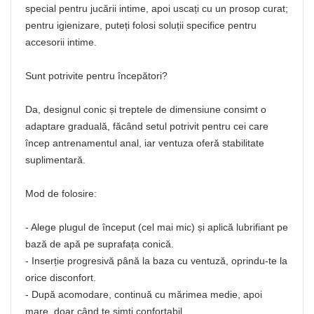
special pentru jucării intime, apoi uscați cu un prosop curat;
pentru igienizare, puteți folosi soluții specifice pentru
accesorii intime.
Sunt potrivite pentru începători?
Da, designul conic și treptele de dimensiune consimt o
adaptare graduală, făcând setul potrivit pentru cei care
încep antrenamentul anal, iar ventuza oferă stabilitate
suplimentară.
Mod de folosire:
- Alege plugul de început (cel mai mic) și aplică lubrifiant pe
bază de apă pe suprafața conică.
- Inserție progresivă până la baza cu ventuză, oprindu-te la
orice disconfort.
- După acomodare, continuă cu mărimea medie, apoi
mare, doar când te simți confortabil.