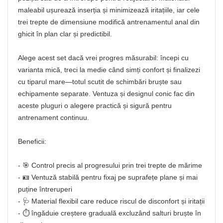
maleabil ușurează inserția și minimizează iritațiile, iar cele
trei trepte de dimensiune modifică antrenamentul anal din
ghicit în plan clar și predictibil.
Alege acest set dacă vrei progres măsurabil: începi cu
varianta mică, treci la medie când simți confort și finalizezi
cu tiparul mare—totul scutit de schimbări bruște sau
echipamente separate. Ventuza și designul conic fac din
aceste pluguri o alegere practică și sigură pentru
antrenament continuu.
Beneficii:
- 🎯 Control precis al progresului prin trei trepte de mărime
- 🪪 Ventuză stabilă pentru fixaj pe suprafețe plane și mai
puține întreruperi
- 🩺 Material flexibil care reduce riscul de disconfort și iritații
- ⏱️ îngăduie creștere graduală excluzând salturi bruște în