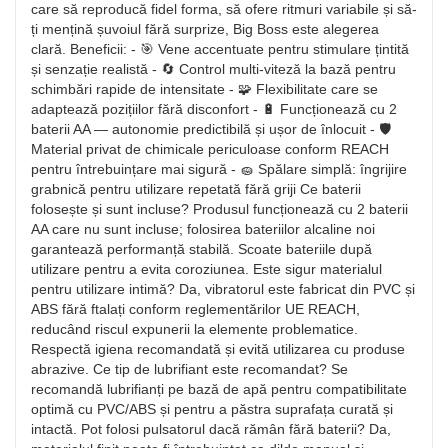
care să reproducă fidel forma, să ofere ritmuri variabile și să-
ți mențină șuvoiul fără surprize, Big Boss este alegerea
clară. Beneficii: - 🎯 Vene accentuate pentru stimulare țintită
și senzație realistă - 🔄 Control multi-viteză la bază pentru
schimbări rapide de intensitate - 🧩 Flexibilitate care se
adaptează pozițiilor fără disconfort - 🔋 Funcționează cu 2
baterii AA — autonomie predictibilă și ușor de înlocuit - 🛡️
Material privat de chimicale periculoase conform REACH
pentru întrebuințare mai sigură - 🧽 Spălare simplă: îngrijire
grabnică pentru utilizare repetată fără griji Ce baterii
folosește și sunt incluse? Produsul funcționează cu 2 baterii
AA care nu sunt incluse; folosirea bateriilor alcaline noi
garantează performanță stabilă. Scoate bateriile după
utilizare pentru a evita coroziunea. Este sigur materialul
pentru utilizare intimă? Da, vibratorul este fabricat din PVC și
ABS fără ftalați conform reglementărilor UE REACH,
reducând riscul expunerii la elemente problematice.
Respectă igiena recomandată și evită utilizarea cu produse
abrazive. Ce tip de lubrifiant este recomandat? Se
recomandă lubrifianți pe bază de apă pentru compatibilitate
optimă cu PVC/ABS și pentru a păstra suprafața curată și
intactă. Pot folosi pulsatorul dacă rămân fără baterii? Da,