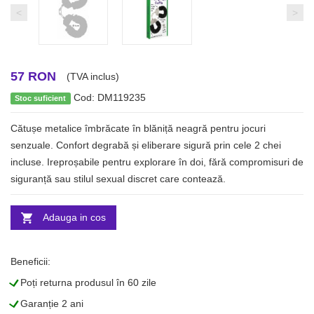
<
>
57 RON
(TVA inclus)
Cod: DM119235
Stoc suficient
Cătușe metalice îmbrăcate în blăniță neagră pentru jocuri
senzuale. Confort degrabă și eliberare sigură prin cele 2 chei
incluse. Ireproșabile pentru explorare în doi, fără compromisuri de
siguranță sau stilul sexual discret care contează.
Adauga in cos
Beneficii:
L
Poți returna produsul în 60 zile
L
Garanție 2 ani