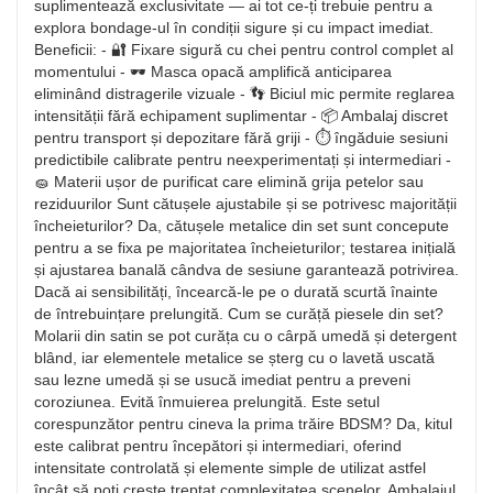
suplimentează exclusivitate — ai tot ce-ți trebuie pentru a
explora bondage-ul în condiții sigure și cu impact imediat.
Beneficii: - 🔐 Fixare sigură cu chei pentru control complet al
momentului - 🕶️ Masca opacă amplifică anticiparea
eliminând distragerile vizuale - 👣 Biciul mic permite reglarea
intensității fără echipament suplimentar - 📦 Ambalaj discret
pentru transport și depozitare fără griji - ⏱️ îngăduie sesiuni
predictibile calibrate pentru neexperimentați și intermediari -
🧽 Materii ușor de purificat care elimină grija petelor sau
reziduurilor Sunt cătușele ajustabile și se potrivesc majorității
încheieturilor? Da, cătușele metalice din set sunt concepute
pentru a se fixa pe majoritatea încheieturilor; testarea inițială
și ajustarea banală cândva de sesiune garantează potrivirea.
Dacă ai sensibilități, încearcă-le pe o durată scurtă înainte
de întrebuințare prelungită. Cum se curăță piesele din set?
Molarii din satin se pot curăța cu o cârpă umedă și detergent
blând, iar elementele metalice se șterg cu o lavetă uscată
sau lezne umedă și se usucă imediat pentru a preveni
coroziunea. Evită înmuierea prelungită. Este setul
corespunzător pentru cineva la prima trăire BDSM? Da, kitul
este calibrat pentru începători și intermediari, oferind
intensitate controlată și elemente simple de utilizat astfel
încât să poți crește treptat complexitatea scenelor. Ambalajul