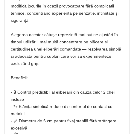
modifică jocurile în ocazii provocatoare fără complicații
tehnice, concentrând experiența pe senzație, intimitate și
siguranță.
Alegerea acestor cătușe reprezintă mai puține ajustări în
timpul utilizării, mai multă concentrare pe plăcere și
certitudinea unei eliberări comandate — rezolvarea simplă
și adecvată pentru cupluri care vor să experimenteze
excluzând griji.
Beneficii:
- 🔒 Control predictibil al eliberării din cauza celor 2 chei
incluse
- 🐾 Blănița sintetică reduce disconfortul de contact cu
metalul
- 📏 Diametru de 6 cm pentru fixaj stabilă fără strângere
excesivă