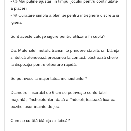
- ⏱️ Mai puține ajustări în timpul jocului pentru continuitate
a plăcerii
- 🧼 Curățare simplă a blăniței pentru întreținere discretă și
igienă
Sunt aceste cătușe sigure pentru utilizare în cuplu?
Da. Materialul metalic transmite prindere stabilă, iar blănița
sintetică atenuează presiunea la contact; păstrează cheile
la dispoziția pentru eliberare rapidă.
Se potrivesc la majoritatea încheieturilor?
Diametrul inserabil de 6 cm se potrivește confortabil
majorității încheieturilor; dacă ai îndoieli, testează fixarea
poziției ușor înainte de joc.
Cum se curăță blănița sintetică?