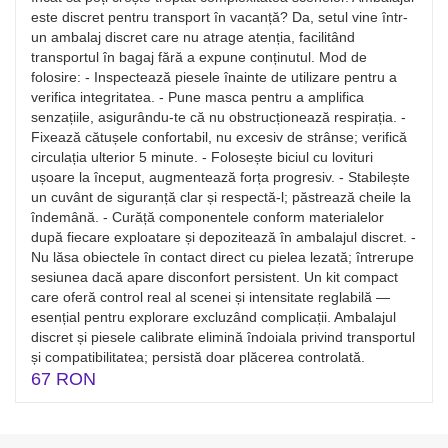
este discret pentru transport în vacanță? Da, setul vine într-
un ambalaj discret care nu atrage atenția, facilitând
transportul în bagaj fără a expune conținutul. Mod de
folosire: - Inspectează piesele înainte de utilizare pentru a
verifica integritatea. - Pune masca pentru a amplifica
senzațiile, asigurându-te că nu obstrucționează respirația. -
Fixează cătușele confortabil, nu excesiv de strânse; verifică
circulația ulterior 5 minute. - Folosește biciul cu lovituri
ușoare la început, augmentează forța progresiv. - Stabilește
un cuvânt de siguranță clar și respectă-l; păstrează cheile la
îndemână. - Curăță componentele conform materialelor
după fiecare exploatare și depozitează în ambalajul discret. -
Nu lăsa obiectele în contact direct cu pielea lezată; întrerupe
sesiunea dacă apare disconfort persistent. Un kit compact
care oferă control real al scenei și intensitate reglabilă —
esențial pentru explorare excluzând complicații. Ambalajul
discret și piesele calibrate elimină îndoiala privind transportul
și compatibilitatea; persistă doar plăcerea controlată.
67 RON