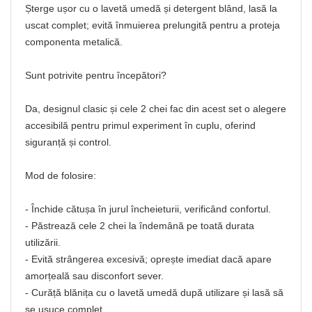
Șterge ușor cu o lavetă umedă și detergent blând, lasă la
uscat complet; evită înmuierea prelungită pentru a proteja
componenta metalică.
Sunt potrivite pentru începători?
Da, designul clasic și cele 2 chei fac din acest set o alegere
accesibilă pentru primul experiment în cuplu, oferind
siguranță și control.
Mod de folosire:
- Închide cătușa în jurul încheieturii, verificând confortul.
- Păstrează cele 2 chei la îndemână pe toată durata
utilizării.
- Evită strângerea excesivă; oprește imediat dacă apare
amorțeală sau disconfort sever.
- Curăță blănița cu o lavetă umedă după utilizare și lasă să
se usuce complet.