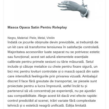
Masca Opaca Satin Pentru Roleplay
Negru, Material: Piele, Metal, Vinilin
îndată ce jocurile obișnuite devin previzibile, ai trebuință de
un kit care să transforme tensiunea în satisfacție controlată.
Majoritatea accesoriilor luate separat nu se potrivesc estetic
sau funcțional; acest set adună elementele esențiale
calibrate pentru primele sesiuni cu tărie măsurată. Setul
include și cătușe metalice cu cheie pentru fixare sigură, un
bici mic pentru lovituri controlate și o mască opacă din satin
care intensifică feelingurile prin privarea vizuală. Ambalajul
discret îl face fără greutate de transportat, iar piesele sunt
proiectate pentru a lucra împreună, astfel încât tu și
partenerul să vă concentrați pe experiență, nu pe ajustări
sau compatibilitate. Alege acest kit dacă vrei efecte rapide:
control predictibil al scenei, trăiri variate fără complexitate
tehnică și o estetică neagră unificată. Ediția limitată