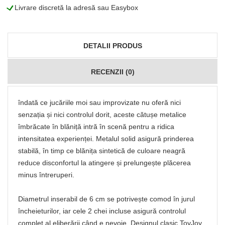
L
Livrare discretă la adresă sau Easybox
DETALII PRODUS
RECENZII (0)
îndată ce jucăriile moi sau improvizate nu oferă nici
senzația și nici controlul dorit, aceste cătușe metalice
îmbrăcate în blăniță intră în scenă pentru a ridica
intensitatea experienței. Metalul solid asigură prinderea
stabilă, în timp ce blănița sintetică de culoare neagră
reduce disconfortul la atingere și prelungește plăcerea
minus întreruperi.
Diametrul inserabil de 6 cm se potrivește comod în jurul
încheieturilor, iar cele 2 chei incluse asigură controlul
complet al eliberării când e nevoie. Designul clasic ToyJoy