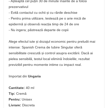
- Așteaptă cel puțin 30 de minute înainte de a folosi
prezervativul
- Evită contactul cu ochii și cu rănile deschise
- Pentru prima utilizare, testează pe o arie mică de
epidermă și observă reacția timp de 24 de ore
- Nu ingera; păstrează departe de copii
Alege efectul iute și dozajul economic pentru preludii mai
intense: Spanish Crema de Iubire Singular oferă
sensibilitate crescută și control asupra excitării. Dacă ai
pielea sensibilă, testul local elimină îndoielile; rezultat
previzibil pentru momente intime cu impact real.
Importat din
Ungaria
Cantitate:
40 ml
Tip:
Cremă
Pentru:
Unisex
Livrare:
Discreta