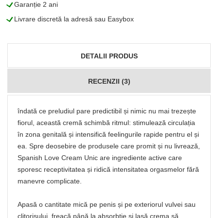
L
Garanție 2 ani
L
Livrare discretă la adresă sau Easybox
DETALII PRODUS
RECENZII (3)
îndată ce preludiul pare predictibil și nimic nu mai trezește
fiorul, această cremă schimbă ritmul: stimulează circulația
în zona genitală și intensifică feelingurile rapide pentru el și
ea. Spre deosebire de produsele care promit și nu livrează,
Spanish Love Cream Unic are ingrediente active care
sporesc receptivitatea și ridică intensitatea orgasmelor fără
manevre complicate.
Apasă o cantitate mică pe penis și pe exteriorul vulvei sau
clitorisului, freacă până la absorbție și lasă crema să