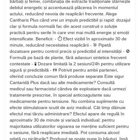
bărbați și femei, combinația de extracte tradiționale stârnește
debitul energetic și accentuează plăcerea în momentul
actului, reducând nevoia de reaplicări frecvente. Alege
Cantharis Plus când vrei un impuls predictibil și rapid: dozajul
clar și formula normală fac din acest construit o soluție
practică pentru serile în care vrei mai multă energie și emoții
intensificate. Beneficii: - ⏱️ Efect vizibil în aproximativ 30 de
minute, reducând necesitatea reaplicării - 🎯 Pipetă
dozatoare pentru control precis și predictibil al intensității - 🚫
Formulă pe bază de plante, fără adaosuri sintetice frecvent
contestate - 🧪 Dozare limitată la 2 sesiuni/24h pentru utilizare
sigură și predictibilă - 👫 Potrivit pentru ambii parteneri,
oferind concluzie comun fără produse separate Este sigur
Cantaridă Plus dacă iau alte medicamente? Consultă
medicul sau farmacistul cândva de exploatare dacă urmezi
tratamente prescrise, în special anticoagulante sau
medicamente pentru tensiune. Nu combina suplimente cu
efecte stimulatoare scutit de aviz medical. Cât timp dăinuie
efectul mai târziu administrare? Efectul apare de regulă în
aproximativ 30 de minute și variază individual; pentru
majoritatea utilizatorilor vigoarea se menține suficient pentru
o sesiune, fără reaplicare imediată. Pot consuma alcool
odată cu picăturile? Produsul se poate pune în băuturi, însă