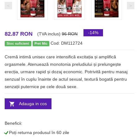
<
>
-14%
82.87 RON
(TVA inclus)
96 RON
Cod: DM112724
Stoc suficient
Pret Mic
Cremă intimă unisex care intensifică excitația și amplifică
orgasmele. Atenuează monotonia preludiului și prelungește
erecția, urmare rapid și dozaj economic. Potrivită pentru masaj
senzual în cuplu înainte de actul sexual, textură bogată pentru
senzații puternice pe cele două sexe.
Adauga in cos
Beneficii:
L
Poți returna produsul în 60 zile