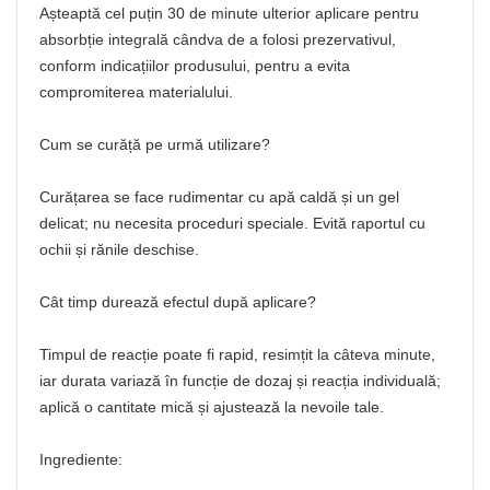
Așteaptă cel puțin 30 de minute ulterior aplicare pentru
absorbție integrală cândva de a folosi prezervativul,
conform indicațiilor produsului, pentru a evita
compromiterea materialului.
Cum se curăță pe urmă utilizare?
Curățarea se face rudimentar cu apă caldă și un gel
delicat; nu necesita proceduri speciale. Evită raportul cu
ochii și rănile deschise.
Cât timp durează efectul după aplicare?
Timpul de reacție poate fi rapid, resimțit la câteva minute,
iar durata variază în funcție de dozaj și reacția individuală;
aplică o cantitate mică și ajustează la nevoile tale.
Ingrediente: