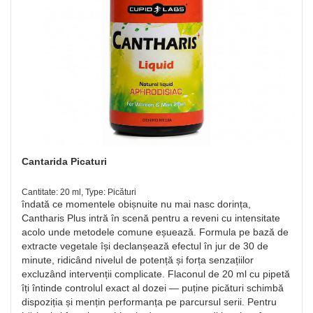
Cantarida Picaturi
Cantitate: 20 ml, Type: Picături
îndată ce momentele obișnuite nu mai nasc dorința,
Cantharis Plus intră în scenă pentru a reveni cu intensitate
acolo unde metodele comune eșuează. Formula pe bază de
extracte vegetale își declanșează efectul în jur de 30 de
minute, ridicând nivelul de potență și forța senzațiilor
excluzând intervenții complicate. Flaconul de 20 ml cu pipetă
îți întinde controlul exact al dozei — puține picături schimbă
dispoziția și mențin performanța pe parcursul serii. Pentru