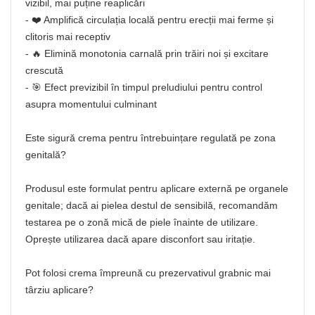
vizibil, mai puține reaplicări
- ❤️ Amplifică circulația locală pentru erecții mai ferme și
clitoris mai receptiv
- 🔥 Elimină monotonia carnală prin trăiri noi și excitare
crescută
- 🎯 Efect previzibil în timpul preludiului pentru control
asupra momentului culminant
Este sigură crema pentru întrebuințare regulată pe zona
genitală?
Produsul este formulat pentru aplicare externă pe organele
genitale; dacă ai pielea destul de sensibilă, recomandăm
testarea pe o zonă mică de piele înainte de utilizare.
Oprește utilizarea dacă apare disconfort sau iritație.
Pot folosi crema împreună cu prezervativul grabnic mai
târziu aplicare?