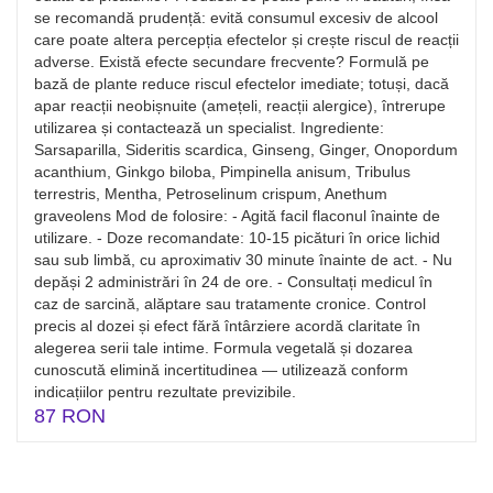
se recomandă prudență: evită consumul excesiv de alcool
care poate altera percepția efectelor și crește riscul de reacții
adverse. Există efecte secundare frecvente? Formulă pe
bază de plante reduce riscul efectelor imediate; totuși, dacă
apar reacții neobișnuite (amețeli, reacții alergice), întrerupe
utilizarea și contactează un specialist. Ingrediente:
Sarsaparilla, Sideritis scardica, Ginseng, Ginger, Onopordum
acanthium, Ginkgo biloba, Pimpinella anisum, Tribulus
terrestris, Mentha, Petroselinum crispum, Anethum
graveolens Mod de folosire: - Agită facil flaconul înainte de
utilizare. - Doze recomandate: 10-15 picături în orice lichid
sau sub limbă, cu aproximativ 30 minute înainte de act. - Nu
depăși 2 administrări în 24 de ore. - Consultați medicul în
caz de sarcină, alăptare sau tratamente cronice. Control
precis al dozei și efect fără întârziere acordă claritate în
alegerea serii tale intime. Formula vegetală și dozarea
cunoscută elimină incertitudinea — utilizează conform
indicațiilor pentru rezultate previzibile.
87 RON