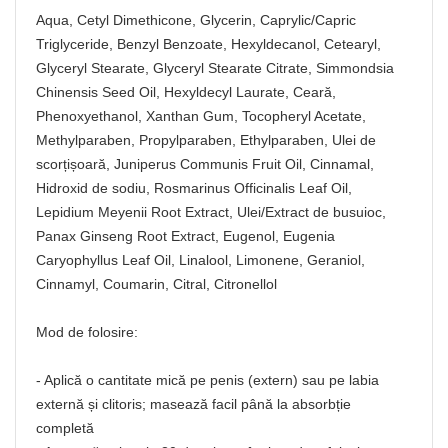
Aqua, Cetyl Dimethicone, Glycerin, Caprylic/Capric
Triglyceride, Benzyl Benzoate, Hexyldecanol, Cetearyl,
Glyceryl Stearate, Glyceryl Stearate Citrate, Simmondsia
Chinensis Seed Oil, Hexyldecyl Laurate, Ceară,
Phenoxyethanol, Xanthan Gum, Tocopheryl Acetate,
Methylparaben, Propylparaben, Ethylparaben, Ulei de
scorțișoară, Juniperus Communis Fruit Oil, Cinnamal,
Hidroxid de sodiu, Rosmarinus Officinalis Leaf Oil,
Lepidium Meyenii Root Extract, Ulei/Extract de busuioc,
Panax Ginseng Root Extract, Eugenol, Eugenia
Caryophyllus Leaf Oil, Linalool, Limonene, Geraniol,
Cinnamyl, Coumarin, Citral, Citronellol
Mod de folosire:
- Aplică o cantitate mică pe penis (extern) sau pe labia
externă și clitoris; masează facil până la absorbție
completă