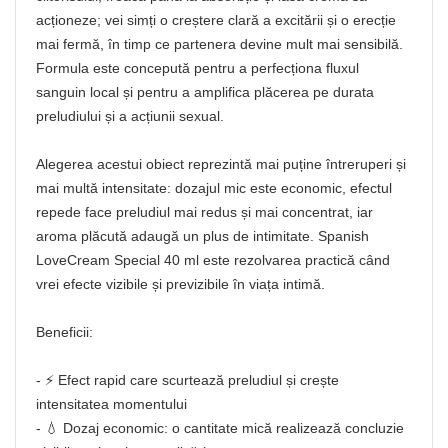
acționeze; vei simți o creștere clară a excitării și o erecție
mai fermă, în timp ce partenera devine mult mai sensibilă.
Formula este concepută pentru a perfecționa fluxul
sanguin local și pentru a amplifica plăcerea pe durata
preludiului și a acțiunii sexual.
Alegerea acestui obiect reprezintă mai puține întreruperi și
mai multă intensitate: dozajul mic este economic, efectul
repede face preludiul mai redus și mai concentrat, iar
aroma plăcută adaugă un plus de intimitate. Spanish
LoveCream Special 40 ml este rezolvarea practică când
vrei efecte vizibile și previzibile în viața intimă.
Beneficii:
- ⚡ Efect rapid care scurtează preludiul și crește
intensitatea momentului
- 💧 Dozaj economic: o cantitate mică realizează concluzie