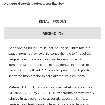
L
Livrare discretă la adresă sau Easybox
DETALII PRODUS
RECENZII (0)
Când vrei să nu renunţi la înot, saună sau intimitate din
cauza menstruaţiei, soluţiile convenţionale te împiedică:
tampoanele cu aţă pot fi incomode sau vizibile. Soft
Tampons Mini intră discret, se adaptează ca un burete
moale şi preiau fluxul fără fir vizibil, punând la dispoziție
libertatea momentelor în care alternativele eşuează.
Materialul din PU foam, verificat dermato-logic şi certificat
STANDARD 100 by OEKO-TEX, transformă caracteristicile
tehnice în avantaje reale: absorbţie adecvată similară
tampoanelor tradiţionale, toleranţă ridicată a dermei şi