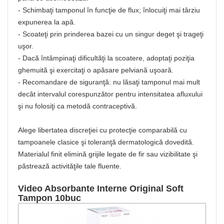
- Schimbaţi tamponul în funcţie de flux; înlocuiţi mai târziu
expunerea la apă.
- Scoateţi prin prinderea bazei cu un singur deget şi trageţi
uşor.
- Dacă întâmpinaţi dificultăţi la scoatere, adoptaţi poziţia
ghemuită şi exercitaţi o apăsare pelviană uşoară.
- Recomandare de siguranţă: nu lăsaţi tamponul mai mult
decât intervalul corespunzător pentru intensitatea afluxului
şi nu folosiţi ca metodă contraceptivă.
Alege libertatea discreţiei cu protecţie comparabilă cu
tampoanele clasice şi toleranţă dermatologică dovedită.
Materialul finit elimină grijile legate de fir sau vizibilitate şi
păstrează activităţile tale fluente.
Video Absorbante Interne Original Soft
Tampon 10buc