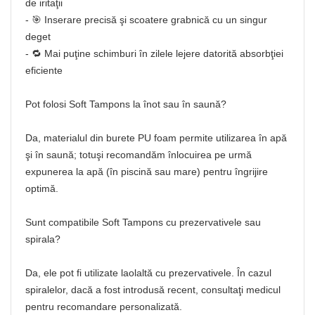
de iritaţii
- 🎯 Inserare precisă şi scoatere grabnică cu un singur
deget
- 🔁 Mai puţine schimburi în zilele lejere datorită absorbţiei
eficiente
Pot folosi Soft Tampons la înot sau în saună?
Da, materialul din burete PU foam permite utilizarea în apă
şi în saună; totuşi recomandăm înlocuirea pe urmă
expunerea la apă (în piscină sau mare) pentru îngrijire
optimă.
Sunt compatibile Soft Tampons cu prezervativele sau
spirala?
Da, ele pot fi utilizate laolaltă cu prezervativele. În cazul
spiralelor, dacă a fost introdusă recent, consultaţi medicul
pentru recomandare personalizată.