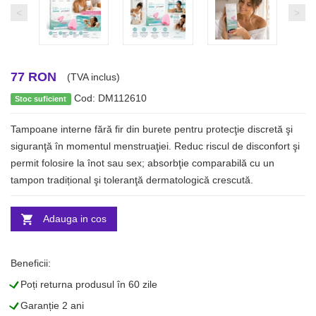
<
>
77 RON
(TVA inclus)
Cod: DM112610
Stoc suficient
Tampoane interne fără fir din burete pentru protecţie discretă şi
siguranţă în momentul menstruaţiei. Reduc riscul de disconfort şi
permit folosire la înot sau sex; absorbţie comparabilă cu un
tampon tradițional şi toleranţă dermatologică crescută.
Adauga in cos
Beneficii:
L
Poți returna produsul în 60 zile
L
Garanție 2 ani