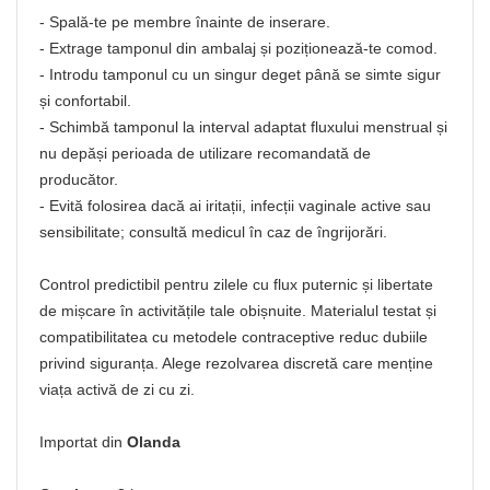
- Spală-te pe membre înainte de inserare.
- Extrage tamponul din ambalaj și poziționează-te comod.
- Introdu tamponul cu un singur deget până se simte sigur
și confortabil.
- Schimbă tamponul la interval adaptat fluxului menstrual și
nu depăși perioada de utilizare recomandată de
producător.
- Evită folosirea dacă ai iritații, infecții vaginale active sau
sensibilitate; consultă medicul în caz de îngrijorări.
Control predictibil pentru zilele cu flux puternic și libertate
de mișcare în activitățile tale obișnuite. Materialul testat și
compatibilitatea cu metodele contraceptive reduc dubiile
privind siguranța. Alege rezolvarea discretă care menține
viața activă de zi cu zi.
Importat din
Olanda