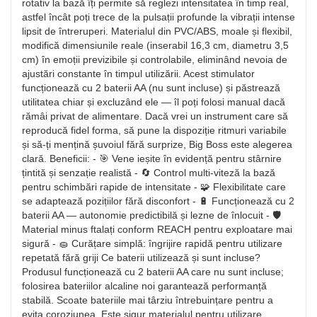
rotativ la bază îți permite să reglezi intensitatea în timp real,
astfel încât poți trece de la pulsații profunde la vibrații intense
lipsit de întreruperi. Materialul din PVC/ABS, moale și flexibil,
modifică dimensiunile reale (inserabil 16,3 cm, diametru 3,5
cm) în emoții previzibile și controlabile, eliminând nevoia de
ajustări constante în timpul utilizării. Acest stimulator
funcționează cu 2 baterii AA (nu sunt incluse) și păstrează
utilitatea chiar și excluzând ele — îl poți folosi manual dacă
rămâi privat de alimentare. Dacă vrei un instrument care să
reproducă fidel forma, să pune la dispoziție ritmuri variabile
și să-ți mențină șuvoiul fără surprize, Big Boss este alegerea
clară. Beneficii: - 🎯 Vene ieșite în evidență pentru stârnire
țintită și senzație realistă - 🔄 Control multi-viteză la bază
pentru schimbări rapide de intensitate - 🧩 Flexibilitate care
se adaptează pozițiilor fără disconfort - 🔋 Funcționează cu 2
baterii AA — autonomie predictibilă și lezne de înlocuit - 🛡️
Material minus ftalați conform REACH pentru exploatare mai
sigură - 🧽 Curățare simplă: îngrijire rapidă pentru utilizare
repetată fără griji Ce baterii utilizează și sunt incluse?
Produsul funcționează cu 2 baterii AA care nu sunt incluse;
folosirea bateriilor alcaline noi garantează performanță
stabilă. Scoate bateriile mai târziu întrebuințare pentru a
evita coroziunea. Este sigur materialul pentru utilizare