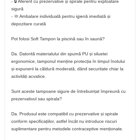
- 🔒 Aferent cu prezervative și spirale pentru exploatare
sigură
- 🧼 Ambalare individuală pentru igienă imediată și
depozitare curată
Pot folosi Soft Tampon la piscină sau în saună?
Da. Datorită materialului din spumă PU și siluetei
ergonomice, tamponul menține protecția în timpul înotului
și expunerii la căldură moderată, dând securitate chiar la
activități acvatice.
Sunt aceste tampoane sigure de întrebuințat împreună cu
prezervativul sau spirala?
Da. Produsul este compatibil cu prezervative și spirale
conform specificațiilor, astfel încât nu introduce riscuri
suplimentare pentru metodele contraceptive menționate.