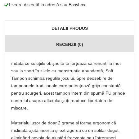
L
Livrare discretă la adresă sau Easybox
DETALII PRODUS
RECENZII (0)
îndată ce soluțiile obișnuite te forțează să renunți la înot
sau la sport în zilele cu menstruație abundentă, Soft
Tampon schimbă regulile jocului. Spre deosebire de
tampoanele tradiționale care potențează grija constantă
pentru scurgeri, acest tampon intern din spumă PU prinde
controlul asupra afluxului și îți readuce libertatea de
mișcare.
Materialul ușor de doar 2 grame și forma ergonomică
înclinată ajută inserția și extragerea cu un solitar deget,
eliminând nevoia de ajustări frecvente sau întreruperi.