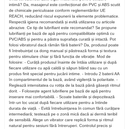
intimă? Da, masajerul este confecționat din PVC și ABS scutit
de chimicale periculoase conform reglementărilor UE
REACH, reducând riscul expunerii la elemente problematice.
Respectă igiena recomandată și evită utilizarea cu articole
abrazive. Ce tip de lubrifiant este recomandat? Se propune
lubrifianți pe bază de apă pentru compatibilitate optimă cu
PVC/ABS și pentru a păstra suprafața curată și intactă. Pot
folosi vibratorul dacă rămân fără baterii? Da, produsul poate
fi întrebuințat ca dong manual și păstrează forma și textura
pentru stimulare chiar și fără funcția de vibrație. Mod de
folosire: - Curăță produsul înainte de întâia utilizare și după
fiecare utilizare cu apă caldă și săpun blând sau cu un
produs finit special pentru jucării intime. - Introdu 2 baterii AA
în compartimentul de la bază, având vigilență la polaritate. -
Reglează intensitatea cu rotița de la bază până găsești ritmul
dorit. - Folosește agent lubrifiere pe bază de apă pentru
inserare mai confortabilă. - Scoate bateriile și depozitează
într-un loc uscat după fiecare utilizare pentru a întinde
durata de viață. - Evită întrebuințarea în comun fără curățare
intermediară; testează pe o zonă mică dacă ai dermă teribil
de sensibilă. Alege un vibrator care replică forma și ritmul
natural pentru sesiuni fără întreruperi. Controlul precis și