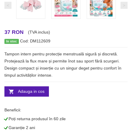
<
>
37 RON
(TVA inclus)
Cod: DM112609
In stoc
Tampon intern pentru protecție menstruală sigură și discretă.
Protejează la flux mare și permite înot sau sport fără scurgeri.
Design compact și inserție cu un singur deget pentru confort în
timpul activităților intense.
Adauga in cos
Beneficii:
L
Poți returna produsul în 60 zile
L
Garanție 2 ani