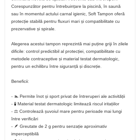
Corespunzător pentru întrebuințare la piscină, în saună
sau în momentul actului carnal igienic, Soft Tampon oferă
protecție stabilă pentru fluxuri mari și compatibilitate cu
prezervative și spirale.
Alegerea acestui tampon reprezintă mai puține griji în zilele
dificile: control predictibil al protecției, compatibilitate cu
metodele contraceptive și material testat dermatologic,
pentru un echilibru între siguranță și discreție.
Beneficii:
- 🏊 Permite înot și sport privat de întreruperi ale activității
- 🧪 Material testat dermatologic limitează riscul iritațiilor
- ⚖️ Controlează șuvoiul mare pentru perioade mai lungi
între verificări
- 🪶 Greutate de 2 g pentru senzație aproximativ
imperceptibilă