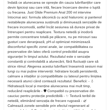
îndată ce alunecarea se oprește din cauza lubrifianților care
devin lipicioși sau care irită, fiecare încercare devine o luptă
cu frecarea. Just Glide Premium Anal 200 ml intervine
întocmai aici: formula siliconică cu acid hialuronic și pantenol
restabilește alunecarea susținută și diminuează senzațiile de
frecare incomodă, astfel încât sesiunea să dureze privat de
întreruperi pentru reaplicare. Textura netedă și inodoră
permite concentrare totală pe plăcere, nu pe mirosuri sau
gusturi care deranjează; pH-ul optimizat minimizează
disconfortul specific zonei anale, iar compatibilitatea cu
prezervative din latex oferă control predictibil asupra
siguranței în timpul actului. Rezultatul este o senzație
constantă și controlabilă a alunecării, fără fluctuații care să
strice ritmul. Alegerea acestui lubrifiant înseamnă sesiuni mai
lungi cu mai puține intervenții: hidratare locală persistentă,
calmare a iritațiilor și compatibilitate cu latexul pentru liniștea
necesară atunci când contează rezultatul. Beneficii: - 💧
Hidratează local și menține alunecarea mai mult timp,
reducând reaplicările - 🛡️ Compatibil cu prezervative din
cauciuc pentru protecție predictibilă - ✨ Textură teribil de
netedă, eliminând senzația de frecare rugoasă - 🌿
Calmează zonele sensibile prin efectul regenerant al