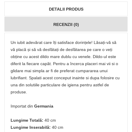
DETALII PRODUS
RECENZII (0)
Un iubit adevărat care îți satisface dorințele! Lăsați-vă să
vă placă și să vă desfătați de desfătarea pe care o veți
obține cu acest dildo mare dublu cu venele. Dildo-ul este
diferit la fiecare capăt. Pentru a încerca placeri mai vii si o
glidare mai simpla ar fi de preferat cumpararea unui
lubrifiant. Spalati acest conceput inainte si dupa folosire cu
una din solutiile particulare de igiena pentru astfel de
produse.
Importat din
Germania
Lungime Totală:
40 cm
Lungime Inserabilă:
40 cm