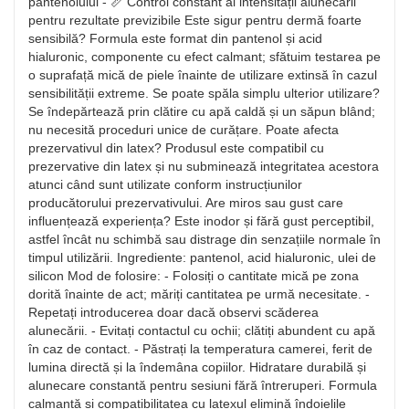
pantenolului - 📏 Control constant al intensității alunecării
pentru rezultate previzibile Este sigur pentru dermă foarte
sensibilă? Formula este format din pantenol și acid
hialuronic, componente cu efect calmant; sfătuim testarea pe
o suprafață mică de piele înainte de utilizare extinsă în cazul
sensibilității extreme. Se poate spăla simplu ulterior utilizare?
Se îndepărtează prin clătire cu apă caldă și un săpun blând;
nu necesită proceduri unice de curățare. Poate afecta
prezervativul din latex? Produsul este compatibil cu
prezervative din latex și nu subminează integritatea acestora
atunci când sunt utilizate conform instrucțiunilor
producătorului prezervativului. Are miros sau gust care
influențează experiența? Este inodor și fără gust perceptibil,
astfel încât nu schimbă sau distrage din senzațiile normale în
timpul utilizării. Ingrediente: pantenol, acid hialuronic, ulei de
silicon Mod de folosire: - Folosiți o cantitate mică pe zona
dorită înainte de act; măriți cantitatea pe urmă necesitate. -
Repetați introducerea doar dacă observi scăderea
alunecării. - Evitați contactul cu ochii; clătiți abundent cu apă
în caz de contact. - Păstrați la temperatura camerei, ferit de
lumina directă și la îndemâna copiilor. Hidratare durabilă și
alunecare constantă pentru sesiuni fără întreruperi. Formula
calmantă și compatibilitatea cu latexul elimină îndoielile