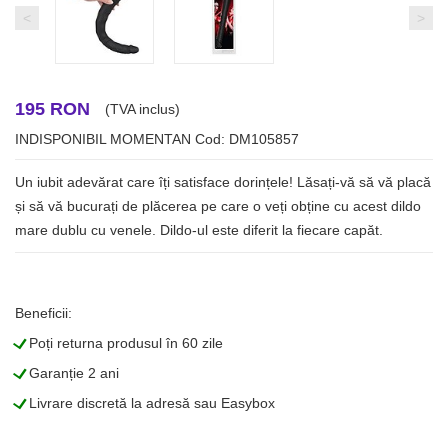
<
>
195 RON
(TVA inclus)
INDISPONIBIL MOMENTAN
Cod: DM105857
Un iubit adevărat care îți satisface dorințele! Lăsați-vă să vă placă
și să vă bucurați de plăcerea pe care o veți obține cu acest dildo
mare dublu cu venele. Dildo-ul este diferit la fiecare capăt.
Beneficii:
L
Poți returna produsul în 60 zile
L
Garanție 2 ani
L
Livrare discretă la adresă sau Easybox