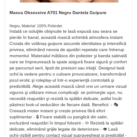
Masca Obsessive A701 Negru Dantela Guipure
Negru, Material: 100% Poliester
îndată ce soluţiile obişnuite te lasă expusă sau seara se
pierde în banal, această mască schimbă atmosfera instant.
Croiala din volănaș guipure ascunde identitatea şi intensifică
privirea, eliminând nevoia de ajustări repetate care întrerup
momentul. Materialul mătăsos din poliester şi banda satinatã
care se împreunează la spate asigură fixare sigură şi confort
pe parcursul serii, lipsit de presiuni sau iritaţii. Designul lasă
ochii la vedere pentru o culoare provocatoare, transformând
jocul erotic şi roleplay-ul într-o experienţă controlată şi
predictibilă. Alege această mască când vrei un urmare vizual
viguros şi utilizare minus complicaţii: se potriveşte uşor, nu
necesită reajustări şi rezistă la spălări delicate, astfel încât
păstrezi look-ul seducător de fiecare dată. Beneficii: - 🎭
Creează mister instant şi crește privirea fără efort
suplimentar - 🔒 Fixare stabilă cu panglică din satin,
excluzând reajustări în timpul folosirii - 🧼 Rezistă la spălări
delicate, eliminând grijile legate de deteriorare - 👁️ Lasă
ochii vizibili pentru contact vizual supravegheat şi predictibil -