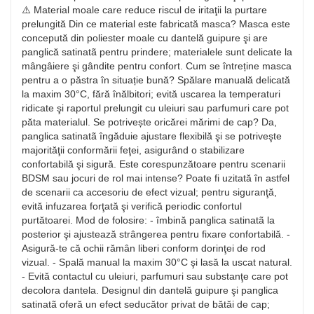
⚠️ Material moale care reduce riscul de iritaţii la purtare
prelungită Din ce material este fabricată masca? Masca este
concepută din poliester moale cu dantelă guipure şi are
panglică satinatã pentru prindere; materialele sunt delicate la
mângâiere şi gândite pentru confort. Cum se întreține masca
pentru a o păstra în situație bună? Spălare manuală delicată
la maxim 30°C, fără înălbitori; evită uscarea la temperaturi
ridicate şi raportul prelungit cu uleiuri sau parfumuri care pot
păta materialul. Se potrivește oricărei mărimi de cap? Da,
panglica satinatã îngăduie ajustare flexibilă şi se potriveşte
majorităţii conformării feţei, asigurând o stabilizare
confortabilă şi sigură. Este corespunzătoare pentru scenarii
BDSM sau jocuri de rol mai intense? Poate fi uzitată în astfel
de scenarii ca accesoriu de efect vizual; pentru siguranţă,
evită infuzarea forţată şi verifică periodic confortul
purtătoarei. Mod de folosire: - îmbină panglica satinatã la
posterior şi ajustează strângerea pentru fixare confortabilă. -
Asigură-te că ochii rămân liberi conform dorinţei de rod
vizual. - Spală manual la maxim 30°C şi lasă la uscat natural.
- Evită contactul cu uleiuri, parfumuri sau substanţe care pot
decolora dantela. Designul din dantelă guipure şi panglica
satinatã oferă un efect seducător privat de bătăi de cap;