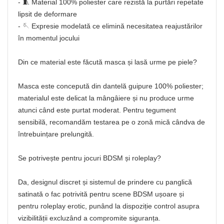
- 🧵 Material 100% poliester care rezistă la purtări repetate
lipsit de deformare
- 🪡 Expresie modelată ce elimină necesitatea reajustărilor
în momentul jocului
Din ce material este făcută masca și lasă urme pe piele?
Masca este concepută din dantelă guipure 100% poliester;
materialul este delicat la mângâiere și nu produce urme
atunci când este purtat moderat. Pentru tegument
sensibilă, recomandăm testarea pe o zonă mică cândva de
întrebuințare prelungită.
Se potrivește pentru jocuri BDSM și roleplay?
Da, designul discret și sistemul de prindere cu panglică
satinată o fac potrivită pentru scene BDSM ușoare și
pentru roleplay erotic, punând la dispoziție control asupra
vizibilității excluzând a compromite siguranța.