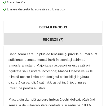
L
Garanție 2 ani
L
Livrare discretă la adresă sau Easybox
DETALII PRODUS
RECENZII (7)
Când seara cere un plus de tensiune și privirile nu mai sunt
suficiente, această mască intră în scenă și schimbă
atmosfera instant. Majoritatea accesoriilor eșuează prin
rigiditate sau ajustare incomodă; Masca Obsessive A710
elimină aceste limite prin designul ei flexibil și legătura
discretă cu panglică satinată, astfel încât jocul nu se
întrerupe pentru ajustări.
Masca din dantelă guipure îmbracă ochii delicat, păstrând
senzația de vulnerabilitate controlată și seducție. 100%