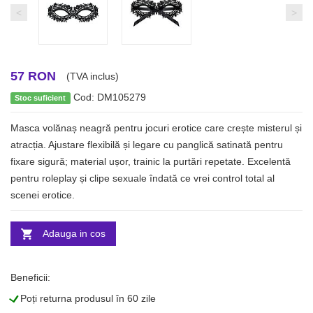
<
>
57 RON
(TVA inclus)
Cod: DM105279
Stoc suficient
Masca volănaș neagră pentru jocuri erotice care crește misterul și
atracția. Ajustare flexibilă și legare cu panglică satinată pentru
fixare sigură; material ușor, trainic la purtări repetate. Excelentă
pentru roleplay și clipe sexuale îndată ce vrei control total al
scenei erotice.
Adauga in cos
Beneficii:
L
Poți returna produsul în 60 zile