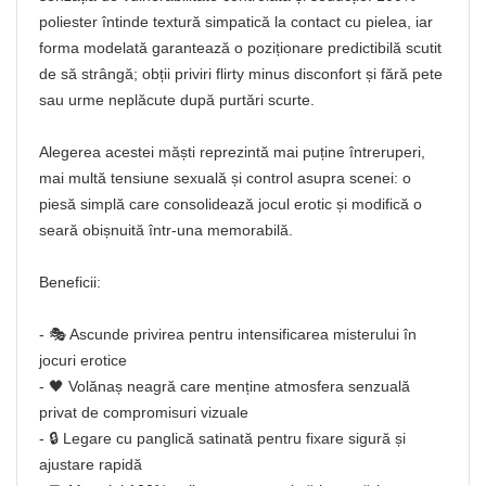
poliester întinde textură simpatică la contact cu pielea, iar
forma modelată garantează o poziționare predictibilă scutit
de să strângă; obții priviri flirty minus disconfort și fără pete
sau urme neplăcute după purtări scurte.
Alegerea acestei măști reprezintă mai puține întreruperi,
mai multă tensiune sexuală și control asupra scenei: o
piesă simplă care consolidează jocul erotic și modifică o
seară obișnuită într‑una memorabilă.
Beneficii:
- 🎭 Ascunde privirea pentru intensificarea misterului în
jocuri erotice
- 🖤 Volănaș neagră care menține atmosfera senzuală
privat de compromisuri vizuale
- 🔒 Legare cu panglică satinată pentru fixare sigură și
ajustare rapidă