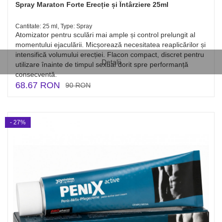
Spray Maraton Forte Erecție și Întârziere 25ml
Cantitate: 25 ml, Type: Spray
Atomizator pentru sculări mai ample și control prelungit al
momentului ejaculării. Micșorează necesitatea reaplicărilor și
intensifică volumului erecției. Flacon compact, discret pentru
Detalii
utilizare înainte de timpul sexual dorit spre performanță
consecventă.
68.67 RON
90 RON
- 27%