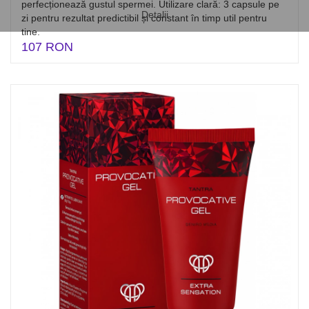
perfecționează gustul spermei. Utilizare clară: 3 capsule pe
Detalii
zi pentru rezultat predictibil și constant în timp util pentru
tine.
107 RON