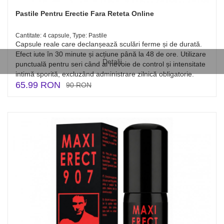
Pastile Pentru Erectie Fara Reteta Online
Cantitate: 4 capsule, Type: Pastile
Capsule reale care declanșează sculări ferme și de durată.
Efect iute în 30 minute și acțiune până la 48 de ore. Utilizare
Detalii
punctuală pentru seri când ai nevoie de control și intensitate
intimă sporită, excluzând administrare zilnică obligatorie.
65.99 RON
90 RON