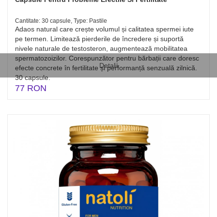
Cantitate: 30 capsule, Type: Pastile
Adaos natural care crește volumul și calitatea spermei iute
pe termen. Limitează pierderile de încredere și suportă
nivele naturale de testosteron, augmentează mobilitatea
spermatozoizilor. Corespunzător pentru bărbații care doresc
Detalii
efecte concrete în fertilitate și performanță senzuală zilnică.
30 capsule.
77 RON