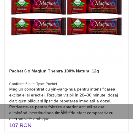
Pachet 6 x Magiun Themra 100% Natural 12g
Cantitate: 6 buc, Type: Pachet
Magiun concentrat cu yin-yang-hua pentru intensificarea
excitației și erecției. Rezultat vizibil în 20–30 minute, dozaj
clar; gust plăcut și lipsit de repetarea imediată a dozei.
Potrivește-se pentru folosire anterior acțiunii sexual,
Detalii
eliminând incertitudinea timpului de efect comparativ cu
alternativele ambigue.
107 RON