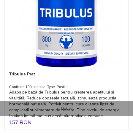
Tribulus Pret
Cantitate: 100 capsule, Type: Pastile
Adaos pe bază de Tribulus pentru creșterea apetitului și
vitalității. Reduce oboseala sexuală, stimulează producția
hormonală naturală. Potrivit pentru cure dilatate lipsit de
Detalii
complicații suplimentare de dozare. Ține nivelul de energie
în viață intimă mai sus decât alternativele comune.
157 RON