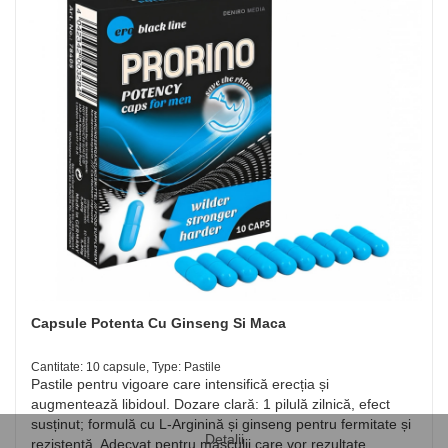
Capsule Potenta Cu Ginseng Si Maca
Cantitate: 10 capsule, Type: Pastile
Pastile pentru vigoare care intensifică erecția și
augmentează libidoul. Dozare clară: 1 pilulă zilnică, efect
susținut; formulă cu L-Arginină și ginseng pentru fermitate și
Detalii
rezistență. Adecvat pentru masculii care vor rezultate