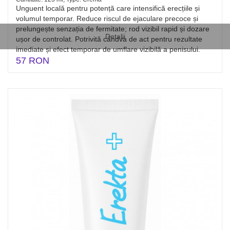
Unguent locală pentru potență care intensifică erecțiile și
volumul temporar. Reduce riscul de ejaculare precoce și
prelungește senzația de fermitate; rod vizibil rapid și dozare
Detalii
ușor de controlat. Potrivită cândva de act pentru rezultate
imediate și efect temporar de umflare vizibilă a penisului.
57 RON