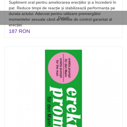
Supliment oral pentru ameliorarea erecțiilor și a încrederii în
pat. Reduce timpii de reacție și stabilizează performanța pe
durata actului. Adecvat pentru utilizare premergător
Detalii
momentelor sexuale când ai nevoie de control garantat al
erecției.
187 RON