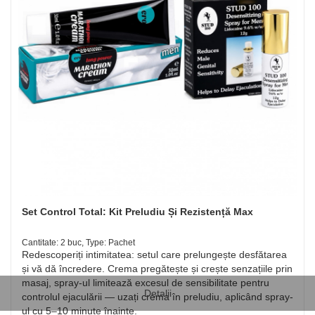
Set Control Total: Kit Preludiu Și Rezistență Max
Cantitate: 2 buc, Type: Pachet
Redescoperiți intimitatea: setul care prelungește desfătarea
și vă dă încredere. Crema pregătește și crește senzațiile prin
masaj, spray-ul limitează excesul de sensibilitate pentru
Detalii
controlul ejaculării — uzați crema în preludiu, aplicând spray-
ul cu 5–10 minute înainte.