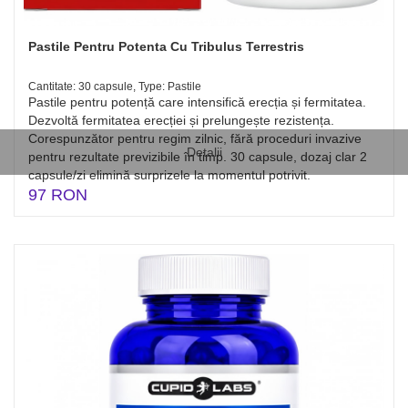
Pastile Pentru Potenta Cu Tribulus Terrestris
Cantitate: 30 capsule, Type: Pastile
Pastile pentru potență care intensifică erecția și fermitatea.
Dezvoltă fermitatea erecției și prelungește rezistența.
Corespunzător pentru regim zilnic, fără proceduri invazive
Detalii
pentru rezultate previzibile în timp. 30 capsule, dozaj clar 2
capsule/zi elimină surprizele la momentul potrivit.
97 RON