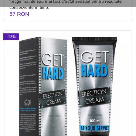
frecție înainte sau mai târziu actul senzual pentru rezultate
consecvente în timp.
67 RON
- 13%