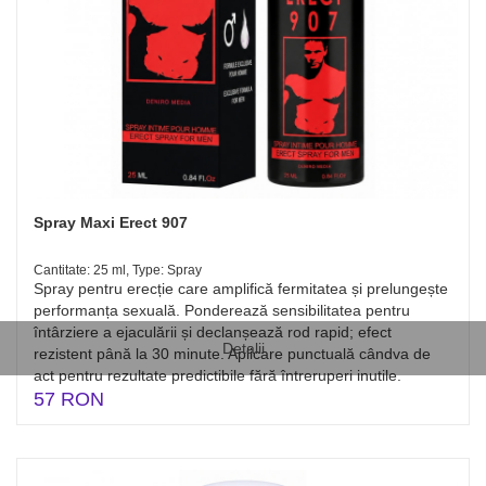
Spray Maxi Erect 907
Cantitate: 25 ml, Type: Spray
Spray pentru erecție care amplifică fermitatea și prelungește
performanța sexuală. Ponderează sensibilitatea pentru
întârziere a ejaculării și declanșează rod rapid; efect
Detalii
rezistent până la 30 minute. Aplicare punctuală cândva de
act pentru rezultate predictibile fără întreruperi inutile.
57 RON