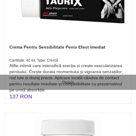
Crema Pentru Sensibilitate Penis Efect Imediat
Cantitate: 40 ml, Type: Cremă
Alifie intimă care intensifică erecția și crește vascularizarea
penisului. Crește durata momentului și vigoarea senzațiilor;
rod iute și dozaj precis. Aplicare locală cândva de contact
Detalii
pentru rezultate imediate și compatibilitate cu prezervativul
pe urmă absorbție.
137 RON