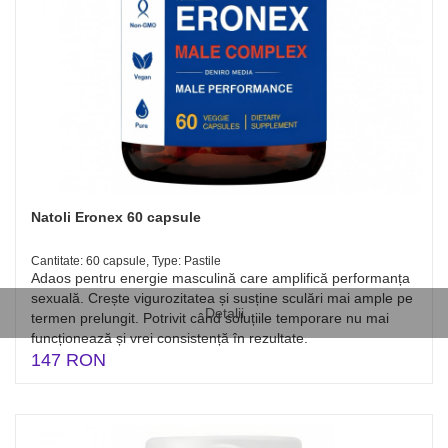
Natoli Eronex 60 capsule
Cantitate: 60 capsule, Type: Pastile
Adaos pentru energie masculină care amplifică performanța
sexuală. Crește vigurozitatea și susține sculări mai ample pe
Detalii
termen prelungit. Potrivit când soluțiile temporare nu mai
funcționează și vrei consistență în rezultate.
147 RON