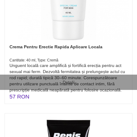
Crema Pentru Erectie Rapida Aplicare Locala
Cantitate: 40 ml, Type: Cremă
Unguent locală care amplifică și fortifică erecția pentru act
sexual mai ferm. Dezvoltă fermitatea și prelungește actul cu
rod rapid; durată tipică 30–60 minute. Corespunzătoare
Detalii
pentru utilizare punctuală înainte de contact intim, fără
prescripție medicală neapărată pentru folosire ocazională.
57 RON