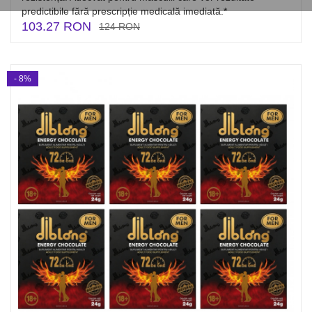
predictibile fără prescripție medicală imediată.*
103.27 RON
124 RON
- 8%