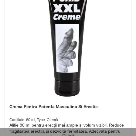
Crema Pentru Potenta Masculina Si Erectie
Cantitate: 80 ml, Type: Cremă
Alifie 80 ml pentru erecții mai ample și volum vizibil. Reduce
fragilitatea erectilă și dezvoltă fermitatea. Adecvată pentru
Detalii