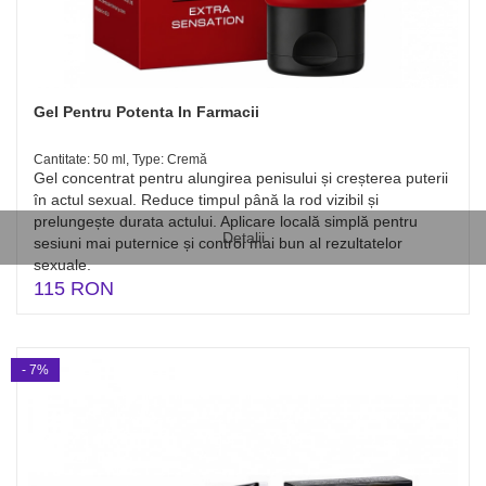
Gel Pentru Potenta In Farmacii
Cantitate: 50 ml, Type: Cremă
Gel concentrat pentru alungirea penisului și creșterea puterii
în actul sexual. Reduce timpul până la rod vizibil și
prelungește durata actului. Aplicare locală simplă pentru
Detalii
sesiuni mai puternice și control mai bun al rezultatelor
sexuale.
115 RON
- 7%