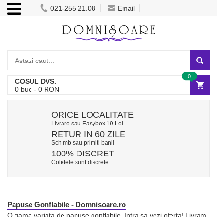
021-255.21.08
Email
0
COSUL DVS.
0
buc -
0
RON
ORICE LOCALITATE
Livrare sau Easybox 19 Lei
RETUR IN 60 ZILE
Schimb sau primiti banii
100% DISCRET
Coletele sunt discrete
Papuse Gonflabile - Domnisoare.ro
O gama variata de papuse gonflabile. Intra sa vezi oferta! Livram