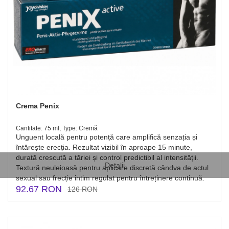
Crema Penix
Cantitate: 75 ml, Type: Cremă
Unguent locală pentru potență care amplifică senzația și
întărește erecția. Rezultat vizibil în aproape 15 minute,
durată crescută a tăriei și control predictibil al intensității.
Detalii
Textură neuleioasă pentru aplicare discretă cândva de actul
sexual sau frecție intim regulat pentru întreținere continuă.
92.67 RON
126 RON