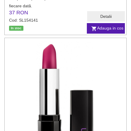
fiecare dată.
37 RON
Detalii
Cod: SL154141
Adauga in cos
In stoc