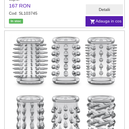
167 RON
Detalii
Cod: SL103745
Adauga in cos
In stoc