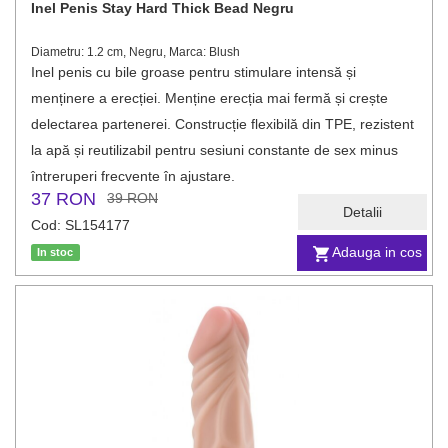
Inel Penis Stay Hard Thick Bead Negru
Diametru: 1.2 cm, Negru, Marca: Blush
Inel penis cu bile groase pentru stimulare intensă și
menținere a erecției. Menține erecția mai fermă și crește
delectarea partenerei. Construcție flexibilă din TPE, rezistent
la apă și reutilizabil pentru sesiuni constante de sex minus
întreruperi frecvente în ajustare.
37 RON
39 RON
Detalii
Cod: SL154177
Adauga in cos
In stoc