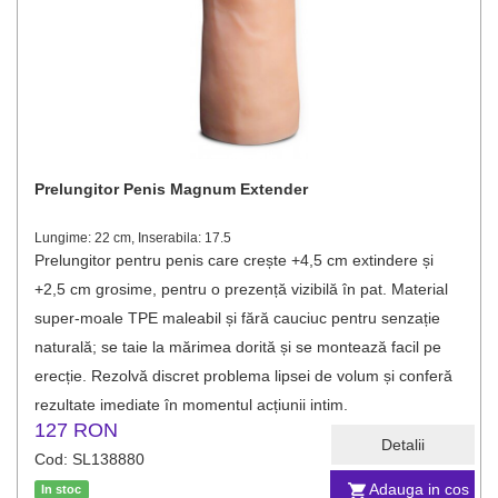
Prelungitor Penis Magnum Extender
Lungime: 22 cm, Inserabila: 17.5
Prelungitor pentru penis care crește +4,5 cm extindere și
+2,5 cm grosime, pentru o prezență vizibilă în pat. Material
super-moale TPE maleabil și fără cauciuc pentru senzație
naturală; se taie la mărimea dorită și se montează facil pe
erecție. Rezolvă discret problema lipsei de volum și conferă
rezultate imediate în momentul acțiunii intim.
127 RON
Detalii
Cod: SL138880
Adauga in cos
In stoc