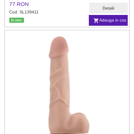
77 RON
Detalii
Cod: SL139411
Adauga in cos
In stoc