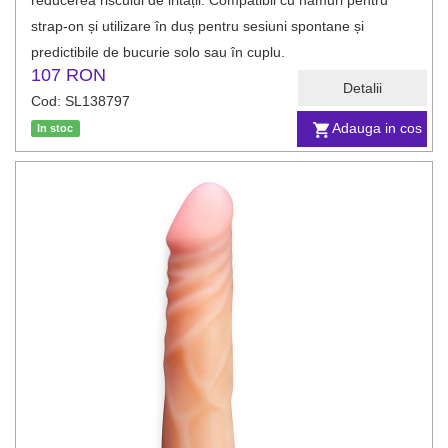
reducerea riscului de iritații. Compatibil cu hamuri pentru
strap-on și utilizare în duș pentru sesiuni spontane și
predictibile de bucurie solo sau în cuplu.
107 RON
Detalii
Cod: SL138797
Adauga in cos
In stoc