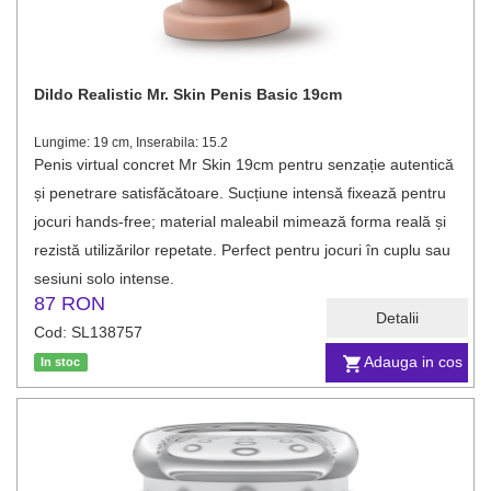
Dildo Realistic Mr. Skin Penis Basic 19cm
Lungime: 19 cm, Inserabila: 15.2
Penis virtual concret Mr Skin 19cm pentru senzație autentică
și penetrare satisfăcătoare. Sucțiune intensă fixează pentru
jocuri hands‑free; material maleabil mimează forma reală și
rezistă utilizărilor repetate. Perfect pentru jocuri în cuplu sau
sesiuni solo intense.
87 RON
Detalii
Cod: SL138757
Adauga in cos
In stoc