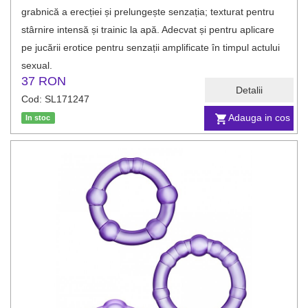
grabnică a erecției și prelungește senzația; texturat pentru
stârnire intensă și trainic la apă. Adecvat și pentru aplicare
pe jucării erotice pentru senzații amplificate în timpul actului
sexual.
37 RON
Detalii
Cod: SL171247
Adauga in cos
In stoc