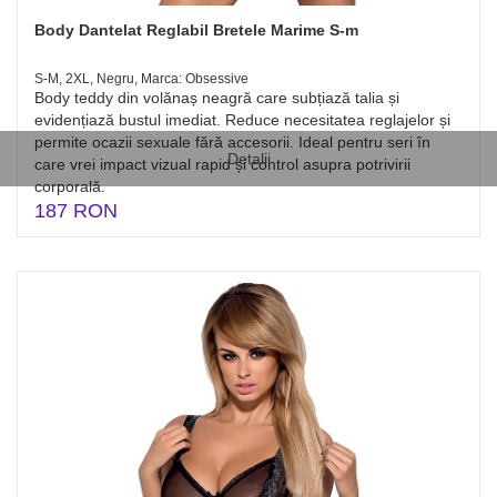
Body Dantelat Reglabil Bretele Marime S-m
S-M, 2XL, Negru, Marca: Obsessive
Body teddy din volănaș neagră care subțiază talia și
evidențiază bustul imediat. Reduce necesitatea reglajelor și
permite ocazii sexuale fără accesorii. Ideal pentru seri în
Detalii
care vrei impact vizual rapid și control asupra potrivirii
corporală.
187 RON