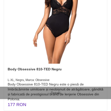
Body Obsessive 810-TED Negru
L-XL, Negru, Marca: Obsessive
Body Obsessive 810-TED Negru este o piesă de
îmbrăcăminte uimitoare și neobișnuit de atrăgătoare, gândită
Detalii
și fabricată de prestigiosul brand de lenjerie Obsessive din
Polonia.
177 RON