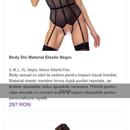
Body Din Material Elastic Negru
S, M, L, XL, Negru, Marca: Abierta Fina
Body sexual cu sâni la vedere pentru impact vizual imediat.
Material elastic menține forma după purtări repetate, iar
bretele ajustabile reduc ajustările necesare. Potrivit pentru
Detalii
clipe sexuale cu urmare teatral și opțiuni detașabile pentru
personalizare rapidă.
297 RON