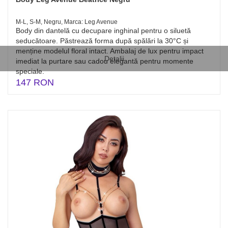
M-L, S-M, Negru, Marca: Leg Avenue
Body din dantelă cu decupare inghinal pentru o siluetă
seducătoare. Păstrează forma după spălări la 30°C și
menține modelul floral intact. Ambalaj de lux pentru impact
Detalii
imediat la purtare sau cadou elegantă pentru momente
speciale.
147 RON