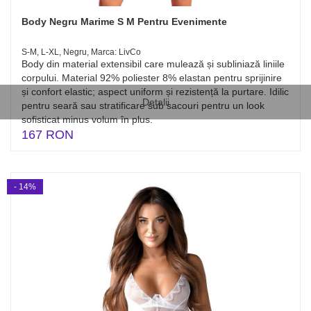
Body Negru Marime S M Pentru Evenimente
S-M, L-XL, Negru, Marca: LivCo
Body din material extensibil care mulează și subliniază liniile
corpului. Material 92% poliester 8% elastan pentru sprijinire
și confort elastic; aspect uniform și rezistență la purtare. Idilic
Detalii
pentru seară sau stratificare sub sacouri pentru un look
sofisticat minus volum în plus.
167 RON
- 14%