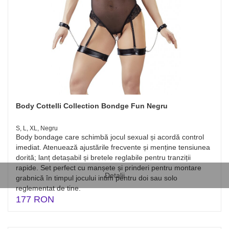
Body Cottelli Collection Bondge Fun Negru
S, L, XL, Negru
Body bondage care schimbă jocul sexual și acordă control
imediat. Atenuează ajustările frecvente și menține tensiunea
dorită; lanț detașabil și bretele reglabile pentru tranziții
rapide. Set perfect cu manșete și prinderi pentru montare
Detalii
grabnică în timpul jocului intim pentru doi sau solo
reglementat de tine.
177 RON