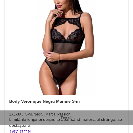
Body Veronique Negru Marime S-m
2XL-3XL, S-M, Negru, Marca: Passion
Detalii
Limitările lenjeriei obișnuite apar când materialul strânge, se
desfășoară.
167 RON