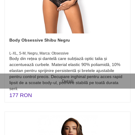
Body Obsessive Shibu Negru
L-XL, S-M, Negru, Marca: Obsessive
Body din rețea și dantelă care subțiază optic talia și
accentuează curbele. Material elastic 90% poliamidă, 10%
elastan pentru sprijinire persistentă și bretele ajustabile
pentru control precis. Decupare inghinal pentru acces rapid
Detalii
lipsit de a scoate body-ul, potrivire stabilă pe toată durata
serii.
177 RON