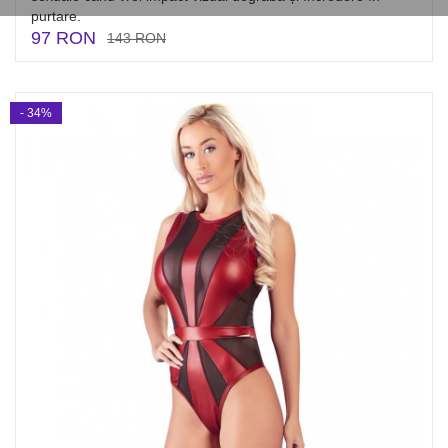
purtare.
97 RON
143 RON
- 34%