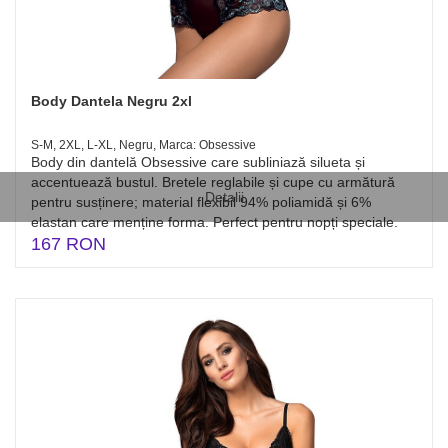
Body Dantela Negru 2xl
S-M, 2XL, L-XL, Negru, Marca: Obsessive
Body din dantelă Obsessive care subliniază silueta și
accentuează bustul. Bretele reglabile și cupe cu armătură
Detalii
pentru susținere; material flexibil 94% poliamidă și 6%
elastan care menține forma. Perfect pentru nopți speciale.
167 RON