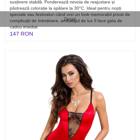
susținere stabilă. Ponderează nevoia de reajustare și
păstrează colorație la spălare la 30°C. Ideal pentru nopți
speciale sau festivaluri când vrei un look memorabil privat de
Detalii
complicații de întreținere, ambalajul de lux îl face gata de
cadou imediat.
147 RON