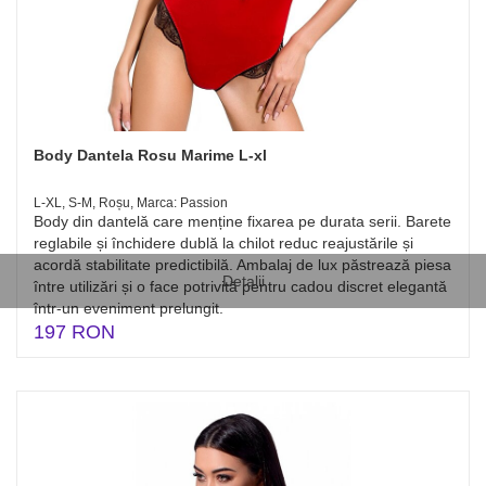
Body Dantela Rosu Marime L-xl
L-XL, S-M, Roșu, Marca: Passion
Body din dantelă care menține fixarea pe durata serii. Barete
reglabile și închidere dublă la chilot reduc reajustările și
acordă stabilitate predictibilă. Ambalaj de lux păstrează piesa
Detalii
între utilizări și o face potrivită pentru cadou discret elegantă
într-un eveniment prelungit.
197 RON