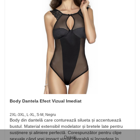
Body Dantela Efect Vizual Imediat
2XL-3XL, L-XL, S-M, Negru
Body din dantelă care conturează silueta și accentuează
bustul. Material extensibil modelator și bretele late pentru
susținere și aliniere perfectă. Corespunzător pentru clipe
Detalii
sexuale când vrei impact vizual degrabă și încredere în