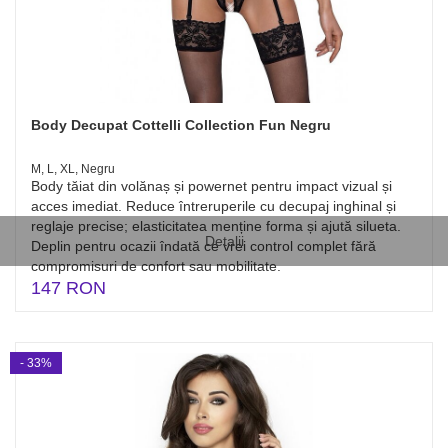
Body Decupat Cottelli Collection Fun Negru
M, L, XL, Negru
Body tăiat din volănaș și powernet pentru impact vizual și
acces imediat. Reduce întreruperile cu decupaj inghinal și
reglaje precise; elasticitatea menține forma și ajută silueta.
Detalii
Deplin pentru ocazii îndată ce vrei control complet fără
compromisuri de confort sau mobilitate.
147 RON
- 33%