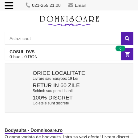
021-255.21.08
Email
0
COSUL DVS.
0
buc -
0
RON
ORICE LOCALITATE
Livrare sau Easybox 19 Lei
RETUR IN 60 ZILE
Schimb sau primiti banii
100% DISCRET
Coletele sunt discrete
Bodysuits - Domnisoare.ro
O gama variata de bodysuits. Intra sa vezi oferta! Livram discret