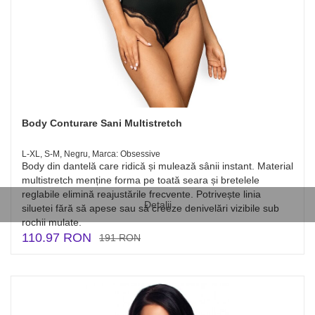
Body Conturare Sani Multistretch
L-XL, S-M, Negru, Marca: Obsessive
Body din dantelă care ridică și mulează sânii instant. Material
multistretch menține forma pe toată seara și bretelele
reglabile elimină reajustările frecvente. Potrivește linia
Detalii
siluetei fără să apese sau să creeze denivelări vizibile sub
rochii mulate.
110.97 RON
191 RON