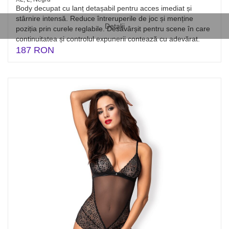
Body decupat cu lanț detașabil pentru acces imediat și
stârnire intensă. Reduce întreruperile de joc și menține
Detalii
poziția prin curele reglabile. Desăvârșit pentru scene în care
continuitatea și controlul expunerii contează cu adevărat.
187 RON