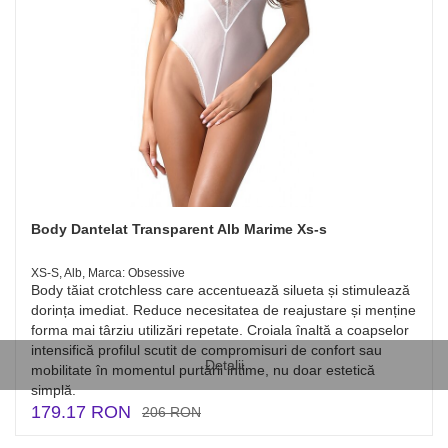
Body Dantelat Transparent Alb Marime Xs-s
XS-S, Alb, Marca: Obsessive
Body tăiat crotchless care accentuează silueta și stimulează
dorința imediat. Reduce necesitatea de reajustare și menține
forma mai târziu utilizări repetate. Croiala înaltă a coapselor
intensifică profilul scutit de compromisuri de confort sau
Detalii
mobilitate în momentul purtării intime, nu doar estetică
simplă.
179.17 RON
206 RON