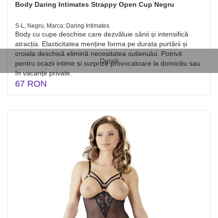
Body Daring Intimates Strappy Open Cup Negru
S-L, Negru, Marca: Daring Intimates
Body cu cupe deschise care dezvăluie sânii și intensifică
atracția. Elasticitatea menține forma pe durata purtării și
croiala deschisă elimină necesitatea sutienului. Potrivit
Detalii
pentru ocazii intime și surprize provocatoare la domiciliu sau
în vacanțe private.
67 RON