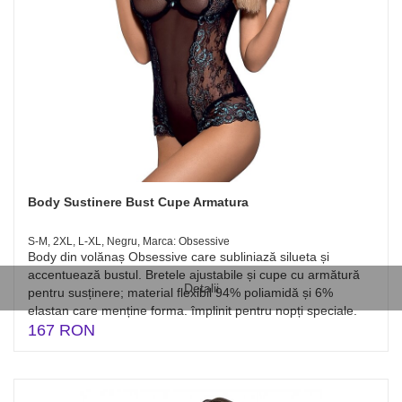
Body Sustinere Bust Cupe Armatura
S-M, 2XL, L-XL, Negru, Marca: Obsessive
Body din volănaș Obsessive care subliniază silueta și
accentuează bustul. Bretele ajustabile și cupe cu armătură
Detalii
pentru susținere; material flexibil 94% poliamidă și 6%
elastan care menține forma. împlinit pentru nopți speciale.
167 RON