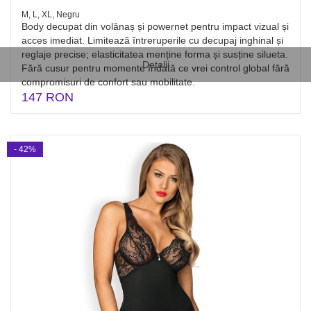
M, L, XL, Negru
Body decupat din volănaș și powernet pentru impact vizual și
acces imediat. Limitează întreruperile cu decupaj inghinal și
reglaje precise; elasticitatea menține forma și susține silueta.
Detalii
Fără cusur pentru momente îndată ce vrei control global fără
compromisuri de confort sau mobilitate.
147 RON
- 42%