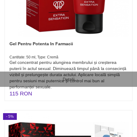
Gel Pentru Potenta In Farmacii
Cantitate: 50 ml, Type: Cremă
Gel concentrat pentru alungirea membrului și creșterea
puterii în actul sexual. Diminuează timpul până la consecință
vizibil și prelungește durata actului. Aplicare locală simplă
Detalii
pentru sesiuni mai puternice și control mai bun al
performanței sexuale.
115 RON
- 5%