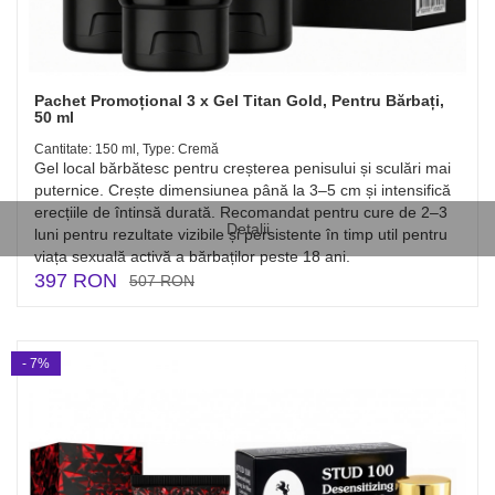
Pachet Promoțional 3 x Gel Titan Gold, Pentru Bărbați,
50 ml
Cantitate: 150 ml, Type: Cremă
Gel local bărbătesc pentru creșterea penisului și sculări mai
puternice. Crește dimensiunea până la 3–5 cm și intensifică
erecțiile de întinsă durată. Recomandat pentru cure de 2–3
Detalii
luni pentru rezultate vizibile și persistente în timp util pentru
viața sexuală activă a bărbaților peste 18 ani.
397 RON
507 RON
- 7%