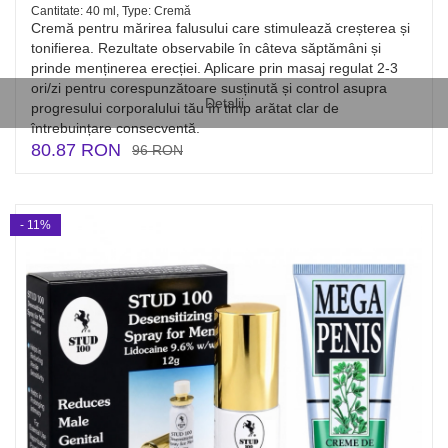
Cantitate: 40 ml, Type: Cremă
Cremă pentru mărirea falusului care stimulează creșterea și
tonifierea. Rezultate observabile în câteva săptămâni și
prinde menținerea erecției. Aplicare prin masaj regulat 2-3
ori/zi pentru corespunzătoare susținută și control asupra
Detalii
progresului corporalului tău în timp arătat clar de
întrebuințare consecventă.
80.87 RON
96 RON
- 11%