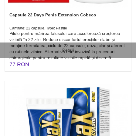
Capsule 22 Days Penis Extension Cobeco
Cantitate: 22 capsule, Type: Pastile
Pilule pentru mărirea falusului care accelerează creșterea
vizibilă în 22 zile. Reduce disconfortul erecțiilor slabe și
menține fermitatea; ciclu de 22 capsule, dozaj clar și aferent
Detalii
cu rutinele zilnice. Alternativă non-invazivă la proceduri
chirurgicale pentru rezultate vizibile rapidă și discretă.
77 RON