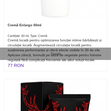
Cremă Enlargo 60ml
Cantitate: 60 ml, Type: Cremă
Cremă locală pentru optimizarea funcției intime bărbătești și
circulație locală. Augmentează circulația locală pentru
susținerea performanței și oferă efecte vizibile în 30 de zile.
Detalii
Aplicare zilnică, formulă pe bază de vegetale pentru folosire
regulată fără complicații frecvente ale altor soluții locale.
77 RON