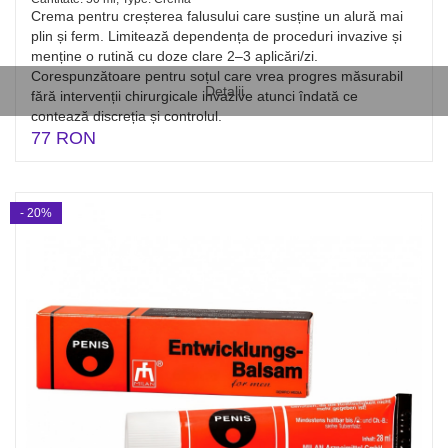
Crema pentru creșterea falusului care susține un alură mai
plin și ferm. Limitează dependența de proceduri invazive și
menține o rutină cu doze clare 2–3 aplicări/zi.
Corespunzătoare pentru soțul care vrea progres măsurabil
Detalii
fără intervenții chirurgicale invazive atunci îndată ce
contează discreția și controlul.
77 RON
- 20%