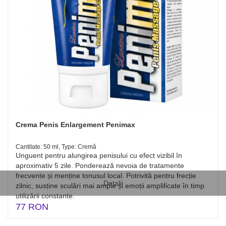
Crema Penis Enlargement Penimax
Cantitate: 50 ml, Type: Cremă
Unguent pentru alungirea penisului cu efect vizibil în
aproximativ 5 zile. Ponderează nevoia de tratamente
frecvente și menține tonusul local. Potrivită pentru frecție
Detalii
zilnic, susține sculări mai ample și emoții amplificate în timp
utilizării constante.
77 RON