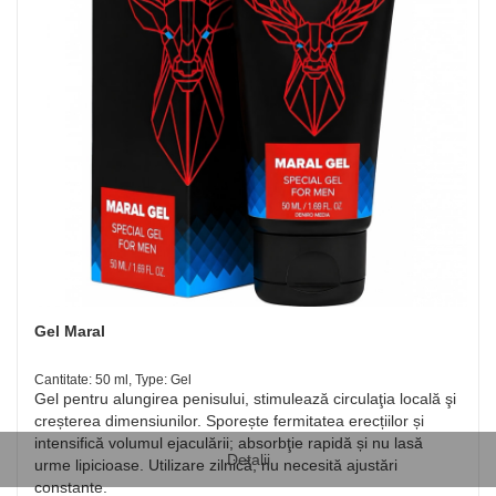
Gel Maral
Cantitate: 50 ml, Type: Gel
Gel pentru alungirea penisului, stimulează circulaţia locală şi
creșterea dimensiunilor. Sporește fermitatea erecțiilor și
intensifică volumul ejaculării; absorbţie rapidă și nu lasă
Detalii
urme lipicioase. Utilizare zilnică, nu necesită ajustări
constante.