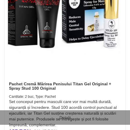
Pachet Cremă Mărirea Penisului Titan Gel Original +
Spray Stud 100 Original
Cantitate: 2 buc, Type: Pachet
Set conceput pentru masculii care vor mai multă durată,
siguranță și încredere. Stud 100 acordă control punctual al
ejaculării, iar Titan Gel susține creșterea naturală și sculări
Detalii
mai puternice. Produsele se întregește și pot fi folosite
împreună, complementar.