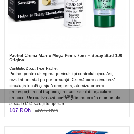
Pachet Cremă Mărire Mega Penis 75ml + Spray Stud 100
Original
Cantitate: 2 buc, Type: Pachet
Pachet pentru alungirea penisului și controlul ejaculării,
rezultat orientat pe performanță. Cremă care stimulează
circulația locală și ajută creșterea, atomizator care
prelungește actul trupesc și reduce riscul de ejaculare
Detalii
precoce. Unirea livrează control și încredere în momentele
sexuale fără soluții temporare.
107 RON
119.47 RON