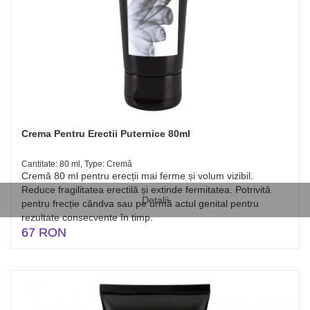
Crema Pentru Erectii Puternice 80ml
Cantitate: 80 ml, Type: Cremă
Cremă 80 ml pentru erecții mai ferme și volum vizibil.
Reduce fragilitatea erectilă și extinde fermitatea. Potrivită
Detalii
pentru frecție cândva sau pe urmă actul genital pentru
rezultate consecvente în timp.
67 RON