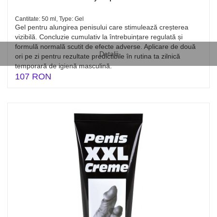
Cantitate: 50 ml, Type: Gel
Gel pentru alungirea penisului care stimulează creșterea
vizibilă. Concluzie cumulativ la întrebuințare regulată și
formulă normală scutit de efecte adverse. Aplicare de două
Detalii
ori pe zi pentru rezultate predictibile în rutina ta zilnică
temporară de igienă masculină.
107 RON