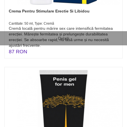
Crema Pentru Stimulare Erectie Si Libidou
Cantitate: 50 ml, Type: Cremă
Cremă locală pentru mărire sex care intensifică fermitatea
erecției. Mărește fermitatea și prelungește durabilitatea
Detalii
erecției. Se absoarbe rapid, nu lasă urme și nu necesită
ajustări frecvente.
87 RON