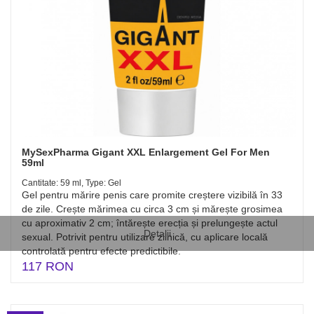
MySexPharma Gigant XXL Enlargement Gel For Men
59ml
Cantitate: 59 ml, Type: Gel
Gel pentru mărire penis care promite creștere vizibilă în 33
de zile. Crește mărimea cu circa 3 cm și mărește grosimea
cu aproximativ 2 cm; întărește erecția și prelungește actul
Detalii
sexual. Potrivit pentru utilizare zilnică, cu aplicare locală
controlată pentru efecte predictibile.
117 RON