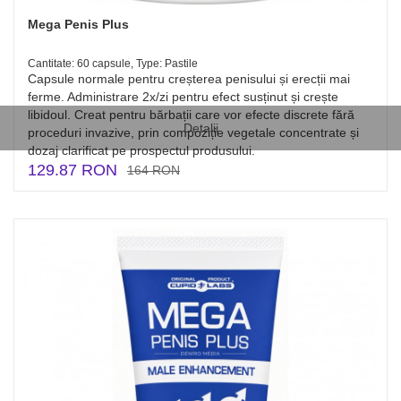
Mega Penis Plus
Cantitate: 60 capsule, Type: Pastile
Capsule normale pentru creșterea penisului și erecții mai
ferme. Administrare 2x/zi pentru efect susținut și crește
libidoul. Creat pentru bărbații care vor efecte discrete fără
Detalii
proceduri invazive, prin compoziție vegetale concentrate și
dozaj clarificat pe prospectul produsului.
129.87 RON
164 RON