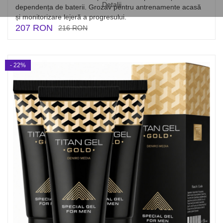
Detalii
dependența de baterii. Grozav pentru antrenamente acasă
și monitorizare lejeră a progresului.
207 RON
216 RON
- 22%