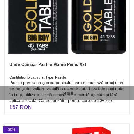
Unde Cumpar Pastile Marire Penis Xxl
Cantitate: 45 capsule, Type: Pastile
Pastile pentru creșterea penisului care stimulează erecții mai
ferme și dezvoltare vizibilă a diametrului. Rezultate susținute
Detalii
în timp, utilizare zilnică simplă; nu necesită ajustări și fără
aplicare locală. Corespunzător pentru cure de 30+ zile.
167 RON
- 30%