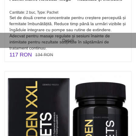
Cantitate: 2 buc, Type: Pachet
Set de două creme concentrate pentru creștere percepută și
fermitate îmbunătățită. Reduce timp până la urmări vizibile și
îngăduie integrare cu pompe sau rutine de extindere.
Adecvat pentru masaje regulate și sesiuni înainte de
Detalii
intimitate pentru rezultate susținute în săptămâni de
tratament continuu.
117 RON
134 RON