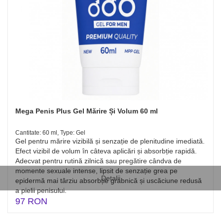
Mega Penis Plus Gel Mărire Și Volum 60 ml
Cantitate: 60 ml, Type: Gel
Gel pentru mărire vizibilă și senzație de plenitudine imediată.
Efect vizibil de volum în câteva aplicări și absorbție rapidă.
Adecvat pentru rutină zilnică sau pregătire cândva de
momente sexuale intense, lipsit de senzație grea pe
Detalii
epidermă mai târziu absorbție grabnică și uscăciune redusă
a pielii penisului.
97 RON