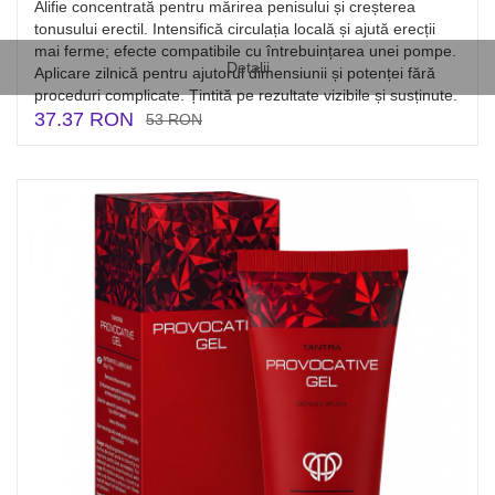
Alifie concentrată pentru mărirea penisului și creșterea
tonusului erectil. Intensifică circulația locală și ajută erecții
mai ferme; efecte compatibile cu întrebuințarea unei pompe.
Detalii
Aplicare zilnică pentru ajutorul dimensiunii și potenței fără
proceduri complicate. Țintită pe rezultate vizibile și susținute.
37.37 RON
53 RON