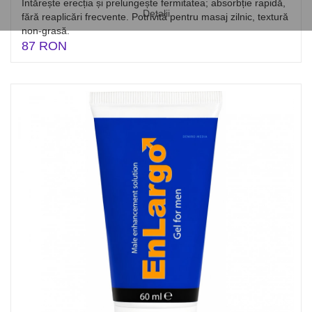
Întărește erecția și prelungește fermitatea; absorbție rapidă,
Detalii
fără reaplicări frecvente. Potrivită pentru masaj zilnic, textură
non-grasă.
87 RON