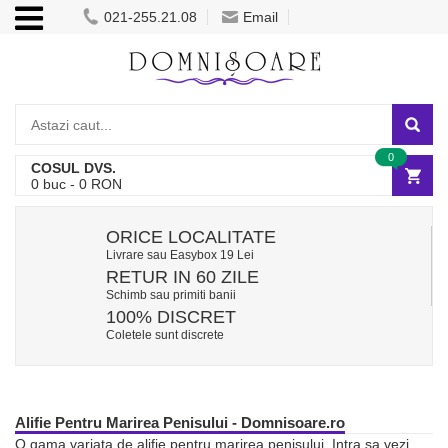
021-255.21.08
Email
0
COSUL DVS.
0
buc -
0
RON
ORICE LOCALITATE
Livrare sau Easybox 19 Lei
RETUR IN 60 ZILE
Schimb sau primiti banii
100% DISCRET
Coletele sunt discrete
Alifie Pentru Marirea Penisului - Domnisoare.ro
O gama variata de alifie pentru marirea penisului. Intra sa vezi