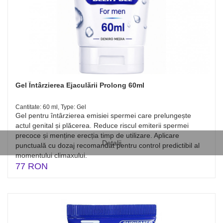
Gel Întârzierea Ejaculării Prolong 60ml
Cantitate: 60 ml, Type: Gel
Gel pentru întârzierea emisiei spermei care prelungește
actul genital și plăcerea. Reduce riscul emiterii spermei
precoce și menține erecția timp de utilizare. Aplicare
Detalii
punctuală cu dozaj recomandat pentru control predictibil al
momentului climaxului.
77 RON