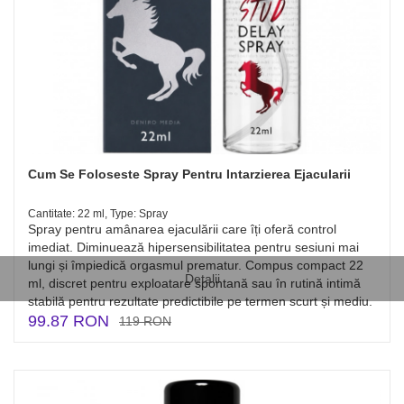
Cum Se Foloseste Spray Pentru Intarzierea Ejacularii
Cantitate: 22 ml, Type: Spray
Spray pentru amânarea ejaculării care îți oferă control
imediat. Diminuează hipersensibilitatea pentru sesiuni mai
lungi și împiedică orgasmul prematur. Compus compact 22
Detalii
ml, discret pentru exploatare spontană sau în rutină intimă
stabilă pentru rezultate predictibile pe termen scurt și mediu.
99.87 RON
119 RON