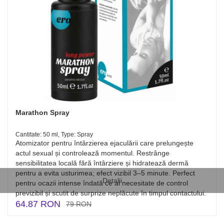
Marathon Spray
Cantitate: 50 ml, Type: Spray
Atomizator pentru întârzierea ejaculării care prelungește
actul sexual și controlează momentul. Restrânge
sensibilitatea locală fără întârziere și hidratează dermă
pentru a evita usturimea; efect vizibil 3–5 minute. Perfect
Detalii
pentru ocazii intense îndată ce ai necesitate de control
previzibil și scutit de surprize neplăcute în timpul contactului.
64.87 RON
79 RON