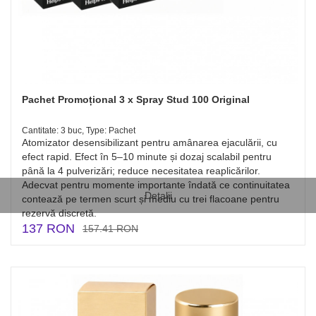
Pachet Promoțional 3 x Spray Stud 100 Original
Cantitate: 3 buc, Type: Pachet
Atomizator desensibilizant pentru amânarea ejaculării, cu
efect rapid. Efect în 5–10 minute și dozaj scalabil pentru
până la 4 pulverizări; reduce necesitatea reaplicărilor.
Adecvat pentru momente importante îndată ce continuitatea
Detalii
contează pe termen scurt și mediu cu trei flacoane pentru
rezervă discretă.
137 RON
157.41 RON