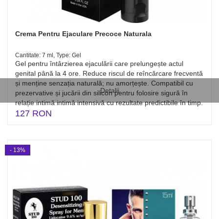
Crema Pentru Ejaculare Precoce Naturala
Cantitate: 7 ml, Type: Gel
Gel pentru întârzierea ejaculării care prelungește actul
genital până la 4 ore. Reduce riscul de reîncărcare frecventă
și menține senzația naturală; nu amorțește. Compatibil cu
Detalii
prezervative și jucării din silicon pentru folosire sigură în
relație intimă intimă intensivă cu rezultate predictibile în timp.
127 RON
- 13%