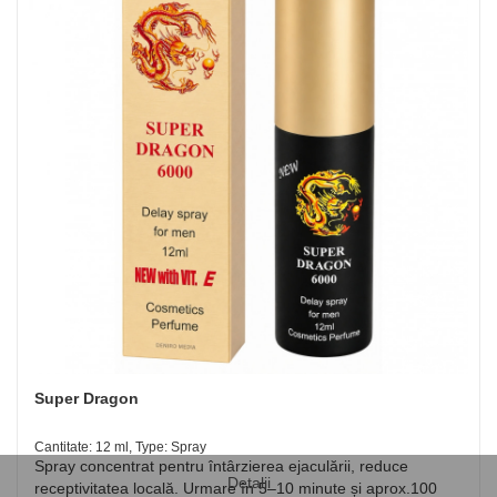
Super Dragon
Cantitate: 12 ml, Type: Spray
Spray concentrat pentru întârzierea ejaculării, reduce
Detalii
receptivitatea locală. Urmare în 5–10 minute și aprox.100