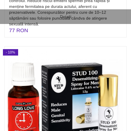
controlul. Reduce riscul emiterii spermei prea rapidă și
menține fermitatea pe durata actului, aferent cu
prezervativele. Corespunzător pentru cure de 10–12
Detalii
săptămâni sau folosire punctuală cândva de atingere
sexuală intensă.
77 RON
- 10%