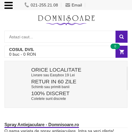
021-255.21.08
Email
0
COSUL DVS.
0
buc -
0
RON
ORICE LOCALITATE
Livrare sau Easybox 19 Lei
RETUR IN 60 ZILE
Schimb sau primiti banii
100% DISCRET
Coletele sunt discrete
Spray Antiejaculare - Domnisoare.ro
O gama variata de spray antiejaculare. Intra sa vezi oferta!