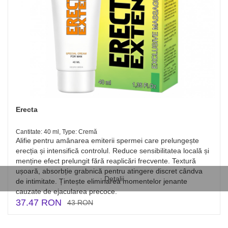
Erecta
Cantitate: 40 ml, Type: Cremă
Alifie pentru amânarea emiterii spermei care prelungește
erecția și intensifică controlul. Reduce sensibilitatea locală și
menține efect prelungit fără reaplicări frecvente. Textură
ușoară, absorbție grabnică pentru atingere discret cândva
Detalii
de intimitate. Țintește eliminarea momentelor jenante
cauzate de ejacularea precoce.
37.47 RON
43 RON