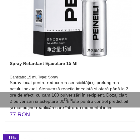
Spray Retardant Ejaculare 15 Ml
Cantitate: 15 ml, Type: Spray
Spray local pentru reducerea sensibilității și prelungirea
actului sexual. Atenuează reacția imediată și oferă până la 3
ore de efect, cu cam 100 pulverizări în recipient. Dozaj clar:
Detalii
2 pulverizări și așteptare 30 minute pentru control predictibil
și mai puține reaplicări care întrerup momentul intim.
77 RON
- 11%