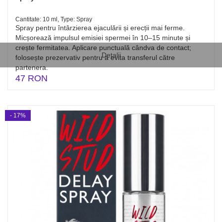
Cantitate: 10 ml, Type: Spray
Spray pentru întârzierea ejaculării și erecții mai ferme.
Micșorează impulsul emisiei spermei în 10–15 minute și
crește fermitatea. Aplicare punctuală cândva de contact;
Detalii
folosește prezervativ pentru a evita transferul către
partenera.
47 RON
- 17%