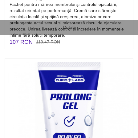
Pachet pentru mărirea membrului și controlul ejaculării,
rezultat orientat pe performanță. Cremă care stârnește
circulația locală și sprijină creșterea, atomizator care
prelungește actul sexual și micșorează riscul de ejaculare
Detalii
precoce. Unirea livrează control și încredere în momentele
intime fără soluții temporare.
107 RON
119.47 RON