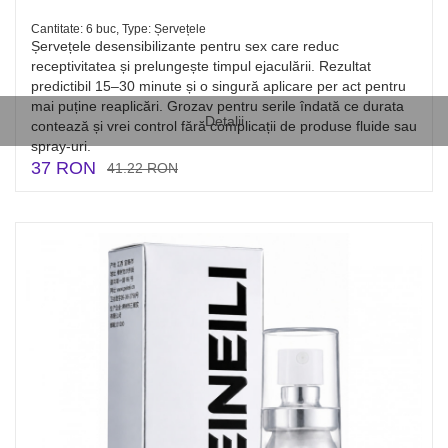
Cantitate: 6 buc, Type: Șervețele
Șervețele desensibilizante pentru sex care reduc
receptivitatea și prelungește timpul ejaculării. Rezultat
predictibil 15–30 minute și o singură aplicare per act pentru
mai puține reaplicări. Grozav pentru serile îndată ce durata
Detalii
contează și vrei control fără complicații de produse fluide sau
spray-uri.
37 RON
41.22 RON