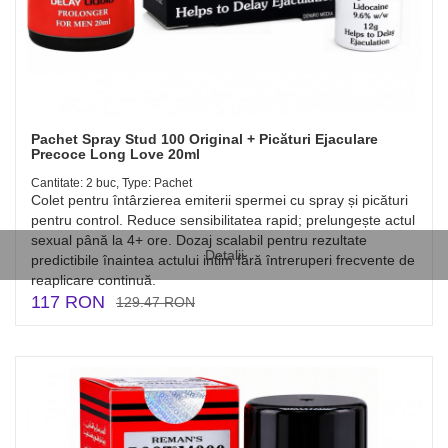
Pachet Spray Stud 100 Original + Picături Ejaculare
Precoce Long Love 20ml
Cantitate: 2 buc, Type: Pachet
Colet pentru întârzierea emiterii spermei cu spray și picături
pentru control. Reduce sensibilitatea rapid; prelungește actul
sexual până la 4+ ore. Dozaj scalabil pentru rezultate
Detalii
predictibile înaintea actului intim fără întreruperi frecvente de
reaplicare continuă.
117 RON
129.47 RON