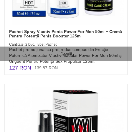
Pachet Spray V-activ Penis Power For Men 50ml + Cremă
Pentru Potență Penis Booster 125ml
Cantitate: 2 buc, Type: Pachet
Pachet promoțional cu preț redus compus din Erecție
Detalii
Puternică Atomizator V-activ Mădular Power For Men 50ml și
Unguent Pentru Potență Sex Propulsor 125ml.
127 RON
139.87 RON