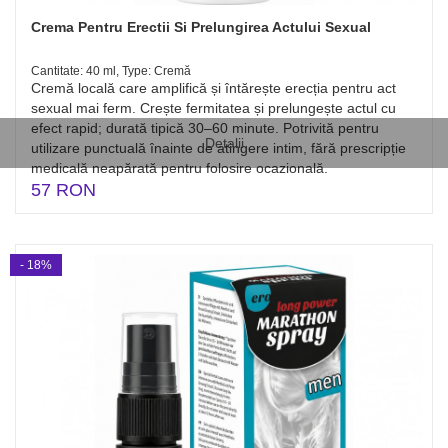
Crema Pentru Erectii Si Prelungirea Actului Sexual
Cantitate: 40 ml, Type: Cremă
Cremă locală care amplifică și întărește erecția pentru act
sexual mai ferm. Crește fermitatea și prelungește actul cu
efect rapid; durată tipică 30–60 minute. Potrivită pentru
Detalii
utilizare punctuală înainte de atingere intim, fără prescripție
medicală neapărată pentru folosire ocazională.
57 RON
- 18%