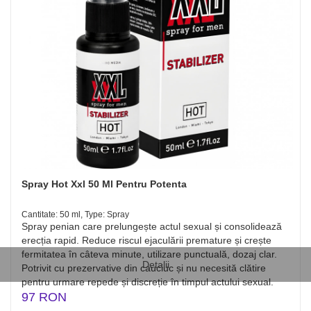
Spray Hot Xxl 50 Ml Pentru Potenta
Cantitate: 50 ml, Type: Spray
Spray penian care prelungește actul sexual și consolidează
erecția rapid. Reduce riscul ejaculării premature și crește
fermitatea în câteva minute, utilizare punctuală, dozaj clar.
Detalii
Potrivit cu prezervative din cauciuc și nu necesită clătire
pentru urmare repede și discreție în timpul actului sexual.
97 RON