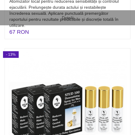
Atomizator local pentru reducerea sensibilității și controlul
ejaculării. Prelungește durata actului și restabilește
încrederea sexuală. Aplicare punctuală premergător
Detalii
raportului pentru rezultate predictibile și discreție totală în
utilizare.
67 RON
- 13%