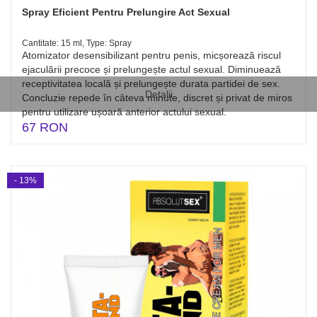
Spray Eficient Pentru Prelungire Act Sexual
Cantitate: 15 ml, Type: Spray
Atomizator desensibilizant pentru penis, micșorează riscul
ejaculării precoce și prelungește actul sexual. Diminuează
receptivitatea locală și prelungește durata partidei de sex.
Detalii
Concluzie repede în câteva minute, discret și privat de miros
pentru utilizare ușoară anterior actului sexual.
67 RON
- 13%