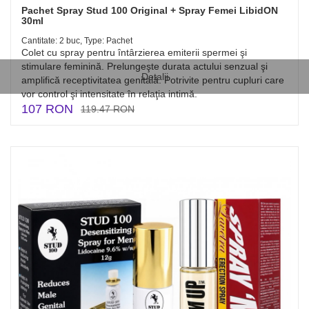
Pachet Spray Stud 100 Original + Spray Femei LibidON
30ml
Cantitate: 2 buc, Type: Pachet
Colet cu spray pentru întârzierea emiterii spermei şi
stimulare feminină. Prelungeşte durata actului senzual şi
Detalii
amplifică receptivitatea genitală. Potrivite pentru cupluri care
vor control şi intensitate în relaţia intimă.
107 RON
119.47 RON