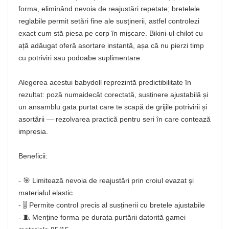
forma, eliminând nevoia de reajustări repetate; bretelele
reglabile permit setări fine ale susținerii, astfel controlezi
exact cum stă piesa pe corp în mișcare. Bikini-ul chilot cu
ață adăugat oferă asortare instantă, așa că nu pierzi timp
cu potriviri sau podoabe suplimentare.
Alegerea acestui babydoll reprezintă predictibilitate în
rezultat: poză numaidecât corectată, susținere ajustabilă și
un ansamblu gata purtat care te scapă de grijile potrivirii și
asortării — rezolvarea practică pentru seri în care contează
impresia.
Beneficii:
- 🎯 Limitează nevoia de reajustări prin croiul evazat și
materialul elastic
- 🎚️ Permite control precis al susținerii cu bretele ajustabile
- 🧵 Menține forma pe durata purtării datorită gamei