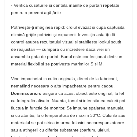
- Verifică cusăturile și dantela înainte de purtări repetate
pentru a preveni agățările.
Potrivește-ți imaginea rapid: croiul evazat și cupa căptușită
elimină grijile potrivirii și expunerii. Investiția asta îți dă
control asupra rezultatului vizual și stabilește lookul scutit
de reajustări — cumpără cu încredere dacă vrei un
ansamblu gata de purtat. Bunul este confecționat dintr-un
material flexibil si se potriveste marimilor S si M.
Vine impachetat in cutia originala, direct de la fabricant,
nemafiind necesara o alta impachetare pentru cadou.
Domnisoare.ro
asigura ca acest obiect este original, la fel
ca fotografia afisata. Nuanta, tonul si intensitatea culorii pot
fluctua in functie de monitor. Se impune spalarea manuala
si cu atentie, la o temperatura de maxim 30°C. Culorile sau
materialul se pot strica in urma folosirii necorespunzatoare
sau a atingerii cu diferite substante (parfum, uleiuri,