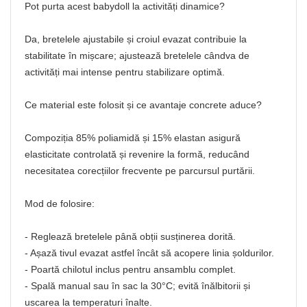
Pot purta acest babydoll la activități dinamice?
Da, bretelele ajustabile și croiul evazat contribuie la
stabilitate în mișcare; ajustează bretelele cândva de
activități mai intense pentru stabilizare optimă.
Ce material este folosit și ce avantaje concrete aduce?
Compoziția 85% poliamidă și 15% elastan asigură
elasticitate controlată și revenire la formă, reducând
necesitatea corecțiilor frecvente pe parcursul purtării.
Mod de folosire:
- Reglează bretelele până obții susținerea dorită.
- Așază tivul evazat astfel încât să acopere linia șoldurilor.
- Poartă chilotul inclus pentru ansamblu complet.
- Spală manual sau în sac la 30°C; evită înălbitorii și
uscarea la temperaturi înalte.