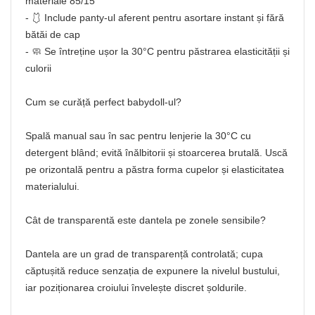
materiale 85/15
- 🩱 Include panty-ul aferent pentru asortare instant și fără
bătăi de cap
- 🧼 Se întreține ușor la 30°C pentru păstrarea elasticității și
culorii
Cum se curăță perfect babydoll-ul?
Spală manual sau în sac pentru lenjerie la 30°C cu
detergent blând; evită înălbitorii și stoarcerea brutală. Uscă
pe orizontală pentru a păstra forma cupelor și elasticitatea
materialului.
Cât de transparentă este dantela pe zonele sensibile?
Dantela are un grad de transparență controlată; cupa
căptușită reduce senzația de expunere la nivelul bustului,
iar poziționarea croiului învelește discret șoldurile.