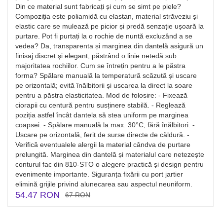
Din ce material sunt fabricați și cum se simt pe piele?
Compoziția este poliamidă cu elastan, material străveziu și
elastic care se mulează pe picior și predă senzație ușoară la
purtare. Pot fi purtați la o rochie de nuntă excluzând a se
vedea? Da, transparenta și marginea din dantelă asigură un
finisaj discret şi elegant, păstrând o linie netedă sub
majoritatea rochiilor. Cum se întrețin pentru a le păstra
forma? Spălare manuală la temperatură scăzută și uscare
pe orizontală; evită înălbitorii și uscarea la direct la soare
pentru a păstra elasticitatea. Mod de folosire: - Fixează
ciorapii cu centură pentru susținere stabilă. - Reglează
poziția astfel încât dantela să stea uniform pe marginea
coapsei. - Spălare manuală la max. 30°C, fără înălbitori. -
Uscare pe orizontală, ferit de surse directe de căldură. -
Verifică eventualele alergii la material cândva de purtare
prelungită. Marginea din dantelă și materialul care netezește
conturul fac din 810-STO o alegere practică și design pentru
evenimente importante. Siguranța fixării cu port jartier
elimină grijile privind alunecarea sau aspectul neuniform.
54.47 RON
67 RON