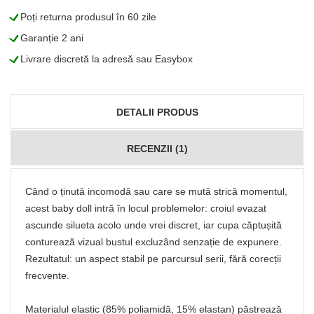
L
Poți returna produsul în 60 zile
L
Garanție 2 ani
L
Livrare discretă la adresă sau Easybox
DETALII PRODUS
RECENZII (1)
Când o ținută incomodă sau care se mută strică momentul,
acest baby doll intră în locul problemelor: croiul evazat
ascunde silueta acolo unde vrei discret, iar cupa căptușită
conturează vizual bustul excluzând senzație de expunere.
Rezultatul: un aspect stabil pe parcursul serii, fără corecții
frecvente.
Materialul elastic (85% poliamidă, 15% elastan) păstrează