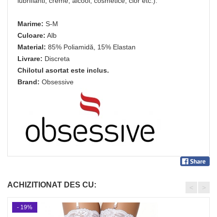
lubrifianti, creme, alcool, cosmetice, clor etc.).
Marime:
S-M
Culoare:
Alb
Material:
85% Poliamidă, 15% Elastan
Livrare:
Discreta
Chilotul asortat este inclus.
Brand:
Obsessive
ACHIZITIONAT DES CU:
<
>
- 19%