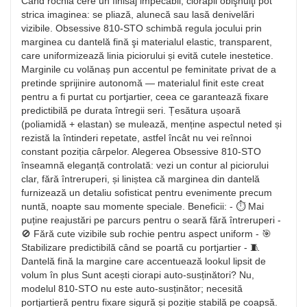
Când rochia cere un finisaj impecabil, ciorapii obişnuiţi pot
strica imaginea: se pliază, alunecă sau lasă denivelări
vizibile. Obsessive 810-STO schimbă regula jocului prin
marginea cu dantelă fină şi materialul elastic, transparent,
care uniformizează linia piciorului și evită cutele inestetice.
Marginile cu volănaș pun accentul pe feminitate privat de a
pretinde sprijinire autonomă — materialul finit este creat
pentru a fi purtat cu portjartier, ceea ce garantează fixare
predictibilă pe durata întregii seri. Țesătura ușoară
(poliamidă + elastan) se mulează, menține aspectul neted și
rezistă la întinderi repetate, astfel încât nu vei reînnoi
constant poziția cârpelor. Alegerea Obsessive 810-STO
înseamnă eleganță controlată: vezi un contur al piciorului
clar, fără întreruperi, și liniștea că marginea din dantelă
furnizează un detaliu sofisticat pentru evenimente precum
nuntă, noapte sau momente speciale. Beneficii: - ⏱️ Mai
puține reajustări pe parcurs pentru o seară fără întreruperi -
🚫 Fără cute vizibile sub rochie pentru aspect uniform - 🎯
Stabilizare predictibilă când se poartă cu portjartier - 🧵
Dantelă fină la margine care accentuează lookul lipsit de
volum în plus Sunt acești ciorapi auto-susținători? Nu,
modelul 810-STO nu este auto-susținător; necesită
portjartieră pentru fixare sigură și poziție stabilă pe coapsă.