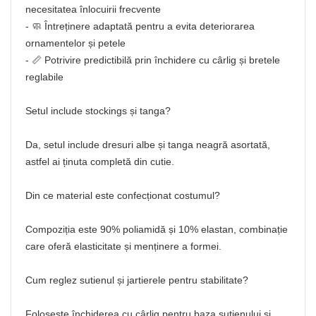
necesitatea înlocuirii frecvente
- 🧼 Întreținere adaptată pentru a evita deteriorarea
ornamentelor și petele
- 📏 Potrivire predictibilă prin închidere cu cârlig și bretele
reglabile
Setul include stockings și tanga?
Da, setul include dresuri albe și tanga neagră asortată,
astfel ai ținuta completă din cutie.
Din ce material este confecționat costumul?
Compoziția este 90% poliamidă și 10% elastan, combinație
care oferă elasticitate și menținere a formei.
Cum reglez sutienul și jartierele pentru stabilitate?
Folosește închiderea cu cârlig pentru baza sutienului și