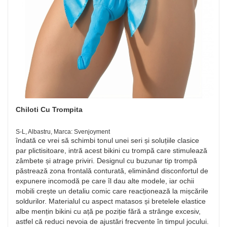
Chiloti Cu Trompita
S-L, Albastru, Marca: Svenjoyment
îndată ce vrei să schimbi tonul unei seri și soluțiile clasice
par plictisitoare, intră acest bikini cu trompă care stimulează
zâmbete și atrage priviri. Designul cu buzunar tip trompă
păstrează zona frontală conturată, eliminând disconfortul de
expunere incomodă pe care îl dau alte modele, iar ochii
mobili crește un detaliu comic care reacționează la mișcările
soldurilor. Materialul cu aspect matasos și bretelele elastice
albe mențin bikini cu ață pe poziție fără a strânge excesiv,
astfel că reduci nevoia de ajustări frecvente în timpul jocului.