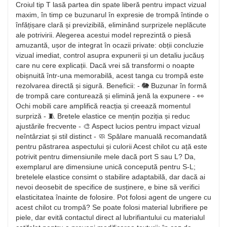
Croiul tip T lasă partea din spate liberă pentru impact vizual
maxim, în timp ce buzunarul în expresie de trompă întinde o
înfățișare clară și previzibilă, eliminând surprizele neplăcute
ale potrivirii. Alegerea acestui model reprezintă o piesă
amuzantă, ușor de integrat în ocazii private: obții concluzie
vizual imediat, control asupra expunerii și un detaliu jucăuș
care nu cere explicații. Dacă vrei să transformi o noapte
obișnuită într-una memorabilă, acest tanga cu trompă este
rezolvarea directă și sigură. Beneficii: - 🐘 Buzunar în formă
de trompă care conturează și elimină jenă la expunere - 👀
Ochi mobili care amplifică reacția și creează momentul
surpriză - 🧵 Bretele elastice ce mențin poziția și reduc
ajustările frecvente - 🎨 Aspect lucios pentru impact vizual
neîntârziat și stil distinct - 🧼 Spălare manuală recomandată
pentru păstrarea aspectului și culorii Acest chilot cu ață este
potrivit pentru dimensiunile mele dacă port S sau L? Da,
exemplarul are dimensiune unică concepută pentru S-L;
bretelele elastice consimt o stabilire adaptabilă, dar dacă ai
nevoi deosebit de specifice de susținere, e bine să verifici
elasticitatea înainte de folosire. Pot folosi agent de ungere cu
acest chilot cu trompă? Se poate folosi material lubrifiere pe
piele, dar evită contactul direct al lubrifiantului cu materialul