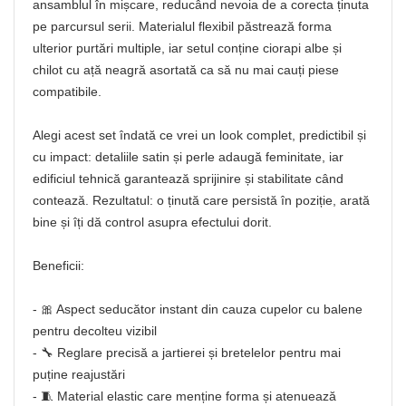
ansamblul în mișcare, reducând nevoia de a corecta ținuta
pe parcursul serii. Materialul flexibil păstrează forma
ulterior purtări multiple, iar setul conține ciorapi albe și
chilot cu ață neagră asortată ca să nu mai cauți piese
compatibile.
Alegi acest set îndată ce vrei un look complet, predictibil și
cu impact: detaliile satin și perle adaugă feminitate, iar
edificiul tehnică garantează sprijinire și stabilitate când
contează. Rezultatul: o ținută care persistă în poziție, arată
bine și îți dă control asupra efectului dorit.
Beneficii:
- 🎀 Aspect seducător instant din cauza cupelor cu balene
pentru decolteu vizibil
- 🔧 Reglare precisă a jartierei și bretelelor pentru mai
puține reajustări
- 🧵 Material elastic care menține forma și atenuează