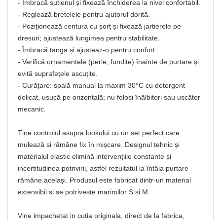
- Îmbracă sutienul și fixează închiderea la nivel confortabil.
- Reglează bretelele pentru ajutorul dorită.
- Poziționează centura cu șorț și fixează jartierele pe
dresuri; ajustează lungimea pentru stabilitate.
- Îmbracă tanga și ajusteaz-o pentru confort.
- Verifică ornamentele (perle, fundițe) înainte de purtare și
evită suprafețele ascuțite.
- Curățare: spală manual la maxim 30°C cu detergent
delicat, usucă pe orizontală; nu folosi înălbitori sau uscător
mecanic.
Ține controlul asupra lookului cu un set perfect care
mulează și rămâne fix în mișcare. Designul tehnic și
materialul elastic elimină intervențiile constante și
incertitudinea potrivirii, astfel rezultatul la întâia purtare
rămâne același. Produsul este fabricat dintr-un material
extensibil si se potriveste marimilor S si M.
Vine impachetat in cutia originala, direct de la fabrica,