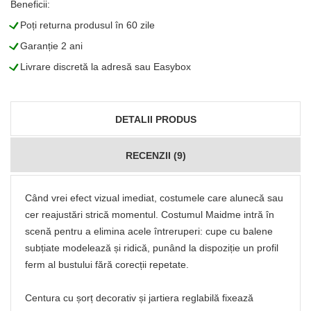
Beneficii:
L
Poți returna produsul în 60 zile
L
Garanție 2 ani
L
Livrare discretă la adresă sau Easybox
DETALII PRODUS
RECENZII (9)
Când vrei efect vizual imediat, costumele care alunecă sau
cer reajustări strică momentul. Costumul Maidme intră în
scenă pentru a elimina acele întreruperi: cupe cu balene
subțiate modelează și ridică, punând la dispoziție un profil
ferm al bustului fără corecții repetate.
Centura cu șorț decorativ și jartiera reglabilă fixează