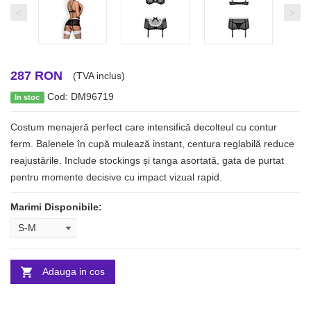
<
>
287 RON
(TVA inclus)
Cod: DM96719
In stoc
Costum menajeră perfect care intensifică decolteul cu contur
ferm. Balenele în cupă mulează instant, centura reglabilă reduce
reajustările. Include stockings și tanga asortată, gata de purtat
pentru momente decisive cu impact vizual rapid.
Marimi Disponibile:
Adauga in cos