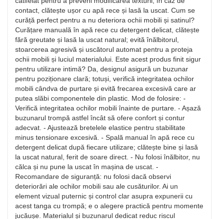
catifelat pentru a preveni modificarea texturii; în caz de
contact, clătește ușor cu apă rece și lasă la uscat. Cum se
curăță perfect pentru a nu deteriora ochii mobili și satinul?
Curățare manuală în apă rece cu detergent delicat, clătește
fără greutate și lasă la uscat natural; evită înălbitorul,
stoarcerea agresivă și uscătorul automat pentru a proteja
ochii mobili și luciul materialului. Este acest produs finit sigur
pentru utilizare intimă? Da, designul asigură un buzunar
pentru poziționare clară; totuși, verifică integritatea ochilor
mobili cândva de purtare și evită frecarea excesivă care ar
putea slăbi componentele din plastic. Mod de folosire: -
Verifică integritatea ochilor mobili înainte de purtare. - Așază
buzunarul trompă astfel încât să ofere confort și contur
adecvat. - Ajustează bretelele elastice pentru stabilitate
minus tensionare excesivă. - Spală manual în apă rece cu
detergent delicat după fiecare utilizare; clătește bine și lasă
la uscat natural, ferit de soare direct. - Nu folosi înălbitor, nu
călca și nu pune la uscat în mașina de uscat. -
Recomandare de siguranță: nu folosi dacă observi
deteriorări ale ochilor mobili sau ale cusăturilor. Ai un
element vizual puternic și control clar asupra expunerii cu
acest tanga cu trompă; e o alegere practică pentru momente
jucăușe. Materialul și buzunarul dedicat reduc riscul