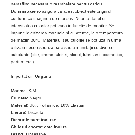
nemafiind necesara o reambalare pentru cadou.
Domnisoare.ro
asigura ca acest obiect este original,
conform cu imaginea de mai sus. Nuanta, tonul si
intensitatea culorilor pot varia in functie de monitor. Se
impune igienizarea manuala si cu atentie, la o temperatura
de maxim 30°C. Materialul sau culorile se pot uza in urma
utilizarii necorespunzatoare sau a intimității cu diverse
substante (clor, creme, uleiuri, alcool, lubrifianti, cosmetice,
parfum etc.).
Importat din
Ungaria
Marime:
S-M
Culoare:
Negru
Material:
90% Poliamidă, 10% Elastan
Livrare:
Discreta
Dresurile sunt incluse.
Chilotul asortat este inclus.
Brand:
Obsessive