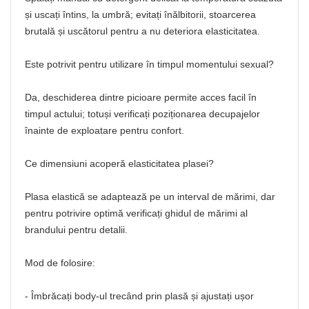
și uscați întins, la umbră; evitați înălbitorii, stoarcerea
brutală și uscătorul pentru a nu deteriora elasticitatea.
Este potrivit pentru utilizare în timpul momentului sexual?
Da, deschiderea dintre picioare permite acces facil în
timpul actului; totuși verificați poziționarea decupajelor
înainte de exploatare pentru confort.
Ce dimensiuni acoperă elasticitatea plasei?
Plasa elastică se adaptează pe un interval de mărimi, dar
pentru potrivire optimă verificați ghidul de mărimi al
brandului pentru detalii.
Mod de folosire:
- Îmbrăcați body-ul trecând prin plasă și ajustați ușor