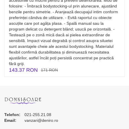
accesoriile cu muchii pentru a preveni deteriorarea. Mod de
folosire: - Îmbracă bodystocking-ul prin alunecare, ajustând
benzile pentru simetrie. - Aranjează decupajul intim conform
preferinței cândva de utilizare. - Evită raportul cu obiecte
ascuțite care pot agăța plasa. - Spală manual sau la
program delicat cu detergent blând; usucă pe orizontală. -
Testează pe o zonă mică dacă ai pielea extraordinar de
sensibilă. Impact vizual degrabă și control asupra siluetei
sunt avantajele cheie ale acestui bodystocking. Materialul
flexibil confirmă durabilitatea și diminuează necesitatea
ajustărilor, astfel încât poți persistă concentrat pe practică
fără griji.
143.37 RON
171 RON
Telefon:
021-255.21.08
Email:
vanzari@deniro.ro