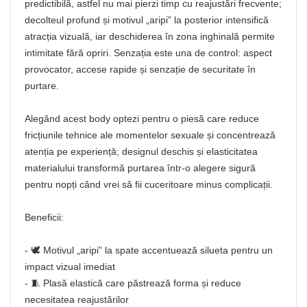
predictibilă, astfel nu mai pierzi timp cu reajustări frecvente;
decolteul profund și motivul „aripi” la posterior intensifică
atracția vizuală, iar deschiderea în zona inghinală permite
intimitate fără opriri. Senzația este una de control: aspect
provocator, accese rapide și senzație de securitate în
purtare.
Alegând acest body optezi pentru o piesă care reduce
fricțiunile tehnice ale momentelor sexuale și concentrează
atenția pe experiență; designul deschis și elasticitatea
materialului transformă purtarea într-o alegere sigură
pentru nopți când vrei să fii cuceritoare minus complicații.
Beneficii:
- 🕊️ Motivul „aripi” la spate accentuează silueta pentru un
impact vizual imediat
- 🧵 Plasă elastică care păstrează forma și reduce
necesitatea reajustărilor