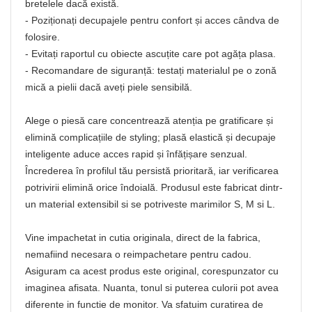
bretelele dacă există.
- Poziționați decupajele pentru confort și acces cândva de
folosire.
- Evitați raportul cu obiecte ascuțite care pot agăța plasa.
- Recomandare de siguranță: testați materialul pe o zonă
mică a pielii dacă aveți piele sensibilă.
Alege o piesă care concentrează atenția pe gratificare și
elimină complicațiile de styling; plasă elastică și decupaje
inteligente aduce acces rapid și înfățișare senzual.
Încrederea în profilul tău persistă prioritară, iar verificarea
potrivirii elimină orice îndoială. Produsul este fabricat dintr-
un material extensibil si se potriveste marimilor S, M si L.
Vine impachetat in cutia originala, direct de la fabrica,
nemafiind necesara o reimpachetare pentru cadou.
Asiguram ca acest produs este original, corespunzator cu
imaginea afisata. Nuanta, tonul si puterea culorii pot avea
diferente in functie de monitor. Va sfatuim curatirea de