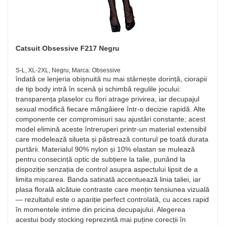
Catsuit Obsessive F217 Negru
S-L, XL-2XL, Negru, Marca: Obsessive
îndată ce lenjeria obișnuită nu mai stârnește dorință, ciorapii
de tip body intră în scenă și schimbă regulile jocului:
transparența plaselor cu flori atrage privirea, iar decupajul
sexual modifică fiecare mângâiere într-o decizie rapidă. Alte
componente cer compromisuri sau ajustări constante; acest
model elimină aceste întreruperi printr-un material extensibil
care modelează silueta și păstrează conturul pe toată durata
purtării. Materialul 90% nylon și 10% elastan se mulează
pentru consecință optic de subțiere la talie, punând la
dispoziție senzația de control asupra aspectului lipsit de a
limita mișcarea. Banda satinată accentuează linia taliei, iar
plasa florală alcătuie contraste care mențin tensiunea vizuală
— rezultatul este o apariție perfect controlată, cu acces rapid
în momentele intime din pricina decupajului. Alegerea
acestui body stocking reprezintă mai puține corecții în