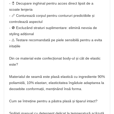
- 🧷 Decupare inghinal pentru acces direct lipsit de a
scoate lenjeria
- 📏 Conturează corpul pentru contururi predictibile și
controlează aspectul
- 🚫 Excluzând straturi suplimentare: elimină nevoia de
styling adițional
- ⚠️ Testare recomandată pe piele sensibilă pentru a evita
iritațiile
Din ce material este confecționat body-ul și cât de elastic
este?
Materialul de seamă este plasă elastică cu ingrediente 90%
poliamidă, 10% elastan; elasticitatea îngăduie adaptarea la
deosebite conformații, menținând însă forma.
Cum se întreține pentru a păstra plasă și tiparul intact?
Spălați manual cu detergent delicat la temperatură scăzută