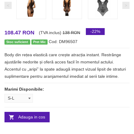
<
>
-22%
108.47 RON
(TVA inclus)
138 RON
Cod: DM96507
Stoc suficient
Pret Mic
Body din rețea elastică care crește atracția instant. Restrânge
ajustările nedorite și oferă acces facil în momentul actului.
Accentul cu „aripi” la spate adaugă impact vizual lipsit de straturi
suplimentare pentru aranjamentul imediat al serii tale intime.
Marimi Disponibile:
Adauga in cos