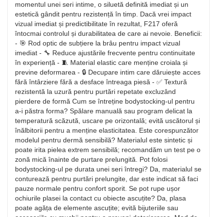
momentul unei seri intime, o siluetă definită imediat și un
estetică gândit pentru rezistență în timp. Dacă vrei impact
vizual imediat și predictibilitate în rezultat, F217 oferă
întocmai controlul și durabilitatea de care ai nevoie. Beneficii:
- 🎯 Rod optic de subțiere la brâu pentru impact vizual
imediat - 🔧 Reduce ajustările frecvente pentru continuitate
în experiență - 🧵 Material elastic care menține croiala și
previne deformarea - 🔒 Decupare intim care dăruiește acces
fără întârziere fără a desface întreaga piesă - ✅ Textură
rezistentă la uzură pentru purtări repetate excluzând
pierdere de formă Cum se întreține bodystocking-ul pentru
a-i păstra forma? Spălare manuală sau program delicat la
temperatură scăzută, uscare pe orizontală; evită uscătorul și
înălbitorii pentru a menține elasticitatea. Este corespunzător
modelul pentru dermă sensibilă? Materialul este sintetic și
poate irita pielea extrem sensibilă; recomandăm un test pe o
zonă mică înainte de purtare prelungită. Pot folosi
bodystocking-ul pe durata unei seri întregi? Da, materialul se
conturează pentru purtări prelungite, dar este indicat să faci
pauze normale pentru confort sporit. Se pot rupe ușor
ochiurile plasei la contact cu obiecte ascuțite? Da, plasa
poate agăța de elemente ascuțite; evită bijuteriile sau