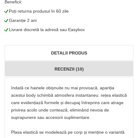
Beneficii:
L
Poți returna produsul în 60 zile
L
Garanție 2 ani
L
Livrare discretă la adresă sau Easybox
DETALII PRODUS
RECENZII (10)
îndată ce hainele obișnuite nu mai provoacă, apariția
acestui body schimbă atmosfera instantaneu: rețea elastică
care evidențiază formele și decupaj întreprins care atrage
privirea acolo unde contează, eliminând nevoia de
suprapunere sau accesorii suplimentare.
Plasa elastică se modelează pe corp și menține o variantă