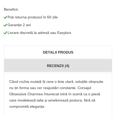
Beneficii:
L
Poți returna produsul în 60 zile
L
Garanție 2 ani
L
Livrare discretă la adresă sau Easybox
DETALII PRODUS
RECENZII (4)
Când rochia mulată îți cere o linie clară, soluțiile obișnuite
nu țin forma sau cer reajustări constante. Corsajul
Obsessive Charmea întunecat intră în scenă ca o piesă
care modelează talia și ameliorează postura, fără să
compromită eleganța.