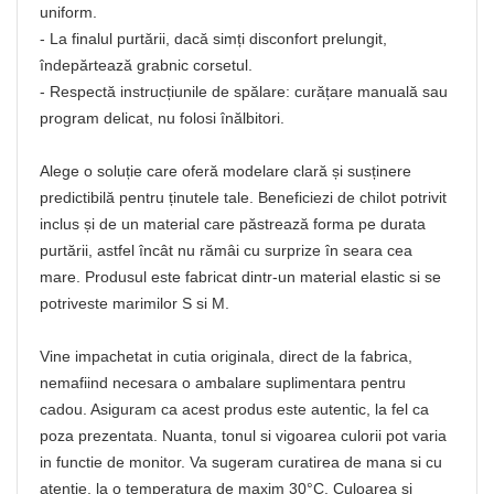
uniform.
- La finalul purtării, dacă simți disconfort prelungit,
îndepărtează grabnic corsetul.
- Respectă instrucțiunile de spălare: curățare manuală sau
program delicat, nu folosi înălbitori.
Alege o soluție care oferă modelare clară și susținere
predictibilă pentru ținutele tale. Beneficiezi de chilot potrivit
inclus și de un material care păstrează forma pe durata
purtării, astfel încât nu rămâi cu surprize în seara cea
mare. Produsul este fabricat dintr-un material elastic si se
potriveste marimilor S si M.
Vine impachetat in cutia originala, direct de la fabrica,
nemafiind necesara o ambalare suplimentara pentru
cadou. Asiguram ca acest produs este autentic, la fel ca
poza prezentata. Nuanta, tonul si vigoarea culorii pot varia
in functie de monitor. Va sugeram curatirea de mana si cu
atentie, la o temperatura de maxim 30°C. Culoarea si