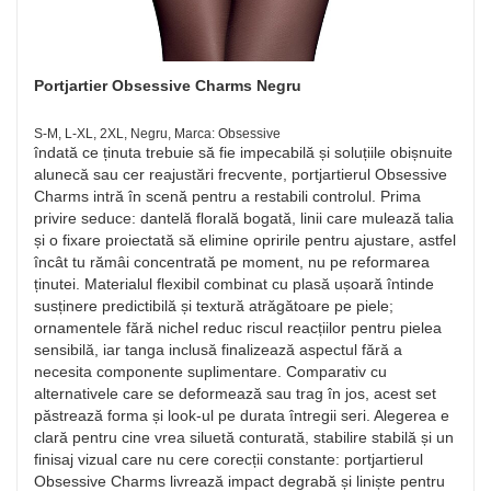
Portjartier Obsessive Charms Negru
S-M, L-XL, 2XL, Negru, Marca: Obsessive
îndată ce ținuta trebuie să fie impecabilă și soluțiile obișnuite
alunecă sau cer reajustări frecvente, portjartierul Obsessive
Charms intră în scenă pentru a restabili controlul. Prima
privire seduce: dantelă florală bogată, linii care mulează talia
și o fixare proiectată să elimine opririle pentru ajustare, astfel
încât tu rămâi concentrată pe moment, nu pe reformarea
ținutei. Materialul flexibil combinat cu plasă ușoară întinde
susținere predictibilă și textură atrăgătoare pe piele;
ornamentele fără nichel reduc riscul reacțiilor pentru pielea
sensibilă, iar tanga inclusă finalizează aspectul fără a
necesita componente suplimentare. Comparativ cu
alternativele care se deformează sau trag în jos, acest set
păstrează forma și look-ul pe durata întregii seri. Alegerea e
clară pentru cine vrea siluetă conturată, stabilire stabilă și un
finisaj vizual care nu cere corecții constante: portjartierul
Obsessive Charms livrează impact degrabă și liniște pentru