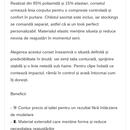
Realizat din 85% poliamidă și 15% elastan, corsetul
urmează linia corpului pentru o compresie controlată și
confort în purtare. Chilotul asortat este inclus, iar stockings
se comandă separat, astfel că ai un look perfect
personalizabil. Materialul elastic menține silueta și reduce
nevoia de reajustări în momentul serii.
Alegerea acestui corset înseamnă o siluetă definită și
predictibilitate în ținută: vei simți talia conturată, sprijinire
stabilă și o linie netedă sub haine. Pentru clipe îndată ce
contează impactul, rămâi în control și arată întocmai cum
îți dorești.
Beneficii:
- 🎯 Contur precis al taliei pentru un rezultat fără întârziere
de modelare
- 🧵 Material extensibil care menține forma și reduce
necesitatea reajustărilor