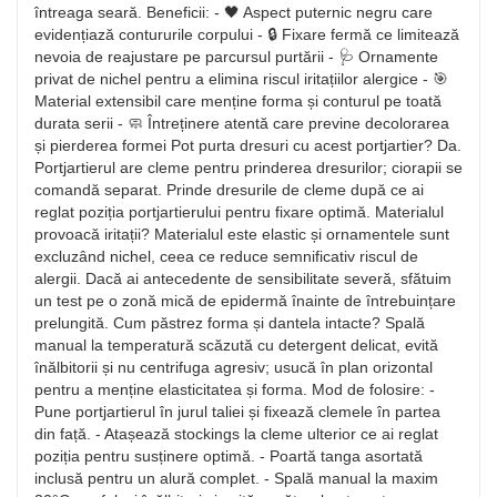
întreaga seară. Beneficii: - 🖤 Aspect puternic negru care
evidențiază contururile corpului - 🔒 Fixare fermă ce limitează
nevoia de reajustare pe parcursul purtării - 🩺 Ornamente
privat de nichel pentru a elimina riscul iritațiilor alergice - 🎯
Material extensibil care menține forma și conturul pe toată
durata serii - 🧼 Întreținere atentă care previne decolorarea
și pierderea formei Pot purta dresuri cu acest portjartier? Da.
Portjartierul are cleme pentru prinderea dresurilor; ciorapii se
comandă separat. Prinde dresurile de cleme după ce ai
reglat poziția portjartierului pentru fixare optimă. Materialul
provoacă iritații? Materialul este elastic și ornamentele sunt
excluzând nichel, ceea ce reduce semnificativ riscul de
alergii. Dacă ai antecedente de sensibilitate severă, sfătuim
un test pe o zonă mică de epidermă înainte de întrebuințare
prelungită. Cum păstrez forma și dantela intacte? Spală
manual la temperatură scăzută cu detergent delicat, evită
înălbitorii și nu centrifuga agresiv; usucă în plan orizontal
pentru a menține elasticitatea și forma. Mod de folosire: -
Pune portjartierul în jurul taliei și fixează clemele în partea
din față. - Atașează stockings la cleme ulterior ce ai reglat
poziția pentru susținere optimă. - Poartă tanga asortată
inclusă pentru un alură complet. - Spală manual la maxim