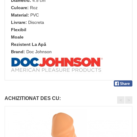
Diametru:
4.5 cm
Culoare:
Roz
Material:
PVC
Livrare:
Discreta
Flexibil
Moale
Rezistent La Apă
Brand:
Doc Johnson
ACHIZITIONAT DES CU:
<
>