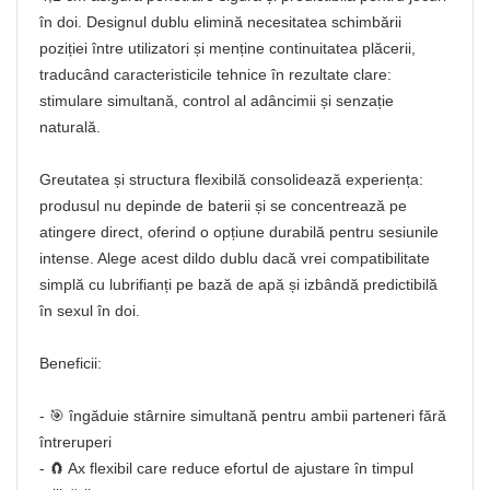
în doi. Designul dublu elimină necesitatea schimbării
poziției între utilizatori și menține continuitatea plăcerii,
traducând caracteristicile tehnice în rezultate clare:
stimulare simultană, control al adâncimii și senzație
naturală.
Greutatea și structura flexibilă consolidează experiența:
produsul nu depinde de baterii și se concentrează pe
atingere direct, oferind o opțiune durabilă pentru sesiunile
intense. Alege acest dildo dublu dacă vrei compatibilitate
simplă cu lubrifianți pe bază de apă și izbândă predictibilă
în sexul în doi.
Beneficii:
- 🎯 îngăduie stârnire simultană pentru ambii parteneri fără
întreruperi
- 🧲 Ax flexibil care reduce efortul de ajustare în timpul