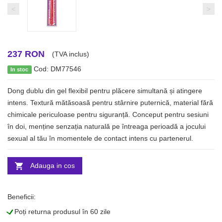
<
>
237 RON
(TVA inclus)
Cod: DM77546
In stoc
Dong dublu din gel flexibil pentru plăcere simultană și atingere
intens. Textură mătăsoasă pentru stârnire puternică, material fără
chimicale periculoase pentru siguranță. Conceput pentru sesiuni
în doi, menține senzația naturală pe întreaga perioadă a jocului
sexual al tău în momentele de contact intens cu partenerul.
Adauga in cos
Beneficii:
L
Poți returna produsul în 60 zile