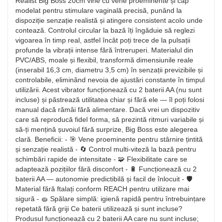
Realist Big Boss 20cm vine cu vene proeminente și cap
modelat pentru stimulare vaginală precisă, punând la
dispoziție senzație realistă și atingere consistent acolo unde
contează. Controlul circular la bază îți îngăduie să reglezi
vigoarea în timp real, astfel încât poți trece de la pulsații
profunde la vibrații intense fără întreruperi. Materialul din
PVC/ABS, moale și flexibil, transformă dimensiunile reale
(inserabil 16,3 cm, diametru 3,5 cm) în senzații previzibile și
controlabile, eliminând nevoia de ajustări constante în timpul
utilizării. Acest vibrator funcționează cu 2 baterii AA (nu sunt
incluse) și păstrează utilitatea chiar și fără ele — îl poți folosi
manual dacă rămâi fără alimentare. Dacă vrei un dispozitiv
care să reproducă fidel forma, să prezintă ritmuri variabile și
să-ți mențină șuvoiul fără surprize, Big Boss este alegerea
clară. Beneficii: - 🎯 Vene proeminente pentru stârnire țintită
și senzație realistă - 🔄 Control multi-viteză la bază pentru
schimbări rapide de intensitate - 🧩 Flexibilitate care se
adaptează pozițiilor fără disconfort - 🔋 Funcționează cu 2
baterii AA — autonomie predictibilă și facil de înlocuit - 🛡️
Material fără ftalați conform REACH pentru utilizare mai
sigură - 🧽 Spălare simplă: igienă rapidă pentru întrebuințare
repetată fără griji Ce baterii utilizează și sunt incluse?
Produsul funcționează cu 2 baterii AA care nu sunt incluse;