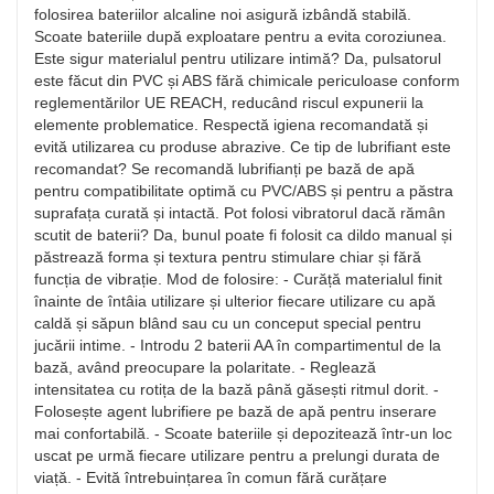
folosirea bateriilor alcaline noi asigură izbândă stabilă.
Scoate bateriile după exploatare pentru a evita coroziunea.
Este sigur materialul pentru utilizare intimă? Da, pulsatorul
este făcut din PVC și ABS fără chimicale periculoase conform
reglementărilor UE REACH, reducând riscul expunerii la
elemente problematice. Respectă igiena recomandată și
evită utilizarea cu produse abrazive. Ce tip de lubrifiant este
recomandat? Se recomandă lubrifianți pe bază de apă
pentru compatibilitate optimă cu PVC/ABS și pentru a păstra
suprafața curată și intactă. Pot folosi vibratorul dacă rămân
scutit de baterii? Da, bunul poate fi folosit ca dildo manual și
păstrează forma și textura pentru stimulare chiar și fără
funcția de vibrație. Mod de folosire: - Curăță materialul finit
înainte de întâia utilizare și ulterior fiecare utilizare cu apă
caldă și săpun blând sau cu un conceput special pentru
jucării intime. - Introdu 2 baterii AA în compartimentul de la
bază, având preocupare la polaritate. - Reglează
intensitatea cu rotița de la bază până găsești ritmul dorit. -
Folosește agent lubrifiere pe bază de apă pentru inserare
mai confortabilă. - Scoate bateriile și depozitează într-un loc
uscat pe urmă fiecare utilizare pentru a prelungi durata de
viață. - Evită întrebuințarea în comun fără curățare