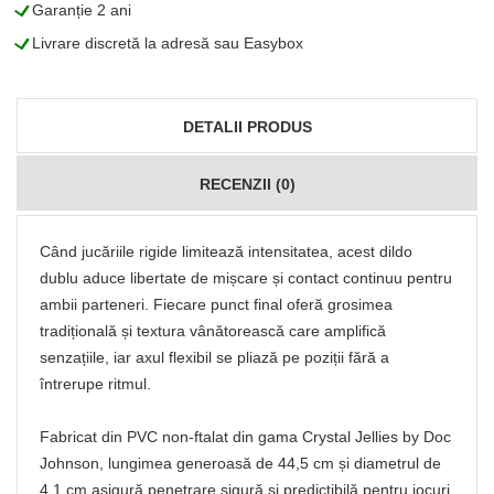
L
Garanție 2 ani
L
Livrare discretă la adresă sau Easybox
DETALII PRODUS
RECENZII (0)
Când jucăriile rigide limitează intensitatea, acest dildo
dublu aduce libertate de mișcare și contact continuu pentru
ambii parteneri. Fiecare punct final oferă grosimea
tradițională și textura vânătorească care amplifică
senzațiile, iar axul flexibil se pliază pe poziții fără a
întrerupe ritmul.
Fabricat din PVC non-ftalat din gama Crystal Jellies by Doc
Johnson, lungimea generoasă de 44,5 cm și diametrul de
4,1 cm asigură penetrare sigură și predictibilă pentru jocuri