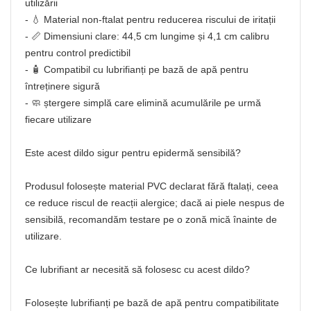
utilizării
- 💧 Material non-ftalat pentru reducerea riscului de iritații
- 📏 Dimensiuni clare: 44,5 cm lungime și 4,1 cm calibru
pentru control predictibil
- 🧴 Compatibil cu lubrifianți pe bază de apă pentru
întreținere sigură
- 🧼 ștergere simplă care elimină acumulările pe urmă
fiecare utilizare
Este acest dildo sigur pentru epidermă sensibilă?
Produsul folosește material PVC declarat fără ftalați, ceea
ce reduce riscul de reacții alergice; dacă ai piele nespus de
sensibilă, recomandăm testare pe o zonă mică înainte de
utilizare.
Ce lubrifiant ar necesită să folosesc cu acest dildo?
Folosește lubrifianți pe bază de apă pentru compatibilitate