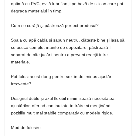
optimă cu PVC; evită lubrifianții pe bază de silicon care pot
degrada materialul în timp.
Cum se curăță și păstrează perfect produsul?
Spală cu apă caldă și săpun neutru, clătește bine și lasă să
se usuce complet înainte de depozitare; păstrează-l
separat de alte jucării pentru a preveni reacții între
materiale.
Pot folosi acest dong pentru sex în doi minus ajustări
frecvente?
Designul dublu și axul flexibil minimizează necesitatea
ajustărilor, oferind continuitate în trăire și menținând
pozițiile mult mai stabile comparativ cu modele rigide.
Mod de folosire: