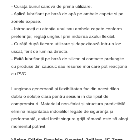
- Curăță bunul cândva de prima utilizare.
- Aplică lubrifiant pe bază de apă pe ambele capete și pe
zonele expuse.
- Introduceți cu atenție unul sau ambele capete conform
preferinței; reglați unghiul prin îndoirea axului flexibil.
- Curăță după fiecare utilizare și depozitează într-un loc
uscat, ferit de lumina directă.
- Evită lubrifianții pe bază de silicon și contacte prelungite
cu produse din cauciuc sau resurse moi care pot reacționa
cu PVC.
Lungimea generoasă și flexibilitatea fac din acest dildo
dublu o soluție clară pentru sesiuni în doi lipsit de
compromisuri. Materialul non-ftalat și structura predictibilă
elimină majoritatea îndoielilor legate de siguranță și
performanță, astfel încât singura grijă rămasă este să alegi
momentul potrivit.