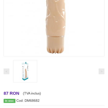
<
>
87 RON
(TVA inclus)
Cod: DM68682
In stoc