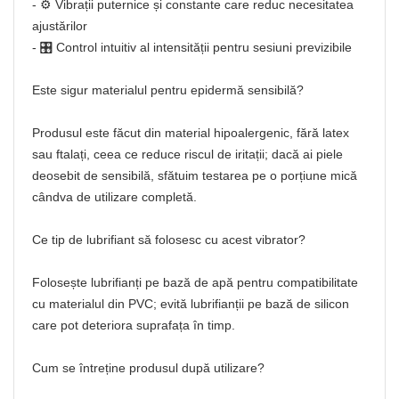
- ⚙️ Vibrații puternice și constante care reduc necesitatea
ajustărilor
- 🎛️ Control intuitiv al intensității pentru sesiuni previzibile
Este sigur materialul pentru epidermă sensibilă?
Produsul este făcut din material hipoalergenic, fără latex
sau ftalați, ceea ce reduce riscul de iritații; dacă ai piele
deosebit de sensibilă, sfătuim testarea pe o porțiune mică
cândva de utilizare completă.
Ce tip de lubrifiant să folosesc cu acest vibrator?
Folosește lubrifianți pe bază de apă pentru compatibilitate
cu materialul din PVC; evită lubrifianții pe bază de silicon
care pot deteriora suprafața în timp.
Cum se întreține produsul după utilizare?