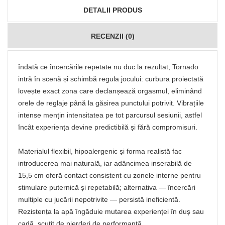
DETALII PRODUS
RECENZII (0)
îndată ce încercările repetate nu duc la rezultat, Tornado
intră în scenă și schimbă regula jocului: curbura proiectată
lovește exact zona care declanșează orgasmul, eliminând
orele de reglaje până la găsirea punctului potrivit. Vibrațiile
intense mențin intensitatea pe tot parcursul sesiunii, astfel
încât experiența devine predictibilă și fără compromisuri.
Materialul flexibil, hipoalergenic și forma realistă fac
introducerea mai naturală, iar adâncimea inserabilă de
15,5 cm oferă contact consistent cu zonele interne pentru
stimulare puternică și repetabilă; alternativa — încercări
multiple cu jucării nepotrivite — persistă ineficientă.
Rezistența la apă îngăduie mutarea experienței în duș sau
cadă, scutit de pierderi de performanță.