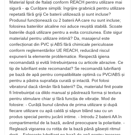
Material lipsit de ftalați conform REACH pentru utilizare mai
sigură - 🧽 Curățare simplă: îngrijire grabnică pentru utilizare
repetată fără griji Ce baterii utilizează și sunt incluse?
Produsul funcționează cu 2 baterii AA care nu sunt incluse;
folosirea bateriilor alcaline noi aduce reușită stabilă. Scoate
bateriile după utilizare pentru a evita coroziunea. Este sigur
materialul pentru utilizare intimă? Da, masajerul este
confecționat din PVC și ABS fără chimicale periculoase
conform reglementărilor UE REACH, reducând riscul
expunerii la elemente problematice. Respectă igiena
recomandată și evită întrebuințarea cu articole abrazive. Ce
tip de lubrifiant este recomandat? Se recomandă lubrifianți
pe bază de apă pentru compatibilitate optimă cu PVC/ABS și
pentru a păstra suprafața curată și intactă. Pot folosi
vibratorul dacă rămân fără baterii? Da, materialul finit poate
fi întrebuințat ca dildo manual și păstrează forma și textura
pentru stimulare chiar și fără funcția de vibrație. Mod de
folosire: - Curăță bunul cândva de prima utilizare și după
fiecare utilizare cu apă caldă și săpun blând sau cu un
produs special pentru jucării intime. - Introdu 2 baterii AA în
compartimentul de la bază, având preocupare la polaritate. -
Reglează vigoarea cu rotița de la bază până găsești ritmul
dorit. - Folosește lubrifiant pe bază de apă pentru inserare