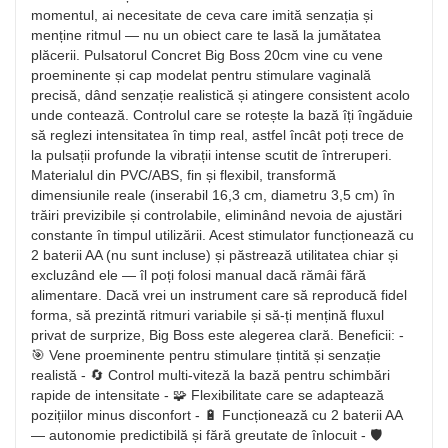
momentul, ai necesitate de ceva care imită senzația și
menține ritmul — nu un obiect care te lasă la jumătatea
plăcerii. Pulsatorul Concret Big Boss 20cm vine cu vene
proeminente și cap modelat pentru stimulare vaginală
precisă, dând senzație realistică și atingere consistent acolo
unde contează. Controlul care se rotește la bază îți îngăduie
să reglezi intensitatea în timp real, astfel încât poți trece de
la pulsații profunde la vibrații intense scutit de întreruperi.
Materialul din PVC/ABS, fin și flexibil, transformă
dimensiunile reale (inserabil 16,3 cm, diametru 3,5 cm) în
trăiri previzibile și controlabile, eliminând nevoia de ajustări
constante în timpul utilizării. Acest stimulator funcționează cu
2 baterii AA (nu sunt incluse) și păstrează utilitatea chiar și
excluzând ele — îl poți folosi manual dacă rămâi fără
alimentare. Dacă vrei un instrument care să reproducă fidel
forma, să prezintă ritmuri variabile și să-ți mențină fluxul
privat de surprize, Big Boss este alegerea clară. Beneficii: -
🎯 Vene proeminente pentru stimulare țintită și senzație
realistă - 🔄 Control multi-viteză la bază pentru schimbări
rapide de intensitate - 🧩 Flexibilitate care se adaptează
pozițiilor minus disconfort - 🔋 Funcționează cu 2 baterii AA
— autonomie predictibilă și fără greutate de înlocuit - 🛡️