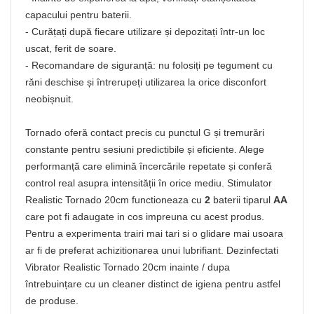
capacului pentru baterii.
- Curățați după fiecare utilizare și depozitați într-un loc
uscat, ferit de soare.
- Recomandare de siguranță: nu folosiți pe tegument cu
răni deschise și întrerupeți utilizarea la orice disconfort
neobișnuit.
Tornado oferă contact precis cu punctul G și tremurări
constante pentru sesiuni predictibile și eficiente. Alege
performanță care elimină încercările repetate și conferă
control real asupra intensității în orice mediu. Stimulator
Realistic Tornado 20cm functioneaza cu
2
baterii tiparul
AA
care pot fi adaugate in cos impreuna cu acest produs.
Pentru a experimenta trairi mai tari si o glidare mai usoara
ar fi de preferat achizitionarea unui lubrifiant. Dezinfectati
Vibrator Realistic Tornado 20cm inainte / dupa
întrebuințare cu un cleaner distinct de igiena pentru astfel
de produse.