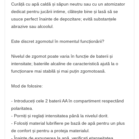
Curăță cu apă caldă și săpun neutru sau cu un atomizator
dedicat pentru jucării intime, clătește bine și lasă să se
usuce perfect înainte de depozitare; evită substanțele
abrazive sau alcoolul.
Este discret zgomotul în momentul funcționării?
Nivelul de zgomot poate varia în funcție de baterii și
intensitate; bateriile alcaline de caracteristică ajută la o
funcționare mai stabilă și mai puțin zgomotoasă.
Mod de folosire:
- Introduceți cele 2 baterii AA în compartiment respectând
polaritatea.
- Porniți și reglați intensitatea până la nivelul dorit.
- Folosiți material lubrifiere pe bază de apă pentru un plus
de confort și pentru a proteja materialul.
- Înainte de expunerea la apă, verificați etanșeitatea