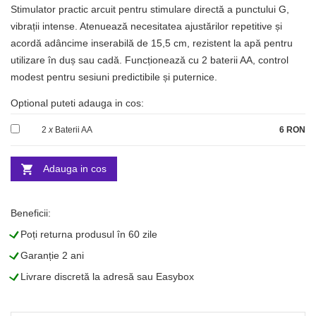
Stimulator practic arcuit pentru stimulare directă a punctului G,
vibrații intense. Atenuează necesitatea ajustărilor repetitive și
acordă adâncime inserabilă de 15,5 cm, rezistent la apă pentru
utilizare în duș sau cadă. Funcționează cu 2 baterii AA, control
modest pentru sesiuni predictibile și puternice.
Optional puteti adauga in cos:
2
x
Baterii AA
6 RON
Adauga in cos
Beneficii:
L
Poți returna produsul în 60 zile
L
Garanție 2 ani
L
Livrare discretă la adresă sau Easybox