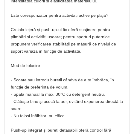
intensitatea culorii și elasticitatea materialului.
Este corespunzător pentru activități active pe plajă?
Croiala lejeră și push-up-ul fix oferă susținere pentru
plimbări și activități ușoare; pentru sporturi puternice
propunem verificarea stabilității pe măsură ce nivelul de
suport variază în funcție de activitate.
Mod de folosire:
- Scoate sau introdu bureții cândva de a te îmbrăca, în
funcție de preferința de volum.
- Spală manual la max. 30°C cu detergent neutru.
- Clătește bine și usucă la aer, evitând expunerea directă la
soare.
- Nu folosi înălbitor; nu călca.
Push-up integrat și bureți detașabili oferă control fără