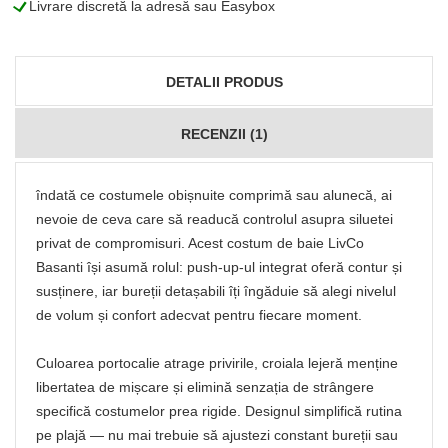
L
Livrare discretă la adresă sau Easybox
DETALII PRODUS
RECENZII (1)
îndată ce costumele obișnuite comprimă sau alunecă, ai
nevoie de ceva care să readucă controlul asupra siluetei
privat de compromisuri. Acest costum de baie LivCo
Basanti își asumă rolul: push-up-ul integrat oferă contur și
susținere, iar bureții detașabili îți îngăduie să alegi nivelul
de volum și confort adecvat pentru fiecare moment.
Culoarea portocalie atrage privirile, croiala lejeră menține
libertatea de mișcare și elimină senzația de strângere
specifică costumelor prea rigide. Designul simplifică rutina
pe plajă — nu mai trebuie să ajustezi constant bureții sau