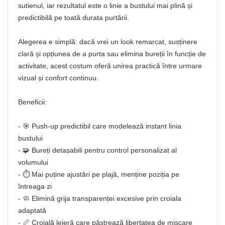
sutienul, iar rezultatul este o linie a bustului mai plină și
predictibilă pe toată durata purtării.
Alegerea e simplă: dacă vrei un look remarcat, susținere
clară și opțiunea de a purta sau elimina bureții în funcție de
activitate, acest costum oferă unirea practică între urmare
vizual și confort continuu.
Beneficii:
- 🎯 Push-up predictibil care modelează instant linia
bustului
- 🧩 Bureți detașabili pentru control personalizat al
volumului
- ⏱️ Mai puține ajustări pe plajă, menține poziția pe
întreaga zi
- 🧼 Elimină grija transparenței excesive prin croiala
adaptată
- 📏 Croială lejeră care păstrează libertatea de mișcare