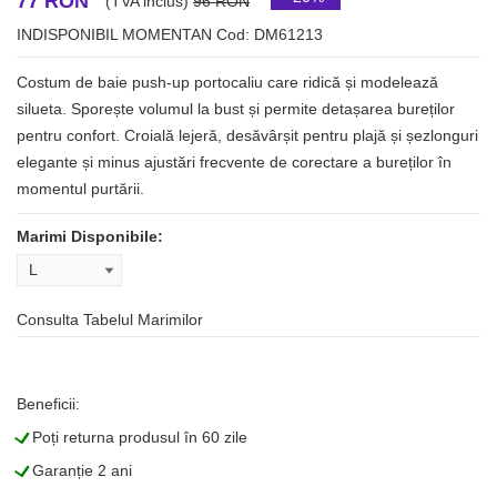
77 RON
(TVA inclus)
96 RON
INDISPONIBIL MOMENTAN
Cod: DM61213
Costum de baie push-up portocaliu care ridică și modelează
silueta. Sporește volumul la bust și permite detașarea bureților
pentru confort. Croială lejeră, desăvârșit pentru plajă și șezlonguri
elegante și minus ajustări frecvente de corectare a bureților în
momentul purtării.
Marimi Disponibile:
Consulta Tabelul Marimilor
Beneficii:
L
Poți returna produsul în 60 zile
L
Garanție 2 ani