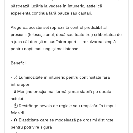
păstrează jucăria la vedere în întuneric, astfel că
experiența continuă fără pauze sau căutări.
Alegerea acestui set reprezintă control predictibil al
presiunii (folosești unul, două sau toate trei) și libertatea de
a juca cât dorești minus întreruperi — rezolvarea simplă
pentru nopți mai lungi și mai intense.
Beneficii:
- 🌙 Luminozitate în întuneric pentru continuitate fără
întreruperi
- 🔒 Menține erecția mai fermă și mai stabilă pe durata
actului
- ⏱ Restrânge nevoia de reglaje sau reaplicări în timpul
folosirii
- 🧲 Elasticitate care se modelează pe grosimi distincte
pentru potrivire sigură