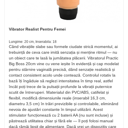
Vibrator Realist Pentru Femei
Lungime: 20 cm, Inserabila: 18
Când vibrațiile slabe sau formele ciudate strică momentul, ai
trebuință de ceva care imită senzația și menține ritmul — nu
un obiect care te lasă la jumătatea plăcerii. Vibratorul Practic
Big Boss 20cm vine cu vene ieșite în evidență și cap modelat
pentru stârnire vaginală precisă, dând senzație realistică și
contact consistent acolo unde contează. Controlul rotativ la
bază îți îngăduie să reglezi intensitatea în timp real, astfel
încât poți trece de la pulsații profunde la vibrații puternice
scutit de întreruperi. Materialul din PVC/ABS, catifelat și
flexibil, modifică dimensiunile reale (inserabil 16,3 cm,
diametru 3,5 cm) în trăiri previzibile și controlabile, eliminând
nevoia de ajustări constante în timpul utilizării. Acest
stimulator funcționează cu 2 baterii AA (nu sunt incluse) și
păstrează utilitatea chiar și fără ele — îl poți folosi manual
dacă rămâi lipsit de alimentare. Dacă vrei un dispozitiv care