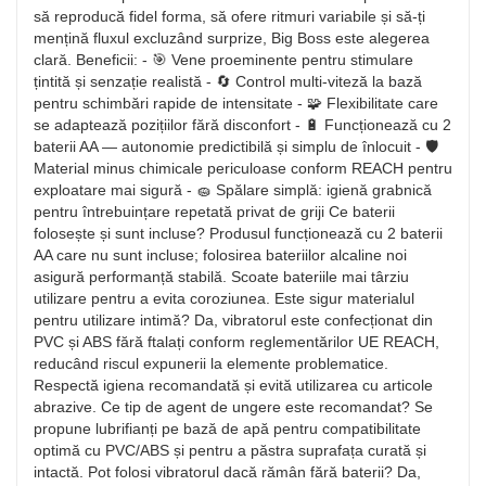
să reproducă fidel forma, să ofere ritmuri variabile și să-ți
mențină fluxul excluzând surprize, Big Boss este alegerea
clară. Beneficii: - 🎯 Vene proeminente pentru stimulare
țintită și senzație realistă - 🔄 Control multi-viteză la bază
pentru schimbări rapide de intensitate - 🧩 Flexibilitate care
se adaptează pozițiilor fără disconfort - 🔋 Funcționează cu 2
baterii AA — autonomie predictibilă și simplu de înlocuit - 🛡️
Material minus chimicale periculoase conform REACH pentru
exploatare mai sigură - 🧽 Spălare simplă: igienă grabnică
pentru întrebuințare repetată privat de griji Ce baterii
folosește și sunt incluse? Produsul funcționează cu 2 baterii
AA care nu sunt incluse; folosirea bateriilor alcaline noi
asigură performanță stabilă. Scoate bateriile mai târziu
utilizare pentru a evita coroziunea. Este sigur materialul
pentru utilizare intimă? Da, vibratorul este confecționat din
PVC și ABS fără ftalați conform reglementărilor UE REACH,
reducând riscul expunerii la elemente problematice.
Respectă igiena recomandată și evită utilizarea cu articole
abrazive. Ce tip de agent de ungere este recomandat? Se
propune lubrifianți pe bază de apă pentru compatibilitate
optimă cu PVC/ABS și pentru a păstra suprafața curată și
intactă. Pot folosi vibratorul dacă rămân fără baterii? Da,