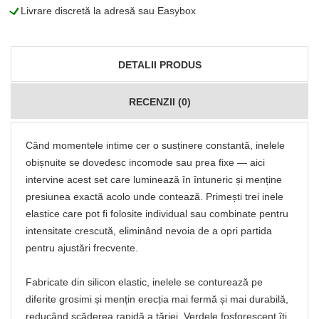
L
Livrare discretă la adresă sau Easybox
DETALII PRODUS
RECENZII (0)
Când momentele intime cer o susținere constantă, inelele
obișnuite se dovedesc incomode sau prea fixe — aici
intervine acest set care luminează în întuneric și menține
presiunea exactă acolo unde contează. Primești trei inele
elastice care pot fi folosite individual sau combinate pentru
intensitate crescută, eliminând nevoia de a opri partida
pentru ajustări frecvente.
Fabricate din silicon elastic, inelele se conturează pe
diferite grosimi și mențin erecția mai fermă și mai durabilă,
reducând scăderea rapidă a tăriei. Verdele fosforescent îți