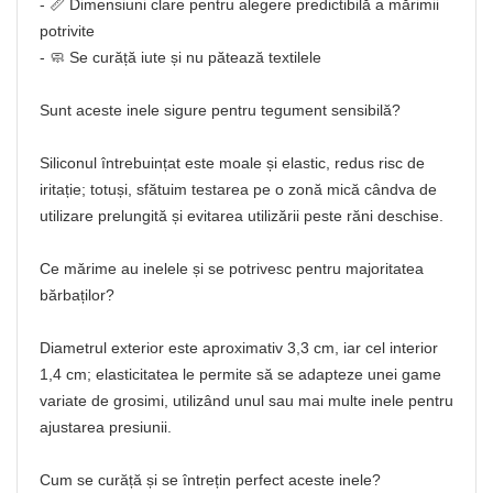
- 📏 Dimensiuni clare pentru alegere predictibilă a mărimii
potrivite
- 🧼 Se curăță iute și nu pătează textilele
Sunt aceste inele sigure pentru tegument sensibilă?
Siliconul întrebuințat este moale și elastic, redus risc de
iritație; totuși, sfătuim testarea pe o zonă mică cândva de
utilizare prelungită și evitarea utilizării peste răni deschise.
Ce mărime au inelele și se potrivesc pentru majoritatea
bărbaților?
Diametrul exterior este aproximativ 3,3 cm, iar cel interior
1,4 cm; elasticitatea le permite să se adapteze unei game
variate de grosimi, utilizând unul sau mai multe inele pentru
ajustarea presiunii.
Cum se curăță și se întrețin perfect aceste inele?