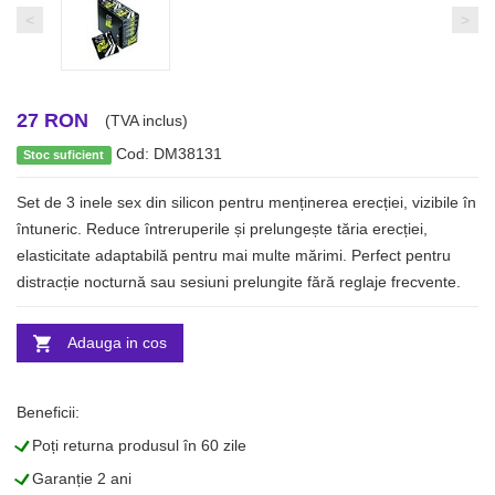
<
>
27 RON
(TVA inclus)
Cod: DM38131
Stoc suficient
Set de 3 inele sex din silicon pentru menținerea erecției, vizibile în
întuneric. Reduce întreruperile și prelungește tăria erecției,
elasticitate adaptabilă pentru mai multe mărimi. Perfect pentru
distracție nocturnă sau sesiuni prelungite fără reglaje frecvente.
Adauga in cos
Beneficii:
L
Poți returna produsul în 60 zile
L
Garanție 2 ani