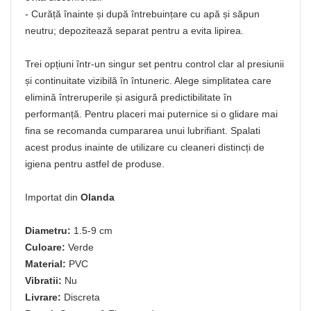
- Curăță înainte și după întrebuințare cu apă și săpun
neutru; depozitează separat pentru a evita lipirea.
Trei opțiuni într-un singur set pentru control clar al presiunii
și continuitate vizibilă în întuneric. Alege simplitatea care
elimină întreruperile și asigură predictibilitate în
performanță. Pentru placeri mai puternice si o glidare mai
fina se recomanda cumpararea unui lubrifiant. Spalati
acest produs inainte de utilizare cu cleaneri distincți de
igiena pentru astfel de produse.
Importat din
Olanda
Diametru:
1.5-9 cm
Culoare:
Verde
Material:
PVC
Vibratii:
Nu
Livrare:
Discreta