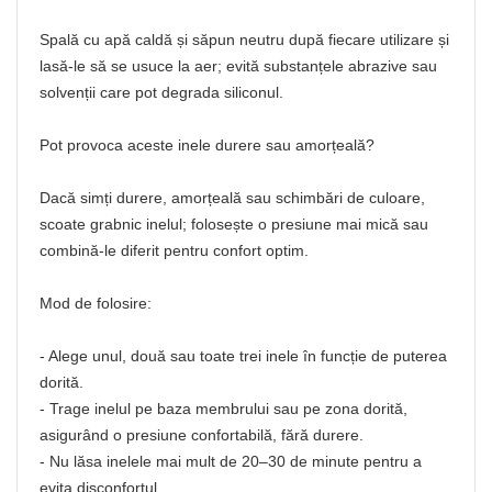
Spală cu apă caldă și săpun neutru după fiecare utilizare și
lasă-le să se usuce la aer; evită substanțele abrazive sau
solvenții care pot degrada siliconul.
Pot provoca aceste inele durere sau amorțeală?
Dacă simți durere, amorțeală sau schimbări de culoare,
scoate grabnic inelul; folosește o presiune mai mică sau
combină-le diferit pentru confort optim.
Mod de folosire:
- Alege unul, două sau toate trei inele în funcție de puterea
dorită.
- Trage inelul pe baza membrului sau pe zona dorită,
asigurând o presiune confortabilă, fără durere.
- Nu lăsa inelele mai mult de 20–30 de minute pentru a
evita disconfortul.