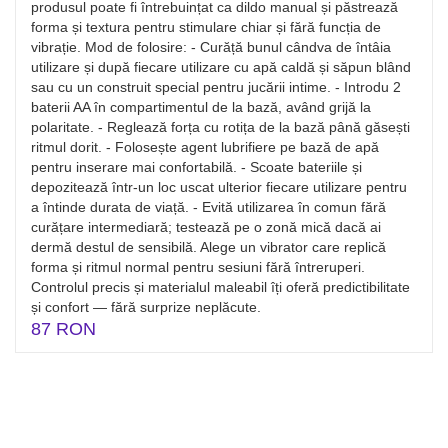
produsul poate fi întrebuințat ca dildo manual și păstrează
forma și textura pentru stimulare chiar și fără funcția de
vibrație. Mod de folosire: - Curăță bunul cândva de întâia
utilizare și după fiecare utilizare cu apă caldă și săpun blând
sau cu un construit special pentru jucării intime. - Introdu 2
baterii AA în compartimentul de la bază, având grijă la
polaritate. - Reglează forța cu rotița de la bază până găsești
ritmul dorit. - Folosește agent lubrifiere pe bază de apă
pentru inserare mai confortabilă. - Scoate bateriile și
depozitează într-un loc uscat ulterior fiecare utilizare pentru
a întinde durata de viață. - Evită utilizarea în comun fără
curățare intermediară; testează pe o zonă mică dacă ai
dermă destul de sensibilă. Alege un vibrator care replică
forma și ritmul normal pentru sesiuni fără întreruperi.
Controlul precis și materialul maleabil îți oferă predictibilitate
și confort — fără surprize neplăcute.
87 RON