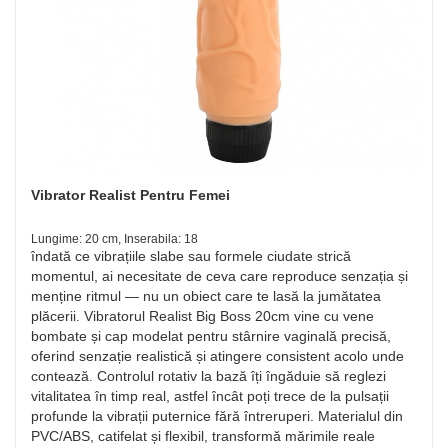
Vibrator Realist Pentru Femei
Lungime: 20 cm, Inserabila: 18
îndată ce vibrațiile slabe sau formele ciudate strică
momentul, ai necesitate de ceva care reproduce senzația și
menține ritmul — nu un obiect care te lasă la jumătatea
plăcerii. Vibratorul Realist Big Boss 20cm vine cu vene
bombate și cap modelat pentru stârnire vaginală precisă,
oferind senzație realistică și atingere consistent acolo unde
contează. Controlul rotativ la bază îți îngăduie să reglezi
vitalitatea în timp real, astfel încât poți trece de la pulsații
profunde la vibrații puternice fără întreruperi. Materialul din
PVC/ABS, catifelat și flexibil, transformă mărimile reale