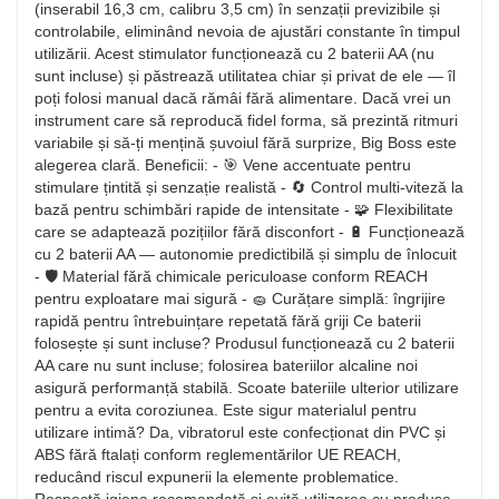
(inserabil 16,3 cm, calibru 3,5 cm) în senzații previzibile și
controlabile, eliminând nevoia de ajustări constante în timpul
utilizării. Acest stimulator funcționează cu 2 baterii AA (nu
sunt incluse) și păstrează utilitatea chiar și privat de ele — îl
poți folosi manual dacă rămâi fără alimentare. Dacă vrei un
instrument care să reproducă fidel forma, să prezintă ritmuri
variabile și să-ți mențină șuvoiul fără surprize, Big Boss este
alegerea clară. Beneficii: - 🎯 Vene accentuate pentru
stimulare țintită și senzație realistă - 🔄 Control multi-viteză la
bază pentru schimbări rapide de intensitate - 🧩 Flexibilitate
care se adaptează pozițiilor fără disconfort - 🔋 Funcționează
cu 2 baterii AA — autonomie predictibilă și simplu de înlocuit
- 🛡️ Material fără chimicale periculoase conform REACH
pentru exploatare mai sigură - 🧽 Curățare simplă: îngrijire
rapidă pentru întrebuințare repetată fără griji Ce baterii
folosește și sunt incluse? Produsul funcționează cu 2 baterii
AA care nu sunt incluse; folosirea bateriilor alcaline noi
asigură performanță stabilă. Scoate bateriile ulterior utilizare
pentru a evita coroziunea. Este sigur materialul pentru
utilizare intimă? Da, vibratorul este confecționat din PVC și
ABS fără ftalați conform reglementărilor UE REACH,
reducând riscul expunerii la elemente problematice.