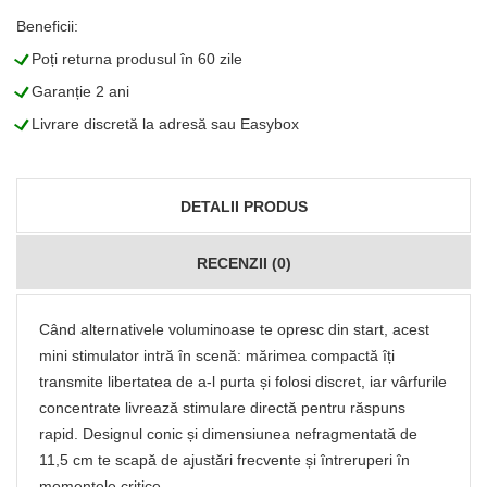
Beneficii:
L
Poți returna produsul în 60 zile
L
Garanție 2 ani
L
Livrare discretă la adresă sau Easybox
DETALII PRODUS
RECENZII (0)
Când alternativele voluminoase te opresc din start, acest
mini stimulator intră în scenă: mărimea compactă îți
transmite libertatea de a-l purta și folosi discret, iar vârfurile
concentrate livrează stimulare directă pentru răspuns
rapid. Designul conic și dimensiunea nefragmentată de
11,5 cm te scapă de ajustări frecvente și întreruperi în
momentele critice.