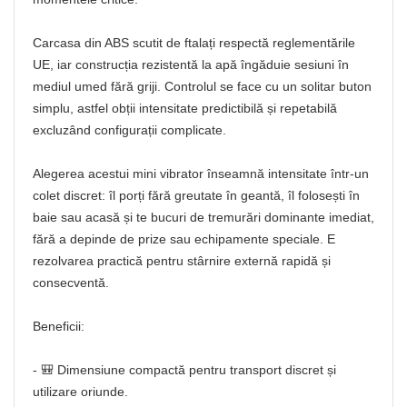
Carcasa din ABS scutit de ftalați respectă reglementările
UE, iar construcția rezistentă la apă îngăduie sesiuni în
mediul umed fără griji. Controlul se face cu un solitar buton
simplu, astfel obții intensitate predictibilă și repetabilă
excluzând configurații complicate.
Alegerea acestui mini vibrator înseamnă intensitate într-un
colet discret: îl porți fără greutate în geantă, îl folosești în
baie sau acasă și te bucuri de tremurări dominante imediat,
fără a depinde de prize sau echipamente speciale. E
rezolvarea practică pentru stârnire externă rapidă și
consecventă.
Beneficii:
- 🎒 Dimensiune compactă pentru transport discret și
utilizare oriunde.