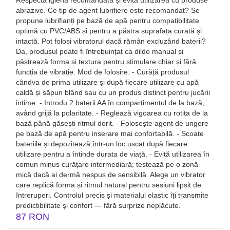
Respectă igiena recomandată și evită utilizarea cu produse
abrazive. Ce tip de agent lubrifiere este recomandat? Se
propune lubrifianți pe bază de apă pentru compatibilitate
optimă cu PVC/ABS și pentru a păstra suprafața curată și
intactă. Pot folosi vibratorul dacă rămân excluzând baterii?
Da, produsul poate fi întrebuințat ca dildo manual și
păstrează forma și textura pentru stimulare chiar și fără
funcția de vibrație. Mod de folosire: - Curăță produsul
cândva de prima utilizare și după fiecare utilizare cu apă
caldă și săpun blând sau cu un produs distinct pentru jucării
intime. - Introdu 2 baterii AA în compartimentul de la bază,
având grijă la polaritate. - Reglează vigoarea cu rotița de la
bază până găsești ritmul dorit. - Folosește agent de ungere
pe bază de apă pentru inserare mai confortabilă. - Scoate
bateriile și depozitează într-un loc uscat după fiecare
utilizare pentru a întinde durata de viață. - Evită utilizarea în
comun minus curățare intermediară; testează pe o zonă
mică dacă ai dermă nespus de sensibilă. Alege un vibrator
care replică forma și ritmul natural pentru sesiuni lipsit de
întreruperi. Controlul precis și materialul elastic îți transmite
predictibilitate și confort — fără surprize neplăcute.
87 RON