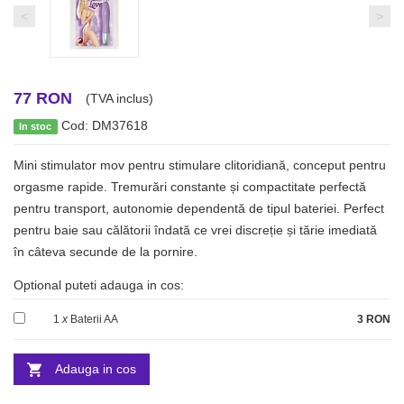
<
>
77 RON
(TVA inclus)
Cod: DM37618
In stoc
Mini stimulator mov pentru stimulare clitoridiană, conceput pentru
orgasme rapide. Tremurări constante și compactitate perfectă
pentru transport, autonomie dependentă de tipul bateriei. Perfect
pentru baie sau călătorii îndată ce vrei discreție și tărie imediată
în câteva secunde de la pornire.
Optional puteti adauga in cos:
1
x
Baterii AA
3 RON
Adauga in cos