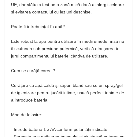
UE, dar sfătuim test pe o zonă mică dacă ai alergii celebre
și evitarea contactului cu leziuni deschise.
Poate fi întrebuințat în apă?
Este robust la apă pentru utilizare în medii umede, însă nu
îl scufunda sub presiune puternică; verifică etanșarea în
jurul compartimentului bateriei cândva de utilizare.
Cum se curăță corect?
Curățare cu apă caldă și săpun blând sau cu un spray/gel
de igienizare pentru jucării intime; usucă perfect înainte de
a introduce bateria.
Mod de folosire:
- Introdu baterie 1 x AA conform polarității indicate.
- Pornește prin apăsarea butonului și ajustează puterea cu