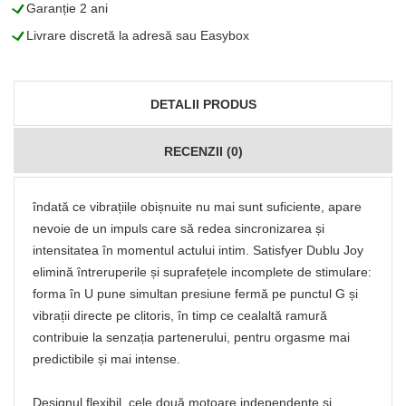
L
Garanție 2 ani
L
Livrare discretă la adresă sau Easybox
DETALII PRODUS
RECENZII (0)
îndată ce vibrațiile obișnuite nu mai sunt suficiente, apare
nevoie de un impuls care să redea sincronizarea și
intensitatea în momentul actului intim. Satisfyer Dublu Joy
elimină întreruperile și suprafețele incomplete de stimulare:
forma în U pune simultan presiune fermă pe punctul G și
vibrații directe pe clitoris, în timp ce cealaltă ramură
contribuie la senzația partenerului, pentru orgasme mai
predictibile și mai intense.
Designul flexibil, cele două motoare independente și