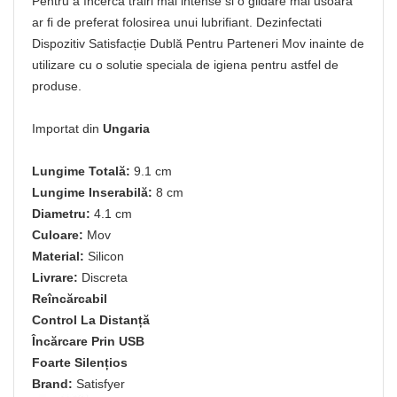
Pentru a încerca trairi mai intense si o glidare mai usoara
ar fi de preferat folosirea unui lubrifiant. Dezinfectati
Dispozitiv Satisfacție Dublă Pentru Parteneri Mov inainte de
utilizare cu o solutie speciala de igiena pentru astfel de
produse.
Importat din
Ungaria
Lungime Totală:
9.1 cm
Lungime Inserabilă:
8 cm
Diametru:
4.1 cm
Culoare:
Mov
Material:
Silicon
Livrare:
Discreta
Reîncărcabil
Control La Distanță
Încărcare Prin USB
Foarte Silențios
Brand:
Satisfyer