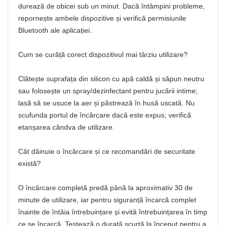
durează de obicei sub un minut. Dacă întâmpini probleme,
repornește ambele dispozitive și verifică permisiunile
Bluetooth ale aplicației.
Cum se curăță corect dispozitivul mai târziu utilizare?
Clătește suprafața din silicon cu apă caldă și săpun neutru
sau folosește un spray/dezinfectant pentru jucării intime;
lasă să se usuce la aer și păstrează în husă uscată. Nu
scufunda portul de încărcare dacă este expus; verifică
etanșarea cândva de utilizare.
Cât dăinuie o încărcare și ce recomandări de securitate
există?
O încărcare completă predă până la aproximativ 30 de
minute de utilizare, iar pentru siguranță încarcă complet
înainte de întâia întrebuințare și evită întrebuințarea în timp
ce se încarcă. Testează o durată scurtă la început pentru a