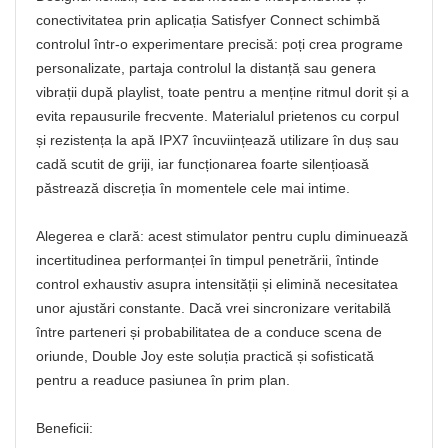
conectivitatea prin aplicația Satisfyer Connect schimbă
controlul într-o experimentare precisă: poți crea programe
personalizate, partaja controlul la distanță sau genera
vibrații după playlist, toate pentru a menține ritmul dorit și a
evita repausurile frecvente. Materialul prietenos cu corpul
și rezistența la apă IPX7 încuviințează utilizare în duș sau
cadă scutit de griji, iar funcționarea foarte silențioasă
păstrează discreția în momentele cele mai intime.
Alegerea e clară: acest stimulator pentru cuplu diminuează
incertitudinea performanței în timpul penetrării, întinde
control exhaustiv asupra intensității și elimină necesitatea
unor ajustări constante. Dacă vrei sincronizare veritabilă
între parteneri și probabilitatea de a conduce scena de
oriunde, Double Joy este soluția practică și sofisticată
pentru a readuce pasiunea în prim plan.
Beneficii: