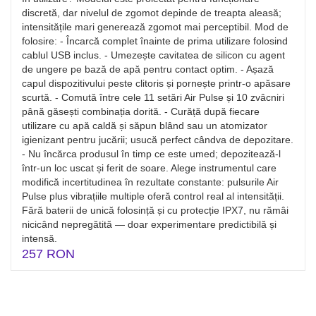
discretă, dar nivelul de zgomot depinde de treapta aleasă;
intensitățile mari generează zgomot mai perceptibil. Mod de
folosire: - Încarcă complet înainte de prima utilizare folosind
cablul USB inclus. - Umezește cavitatea de silicon cu agent
de ungere pe bază de apă pentru contact optim. - Așază
capul dispozitivului peste clitoris și pornește printr‑o apăsare
scurtă. - Comută între cele 11 setări Air Pulse și 10 zvâcniri
până găsești combinația dorită. - Curăță după fiecare
utilizare cu apă caldă și săpun blând sau un atomizator
igienizant pentru jucării; usucă perfect cândva de depozitare.
- Nu încărca produsul în timp ce este umed; depozitează-l
într‑un loc uscat și ferit de soare. Alege instrumentul care
modifică incertitudinea în rezultate constante: pulsurile Air
Pulse plus vibrațiile multiple oferă control real al intensității.
Fără baterii de unică folosință și cu protecție IPX7, nu rămâi
nicicând nepregătită — doar experimentare predictibilă și
intensă.
257 RON