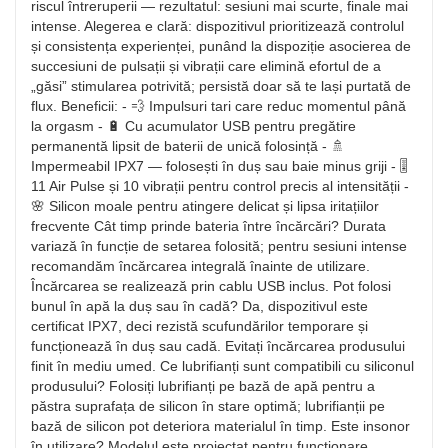
riscul întreruperii — rezultatul: sesiuni mai scurte, finale mai
intense. Alegerea e clară: dispozitivul prioritizează controlul
și consistența experienței, punând la dispoziție asocierea de
succesiuni de pulsații și vibrații care elimină efortul de a
„găsi” stimularea potrivită; persistă doar să te lași purtată de
flux. Beneficii: - 💨 Impulsuri tari care reduc momentul până
la orgasm - 🔋 Cu acumulator USB pentru pregătire
permanentă lipsit de baterii de unică folosință - 🚿
Impermeabil IPX7 — folosești în duș sau baie minus griji - 🎚️
11 Air Pulse și 10 vibrații pentru control precis al intensității -
🌸 Silicon moale pentru atingere delicat și lipsa iritațiilor
frecvente Cât timp prinde bateria între încărcări? Durata
variază în funcție de setarea folosită; pentru sesiuni intense
recomandăm încărcarea integrală înainte de utilizare.
Încărcarea se realizează prin cablu USB inclus. Pot folosi
bunul în apă la duș sau în cadă? Da, dispozitivul este
certificat IPX7, deci rezistă scufundărilor temporare și
funcționează în duș sau cadă. Evitați încărcarea produsului
finit în mediu umed. Ce lubrifianți sunt compatibili cu siliconul
produsului? Folosiți lubrifianți pe bază de apă pentru a
păstra suprafața de silicon în stare optimă; lubrifianții pe
bază de silicon pot deteriora materialul în timp. Este insonor
în utilizare? Modelul este proiectat pentru funcționare