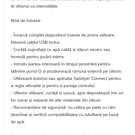
te obișnui cu intensitățile.
Mod de folosire:
- Încarcă complet dispozitivul înainte de prima utilizare,
folosind cablul USB inclus.
- Curăță suprafața cu apă caldă și săpun neutru sau
formulă pentru jucării intime.
- Introdu partea interioară în timpul penetrării pentru
stârnire punct G și poziționează ramura externă pe clitoris.
- Utilizează butonul sau aplicația Satisfyer Connect pentru
a regla vibrațiile și pentru a partaja controlul.
- Ulterior utilizare, curăță și usucă, apoi depozitează într-un
loc uscat și separat de alte materiale din silicon.
- Recomandare de siguranță: nu utiliza pe piele cu răni
deschise și verifică compatibilitatea cu lubrifianți pe bază
de apă.