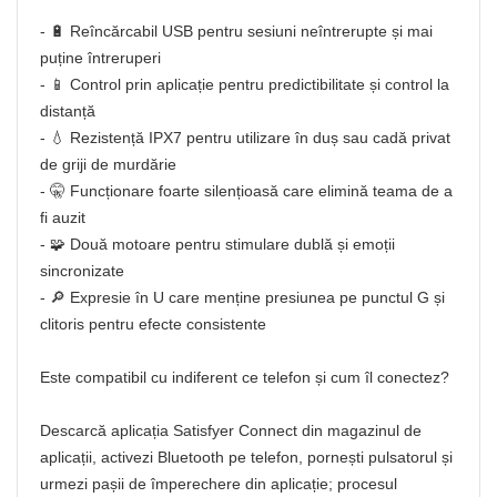
- 🔋 Reîncărcabil USB pentru sesiuni neîntrerupte și mai
puține întreruperi
- 📱 Control prin aplicație pentru predictibilitate și control la
distanță
- 💧 Rezistență IPX7 pentru utilizare în duș sau cadă privat
de griji de murdărie
- 🤫 Funcționare foarte silențioasă care elimină teama de a
fi auzit
- 🧩 Două motoare pentru stimulare dublă și emoții
sincronizate
- 🔎 Expresie în U care menține presiunea pe punctul G și
clitoris pentru efecte consistente
Este compatibil cu indiferent ce telefon și cum îl conectez?
Descarcă aplicația Satisfyer Connect din magazinul de
aplicații, activezi Bluetooth pe telefon, pornești pulsatorul și
urmezi pașii de împerechere din aplicație; procesul