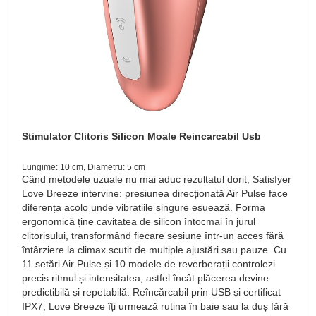
Stimulator Clitoris Silicon Moale Reincarcabil Usb
Lungime: 10 cm, Diametru: 5 cm
Când metodele uzuale nu mai aduc rezultatul dorit, Satisfyer
Love Breeze intervine: presiunea direcționată Air Pulse face
diferența acolo unde vibrațiile singure eșuează. Forma
ergonomică ține cavitatea de silicon întocmai în jurul
clitorisului, transformând fiecare sesiune într‑un acces fără
întârziere la climax scutit de multiple ajustări sau pauze. Cu
11 setări Air Pulse și 10 modele de reverberații controlezi
precis ritmul și intensitatea, astfel încât plăcerea devine
predictibilă și repetabilă. Reîncărcabil prin USB și certificat
IPX7, Love Breeze îți urmează rutina în baie sau la duș fără