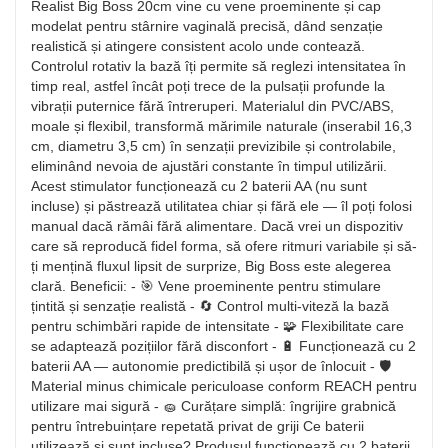
Realist Big Boss 20cm vine cu vene proeminente și cap
modelat pentru stârnire vaginală precisă, dând senzație
realistică și atingere consistent acolo unde contează.
Controlul rotativ la bază îți permite să reglezi intensitatea în
timp real, astfel încât poți trece de la pulsații profunde la
vibrații puternice fără întreruperi. Materialul din PVC/ABS,
moale și flexibil, transformă mărimile naturale (inserabil 16,3
cm, diametru 3,5 cm) în senzații previzibile și controlabile,
eliminând nevoia de ajustări constante în timpul utilizării.
Acest stimulator funcționează cu 2 baterii AA (nu sunt
incluse) și păstrează utilitatea chiar și fără ele — îl poți folosi
manual dacă rămâi fără alimentare. Dacă vrei un dispozitiv
care să reproducă fidel forma, să ofere ritmuri variabile și să-
ți mențină fluxul lipsit de surprize, Big Boss este alegerea
clară. Beneficii: - 🎯 Vene proeminente pentru stimulare
țintită și senzație realistă - 🔄 Control multi-viteză la bază
pentru schimbări rapide de intensitate - 🧩 Flexibilitate care
se adaptează pozițiilor fără disconfort - 🔋 Funcționează cu 2
baterii AA — autonomie predictibilă și ușor de înlocuit - 🛡️
Material minus chimicale periculoase conform REACH pentru
utilizare mai sigură - 🧽 Curățare simplă: îngrijire grabnică
pentru întrebuințare repetată privat de griji Ce baterii
utilizează și sunt incluse? Produsul funcționează cu 2 baterii