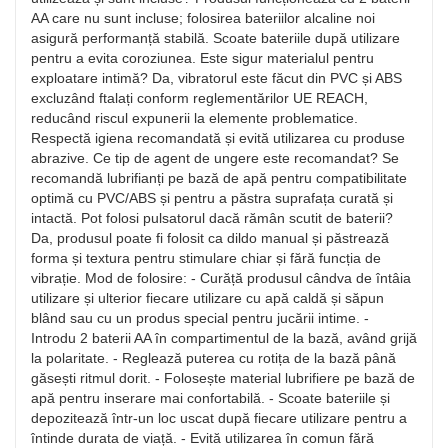
AA care nu sunt incluse; folosirea bateriilor alcaline noi
asigură performanță stabilă. Scoate bateriile după utilizare
pentru a evita coroziunea. Este sigur materialul pentru
exploatare intimă? Da, vibratorul este făcut din PVC și ABS
excluzând ftalați conform reglementărilor UE REACH,
reducând riscul expunerii la elemente problematice.
Respectă igiena recomandată și evită utilizarea cu produse
abrazive. Ce tip de agent de ungere este recomandat? Se
recomandă lubrifianți pe bază de apă pentru compatibilitate
optimă cu PVC/ABS și pentru a păstra suprafața curată și
intactă. Pot folosi pulsatorul dacă rămân scutit de baterii?
Da, produsul poate fi folosit ca dildo manual și păstrează
forma și textura pentru stimulare chiar și fără funcția de
vibrație. Mod de folosire: - Curăță produsul cândva de întâia
utilizare și ulterior fiecare utilizare cu apă caldă și săpun
blând sau cu un produs special pentru jucării intime. -
Introdu 2 baterii AA în compartimentul de la bază, având grijă
la polaritate. - Reglează puterea cu rotița de la bază până
găsești ritmul dorit. - Folosește material lubrifiere pe bază de
apă pentru inserare mai confortabilă. - Scoate bateriile și
depozitează într-un loc uscat după fiecare utilizare pentru a
întinde durata de viață. - Evită utilizarea în comun fără