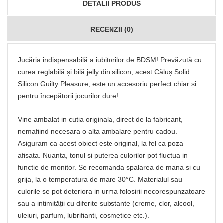
DETALII PRODUS
RECENZII (0)
Jucăria indispensabilă a iubitorilor de BDSM! Prevăzută cu
curea reglabilă și bilă jelly din silicon, acest Căluș Solid
Silicon Guilty Pleasure, este un accesoriu perfect chiar și
pentru începătorii jocurilor dure!
Vine ambalat in cutia originala, direct de la fabricant,
nemafiind necesara o alta ambalare pentru cadou.
Asiguram ca acest obiect este original, la fel ca poza
afisata. Nuanta, tonul si puterea culorilor pot fluctua in
functie de monitor. Se recomanda spalarea de mana si cu
grija, la o temperatura de mare 30°C. Materialul sau
culorile se pot deteriora in urma folosirii necorespunzatoare
sau a intimității cu diferite substante (creme, clor, alcool,
uleiuri, parfum, lubrifianti, cosmetice etc.).