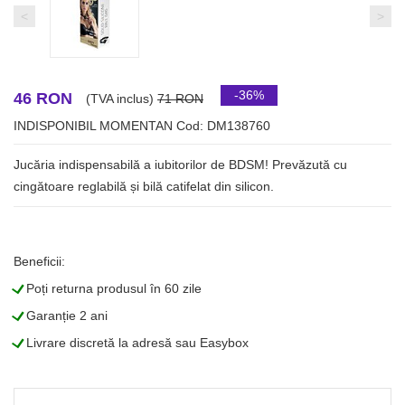
<
>
-36%
46 RON
(TVA inclus)
71 RON
INDISPONIBIL MOMENTAN
Cod: DM138760
Jucăria indispensabilă a iubitorilor de BDSM! Prevăzută cu
cingătoare reglabilă și bilă catifelat din silicon.
Beneficii:
L
Poți returna produsul în 60 zile
L
Garanție 2 ani
L
Livrare discretă la adresă sau Easybox