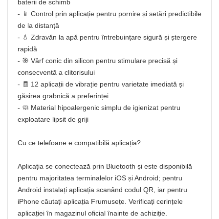
baterii de schimb
- 📱 Control prin aplicație pentru pornire și setări predictibile
de la distanță
- 💧 Zdravăn la apă pentru întrebuințare sigură și ștergere
rapidă
- 🎯 Vârf conic din silicon pentru stimulare precisă și
consecventă a clitorisului
- 🧾 12 aplicații de vibrație pentru varietate imediată și
găsirea grabnică a preferinței
- 🧼 Material hipoalergenic simplu de igienizat pentru
exploatare lipsit de griji
Cu ce telefoane e compatibilă aplicația?
Aplicația se conectează prin Bluetooth și este disponibilă
pentru majoritatea terminalelor iOS și Android; pentru
Android instalați aplicația scanând codul QR, iar pentru
iPhone căutați aplicația Frumusețe. Verificați cerințele
aplicației în magazinul oficial înainte de achiziție.