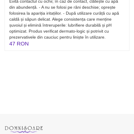
Evită contactul cu ochii; în caz de contact, clătește cu apă
din abundență. - A nu se folosi pe răni deschise; oprește
folosirea la apariția iritațiilor. - După utilizare curăță cu apă
caldă și săpun delicat. Alege consistența care menține
șuvoiul și elimină întreruperile: lubrifiere durabilă și pH
optimizat. Produs verificat dermato-logic și potrivit cu
prezervativele din cauciuc pentru liniște în utilizare.
47 RON