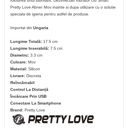
folosirea unui lubrifiant. Dezinfectati Vibrator Ou Smart
Pretty Love Abner Mov inainte si dupa utilizare cu o solutie
speciala de igiena pentru astfel de produse.
Importat din
Ungaria
Lungime Totală:
17.5 cm
Lungime Inserabilă:
7.5 cm
Diametru:
3.3 cm
Culoare:
Mov
Material:
Silicon
Livrare:
Discreta
Reîncărcabil
Control La Distanță
Încărcare Prin USB
Conectare La Smartphone
Brand:
Pretty Love