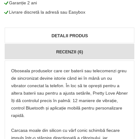
L
Garanție 2 ani
L
Livrare discretă la adresă sau Easybox
DETALII PRODUS
RECENZII (6)
Oboseala produselor care cer baterii sau telecomenzi greu
de sincronizat devine istorie când iei în mână un ou
vibrator conectat la telefon. În loc să te oprești pentru a
altera baterii sau pentru a ajusta setările, Pretty Love Abner
îți dă controlul precis în palmă: 12 maniere de vibrație,
control Bluetooth și aplicație mobilă pentru personalizare
rapidă.
Carcasa moale din silicon cu vârf conic schimbă fiecare
impuls într-o stârnire direcționată a clitorisului, iar