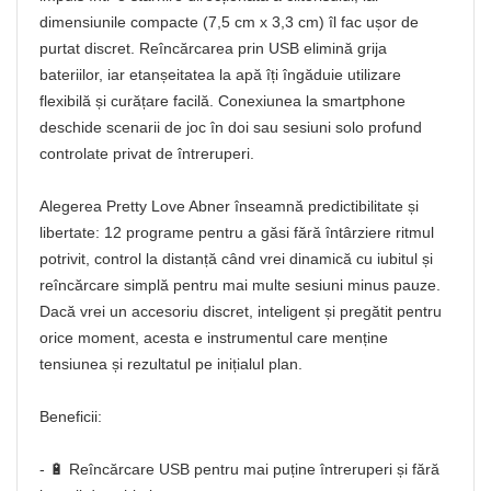
dimensiunile compacte (7,5 cm x 3,3 cm) îl fac ușor de
purtat discret. Reîncărcarea prin USB elimină grija
bateriilor, iar etanșeitatea la apă îți îngăduie utilizare
flexibilă și curățare facilă. Conexiunea la smartphone
deschide scenarii de joc în doi sau sesiuni solo profund
controlate privat de întreruperi.
Alegerea Pretty Love Abner înseamnă predictibilitate și
libertate: 12 programe pentru a găsi fără întârziere ritmul
potrivit, control la distanță când vrei dinamică cu iubitul și
reîncărcare simplă pentru mai multe sesiuni minus pauze.
Dacă vrei un accesoriu discret, inteligent și pregătit pentru
orice moment, acesta e instrumentul care menține
tensiunea și rezultatul pe inițialul plan.
Beneficii:
- 🔋 Reîncărcare USB pentru mai puține întreruperi și fără