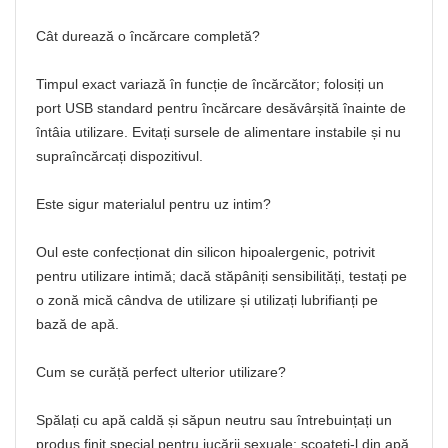
Cât durează o încărcare completă?
Timpul exact variază în funcție de încărcător; folosiți un
port USB standard pentru încărcare desăvârșită înainte de
întâia utilizare. Evitați sursele de alimentare instabile și nu
supraîncărcați dispozitivul.
Este sigur materialul pentru uz intim?
Oul este confecționat din silicon hipoalergenic, potrivit
pentru utilizare intimă; dacă stăpâniți sensibilități, testați pe
o zonă mică cândva de utilizare și utilizați lubrifianți pe
bază de apă.
Cum se curăță perfect ulterior utilizare?
Spălați cu apă caldă și săpun neutru sau întrebuințați un
produs finit special pentru jucării sexuale; scoateți-l din apă