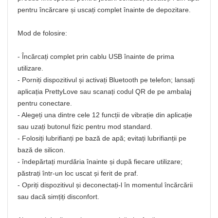
pentru încărcare și uscați complet înainte de depozitare.
Mod de folosire:
- Încărcați complet prin cablu USB înainte de prima
utilizare.
- Porniți dispozitivul și activați Bluetooth pe telefon; lansați
aplicația PrettyLove sau scanați codul QR de pe ambalaj
pentru conectare.
- Alegeți una dintre cele 12 funcții de vibrație din aplicație
sau uzați butonul fizic pentru mod standard.
- Folosiți lubrifianți pe bază de apă; evitați lubrifianții pe
bază de silicon.
- îndepărtați murdăria înainte și după fiecare utilizare;
păstrați într-un loc uscat și ferit de praf.
- Opriți dispozitivul și deconectați-l în momentul încărcării
sau dacă simțiți disconfort.