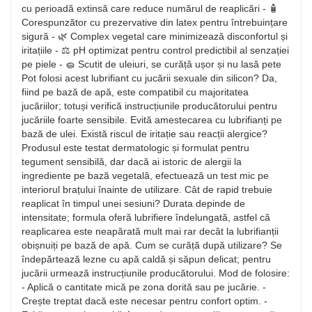
cu perioadă extinsă care reduce numărul de reaplicări - 🧴
Corespunzător cu prezervative din latex pentru întrebuințare
sigură - 🌿 Complex vegetal care minimizează disconfortul și
iritațiile - ⚖️ pH optimizat pentru control predictibil al senzației
pe piele - 🧽 Scutit de uleiuri, se curăță ușor și nu lasă pete
Pot folosi acest lubrifiant cu jucării sexuale din silicon? Da,
fiind pe bază de apă, este compatibil cu majoritatea
jucăriilor; totuși verifică instrucțiunile producătorului pentru
jucăriile foarte sensibile. Evită amestecarea cu lubrifianți pe
bază de ulei. Există riscul de iritație sau reacții alergice?
Produsul este testat dermatologic și formulat pentru
tegument sensibilă, dar dacă ai istoric de alergii la
ingrediente pe bază vegetală, efectuează un test mic pe
interiorul brațului înainte de utilizare. Cât de rapid trebuie
reaplicat în timpul unei sesiuni? Durata depinde de
intensitate; formula oferă lubrifiere îndelungată, astfel că
reaplicarea este neapărată mult mai rar decât la lubrifianții
obișnuiți pe bază de apă. Cum se curăță după utilizare? Se
îndepărtează lezne cu apă caldă și săpun delicat; pentru
jucării urmează instrucțiunile producătorului. Mod de folosire:
- Aplică o cantitate mică pe zona dorită sau pe jucărie. -
Crește treptat dacă este necesar pentru confort optim. -