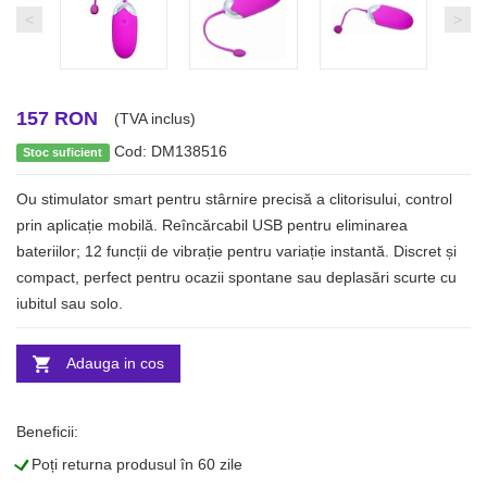
<
>
157 RON
(TVA inclus)
Cod: DM138516
Stoc suficient
Ou stimulator smart pentru stârnire precisă a clitorisului, control
prin aplicație mobilă. Reîncărcabil USB pentru eliminarea
bateriilor; 12 funcții de vibrație pentru variație instantă. Discret și
compact, perfect pentru ocazii spontane sau deplasări scurte cu
iubitul sau solo.
Adauga in cos
Beneficii:
L
Poți returna produsul în 60 zile