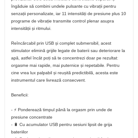
îngăduie să combini undele pulsante cu vibrații pentru
senzații personalizate, iar 11 intensități de presiune plus 10
programe de vibrație transmite control plenar asupra
intensității și ritmului.
Reîncărcabil prin USB și complet submersibil, acest
stimulator elimină grijile legate de baterii sau deteriorare la
apă, astfel încât poți să te concentrezi doar pe rezultat:
orgasme mai rapide, mai puternice și repetabile. Pentru
cine vrea lux palpabil și reușită predictibilă, acesta este
instrumentul care livrează consecvent.
Beneficii:
- ⚡ Ponderează timpul până la orgasm prin unde de
presiune concentrate
- 🔋 Cu acumulator USB pentru sesiuni lipsit de grija
bateriilor