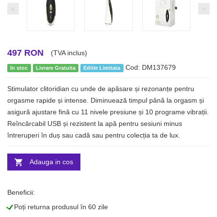
<
>
497 RON
(TVA inclus)
Cod: DM137679
In stoc
Livrare Gratuita
Editie Limitata
Stimulator clitoridian cu unde de apăsare și rezonanțe pentru
orgasme rapide și intense. Diminuează timpul până la orgasm și
asigură ajustare fină cu 11 nivele presiune și 10 programe vibrații.
Reîncărcabil USB și rezistent la apă pentru sesiuni minus
întreruperi în duș sau cadă sau pentru colecția ta de lux.
Adauga in cos
Beneficii:
L
Poți returna produsul în 60 zile