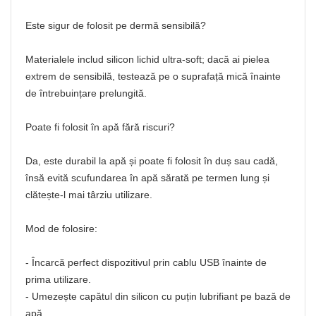
Este sigur de folosit pe dermă sensibilă?
Materialele includ silicon lichid ultra-soft; dacă ai pielea
extrem de sensibilă, testează pe o suprafață mică înainte
de întrebuințare prelungită.
Poate fi folosit în apă fără riscuri?
Da, este durabil la apă și poate fi folosit în duș sau cadă,
însă evită scufundarea în apă sărată pe termen lung și
clătește-l mai târziu utilizare.
Mod de folosire:
- Încarcă perfect dispozitivul prin cablu USB înainte de
prima utilizare.
- Umezește capătul din silicon cu puțin lubrifiant pe bază de
apă.