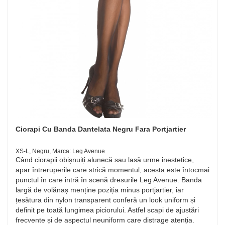
Ciorapi Cu Banda Dantelata Negru Fara Portjartier
XS-L, Negru, Marca: Leg Avenue
Când ciorapii obișnuiți alunecă sau lasă urme inestetice,
apar întreruperile care strică momentul; acesta este întocmai
punctul în care intră în scenă dresurile Leg Avenue. Banda
largă de volănaș menține poziția minus portjartier, iar
țesătura din nylon transparent conferă un look uniform și
definit pe toată lungimea piciorului. Astfel scapi de ajustări
frecvente și de aspectul neuniform care distrage atenția.