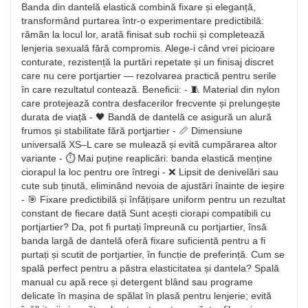
Banda din dantelă elastică combină fixare și eleganță,
transformând purtarea într-o experimentare predictibilă:
rămân la locul lor, arată finisat sub rochii și completează
lenjeria sexuală fără compromis. Alege-i când vrei picioare
conturate, rezistență la purtări repetate și un finisaj discret
care nu cere portjartier — rezolvarea practică pentru serile
în care rezultatul contează. Beneficii: - 🧵 Material din nylon
care protejează contra desfacerilor frecvente și prelungește
durata de viață - 🖤 Bandă de dantelă ce asigură un alură
frumos și stabilitate fără portjartier - 📏 Dimensiune
universală XS–L care se mulează și evită cumpărarea altor
variante - ⏱️ Mai puține reaplicări: banda elastică menține
ciorapul la loc pentru ore întregi - ❌ Lipsit de denivelări sau
cute sub ținută, eliminând nevoia de ajustări înainte de ieșire
- 🎯 Fixare predictibilă și înfățișare uniform pentru un rezultat
constant de fiecare dată Sunt acești ciorapi compatibili cu
portjartier? Da, pot fi purtați împreună cu portjartier, însă
banda largă de dantelă oferă fixare suficientă pentru a fi
purtați și scutit de portjartier, în funcție de preferință. Cum se
spală perfect pentru a păstra elasticitatea și dantela? Spală
manual cu apă rece și detergent blând sau programe
delicate în mașina de spălat în plasă pentru lenjerie; evită