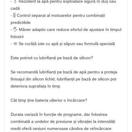
- 💧 Rezistent la apă pentru exploatare sigură în duș sau
cadă
- 🎚️ Control separat al motoarelor pentru combinații
predictibile
- 🖐️ Mâner adaptiv care reduce efortul de ajustare în timpul
folosirii
- 🧼 Se curăță iute cu apă și săpun sau formulă specială
Este potrivit cu lubrifianți pe bază de silicon?
Se recomandă lubrifianți pe bază de apă pentru a proteja
finisajul din silicon lichid; lubrifianții pe bază de silicon pot
deteriora suprafața în timp.
Cât timp ține bateria ulterior o încărcare?
Durata variază în funcție de programe, dar folosirea
combinată a undelor de presiune și vibrației la intensități
medii oferă sesiuni numeroase cândva de reîncărcare.