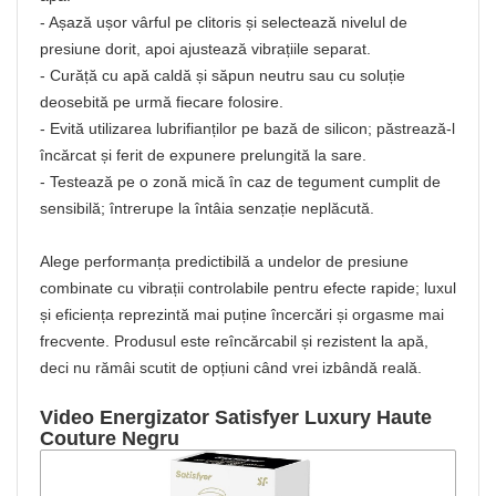
- Așază ușor vârful pe clitoris și selectează nivelul de
presiune dorit, apoi ajustează vibrațiile separat.
- Curăță cu apă caldă și săpun neutru sau cu soluție
deosebită pe urmă fiecare folosire.
- Evită utilizarea lubrifianților pe bază de silicon; păstrează-l
încărcat și ferit de expunere prelungită la sare.
- Testează pe o zonă mică în caz de tegument cumplit de
sensibilă; întrerupe la întâia senzație neplăcută.
Alege performanța predictibilă a undelor de presiune
combinate cu vibrații controlabile pentru efecte rapide; luxul
și eficiența reprezintă mai puține încercări și orgasme mai
frecvente. Produsul este reîncărcabil și rezistent la apă,
deci nu rămâi scutit de opțiuni când vrei izbândă reală.
Video Energizator Satisfyer Luxury Haute
Couture Negru