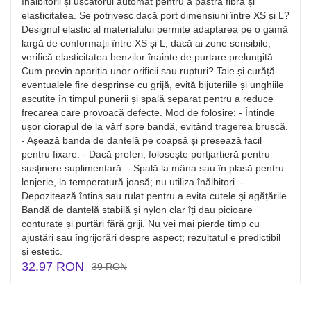
înălbitorii și uscătorul automat pentru a păstra fibra și
elasticitatea. Se potrivesc dacă port dimensiuni între XS și L?
Designul elastic al materialului permite adaptarea pe o gamă
largă de conformații între XS și L; dacă ai zone sensibile,
verifică elasticitatea benzilor înainte de purtare prelungită.
Cum previn apariția unor orificii sau rupturi? Taie și curăță
eventualele fire desprinse cu grijă, evită bijuteriile și unghiile
ascuțite în timpul punerii și spală separat pentru a reduce
frecarea care provoacă defecte. Mod de folosire: - Întinde
ușor ciorapul de la vârf spre bandă, evitând tragerea bruscă.
- Așează banda de dantelă pe coapsă și presează facil
pentru fixare. - Dacă preferi, folosește portjartieră pentru
susținere suplimentară. - Spală la mâna sau în plasă pentru
lenjerie, la temperatură joasă; nu utiliza înălbitori. -
Depozitează întins sau rulat pentru a evita cutele și agățările.
Bandă de dantelă stabilă și nylon clar îți dau picioare
conturate și purtări fără griji. Nu vei mai pierde timp cu
ajustări sau îngrijorări despre aspect; rezultatul e predictibil
și estetic.
32.97 RON
39 RON