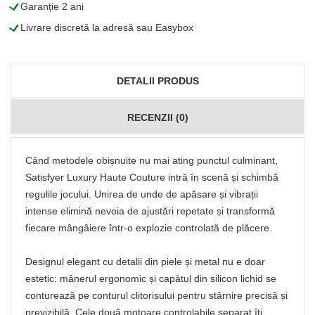
L
Garanție 2 ani
L
Livrare discretă la adresă sau Easybox
DETALII PRODUS
RECENZII (0)
Când metodele obișnuite nu mai ating punctul culminant,
Satisfyer Luxury Haute Couture intră în scenă și schimbă
regulile jocului. Unirea de unde de apăsare și vibrații
intense elimină nevoia de ajustări repetate și transformă
fiecare mângâiere într‑o explozie controlată de plăcere.
Designul elegant cu detalii din piele și metal nu e doar
estetic: mânerul ergonomic și capătul din silicon lichid se
conturează pe conturul clitorisului pentru stârnire precisă și
previzibilă. Cele două motoare controlabile separat îți