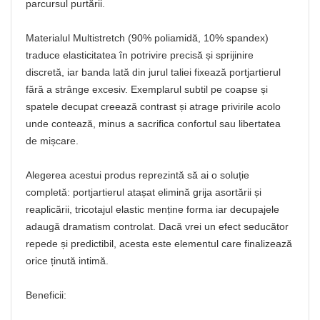
parcursul purtării.
Materialul Multistretch (90% poliamidă, 10% spandex)
traduce elasticitatea în potrivire precisă și sprijinire
discretă, iar banda lată din jurul taliei fixează portjartierul
fără a strânge excesiv. Exemplarul subtil pe coapse și
spatele decupat creează contrast și atrage privirile acolo
unde contează, minus a sacrifica confortul sau libertatea
de mișcare.
Alegerea acestui produs reprezintă să ai o soluție
completă: portjartierul atașat elimină grija asortării și
reaplicării, tricotajul elastic menține forma iar decupajele
adaugă dramatism controlat. Dacă vrei un efect seducător
repede și predictibil, acesta este elementul care finalizează
orice ținută intimă.
Beneficii: