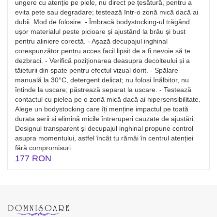
ungere cu atenție pe piele, nu direct pe țesătură, pentru a
evita pete sau degradare; testează într-o zonă mică dacă ai
dubii. Mod de folosire: - Îmbracă bodystocking-ul trăgând
ușor materialul peste picioare și ajustând la brâu și bust
pentru aliniere corectă. - Așază decupajul inghinal
corespunzător pentru acces facil lipsit de a fi nevoie să te
dezbraci. - Verifică poziționarea deasupra decolteului și a
tăieturii din spate pentru efectul vizual dorit. - Spălare
manuală la 30°C, detergent delicat; nu folosi înălbitor, nu
întinde la uscare; păstrează separat la uscare. - Testează
contactul cu pielea pe o zonă mică dacă ai hipersensibilitate.
Alege un bodystocking care îți menține impactul pe toată
durata serii și elimină micile întreruperi cauzate de ajustări.
Designul transparent și decupajul inghinal propune control
asupra momentului, astfel încât tu rămâi în centrul atenției
fără compromisuri.
177 RON