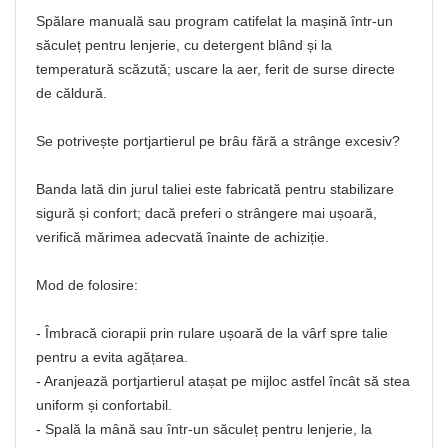
Spălare manuală sau program catifelat la mașină într-un
săculeț pentru lenjerie, cu detergent blând și la
temperatură scăzută; uscare la aer, ferit de surse directe
de căldură.
Se potrivește portjartierul pe brâu fără a strânge excesiv?
Banda lată din jurul taliei este fabricată pentru stabilizare
sigură și confort; dacă preferi o strângere mai ușoară,
verifică mărimea adecvată înainte de achiziție.
Mod de folosire:
- Îmbracă ciorapii prin rulare ușoară de la vârf spre talie
pentru a evita agățarea.
- Aranjează portjartierul atașat pe mijloc astfel încât să stea
uniform și confortabil.
- Spală la mână sau într-un săculeț pentru lenjerie, la