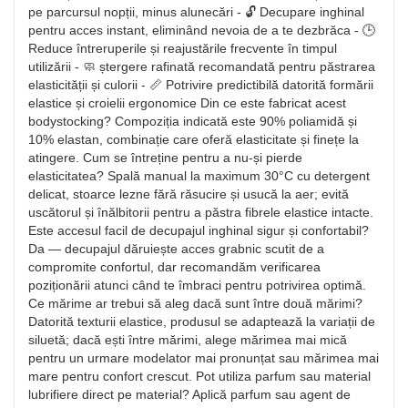
pe parcursul nopții, minus alunecări - 🔓 Decupare inghinal
pentru acces instant, eliminând nevoia de a te dezbrăca - 🕒
Reduce întreruperile și reajustările frecvente în timpul
utilizării - 🧼 ștergere rafinată recomandată pentru păstrarea
elasticității și culorii - 📏 Potrivire predictibilă datorită formării
elastice și croielii ergonomice Din ce este fabricat acest
bodystocking? Compoziția indicată este 90% poliamidă și
10% elastan, combinație care oferă elasticitate și finețe la
atingere. Cum se întreține pentru a nu-și pierde
elasticitatea? Spală manual la maximum 30°C cu detergent
delicat, stoarce lezne fără răsucire și usucă la aer; evită
uscătorul și înălbitorii pentru a păstra fibrele elastice intacte.
Este accesul facil de decupajul inghinal sigur și confortabil?
Da — decupajul dăruiește acces grabnic scutit de a
compromite confortul, dar recomandăm verificarea
poziționării atunci când te îmbraci pentru potrivirea optimă.
Ce mărime ar trebui să aleg dacă sunt între două mărimi?
Datorită texturii elastice, produsul se adaptează la variații de
siluetă; dacă ești între mărimi, alege mărimea mai mică
pentru un urmare modelator mai pronunțat sau mărimea mai
mare pentru confort crescut. Pot utiliza parfum sau material
lubrifiere direct pe material? Aplică parfum sau agent de