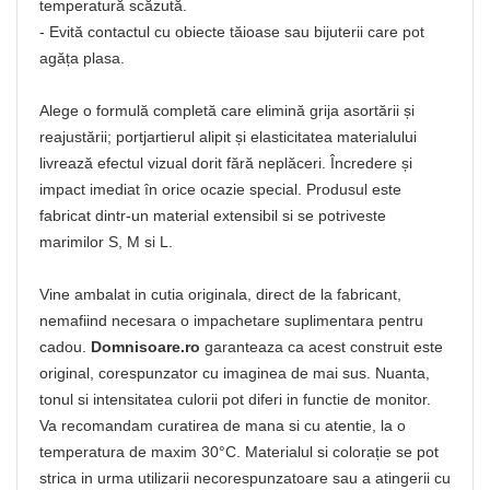
temperatură scăzută.
- Evită contactul cu obiecte tăioase sau bijuterii care pot
agăța plasa.
Alege o formulă completă care elimină grija asortării și
reajustării; portjartierul alipit și elasticitatea materialului
livrează efectul vizual dorit fără neplăceri. Încredere și
impact imediat în orice ocazie special. Produsul este
fabricat dintr-un material extensibil si se potriveste
marimilor S, M si L.
Vine ambalat in cutia originala, direct de la fabricant,
nemafiind necesara o impachetare suplimentara pentru
cadou.
Domnisoare.ro
garanteaza ca acest construit este
original, corespunzator cu imaginea de mai sus. Nuanta,
tonul si intensitatea culorii pot diferi in functie de monitor.
Va recomandam curatirea de mana si cu atentie, la o
temperatura de maxim 30°C. Materialul si colorație se pot
strica in urma utilizarii necorespunzatoare sau a atingerii cu