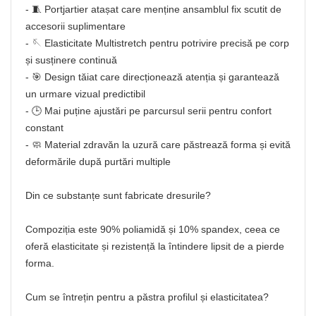
- 🧵 Portjartier atașat care menține ansamblul fix scutit de
accesorii suplimentare
- 🪡 Elasticitate Multistretch pentru potrivire precisă pe corp
și susținere continuă
- 🎯 Design tăiat care direcționează atenția și garantează
un urmare vizual predictibil
- 🕒 Mai puține ajustări pe parcursul serii pentru confort
constant
- 🧼 Material zdravăn la uzură care păstrează forma și evită
deformările după purtări multiple
Din ce substanțe sunt fabricate dresurile?
Compoziția este 90% poliamidă și 10% spandex, ceea ce
oferă elasticitate și rezistență la întindere lipsit de a pierde
forma.
Cum se întrețin pentru a păstra profilul și elasticitatea?