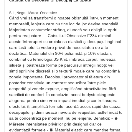
Catsuit Cu Decolteu Si Decupaj La Spate
S-L, Negru, Marca: Obsessive
Când vrei să transformi o noapte obișnuită într-un moment
memorabil, lenjeria care nu ține loc de joc devine esențială.
Majoritatea costumelor strâng, alunecă sau obligă la opriri
pentru reajustare — Catsuit-ul Obsessive F234 elimină
aceste întreruperi cu croiala sa elastică și decupajul inghinal
care lasă totul la vedere privat de necesitatea de a te
dezbrăca. Materialul din 90% poliamidă și 10% elastan,
combinat cu tehnologia 3S Knit, îmbracă corpul, mulează
silueta și păstrează forma pe parcursul întregii nopți; vei
simți sprijinire discretă și o textură moale care nu comprimă
zonele importante. Decolteul provocator și tăietura din
posterior constituie un contrast seducător între piele
acoperită și zonele expuse, amplificând atractivitatea fără
sacrificii de confort. În concluzie, acest bodystocking este
alegerea pentru cine vrea impact imediat și control asupra
efectului: îți amplifică formele, acordă acces rapid din cauza
decupajului și diminuează nevoia de reajustări, astfel încât tu
să te concentrezi pe moment, nu pe lenjerie. Beneficii: - 🔥
Mărește intensitatea privirilor prin designul clar ce
evidențiază formele - 🧵 Material elastic care menține forma