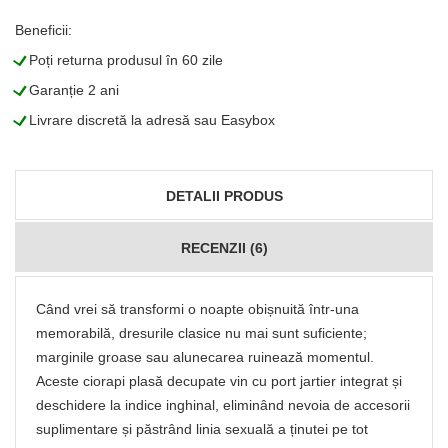
Beneficii:
L
Poți returna produsul în 60 zile
L
Garanție 2 ani
L
Livrare discretă la adresă sau Easybox
DETALII PRODUS
RECENZII (6)
Când vrei să transformi o noapte obișnuită într-una
memorabilă, dresurile clasice nu mai sunt suficiente;
marginile groase sau alunecarea ruinează momentul.
Aceste ciorapi plasă decupate vin cu port jartier integrat și
deschidere la indice inghinal, eliminând nevoia de accesorii
suplimentare și păstrând linia sexuală a ținutei pe tot