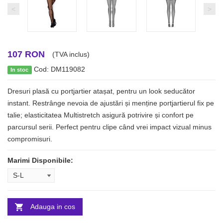
<
>
107 RON
(TVA inclus)
Cod: DM119082
In stoc
Dresuri plasă cu portjartier atașat, pentru un look seducător
instant. Restrânge nevoia de ajustări și menține portjartierul fix pe
talie; elasticitatea Multistretch asigură potrivire și confort pe
parcursul serii. Perfect pentru clipe când vrei impact vizual minus
compromisuri.
Marimi Disponibile:
Adauga in cos