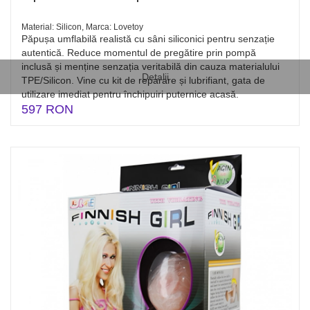
Material: Silicon, Marca: Lovetoy
Păpușa umflabilă realistă cu sâni siliconici pentru senzație
autentică. Reduce momentul de pregătire prin pompă
inclusă și menține senzația veritabilă din cauza materialului
Detalii
TPE/Silicon. Vine cu kit de reparare și lubrifiant, gata de
utilizare imediat pentru închipuiri puternice acasă.
597 RON