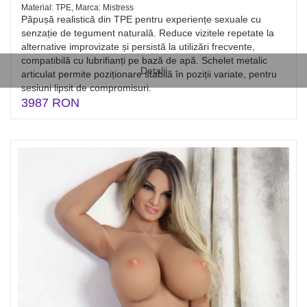
Material: TPE, Marca: Mistress
Păpușă realistică din TPE pentru experiențe sexuale cu
senzație de tegument naturală. Reduce vizitele repetate la
alternative improvizate și persistă la utilizări frecvente,
compatibilă cu lubrifianți pe bază de apă. Schelet metalic
Detalii
articulat permite poziționare stabilă în poziții variate, pentru
sesiuni lipsit de compromisuri.
3987 RON