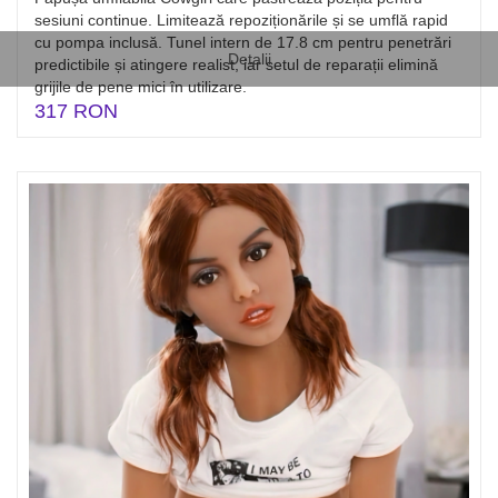
sesiuni continue. Limitează repoziționările și se umflă rapid
cu pompa inclusă. Tunel intern de 17.8 cm pentru penetrări
Detalii
predictibile și atingere realist, iar setul de reparații elimină
grijile de pene mici în utilizare.
317 RON