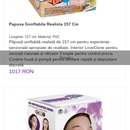
Papusa Gonflabila Realista 157 Cm
Lungime: 157 cm, Material: PVC
Păpușă umflabilă realistă de 157 cm pentru experiențe
senzoriale apropiate de realitate. Interior LoveClone pentru
senzații naturale și vibrator 3 trepte pentru control precis.
Detalii
Conține husă și pompă pentru umflare rapidă și depozitare
discretă.
1017 RON