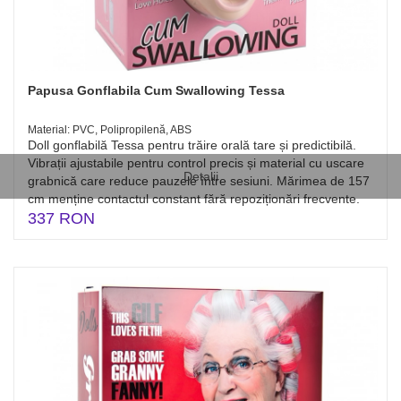
Papusa Gonflabila Cum Swallowing Tessa
Material: PVC, Polipropilenă, ABS
Doll gonflabilă Tessa pentru trăire orală tare și predictibilă.
Vibrații ajustabile pentru control precis și material cu uscare
Detalii
grabnică care reduce pauzele între sesiuni. Mărimea de 157
cm menține contactul constant fără repoziționări frecvente.
337 RON