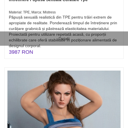
Material: TPE, Marca: Mistress
Păpușă sexuală realistică din TPE pentru trăiri extrem de
apropiate de realitate. Ponderează timpul de întreținere prin
curățare grabnică și păstrează elasticitatea materialului.
Proiectată pentru utilizare repetată acasă, cu proporții
Detalii
echilibrate care oferă stabilitate în poziționare alimentată de
designul corporal.
3987 RON