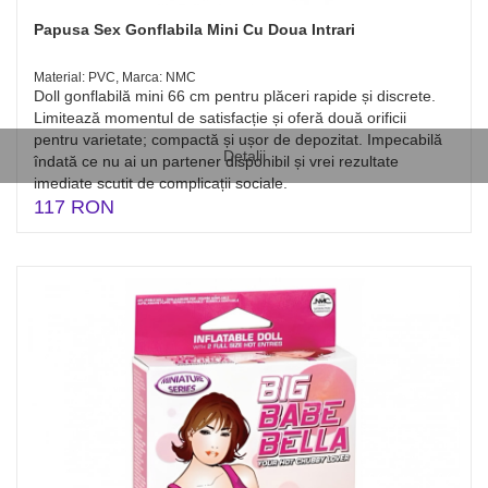
Papusa Sex Gonflabila Mini Cu Doua Intrari
Material: PVC, Marca: NMC
Doll gonflabilă mini 66 cm pentru plăceri rapide și discrete.
Limitează momentul de satisfacție și oferă două orificii
pentru varietate; compactă și ușor de depozitat. Impecabilă
Detalii
îndată ce nu ai un partener disponibil și vrei rezultate
imediate scutit de complicații sociale.
117 RON