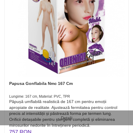
Papusa Gonflabila Nmc 167 Cm
Lungime: 167 cm, Material: PVC, TPR
Păpușă umflabilă realistică de 167 cm pentru emoții
apropiate de realitate. Ajustează fermitatea pentru control
precis al intensității și păstrează forma pe termen lung.
Detalii
Orificii detașabile pentru ștergere completă și eliminarea
mirosurilor nedorite în întreținere periodică.
757 RON