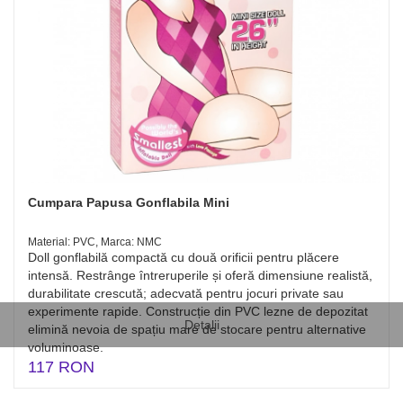
Cumpara Papusa Gonflabila Mini
Material: PVC, Marca: NMC
Doll gonflabilă compactă cu două orificii pentru plăcere
intensă. Restrânge întreruperile și oferă dimensiune realistă,
durabilitate crescută; adecvată pentru jocuri private sau
experimente rapide. Construcție din PVC lezne de depozitat
Detalii
elimină nevoia de spațiu mare de stocare pentru alternative
voluminoase.
117 RON