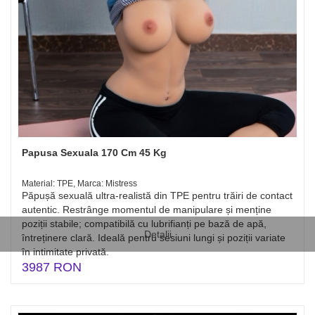
Papusa Sexuala 170 Cm 45 Kg
Material: TPE, Marca: Mistress
Păpușă sexuală ultra-realistă din TPE pentru trăiri de contact
autentic. Restrânge momentul de manipulare și menține
poziții stabile; compatibilă cu lubrifianți pe bază de apă,
Detalii
întreținere clară. Ideală pentru sesiuni lungi și poziții variate
în intimitate privată.
3987 RON