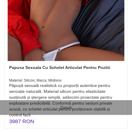
Papusa Sexuala Cu Schelet Articulat Pentru Pozitii
Material: Silicon, Marca: Mistress
Păpușă sexuală realistică cu proporții autentice pentru
senzație naturală. Material silicon pentru elasticitate
susținută și ștergere simplă; adâncimi proiectate pentru
exploatare predictibilă. Conformă pentru sesiuni private
Detalii
acasă, cu schelet articulat pentru poziționare stabilă și
control facil.
3987 RON