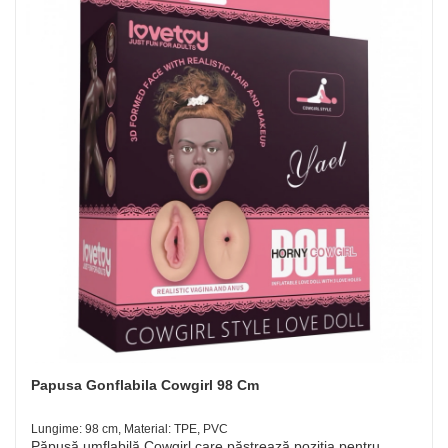
Papusa Gonflabila Cowgirl 98 Cm
Lungime: 98 cm, Material: TPE, PVC
Păpușă umflabilă Cowgirl care păstrează poziția pentru