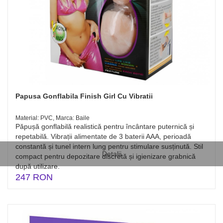
Papusa Gonflabila Finish Girl Cu Vibratii
Material: PVC, Marca: Baile
Păpușă gonflabilă realistică pentru încântare puternică și
repetabilă. Vibrații alimentate de 3 baterii AAA, perioadă
constantă și tunel intern lung pentru stimulare susținută. Stil
Detalii
compact pentru depozitare discretă și igienizare grabnică
după utilizare.
247 RON