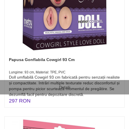
Papusa Gonflabila Cowgirl 93 Cm
Lungime: 93 cm, Material: TPE, PVC
Doll umflabilă Cowgirl 93 cm fabricată pentru senzații realiste
și compactitate. Intrări multiple texturate reduc disconfortul și
Detalii
pompa pentru picior scurtează momentul de pregătire. Se
dezumflă facil pentru depozitare discretă.
297 RON