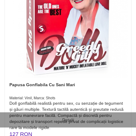
Papusa Gonflabila Cu Sani Mari
Material: Vinil, Marca: Shots
Doll gonflabilă realistă pentru sex, cu senzație de tegument
și găuri multiple. Textură tactilă autentică și greutate redusă
pentru manevrare facilă. Compactă și discretă pentru
Detalii
depozitare și transport repede privat de complicații logistice
rare la modele rigide.
127 RON