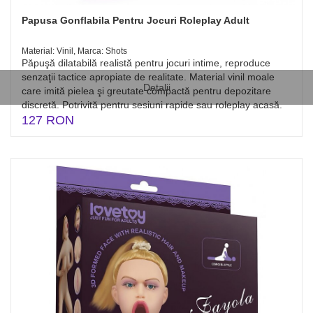
Papusa Gonflabila Pentru Jocuri Roleplay Adult
Material: Vinil, Marca: Shots
Păpuşă dilatabilă realistă pentru jocuri intime, reproduce
senzaţii tactice apropiate de realitate. Material vinil moale
Detalii
care imită pielea şi greutate compactă pentru depozitare
discretă. Potrivită pentru sesiuni rapide sau roleplay acasă.
127 RON