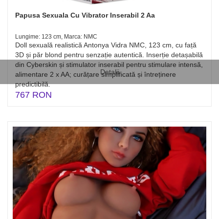
Papusa Sexuala Cu Vibrator Inserabil 2 Aa
Lungime: 123 cm, Marca: NMC
Doll sexuală realistică Antonya Vidra NMC, 123 cm, cu față
3D și păr blond pentru senzație autentică. Inserție detașabilă
din Cyberskin și stimulator inserabil pentru stimulare intensă,
Detalii
alimentare 2 x AA; curățare simplificată și întreținere
predictibilă.
767 RON