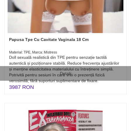
Papusa Tpe Cu Cavitate Vaginala 18 Cm
Material: TPE, Marca: Mistress
Doll sexuală realistică din TPE pentru senzație tactilă
autentică și poziționare stabilă. Reduce frecvența ajustărilor
și menține elasticitatea materialului cu întreținere simplă.
Detalii
Potrivită pentru sesiuni în care vrei o prezență fizică
verosimilă, fără suporturi suplimentare de fixare.
3987 RON