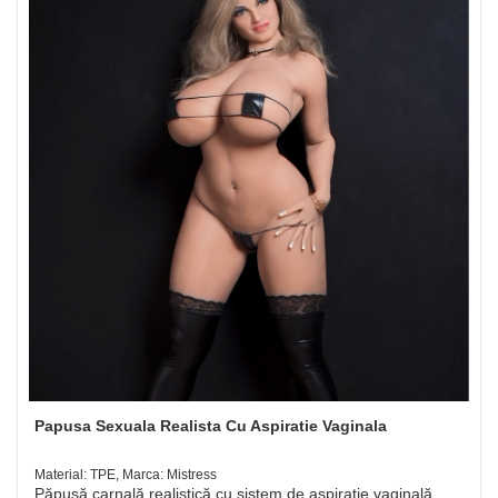
Papusa Sexuala Realista Cu Aspiratie Vaginala
Material: TPE, Marca: Mistress
Păpușă carnală realistică cu sistem de aspirație vaginală