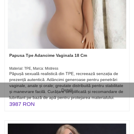
Papusa Tpe Adancime Vaginala 18 Cm
Material: TPE, Marca: Mistress
Păpușă sexuală realistică din TPE, recreează senzația de
prezență autentică. Adâncimi generoase pentru penetrări
vaginale, anale și orale; greutate distribuită pentru stabilitate
Detalii
și manevrare facilă. Curățare simplificată și recomandare de
lubrifiant pe bază de apă pentru protejarea materialului.
3987 RON