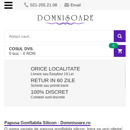
021-255.21.08
Email
0
COSUL DVS.
0
buc -
0
RON
ORICE LOCALITATE
Livrare sau Easybox 19 Lei
RETUR IN 60 ZILE
Schimb sau primiti banii
100% DISCRET
Coletele sunt discrete
Papusa Gonflabila Silicon - Domnisoare.ro
O gama variata de papusa gonflabila silicon. Intra sa vezi oferta!