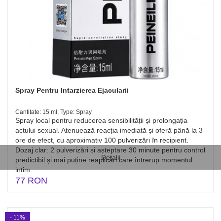
Spray Pentru Intarzierea Ejacularii
Cantitate: 15 ml, Type: Spray
Spray local pentru reducerea sensibilității și prolongația
actului sexual. Atenuează reacția imediată și oferă până la 3
ore de efect, cu aproximativ 100 pulverizări în recipient.
Dozaj clar: 2 pulverizări și așteptare 30 minute pentru control
Detalii
predictibil și mai puține reaplicări care întrerup momentul
intim.
77 RON
- 11%