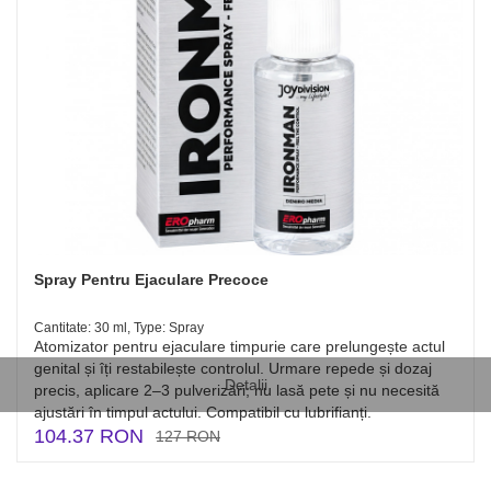
Spray Pentru Ejaculare Precoce
Cantitate: 30 ml, Type: Spray
Atomizator pentru ejaculare timpurie care prelungește actul
genital și îți restabilește controlul. Urmare repede și dozaj
Detalii
precis, aplicare 2–3 pulverizări; nu lasă pete și nu necesită
ajustări în timpul actului. Compatibil cu lubrifianți.
104.37 RON
127 RON