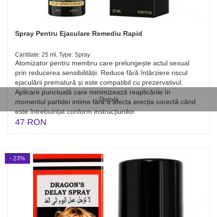
Spray Pentru Ejaculare Remediu Rapid
Cantitate: 25 ml, Type: Spray
Atomizator pentru membru care prelungește actul sexual
prin reducerea sensibilității. Reduce fără întârziere riscul
ejaculării prematură și este compatibil cu prezervativul.
Aplicare punctuală care minimizează reaplicările în
Detalii
momentul partidei intime fără a afecta erecția corectă când
este întrebuințat conform instrucțiunilor.
47 RON
- 23%