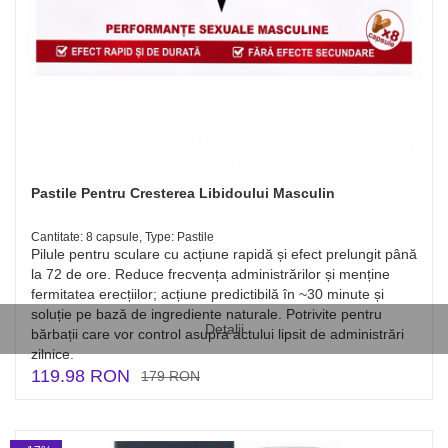
Pastile Pentru Cresterea Libidoului Masculin
Cantitate: 8 capsule, Type: Pastile
Pilule pentru sculare cu acțiune rapidă și efect prelungit până
la 72 de ore. Reduce frecvența administrărilor și menține
fermitatea erecțiilor; acțiune predictibilă în ~30 minute și
soluție pe bază de ingrediente naturale. Potrivite pentru
Detalii
bărbații care vor control asupra actului lipsit de administrări
zilnice.
119.98 RON
179 RON