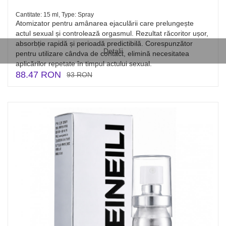
Cantitate: 15 ml, Type: Spray
Atomizator pentru amânarea ejaculării care prelungește
actul sexual și controlează orgasmul. Rezultat răcoritor ușor,
absorbție rapidă și perioadă predictibilă. Corespunzător
Detalii
pentru utilizare cândva de contact, elimină necesitatea
aplicărilor repetate în timpul actului sexual.
88.47 RON
93 RON