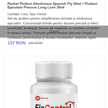
Pachet Picături Afrodisiace Spanish Fly 20ml + Picături
Ejaculare Precoce Long Love 20ml
Cantitate: 2 buc, Type: Pachet
Set de picături pentru amplificarea dorinței și amânarea
ejaculării. Concentrații lichide pentru dozare precisă și efect
predictibil; limitează nevoia de reaplicări și menține controlul
Detalii
în timpul actului. Potrivite pentru sesiuni discrete îndată ce
contează performanța și durata rezultatelor obținute rapid.
137 RON
144 RON