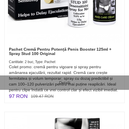
Pachet Cremă Pentru Potență Penis Booster 125ml +
Spray Stud 100 Original
Cantitate: 2 buc, Type: Pachet
Colet promo: cremă pentru vigoare și spray pentru
amânarea ejaculării, rezultat rapid. Cremă care crește
fermitatea și volum temporar; spray cu dozaj predictibil și
Detalii
cam 100–120 pulverizări pentru mai puține reaplicări. Ideal
pentru clipe îndată ce vrei control clar și efect vizibil imediat.
97 RON
109.47 RON