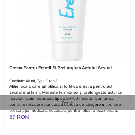
Crema Pentru Erectii Si Prelungirea Actului Sexual
Cantitate: 40 ml, Type: Cremă
Alifie locală care amplifică și fortifică erecția pentru act
sexual mai ferm. Mărește fermitatea și prelungește actul cu
rezultat rapid; perioadă tipică 30–60 minute. Conformă
Detalii
pentru exploatare punctuală cândva de atingere intim, fără
prescripție medicală necesară pentru folosire ocazională.
57 RON