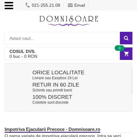
021-255.21.08
Email
0
COSUL DVS.
0
buc -
0
RON
ORICE LOCALITATE
Livrare sau Easybox 19 Lei
RETUR IN 60 ZILE
Schimb sau primiti banii
100% DISCRET
Coletele sunt discrete
Impotriva Ejacularii Precoce - Domnisoare.ro
O gama variata de impotriva ejacularii precoce. Intra sa vezi