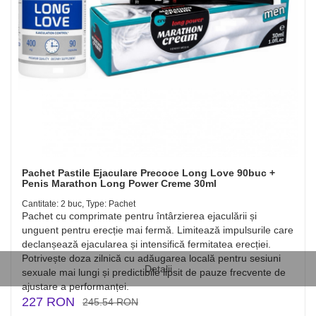
Pachet Pastile Ejaculare Precoce Long Love 90buc +
Penis Marathon Long Power Creme 30ml
Cantitate: 2 buc, Type: Pachet
Pachet cu comprimate pentru întârzierea ejaculării și
unguent pentru erecție mai fermă. Limitează impulsurile care
declanșează ejacularea și intensifică fermitatea erecției.
Potrivește doza zilnică cu adăugarea locală pentru sesiuni
Detalii
sexuale mai lungi și predictibile lipsit de pauze frecvente de
ajustare a performanței.
227 RON
245.54 RON