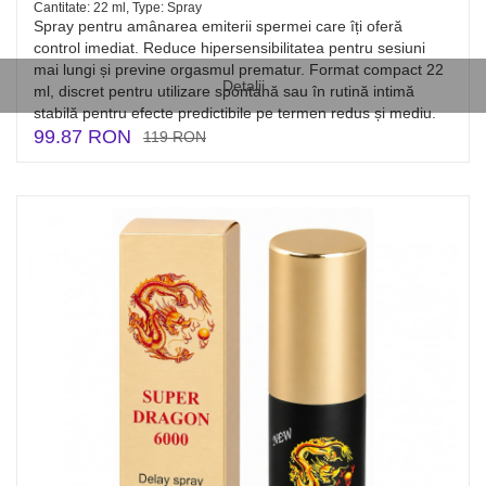
Cantitate: 22 ml, Type: Spray
Spray pentru amânarea emiterii spermei care îți oferă
control imediat. Reduce hipersensibilitatea pentru sesiuni
mai lungi și previne orgasmul prematur. Format compact 22
Detalii
ml, discret pentru utilizare spontană sau în rutină intimă
stabilă pentru efecte predictibile pe termen redus și mediu.
99.87 RON
119 RON