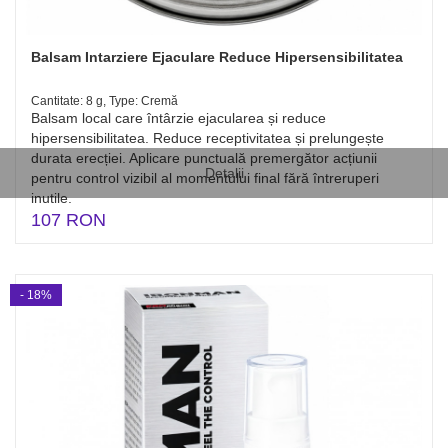
Balsam Intarziere Ejaculare Reduce Hipersensibilitatea
Cantitate: 8 g, Type: Cremă
Balsam local care întârzie ejacularea și reduce
hipersensibilitatea. Reduce receptivitatea și prelungește
durata erecției. Aplicare punctuală premergător acțiunii
Detalii
pentru control vizibil al momentului final fără întreruperi
inutile.
107 RON
- 18%