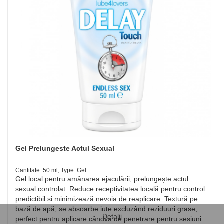
Gel Prelungeste Actul Sexual
Cantitate: 50 ml, Type: Gel
Gel local pentru amânarea ejaculării, prelungește actul
sexual controlat. Reduce receptivitatea locală pentru control
predictibil și minimizează nevoia de reaplicare. Textură pe
bază de apă, se absoarbe iute excluzând reziduuri grase,
Detalii
perfect pentru aplicare cândva de penetrare pentru sesiuni