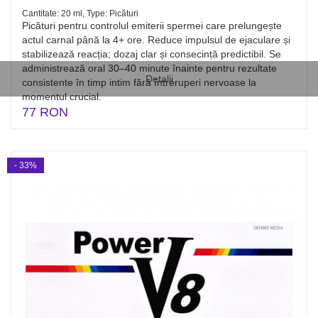
Cantitate: 20 ml, Type: Picături
Picături pentru controlul emiterii spermei care prelungește
actul carnal până la 4+ ore. Reduce impulsul de ejaculare și
stabilizează reacția; dozaj clar și consecință predictibil. Se
administrează oral 30–40 minute înainte pentru rezultate
Detalii
consistente în timp intim fără întreruperi nervoase la
momentul crucial.
77 RON
- 33%