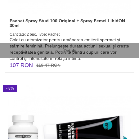
Pachet Spray Stud 100 Original + Spray Femei LibidON
30ml
Cantitate: 2 buc, Type: Pachet
Colet cu atomizator pentru amânarea emiterii spermei şi
stârnire feminină. Prelungeşte durata acțiunii sexual şi crește
Detalii
receptivitatea genitală. Potrivite pentru cupluri care vor
control şi intensitate în relaţia intimă.
107 RON
119.47 RON
- 8%