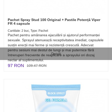
Pachet Spray Stud 100 Original + Pastile Potență Viper
FR 4 capsule
Cantitate: 2 buc, Type: Pachet
Pachet pentru amânarea ejaculării și ajutorul performanței
sexuale. Sprayul atenuează receptivitatea imediat, capsulele
susțin erecții mai ferme și rezistență crescută. Adecvat
pentru sesiuni mai destul de lungi și mai puternice fără
Detalii
întreruperi frecvente de reaplicare a sprayului ori dozaj
neclar al suplimentului.
97 RON
109.47 RON