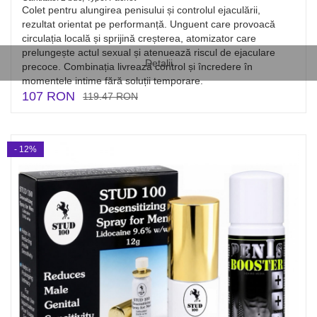
Colet pentru alungirea penisului și controlul ejaculării,
rezultat orientat pe performanță. Unguent care provoacă
circulația locală și sprijină creșterea, atomizator care
prelungește actul sexual și atenuează riscul de ejaculare
Detalii
precoce. Combinația livrează control și încredere în
momentele intime fără soluții temporare.
107 RON
119.47 RON
- 12%