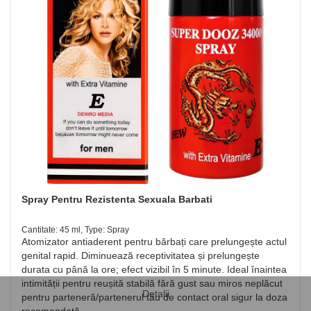
Spray Pentru Rezistenta Sexuala Barbati
Cantitate: 45 ml, Type: Spray
Atomizator antiaderent pentru bărbați care prelungește actul
genital rapid. Diminuează receptivitatea și prelungește
durata cu până la ore; efect vizibil în 5 minute. Ideal înaintea
intimității pentru reușită stabilă fără gust sau miros neplăcut
Detalii
pentru parteneră/partenerul tău de contact oral sigur la doza