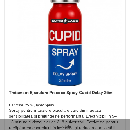
Tratament Ejaculare Precoce Spray Cupid Delay 25ml
Cantitate: 25 ml, Type: Spray
Spray pentru întârziere ejaculare care diminuează
sensibilitatea și prelungește performanța. Efect vizibil în 5–
15 minute și dozaj clar de 3–8 pulverizări. Potrivește pentru
Detalii
recăpătarea controlului în intimitate și reducerea anxietății