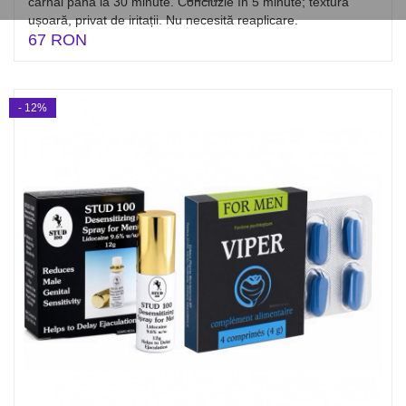
carnal până la 30 minute. Concluzie în 5 minute; textură
ușoară, privat de iritații. Nu necesită reaplicare.
67 RON
- 12%