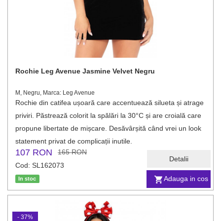
Rochie Leg Avenue Jasmine Velvet Negru
M, Negru, Marca: Leg Avenue
Rochie din catifea ușoară care accentuează silueta și atrage
priviri. Păstrează colorit la spălări la 30°C și are croială care
propune libertate de mișcare. Desăvârșită când vrei un look
statement privat de complicații inutile.
107 RON
165 RON
Detalii
Cod: SL162073
Adauga in cos
In stoc
- 37%