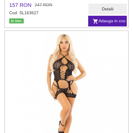
157 RON
247 RON
Detalii
Cod: SL163627
Adauga in cos
In stoc