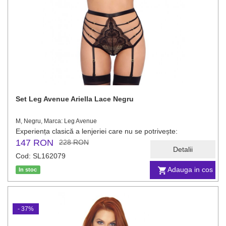
Set Leg Avenue Ariella Lace Negru
M, Negru, Marca: Leg Avenue
Experiența clasică a lenjeriei care nu se potrivește:
147 RON
228 RON
Detalii
Cod: SL162079
Adauga in cos
In stoc
- 37%