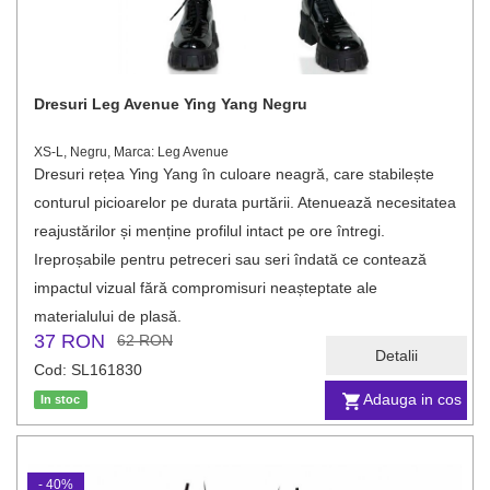
Dresuri Leg Avenue Ying Yang Negru
XS-L, Negru, Marca: Leg Avenue
Dresuri rețea Ying Yang în culoare neagră, care stabilește
conturul picioarelor pe durata purtării. Atenuează necesitatea
reajustărilor și menține profilul intact pe ore întregi.
Ireproșabile pentru petreceri sau seri îndată ce contează
impactul vizual fără compromisuri neașteptate ale
materialului de plasă.
37 RON
62 RON
Detalii
Cod: SL161830
Adauga in cos
In stoc
- 40%