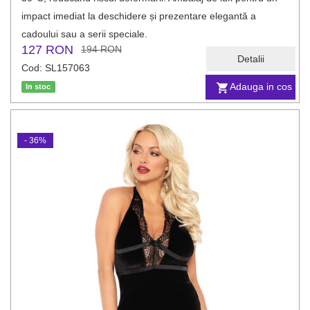
impact imediat la deschidere și prezentare elegantă a
cadoului sau a serii speciale.
127 RON
194 RON
Detalii
Cod: SL157063
Adauga in cos
In stoc
- 36%