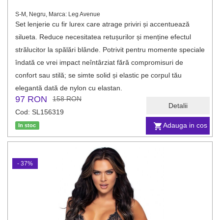
S-M, Negru, Marca: Leg Avenue
Set lenjerie cu fir lurex care atrage priviri și accentuează
silueta. Reduce necesitatea retușurilor și menține efectul
strălucitor la spălări blânde. Potrivit pentru momente speciale
îndată ce vrei impact neîntârziat fără compromisuri de
confort sau stilă; se simte solid și elastic pe corpul tău
elegantă dată de nylon cu elastan.
97 RON
158 RON
Detalii
Cod: SL156319
Adauga in cos
In stoc
- 37%