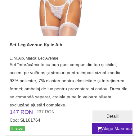
Set Leg Avenue Kylie Alb
L, M, Alb, Marca: Leg Avenue
Set îmbrăcăminte cu bun gust compus din top și chilot,
accent pe volănaș și ștrasuri pentru impact vizual imediat.
93% poliester, 7% elastan pentru elasticitate și întreținerea
formei; ambalaj de lux pentru prezentare și cadou. Dresurile
se comandă separat, croiala pune în valoare silueta
excluzând ajustări complexe.
147 RON
237 RON
Detalii
Cod: SL161764
Alege Marimea
In stoc