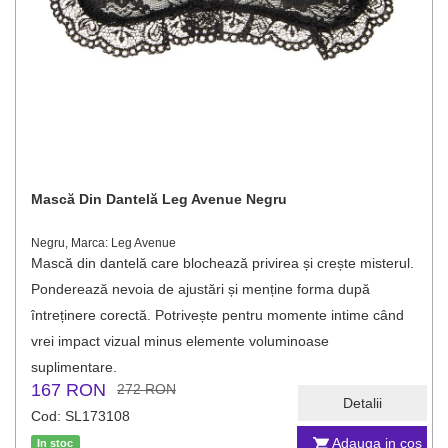
Mască Din Dantelă Leg Avenue Negru
Negru, Marca: Leg Avenue
Mască din dantelă care blochează privirea și crește misterul.
Ponderează nevoia de ajustări și menține forma după
întreținere corectă. Potrivește pentru momente intime când
vrei impact vizual minus elemente voluminoase
suplimentare.
167 RON
272 RON
Detalii
Cod: SL173108
Adauga in cos
In stoc