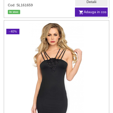
Detalii
Cod: SL161659
Adauga in cos
In stoc
- 40%