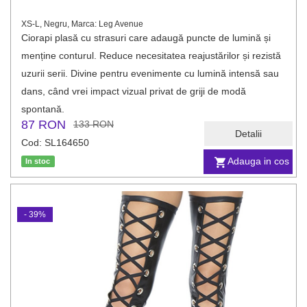
XS-L, Negru, Marca: Leg Avenue
Ciorapi plasă cu strasuri care adaugă puncte de lumină și
menține conturul. Reduce necesitatea reajustărilor și rezistă
uzurii serii. Divine pentru evenimente cu lumină intensă sau
dans, când vrei impact vizual privat de griji de modă
spontană.
87 RON
133 RON
Detalii
Cod: SL164650
Adauga in cos
In stoc
- 39%