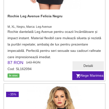
Rochie Leg Avenue Felicia Negru
M, XL, Negru, Marca: Leg Avenue
Rochie dantelată Leg Avenue pentru ocazii încântătoare și
impact instant. Material flexibil care mulează silueta și rezistă
la purtări repetate; ambalaj de lux pentru prezentare
impecabilă. Perfectă pentru seri sexuale sau cadouri rafinate
care impresionează imediat.
87 RON
143 RON
Detalii
Cod: SL162094
Alege Marimea
In stoc
- 35%