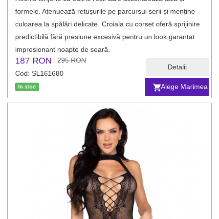
formele. Atenuează retușurile pe parcursul serii și menține
culoarea la spălări delicate. Croiala cu corset oferă sprijinire
predictibilă fără presiune excesivă pentru un look garantat
impresionant noapte de seară.
187 RON
295 RON
Detalii
Cod: SL161680
Alege Marimea
In stoc