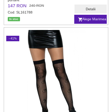
purtare.
147 RON
240 RON
Detalii
Cod: SL161788
Alege Marimea
In stoc
- 41%