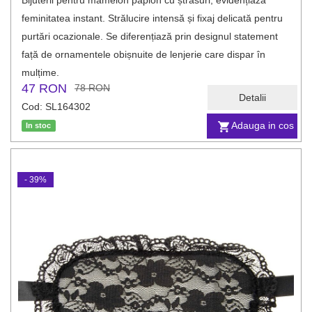
Bijuterii pentru mamelon papion cu ștrasuri, evidențiază
feminitatea instant. Strălucire intensă și fixaj delicată pentru
purtări ocazionale. Se diferențiază prin designul statement
față de ornamentele obișnuite de lenjerie care dispar în
mulțime.
47 RON
78 RON
Detalii
Cod: SL164302
Adauga in cos
In stoc
- 39%