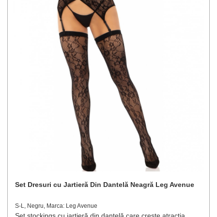
Set Dresuri cu Jartieră Din Dantelă Neagră Leg Avenue
S-L, Negru, Marca: Leg Avenue
Set stockings cu jartieră din dantelă care crește atracția