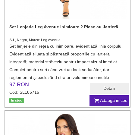
Set Lenjerie Leg Avenue Inimioare 2 Piese cu Jartieră
S-L, Negru, Marca: Leg Avenue
Set lenjerie din rețea cu inimioare, evidențiază linia corpului.
Evidențiază silueta și păstrează proporțiile cu jartieră
integrată; material străveziu pentru impact vizual imediat.
Complet pentru seri când vrei un look seducător, dar
reglementat și excluzând straturi voluminoase inutile.
97 RON
Detalii
Cod: SL186715
Adauga in cos
In stoc