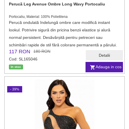
Perucă Leg Avenue Ombre Long Wavy Portocaliu
Portocaliu, Material: 100% Polietilena
Perucă ondulată îndelungă ombre care modifică instant
lookul. Potrivire sigură din pricina benzii elastice și alură
normal persistent. Desăvârșită pentru petreceri sau
schimbări rapide de stil fără colorare permanentă a părului.
117 RON
180 RON
Detalii
Cod: SL165046
Adauga in cos
In stoc
- 39%