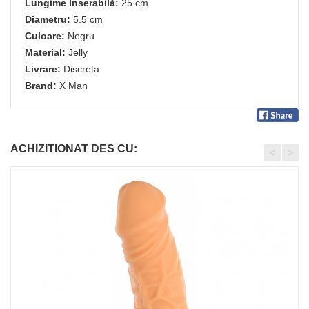
Lungime Inserabilă:
25 cm
Diametru:
5.5 cm
Culoare:
Negru
Material:
Jelly
Livrare:
Discreta
Brand:
X Man
ACHIZITIONAT DES CU:
<
>