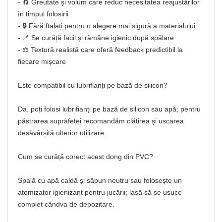
- 🧲 Greutate și volum care reduc necesitatea reajustărilor
în timpul folosirii
- 🔒 Fără ftalați pentru o alegere mai sigură a materialului
- 🪥 Se curăță facil și rămâne igienic după spălare
- ⚖️ Textură realistă care oferă feedback predictibil la
fiecare mișcare
Este compatibil cu lubrifianți pe bază de silicon?
Da, poți folosi lubrifianți pe bază de silicon sau apă; pentru
păstrarea suprafeței recomandăm clătirea și uscarea
desăvârșită ulterior utilizare.
Cum se curăță corect acest dong din PVC?
Spală cu apă caldă și săpun neutru sau folosește un
atomizator igienizant pentru jucării; lasă să se usuce
complet cândva de depozitare.