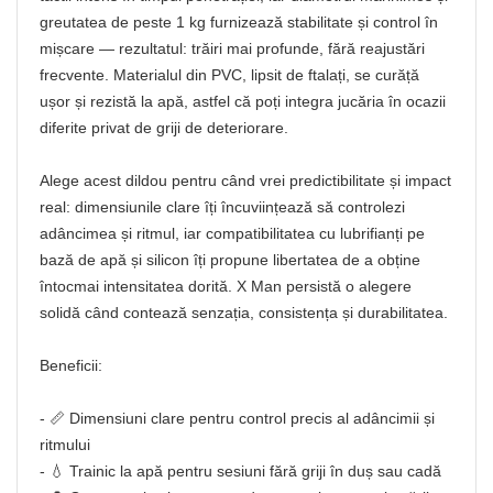
greutatea de peste 1 kg furnizează stabilitate și control în
mișcare — rezultatul: trăiri mai profunde, fără reajustări
frecvente. Materialul din PVC, lipsit de ftalați, se curăță
ușor și rezistă la apă, astfel că poți integra jucăria în ocazii
diferite privat de griji de deteriorare.
Alege acest dildou pentru când vrei predictibilitate și impact
real: dimensiunile clare îți încuviințează să controlezi
adâncimea și ritmul, iar compatibilitatea cu lubrifianți pe
bază de apă și silicon îți propune libertatea de a obține
întocmai intensitatea dorită. X Man persistă o alegere
solidă când contează senzația, consistența și durabilitatea.
Beneficii:
- 📏 Dimensiuni clare pentru control precis al adâncimii și
ritmului
- 💧 Trainic la apă pentru sesiuni fără griji în duș sau cadă