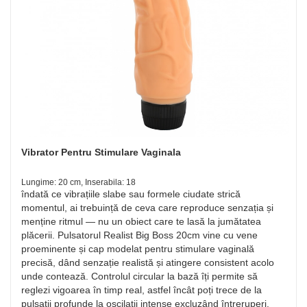
Vibrator Pentru Stimulare Vaginala
Lungime: 20 cm, Inserabila: 18
îndată ce vibrațiile slabe sau formele ciudate strică
momentul, ai trebuință de ceva care reproduce senzația și
menține ritmul — nu un obiect care te lasă la jumătatea
plăcerii. Pulsatorul Realist Big Boss 20cm vine cu vene
proeminente și cap modelat pentru stimulare vaginală
precisă, dând senzație realistă și atingere consistent acolo
unde contează. Controlul circular la bază îți permite să
reglezi vigoarea în timp real, astfel încât poți trece de la
pulsații profunde la oscilații intense excluzând întreruperi.