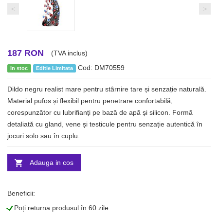
<
>
187 RON
(TVA inclus)
Cod: DM70559
In stoc
Editie Limitata
Dildo negru realist mare pentru stârnire tare și senzație naturală.
Material pufos și flexibil pentru penetrare confortabilă;
corespunzător cu lubrifianți pe bază de apă și silicon. Formă
detaliată cu gland, vene și testicule pentru senzație autentică în
jocuri solo sau în cuplu.
Adauga in cos
Beneficii:
L
Poți returna produsul în 60 zile