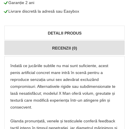
L
Garanție 2 ani
L
Livrare discretă la adresă sau Easybox
DETALII PRODUS
RECENZII (0)
îndată ce jucăriile subtile nu mai sunt suficiente, acest
penis artificial concret mare intră în scenă pentru a
reproduce senzația unui sex adevărat excluzând
compromisuri. Alternativele rigide sau subdimensionate te
lasă nesatisfăcut; modelul X Man oferă volum, greutate și
textură care modifică experiența într‑un atingere plin și
consecvent.
Glanda pronunțată, venele și testiculele conferă feedback
tactil intens în timpul penetrației, iar diametrul mărinimos și