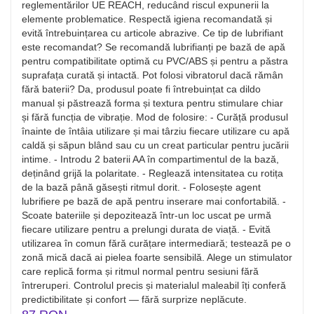
reglementărilor UE REACH, reducând riscul expunerii la
elemente problematice. Respectă igiena recomandată și
evită întrebuințarea cu articole abrazive. Ce tip de lubrifiant
este recomandat? Se recomandă lubrifianți pe bază de apă
pentru compatibilitate optimă cu PVC/ABS și pentru a păstra
suprafața curată și intactă. Pot folosi vibratorul dacă rămân
fără baterii? Da, produsul poate fi întrebuințat ca dildo
manual și păstrează forma și textura pentru stimulare chiar
și fără funcția de vibrație. Mod de folosire: - Curăță produsul
înainte de întâia utilizare și mai târziu fiecare utilizare cu apă
caldă și săpun blând sau cu un creat particular pentru jucării
intime. - Introdu 2 baterii AA în compartimentul de la bază,
deținând grijă la polaritate. - Reglează intensitatea cu rotița
de la bază până găsești ritmul dorit. - Folosește agent
lubrifiere pe bază de apă pentru inserare mai confortabilă. -
Scoate bateriile și depozitează într-un loc uscat pe urmă
fiecare utilizare pentru a prelungi durata de viață. - Evită
utilizarea în comun fără curățare intermediară; testează pe o
zonă mică dacă ai pielea foarte sensibilă. Alege un stimulator
care replică forma și ritmul normal pentru sesiuni fără
întreruperi. Controlul precis și materialul maleabil îți conferă
predictibilitate și confort — fără surprize neplăcute.