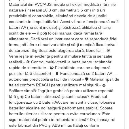
Materialul din PVC/ABS, moale și flexibil, modifică mărimile
naturale (inserabil 16,3 cm, diametru 3,5 cm) în trăiri
previzibile și controlabile, eliminând nevoia de ajustări
constante în timpul utilizării. Acest vibrator funcționează cu 2
baterii AA (nu sunt incluse) și păstrează utilitatea chiar și
scutit de ele — îl poți folosi manual dacă rămâi fără
alimentare. Dacă vrei un instrument care să reproducă fidel
forma, să ofere ritmuri variabile și să-ți mențină fluxul privat
de surprize, Big Boss este alegerea clară. Beneficii: - 🎯
Vene ieșite în evidență pentru stimulare țintită și senzație
realistă - 🔄 Control multi-viteză la bază pentru schimbări
rapide de intensitate - 🧩 Flexibilitate care se adaptează
pozițiilor fără disconfort - 🔋 Funcționează cu 2 baterii AA —
autonomie predictibilă și facil de înlocuit - 🛡️ Material lipsit de
ftalați conform REACH pentru utilizare mai sigură - 🧽
Spălare simplă: îngrijire grabnică pentru utilizare repetată
fără griji Ce baterii utilizează și sunt incluse? Produsul
funcționează cu 2 baterii AA care nu sunt incluse; folosirea
bateriilor alcaline noi asigură performanță stabilă. Scoate
bateriile ulterior utilizare pentru a evita coroziunea. Este
sigur materialul pentru întrebuințare intimă? Da, masajerul
este fabricat din PVC și ABS minus ftalați conform