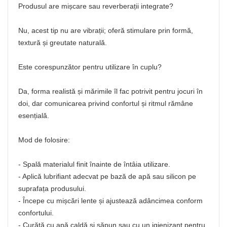
Produsul are mișcare sau reverberații integrate?
Nu, acest tip nu are vibrații; oferă stimulare prin formă,
textură și greutate naturală.
Este corespunzător pentru utilizare în cuplu?
Da, forma realistă și mărimile îl fac potrivit pentru jocuri în
doi, dar comunicarea privind confortul și ritmul rămâne
esențială.
Mod de folosire:
- Spală materialul finit înainte de întâia utilizare.
- Aplică lubrifiant adecvat pe bază de apă sau silicon pe
suprafața produsului.
- Începe cu mișcări lente și ajustează adâncimea conform
confortului.
- Curăță cu apă caldă și săpun sau cu un igienizant pentru