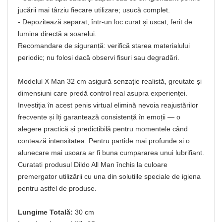
jucării mai târziu fiecare utilizare; usucă complet.
- Depozitează separat, într-un loc curat și uscat, ferit de
lumina directă a soarelui.
Recomandare de siguranță: verifică starea materialului
periodic; nu folosi dacă observi fisuri sau degradări.
Modelul X Man 32 cm asigură senzație realistă, greutate și
dimensiuni care predă control real asupra experienței.
Investiția în acest penis virtual elimină nevoia reajustărilor
frecvente și îți garantează consistență în emoții — o
alegere practică și predictibilă pentru momentele când
contează intensitatea. Pentru partide mai profunde si o
alunecare mai usoara ar fi buna cumpararea unui lubrifiant.
Curatati produsul Dildo All Man închis la culoare
premergator utilizării cu una din solutiile speciale de igiena
pentru astfel de produse.
Lungime Totală:
30 cm