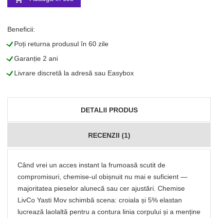
Beneficii:
L
Poți returna produsul în 60 zile
L
Garanție 2 ani
L
Livrare discretă la adresă sau Easybox
DETALII PRODUS
RECENZII (1)
Când vrei un acces instant la frumoasă scutit de
compromisuri, chemise-ul obișnuit nu mai e suficient —
majoritatea pieselor alunecă sau cer ajustări. Chemise
LivCo Yasti Mov schimbă scena: croiala și 5% elastan
lucrează laolaltă pentru a contura linia corpului și a menține