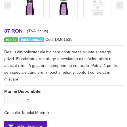
<
>
87 RON
(TVA inclus)
Cod: DM61535
In stoc
Editie Limitata
Desuu din poliester elastic care conturează silueta și atrage
priviri. Elasticitatea restrânge necesitatea ajustărilor, bikini-ul
asociat elimină grija unei componente separate. Potrivită pentru
seri speciale când vrei impact imediat și confort controlat în
mișcare.
Marimi Disponibile:
Consulta Tabelul Marimilor
Adauga in cos