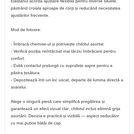
Elastanul acordă ajustare flexibilă pentru diverse siluete,
păstrând croiala aproape de corp și reducând necesitatea
ajustărilor frecvente.
Mod de folosire:
- Îmbracă chemise‑ul și potrivește chilotul asortat.
- Verifică poziția neîntârziat mai târziu îmbrăcare pentru
confort.
- Evită contactul prelungit cu suprafețe aspre pentru a
păstra țesătura.
- Depozitează într‑un loc uscat, departe de lumina directă a
soarelui.
Alege o singură piesă care simplifică pregătirea și
garantează un efect vizual clar; chilotul inclus elimină grija
asortării. Decizia e practică și vizibilă — aspect seducător
cu mai puține bătăi de cap.