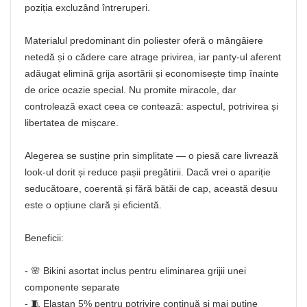
poziția excluzând întreruperi.
Materialul predominant din poliester oferă o mângâiere
netedă și o cădere care atrage privirea, iar panty-ul aferent
adăugat elimină grija asortării și economisește timp înainte
de orice ocazie special. Nu promite miracole, dar
controlează exact ceea ce contează: aspectul, potrivirea și
libertatea de mișcare.
Alegerea se susține prin simplitate — o piesă care livrează
look-ul dorit și reduce pașii pregătirii. Dacă vrei o apariție
seducătoare, coerentă și fără bătăi de cap, această desuu
este o opțiune clară și eficientă.
Beneficii:
- 🌸 Bikini asortat inclus pentru eliminarea grijii unei
componente separate
- 🧵 Elastan 5% pentru potrivire continuă și mai puține