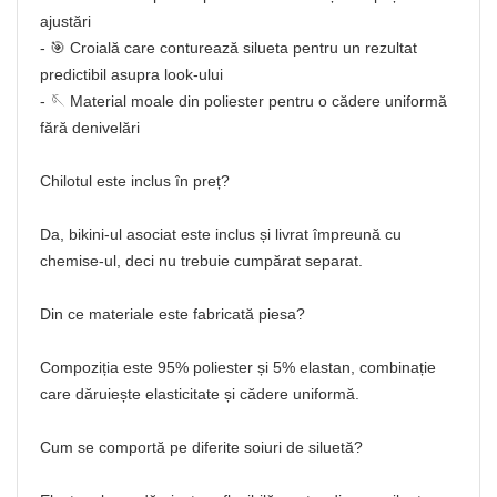
ajustări
- 🎯 Croială care conturează silueta pentru un rezultat
predictibil asupra look‑ului
- 🪡 Material moale din poliester pentru o cădere uniformă
fără denivelări
Chilotul este inclus în preț?
Da, bikini-ul asociat este inclus și livrat împreună cu
chemise‑ul, deci nu trebuie cumpărat separat.
Din ce materiale este fabricată piesa?
Compoziția este 95% poliester și 5% elastan, combinație
care dăruiește elasticitate și cădere uniformă.
Cum se comportă pe diferite soiuri de siluetă?