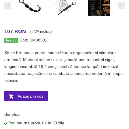
<
>
107 RON
(TVA inclus)
Cod: DM38501
In stoc
Șir de bile anale pentru intensificarea orgasmelor și stimulare
profundă. Material silicon flexibil și buclă pentru control sigur;
lungime inserabilă 18,4 cm și estetică tenace la apă. Limitează
necesitatea reajustărilor și combate alunecarea nedorită în timpul
folosirii.
Adauga in cos
Beneficii:
L
Poți returna produsul în 60 zile