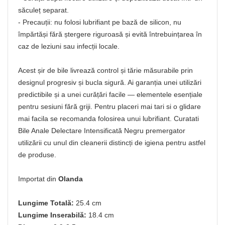
săculeț separat.
- Precauții: nu folosi lubrifiant pe bază de silicon, nu
împărtăși fără ștergere riguroasă și evită întrebuințarea în
caz de leziuni sau infecții locale.
Acest șir de bile livrează control și tărie măsurabile prin
designul progresiv și bucla sigură. Ai garanția unei utilizări
predictibile și a unei curățări facile — elementele esențiale
pentru sesiuni fără griji. Pentru placeri mai tari si o glidare
mai facila se recomanda folosirea unui lubrifiant. Curatati
Bile Anale Delectare Intensificată Negru premergator
utilizării cu unul din cleanerii distincți de igiena pentru astfel
de produse.
Importat din
Olanda
Lungime Totală:
25.4 cm
Lungime Inserabilă:
18.4 cm