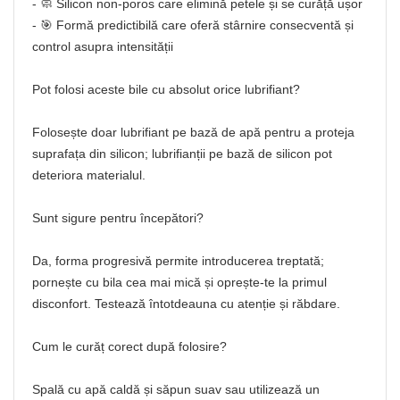
- 🧼 Silicon non-poros care elimină petele și se curăță ușor
- 🎯 Formă predictibilă care oferă stârnire consecventă și
control asupra intensității
Pot folosi aceste bile cu absolut orice lubrifiant?
Folosește doar lubrifiant pe bază de apă pentru a proteja
suprafața din silicon; lubrifianții pe bază de silicon pot
deteriora materialul.
Sunt sigure pentru începători?
Da, forma progresivă permite introducerea treptată;
pornește cu bila cea mai mică și oprește-te la primul
disconfort. Testează întotdeauna cu atenție și răbdare.
Cum le curăț corect după folosire?
Spală cu apă caldă și săpun suav sau utilizează un