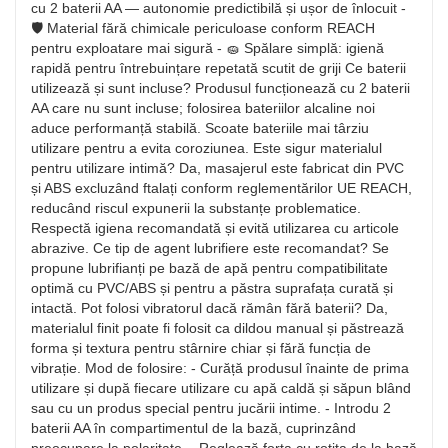
cu 2 baterii AA — autonomie predictibilă și ușor de înlocuit -
🛡️ Material fără chimicale periculoase conform REACH
pentru exploatare mai sigură - 🧽 Spălare simplă: igienă
rapidă pentru întrebuințare repetată scutit de griji Ce baterii
utilizează și sunt incluse? Produsul funcționează cu 2 baterii
AA care nu sunt incluse; folosirea bateriilor alcaline noi
aduce performanță stabilă. Scoate bateriile mai târziu
utilizare pentru a evita coroziunea. Este sigur materialul
pentru utilizare intimă? Da, masajerul este fabricat din PVC
și ABS excluzând ftalați conform reglementărilor UE REACH,
reducând riscul expunerii la substanțe problematice.
Respectă igiena recomandată și evită utilizarea cu articole
abrazive. Ce tip de agent lubrifiere este recomandat? Se
propune lubrifianți pe bază de apă pentru compatibilitate
optimă cu PVC/ABS și pentru a păstra suprafața curată și
intactă. Pot folosi vibratorul dacă rămân fără baterii? Da,
materialul finit poate fi folosit ca dildou manual și păstrează
forma și textura pentru stârnire chiar și fără funcția de
vibrație. Mod de folosire: - Curăță produsul înainte de prima
utilizare și după fiecare utilizare cu apă caldă și săpun blând
sau cu un produs special pentru jucării intime. - Introdu 2
baterii AA în compartimentul de la bază, cuprinzând