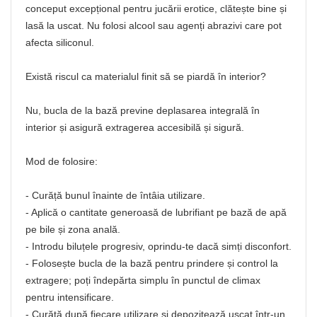
conceput excepțional pentru jucării erotice, clătește bine și
lasă la uscat. Nu folosi alcool sau agenți abrazivi care pot
afecta siliconul.
Există riscul ca materialul finit să se piardă în interior?
Nu, bucla de la bază previne deplasarea integrală în
interior și asigură extragerea accesibilă și sigură.
Mod de folosire:
- Curăță bunul înainte de întâia utilizare.
- Aplică o cantitate generoasă de lubrifiant pe bază de apă
pe bile și zona anală.
- Introdu biluțele progresiv, oprindu-te dacă simți disconfort.
- Folosește bucla de la bază pentru prindere și control la
extragere; poți îndepărta simplu în punctul de climax
pentru intensificare.
- Curăță după fiecare utilizare și depozitează uscat într-un