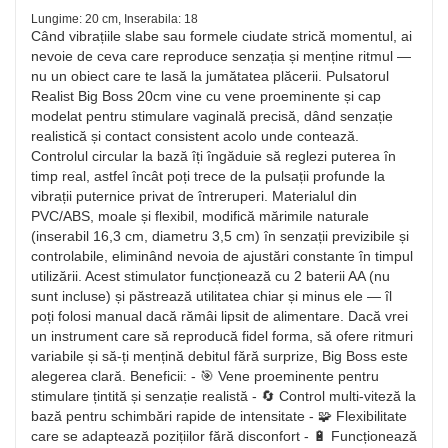
Lungime: 20 cm, Inserabila: 18
Când vibrațiile slabe sau formele ciudate strică momentul, ai
nevoie de ceva care reproduce senzația și menține ritmul —
nu un obiect care te lasă la jumătatea plăcerii. Pulsatorul
Realist Big Boss 20cm vine cu vene proeminente și cap
modelat pentru stimulare vaginală precisă, dând senzație
realistică și contact consistent acolo unde contează.
Controlul circular la bază îți îngăduie să reglezi puterea în
timp real, astfel încât poți trece de la pulsații profunde la
vibrații puternice privat de întreruperi. Materialul din
PVC/ABS, moale și flexibil, modifică mărimile naturale
(inserabil 16,3 cm, diametru 3,5 cm) în senzații previzibile și
controlabile, eliminând nevoia de ajustări constante în timpul
utilizării. Acest stimulator funcționează cu 2 baterii AA (nu
sunt incluse) și păstrează utilitatea chiar și minus ele — îl
poți folosi manual dacă rămâi lipsit de alimentare. Dacă vrei
un instrument care să reproducă fidel forma, să ofere ritmuri
variabile și să-ți mențină debitul fără surprize, Big Boss este
alegerea clară. Beneficii: - 🎯 Vene proeminente pentru
stimulare țintită și senzație realistă - 🔄 Control multi-viteză la
bază pentru schimbări rapide de intensitate - 🧩 Flexibilitate
care se adaptează pozițiilor fără disconfort - 🔋 Funcționează