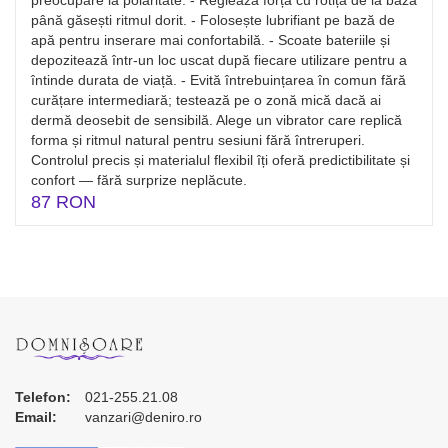
preocupare la polaritate. - Reglează forța cu rotița de la bază
până găsești ritmul dorit. - Folosește lubrifiant pe bază de
apă pentru inserare mai confortabilă. - Scoate bateriile și
depozitează într-un loc uscat după fiecare utilizare pentru a
întinde durata de viață. - Evită întrebuințarea în comun fără
curățare intermediară; testează pe o zonă mică dacă ai
dermă deosebit de sensibilă. Alege un vibrator care replică
forma și ritmul natural pentru sesiuni fără întreruperi.
Controlul precis și materialul flexibil îți oferă predictibilitate și
confort — fără surprize neplăcute.
87 RON
Telefon:
021-255.21.08
Email:
vanzari@deniro.ro