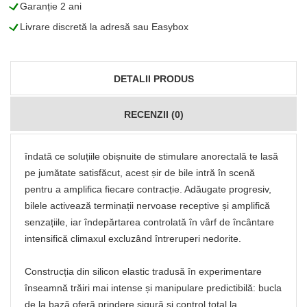
L
Garanție 2 ani
L
Livrare discretă la adresă sau Easybox
DETALII PRODUS
RECENZII (0)
îndată ce soluțiile obișnuite de stimulare anorectală te lasă
pe jumătate satisfăcut, acest șir de bile intră în scenă
pentru a amplifica fiecare contracție. Adăugate progresiv,
bilele activează terminații nervoase receptive și amplifică
senzațiile, iar îndepărtarea controlată în vârf de încântare
intensifică climaxul excluzând întreruperi nedorite.
Construcția din silicon elastic tradusă în experimentare
înseamnă trăiri mai intense și manipulare predictibilă: bucla
de la bază oferă prindere sigură și control total la