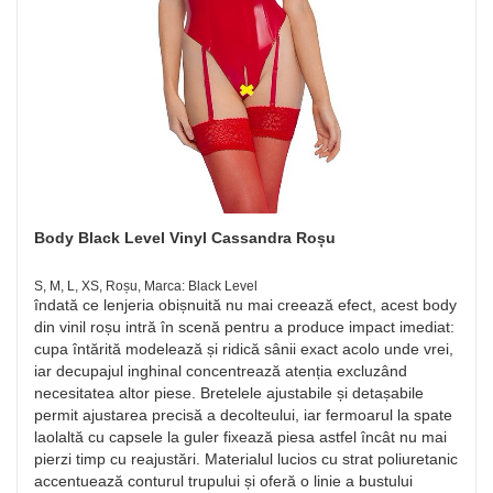
Body Black Level Vinyl Cassandra Roșu
S, M, L, XS, Roșu, Marca: Black Level
îndată ce lenjeria obișnuită nu mai creează efect, acest body
din vinil roșu intră în scenă pentru a produce impact imediat:
cupa întărită modelează și ridică sânii exact acolo unde vrei,
iar decupajul inghinal concentrează atenția excluzând
necesitatea altor piese. Bretelele ajustabile și detașabile
permit ajustarea precisă a decolteului, iar fermoarul la spate
laolaltă cu capsele la guler fixează piesa astfel încât nu mai
pierzi timp cu reajustări. Materialul lucios cu strat poliuretanic
accentuează conturul trupului și oferă o linie a bustului