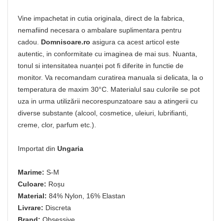
Vine impachetat in cutia originala, direct de la fabrica,
nemafiind necesara o ambalare suplimentara pentru
cadou.
Domnisoare.ro
asigura ca acest articol este
autentic, in conformitate cu imaginea de mai sus. Nuanta,
tonul si intensitatea nuanței pot fi diferite in functie de
monitor. Va recomandam curatirea manuala si delicata, la o
temperatura de maxim 30°C. Materialul sau culorile se pot
uza in urma utilizării necorespunzatoare sau a atingerii cu
diverse substante (alcool, cosmetice, uleiuri, lubrifianti,
creme, clor, parfum etc.).
Importat din
Ungaria
Marime:
S-M
Culoare:
Roșu
Material:
84% Nylon, 16% Elastan
Livrare:
Discreta
Brand:
Obsessive