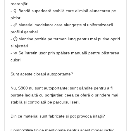
rearanjări
- 🧷 Bandă superioară stabilă care elimină alunecarea pe
picior
- 📏 Material modelator care alungește și uniformizează
profilul gambei
- ⏱️ Menține poziția pe termen lung pentru mai puține opriri
și ajustări
- 🧼 Se întrețin ușor prin spălare manuală pentru păstrarea
culorii
Sunt aceste ciorapi autoportante?
Nu, S800 nu sunt autoportante; sunt gândite pentru a fi
purtate laolaltă cu portjartier, ceea ce oferă o prindere mai
stabilă și controlată pe parcursul serii.
Din ce material sunt fabricate și pot provoca iritații?
Compozițiile tipice menționate pentru acest model includ