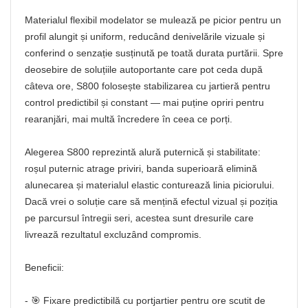
Materialul flexibil modelator se mulează pe picior pentru un
profil alungit și uniform, reducând denivelările vizuale și
conferind o senzație susținută pe toată durata purtării. Spre
deosebire de soluțiile autoportante care pot ceda după
câteva ore, S800 folosește stabilizarea cu jartieră pentru
control predictibil și constant — mai puține opriri pentru
rearanjări, mai multă încredere în ceea ce porți.
Alegerea S800 reprezintă alură puternică și stabilitate:
roșul puternic atrage priviri, banda superioară elimină
alunecarea și materialul elastic conturează linia piciorului.
Dacă vrei o soluție care să mențină efectul vizual și poziția
pe parcursul întregii seri, acestea sunt dresurile care
livrează rezultatul excluzând compromis.
Beneficii:
- 🎯 Fixare predictibilă cu portjartier pentru ore scutit de