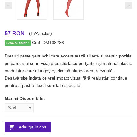
<
>
57 RON
(TVA inclus)
Cod: DM138286
Stoc suficient
Dresuri peste genunchi care accentuează silueta și mențin poziția
pe parcursul serii. Fixaj predictibilă cu portjartier și material elastic
modelator care alungește; elimină alunecarea frecventă.
Desăvârșite îndată ce vrei impact vizual fără reajustări continue
pentru a păstra fluxul serii tale speciale.
Marimi Disponibile:
Adauga in cos