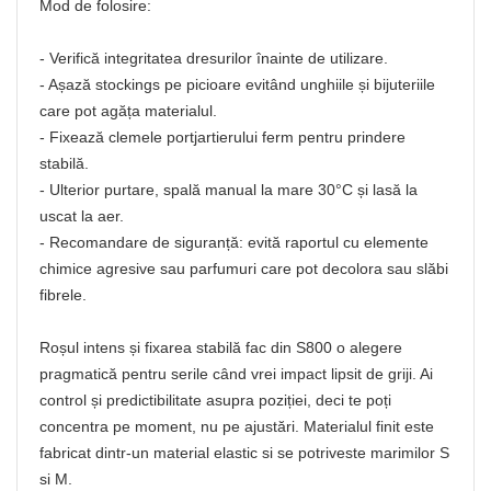
Mod de folosire:
- Verifică integritatea dresurilor înainte de utilizare.
- Așază stockings pe picioare evitând unghiile și bijuteriile
care pot agăța materialul.
- Fixează clemele portjartierului ferm pentru prindere
stabilă.
- Ulterior purtare, spală manual la mare 30°C și lasă la
uscat la aer.
- Recomandare de siguranță: evită raportul cu elemente
chimice agresive sau parfumuri care pot decolora sau slăbi
fibrele.
Roșul intens și fixarea stabilă fac din S800 o alegere
pragmatică pentru serile când vrei impact lipsit de griji. Ai
control și predictibilitate asupra poziției, deci te poți
concentra pe moment, nu pe ajustări. Materialul finit este
fabricat dintr-un material elastic si se potriveste marimilor S
si M.