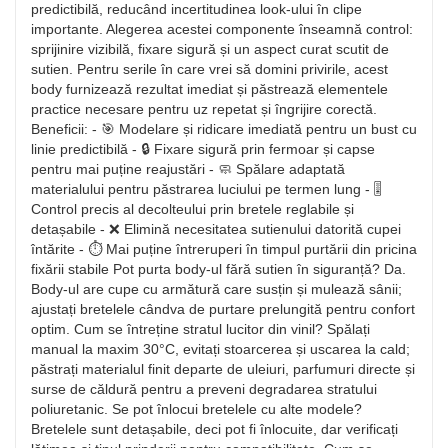
predictibilă, reducând incertitudinea look-ului în clipe
importante. Alegerea acestei componente înseamnă control:
sprijinire vizibilă, fixare sigură și un aspect curat scutit de
sutien. Pentru serile în care vrei să domini privirile, acest
body furnizează rezultat imediat și păstrează elementele
practice necesare pentru uz repetat și îngrijire corectă.
Beneficii: - 🎯 Modelare și ridicare imediată pentru un bust cu
linie predictibilă - 🔒 Fixare sigură prin fermoar și capse
pentru mai puține reajustări - 🧼 Spălare adaptată
materialului pentru păstrarea luciului pe termen lung - 🎚️
Control precis al decolteului prin bretele reglabile și
detașabile - ❌ Elimină necesitatea sutienului datorită cupei
întărite - ⏱️ Mai puține întreruperi în timpul purtării din pricina
fixării stabile Pot purta body-ul fără sutien în siguranță? Da.
Body-ul are cupe cu armătură care susțin și mulează sânii;
ajustați bretelele cândva de purtare prelungită pentru confort
optim. Cum se întreține stratul lucitor din vinil? Spălați
manual la maxim 30°C, evitați stoarcerea și uscarea la cald;
păstrați materialul finit departe de uleiuri, parfumuri directe și
surse de căldură pentru a preveni degradarea stratului
poliuretanic. Se pot înlocui bretelele cu alte modele?
Bretelele sunt detașabile, deci pot fi înlocuite, dar verificați