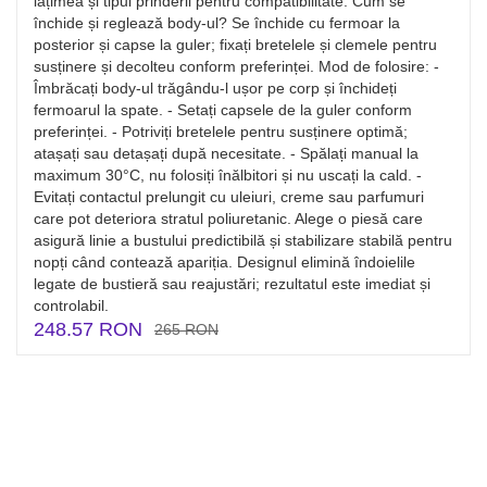
lățimea și tipul prinderii pentru compatibilitate. Cum se
închide și reglează body-ul? Se închide cu fermoar la
posterior și capse la guler; fixați bretelele și clemele pentru
susținere și decolteu conform preferinței. Mod de folosire: -
Îmbrăcați body-ul trăgându-l ușor pe corp și închideți
fermoarul la spate. - Setați capsele de la guler conform
preferinței. - Potriviți bretelele pentru susținere optimă;
atașați sau detașați după necesitate. - Spălați manual la
maximum 30°C, nu folosiți înălbitori și nu uscați la cald. -
Evitați contactul prelungit cu uleiuri, creme sau parfumuri
care pot deteriora stratul poliuretanic. Alege o piesă care
asigură linie a bustului predictibilă și stabilizare stabilă pentru
nopți când contează apariția. Designul elimină îndoielile
legate de bustieră sau reajustări; rezultatul este imediat și
controlabil.
248.57 RON
265 RON