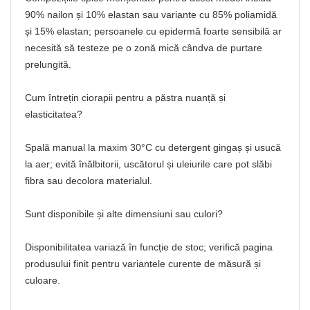
90% nailon și 10% elastan sau variante cu 85% poliamidă
și 15% elastan; persoanele cu epidermă foarte sensibilă ar
necesită să testeze pe o zonă mică cândva de purtare
prelungită.
Cum întrețin ciorapii pentru a păstra nuanță și
elasticitatea?
Spală manual la maxim 30°C cu detergent gingaș și usucă
la aer; evită înălbitorii, uscătorul și uleiurile care pot slăbi
fibra sau decolora materialul.
Sunt disponibile și alte dimensiuni sau culori?
Disponibilitatea variază în funcție de stoc; verifică pagina
produsului finit pentru variantele curente de măsură și
culoare.