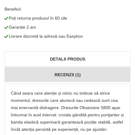
Beneficii:
L
Poți returna produsul în 60 zile
L
Garanție 2 ani
L
Livrare discretă la adresă sau Easybox
DETALII PRODUS
RECENZII (1)
Când seara cere atenție și nimic nu trebuie să strice
momentul, dresurile care alunecă sau cedează sunt cea
mai enervantă distragere. Dresurile Obsessive S800 apar
întocmai în acel interval: croiala gândită pentru portjartier și
banda elastică superioară garantează poziție stabilă, astfel
încât atenția persistă pe experiență, nu pe ajustări.