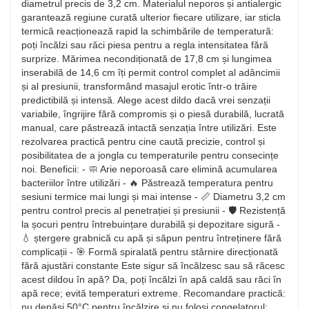
diametrul precis de 3,2 cm. Materialul neporos și antialergic
garantează regiune curată ulterior fiecare utilizare, iar sticla
termică reacționează rapid la schimbările de temperatură:
poți încălzi sau răci piesa pentru a regla intensitatea fără
surprize. Mărimea necondiționată de 17,8 cm și lungimea
inserabilă de 14,6 cm îți permit control complet al adâncimii
și al presiunii, transformând masajul erotic într‑o trăire
predictibilă și intensă. Alege acest dildo dacă vrei senzații
variabile, îngrijire fără compromis și o piesă durabilă, lucrată
manual, care păstrează intactă senzația între utilizări. Este
rezolvarea practică pentru cine caută precizie, control și
posibilitatea de a jongla cu temperaturile pentru consecințe
noi. Beneficii: - 🧼 Arie neporoasă care elimină acumularea
bacteriilor între utilizări - 🔥 Păstrează temperatura pentru
sesiuni termice mai lungi și mai intense - 📏 Diametru 3,2 cm
pentru control precis al penetrației și presiunii - 🛡️ Rezistență
la șocuri pentru întrebuințare durabilă și depozitare sigură -
💧 ștergere grabnică cu apă și săpun pentru întreținere fără
complicații - 🎯 Formă spiralată pentru stârnire direcționată
fără ajustări constante Este sigur să încălzesc sau să răcesc
acest dildou în apă? Da, poți încălzi în apă caldă sau răci în
apă rece; evită temperaturi extreme. Recomandare practică:
nu depăși 50°C pentru încălzire și nu folosi congelatorul;