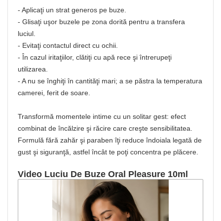
- Aplicaţi un strat generos pe buze.
- Glisaţi uşor buzele pe zona dorită pentru a transfera
luciul.
- Evitaţi contactul direct cu ochii.
- În cazul iritaţiilor, clătiţi cu apă rece şi întrerupeţi
utilizarea.
- A nu se înghiţi în cantităţi mari; a se păstra la temperatura
camerei, ferit de soare.
Transformă momentele intime cu un solitar gest: efect
combinat de încălzire şi răcire care creşte sensibilitatea.
Formulă fără zahăr şi paraben îţi reduce îndoiala legată de
gust şi siguranţă, astfel încât te poţi concentra pe plăcere.
Video Luciu De Buze Oral Pleasure 10ml