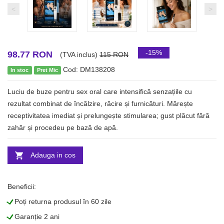
<
>
-15%
98.77 RON
(TVA inclus)
115 RON
Cod: DM138208
In stoc
Pret Mic
Luciu de buze pentru sex oral care intensifică senzațiile cu
rezultat combinat de încălzire, răcire și furnicături. Mărește
receptivitatea imediat și prelungește stimularea; gust plăcut fără
zahăr și procedeu pe bază de apă.
Adauga in cos
Beneficii:
L
Poți returna produsul în 60 zile
L
Garanție 2 ani