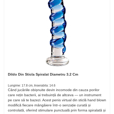
Dildo Din Sticla Spiralat Diametru 3.2 Cm
Lungime: 17.8 cm, Inserabila: 14.6
Când jucăriile obișnuite devin incomode din cauza porilor
care rețin bacterii, ai trebuință de altceva — un instrument
pe care să te bazezi. Acest penis virtual din sticlă hand blown
modifică fiecare mângâiere într‑o senzație curată și
controlată, oferind stimulare punctuală prin forma spiralată și