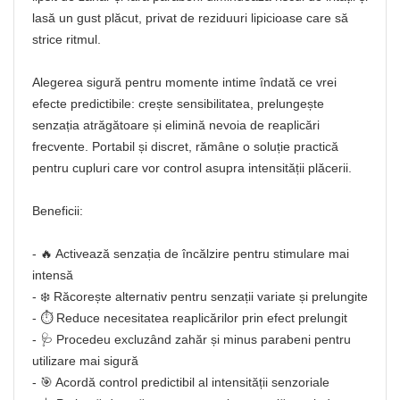
lasă un gust plăcut, privat de reziduuri lipicioase care să
strice ritmul.
Alegerea sigură pentru momente intime îndată ce vrei
efecte predictibile: crește sensibilitatea, prelungește
senzația atrăgătoare și elimină nevoia de reaplicări
frecvente. Portabil și discret, rămâne o soluție practică
pentru cupluri care vor control asupra intensității plăcerii.
Beneficii:
- 🔥 Activează senzația de încălzire pentru stimulare mai
intensă
- ❄️ Răcorește alternativ pentru senzații variate și prelungite
- ⏱️ Reduce necesitatea reaplicărilor prin efect prelungit
- 🩺 Procedeu excluzând zahăr și minus parabeni pentru
utilizare mai sigură
- 🎯 Acordă control predictibil al intensității senzoriale