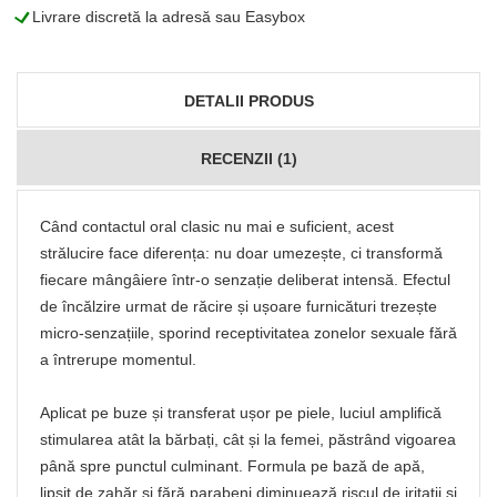
L
Livrare discretă la adresă sau Easybox
DETALII PRODUS
RECENZII (1)
Când contactul oral clasic nu mai e suficient, acest
strălucire face diferența: nu doar umezește, ci transformă
fiecare mângâiere într‑o senzație deliberat intensă. Efectul
de încălzire urmat de răcire și ușoare furnicături trezește
micro-senzațiile, sporind receptivitatea zonelor sexuale fără
a întrerupe momentul.
Aplicat pe buze și transferat ușor pe piele, luciul amplifică
stimularea atât la bărbați, cât și la femei, păstrând vigoarea
până spre punctul culminant. Formula pe bază de apă,
lipsit de zahăr și fără parabeni diminuează riscul de iritații și