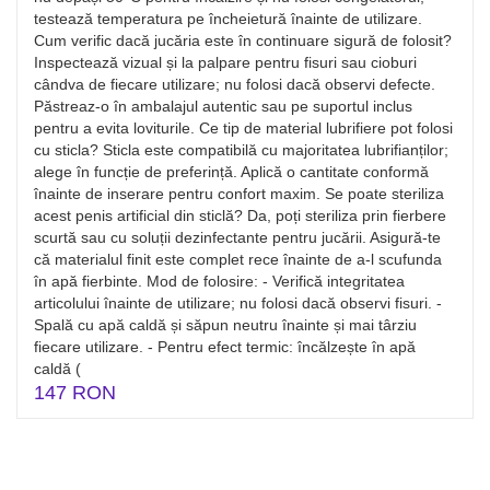
testează temperatura pe încheietură înainte de utilizare.
Cum verific dacă jucăria este în continuare sigură de folosit?
Inspectează vizual și la palpare pentru fisuri sau cioburi
cândva de fiecare utilizare; nu folosi dacă observi defecte.
Păstreaz‑o în ambalajul autentic sau pe suportul inclus
pentru a evita loviturile. Ce tip de material lubrifiere pot folosi
cu sticla? Sticla este compatibilă cu majoritatea lubrifianților;
alege în funcție de preferință. Aplică o cantitate conformă
înainte de inserare pentru confort maxim. Se poate steriliza
acest penis artificial din sticlă? Da, poți steriliza prin fierbere
scurtă sau cu soluții dezinfectante pentru jucării. Asigură‑te
că materialul finit este complet rece înainte de a-l scufunda
în apă fierbinte. Mod de folosire: - Verifică integritatea
articolului înainte de utilizare; nu folosi dacă observi fisuri. -
Spală cu apă caldă și săpun neutru înainte și mai târziu
fiecare utilizare. - Pentru efect termic: încălzește în apă
caldă (
147 RON