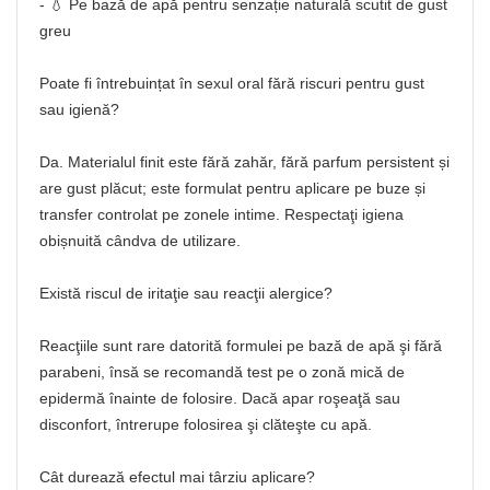
- 💧 Pe bază de apă pentru senzație naturală scutit de gust
greu
Poate fi întrebuințat în sexul oral fără riscuri pentru gust
sau igienă?
Da. Materialul finit este fără zahăr, fără parfum persistent și
are gust plăcut; este formulat pentru aplicare pe buze și
transfer controlat pe zonele intime. Respectaţi igiena
obișnuită cândva de utilizare.
Există riscul de iritaţie sau reacţii alergice?
Reacţiile sunt rare datorită formulei pe bază de apă şi fără
parabeni, însă se recomandă test pe o zonă mică de
epidermă înainte de folosire. Dacă apar roşeaţă sau
disconfort, întrerupe folosirea şi clăteşte cu apă.
Cât durează efectul mai târziu aplicare?