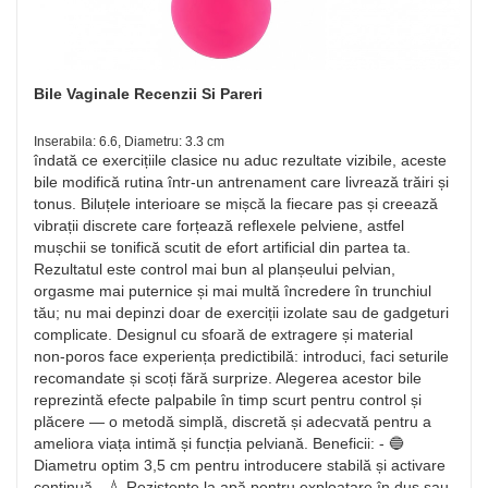
Bile Vaginale Recenzii Si Pareri
Inserabila: 6.6, Diametru: 3.3 cm
îndată ce exercițiile clasice nu aduc rezultate vizibile, aceste
bile modifică rutina într-un antrenament care livrează trăiri și
tonus. Biluțele interioare se mișcă la fiecare pas și creează
vibrații discrete care forțează reflexele pelviene, astfel
mușchii se tonifică scutit de efort artificial din partea ta.
Rezultatul este control mai bun al planșeului pelvian,
orgasme mai puternice și mai multă încredere în trunchiul
tău; nu mai depinzi doar de exerciții izolate sau de gadgeturi
complicate. Designul cu sfoară de extragere și material
non‑poros face experiența predictibilă: introduci, faci seturile
recomandate și scoți fără surprize. Alegerea acestor bile
reprezintă efecte palpabile în timp scurt pentru control și
plăcere — o metodă simplă, discretă și adecvată pentru a
ameliora viața intimă și funcția pelviană. Beneficii: - 🔵
Diametru optim 3,5 cm pentru introducere stabilă și activare
continuă - 💧 Rezistente la apă pentru exploatare în duș sau