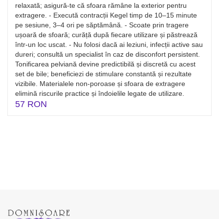
relaxată; asigură-te că sfoara rămâne la exterior pentru
extragere. - Execută contracții Kegel timp de 10–15 minute
pe sesiune, 3–4 ori pe săptămână. - Scoate prin tragere
ușoară de sfoară; curăță după fiecare utilizare și păstrează
într‑un loc uscat. - Nu folosi dacă ai leziuni, infecții active sau
dureri; consultă un specialist în caz de disconfort persistent.
Tonificarea pelviană devine predictibilă și discretă cu acest
set de bile; beneficiezi de stimulare constantă și rezultate
vizibile. Materialele non‑poroase și sfoara de extragere
elimină riscurile practice și îndoielile legate de utilizare.
57 RON