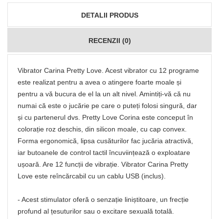
DETALII PRODUS
RECENZII (0)
Vibrator Carina Pretty Love. Acest vibrator cu 12 programe
este realizat pentru a avea o atingere foarte moale și
pentru a vă bucura de el la un alt nivel. Amintiți-vă că nu
numai că este o jucărie pe care o puteți folosi singură, dar
și cu partenerul dvs. Pretty Love Corina este conceput în
colorație roz deschis, din silicon moale, cu cap convex.
Forma ergonomică, lipsa cusăturilor fac jucăria atractivă,
iar butoanele de control tactil încuviințează o exploatare
ușoară. Are 12 funcții de vibrație. Vibrator Carina Pretty
Love este reîncărcabil cu un cablu USB (inclus).
- Acest stimulator oferă o senzație liniștitoare, un frecție
profund al țesuturilor sau o excitare sexuală totală.