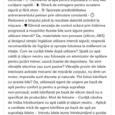
curățare rapidă - 🧵 Sfoară de extragere pentru scoatere
sigură și fără stres - 🎯 Sporește predictibilitatea
antrenamentului pelvian prin stimulare constantă - ⏱️
Reducere a timpului până la rezultate datorită activării la
mișcare - 🛡️ Elimină senzația de control scăzut prin întărirea
progresivă a mușchilor Aceste bile sunt sigure pentru
utilizare internă? Da, materialele non‑poroase (silicon, ABS)
și designul simplu îngăduie utilizare internă sigură; respectă
recomandările de îngrijire și oprește folosirea la indiferent ce
iritație. Cum se curăță bilele după utilizare? Spală cu apă
caldă și săpun neutru sau folosește un atomizator de spălare
pentru jucării intime; usucă înainte de depozitare. Se simt
vibrațiile electrice sau sunt pasive? Vibrațiile provin din bilele
interioare activate mecanic de mișcările corpului, nu dintr‑un
motor; impresiile sunt discrete și naturale. Pot folosi lubrifiant
cu aceste bile? Da, utilizează agent de ungere pe bază de
apă pentru confort și pentru a proteja suprafața
non‑poroasă; evită lubrifianții pe bază de silicon dacă nu e
specificat de producător. Mod de folosire: - Curăță cândva
de întâia întrebuințare cu apă caldă și săpun neutru. - Aplică
o cantitate mică de agent lubrifiere pe bază de apă pe
suprafața bilelor. - Introdu bilele lezne întrebuințând o poziție