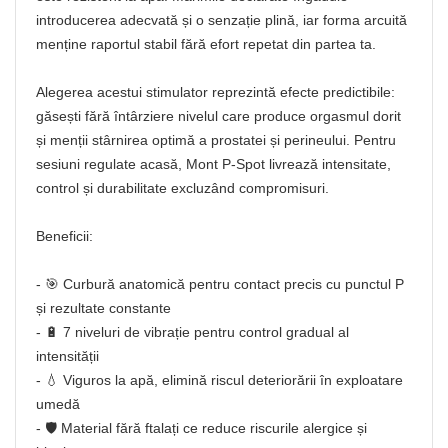
introducerea adecvată și o senzație plină, iar forma arcuită
menține raportul stabil fără efort repetat din partea ta.
Alegerea acestui stimulator reprezintă efecte predictibile:
găsești fără întârziere nivelul care produce orgasmul dorit
și menții stârnirea optimă a prostatei și perineului. Pentru
sesiuni regulate acasă, Mont P-Spot livrează intensitate,
control și durabilitate excluzând compromisuri.
Beneficii:
- 🎯 Curbură anatomică pentru contact precis cu punctul P
și rezultate constante
- 🔋 7 niveluri de vibrație pentru control gradual al
intensității
- 💧 Viguros la apă, elimină riscul deteriorării în exploatare
umedă
- 🛡️ Material fără ftalați ce reduce riscurile alergice și