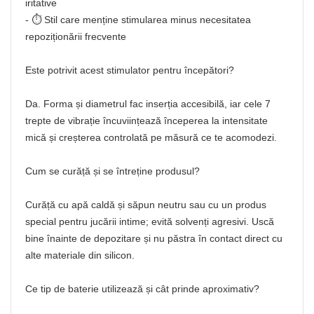
iritative
- ⏱️ Stil care menține stimularea minus necesitatea
repoziționării frecvente
Este potrivit acest stimulator pentru începători?
Da. Forma și diametrul fac inserția accesibilă, iar cele 7
trepte de vibrație încuviințează începerea la intensitate
mică și creșterea controlată pe măsură ce te acomodezi.
Cum se curăță și se întreține produsul?
Curăță cu apă caldă și săpun neutru sau cu un produs
special pentru jucării intime; evită solvenți agresivi. Uscă
bine înainte de depozitare și nu păstra în contact direct cu
alte materiale din silicon.
Ce tip de baterie utilizează și cât prinde aproximativ?