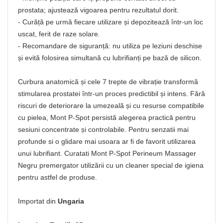
prostata; ajustează vigoarea pentru rezultatul dorit.
- Curăță pe urmă fiecare utilizare și depozitează într-un loc
uscat, ferit de raze solare.
- Recomandare de siguranță: nu utiliza pe leziuni deschise
și evită folosirea simultană cu lubrifianți pe bază de silicon.
Curbura anatomică și cele 7 trepte de vibrație transformă
stimularea prostatei într-un proces predictibil și intens. Fără
riscuri de deteriorare la umezeală și cu resurse compatibile
cu pielea, Mont P-Spot persistă alegerea practică pentru
sesiuni concentrate și controlabile. Pentru senzatii mai
profunde si o glidare mai usoara ar fi de favorit utilizarea
unui lubrifiant. Curatati Mont P-Spot Perineum Massager
Negru premergator utilizării cu un cleaner special de igiena
pentru astfel de produse.
Importat din
Ungaria