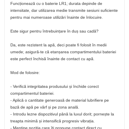
Funcționează cu o baterie LR1; durata depinde de
intensitate, dar utilizarea medie transmite sesiuni suficiente
pentru mai numeroase utilizări înainte de înlocuire.
Este sigur pentru întrebuințare în duș sau cadă?
Da, este rezistent la apă, deci poate fi folosit în medii
umede; asigură-te că etanșarea compartimentului bateriei
este perfect închisă înainte de contact cu apă.
Mod de folosire:
- Verifică integritatea produsului și închide corect
compartimentul bateriei.
- Aplică o cantitate generoasă de material lubrifiere pe
bază de apă pe vârf și pe zona anală.
- Introdu lezne dispozitivul până la luxul dorit; pornește la
treapta minimă și intensifică progresiv vibrația.
- Menține poziția care îți propune contact direct cu