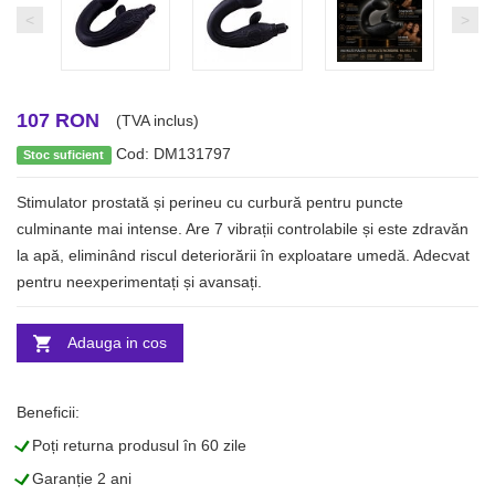
<
>
107 RON
(TVA inclus)
Cod: DM131797
Stoc suficient
Stimulator prostată și perineu cu curbură pentru puncte
culminante mai intense. Are 7 vibrații controlabile și este zdravăn
la apă, eliminând riscul deteriorării în exploatare umedă. Adecvat
pentru neexperimentați și avansați.
Adauga in cos
Beneficii:
L
Poți returna produsul în 60 zile
L
Garanție 2 ani