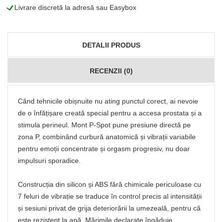
L
Livrare discretă la adresă sau Easybox
DETALII PRODUS
RECENZII (0)
Când tehnicile obișnuite nu ating punctul corect, ai nevoie
de o înfățișare creată special pentru a accesa prostata și a
stimula perineul. Mont P-Spot pune presiune directă pe
zona P, combinând curbură anatomică și vibrații variabile
pentru emoții concentrate și orgasm progresiv, nu doar
impulsuri sporadice.
Construcția din silicon și ABS fără chimicale periculoase cu
7 feluri de vibrație se traduce în control precis al intensității
și sesiuni privat de grija deteriorării la umezeală, pentru că
este rezistent la apă. Mărimile declarate îngăduie