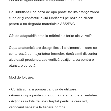
Pot folosi agent lubrifiere împreună cu pompa?
Da, lubrifiantul pe bază de apă poate facilita etanșeizarea
cupelor și confortul; evită lubrifianții pe bază de silicon
pentru a nu degrada materialele ABS/PVC.
Cât de adaptabilă este la mărimile diferite ale vulvei?
Cupa anatomică are design flexibil și dimensiuni care se
conturează pe majoritatea formelor; dacă simți disconfort,
ajustează presiunea sau verifică poziționarea pentru o
etanșare corectă.
Mod de folosire:
- Curăță zona și pompa cândva de utilizare.
- Așează cupa peste zona dorită garantând etanșeitatea.
- Acționează bila de latex treptat pentru a crea vid,
verificând senzația la fiecare pompă.