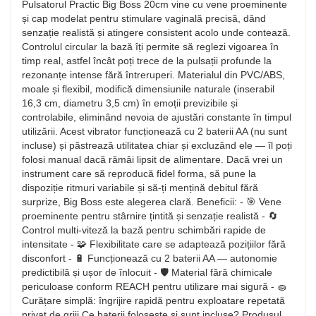
Pulsatorul Practic Big Boss 20cm vine cu vene proeminente
și cap modelat pentru stimulare vaginală precisă, dând
senzație realistă și atingere consistent acolo unde contează.
Controlul circular la bază îți permite să reglezi vigoarea în
timp real, astfel încât poți trece de la pulsații profunde la
rezonanțe intense fără întreruperi. Materialul din PVC/ABS,
moale și flexibil, modifică dimensiunile naturale (inserabil
16,3 cm, diametru 3,5 cm) în emoții previzibile și
controlabile, eliminând nevoia de ajustări constante în timpul
utilizării. Acest vibrator funcționează cu 2 baterii AA (nu sunt
incluse) și păstrează utilitatea chiar și excluzând ele — îl poți
folosi manual dacă rămâi lipsit de alimentare. Dacă vrei un
instrument care să reproducă fidel forma, să pune la
dispoziție ritmuri variabile și să-ți mențină debitul fără
surprize, Big Boss este alegerea clară. Beneficii: - 🎯 Vene
proeminente pentru stârnire țintită și senzație realistă - 🔄
Control multi-viteză la bază pentru schimbări rapide de
intensitate - 🧩 Flexibilitate care se adaptează pozițiilor fără
disconfort - 🔋 Funcționează cu 2 baterii AA — autonomie
predictibilă și ușor de înlocuit - 🛡️ Material fără chimicale
periculoase conform REACH pentru utilizare mai sigură - 🧽
Curățare simplă: îngrijire rapidă pentru exploatare repetată
privat de griji Ce baterii folosește și sunt incluse? Produsul