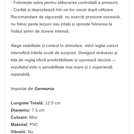
- Folosește valva pentru eliberarea controlată a presiunii.
- Curăță și depozitează într-un loc uscat după utilizare.
Recomandare de siguranță: nu exerciți presiune excesivă,
nu folosi peste leziuni sau iritații și oprește folosirea la
întâiul semn de durere intensă.
Alege stabilitate și control în stimulare: vidul reglat corect
intensifică trăirile scutit de surprize. Designul străveziu și
bila de reglaj oferă predictibilitate și ușurează decizia —
rezultatul este o sensibilitate mai mare și o experiență
repetabilă.
Importat din
Germania
Lungime Totală:
12.5 cm
Diametru:
7.5 cm
Culoare:
Mov
Material:
PVC
Vibratii:
Nu