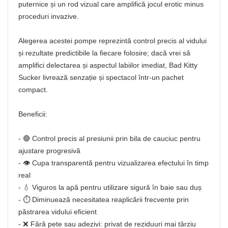
puternice și un rod vizual care amplifică jocul erotic minus
proceduri invazive.
Alegerea acestei pompe reprezintă control precis al vidului
și rezultate predictibile la fiecare folosire; dacă vrei să
amplifici delectarea și aspectul labiilor imediat, Bad Kitty
Sucker livrează senzație și spectacol într-un pachet
compact.
Beneficii:
- 🔴 Control precis al presiunii prin bila de cauciuc pentru
ajustare progresivă
- 👁️ Cupa transparentă pentru vizualizarea efectului în timp
real
- 💧 Viguros la apă pentru utilizare sigură în baie sau duș
- ⏱️ Diminuează necesitatea reaplicării frecvente prin
păstrarea vidului eficient
- ❌ Fără pete sau adezivi: privat de reziduuri mai târziu