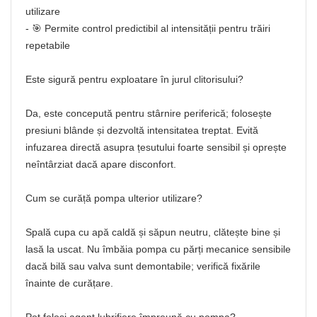
utilizare
- 🎯 Permite control predictibil al intensității pentru trăiri
repetabile
Este sigură pentru exploatare în jurul clitorisului?
Da, este concepută pentru stârnire periferică; folosește
presiuni blânde și dezvoltă intensitatea treptat. Evită
infuzarea directă asupra țesutului foarte sensibil și oprește
neîntârziat dacă apare disconfort.
Cum se curăță pompa ulterior utilizare?
Spală cupa cu apă caldă și săpun neutru, clătește bine și
lasă la uscat. Nu îmbăia pompa cu părți mecanice sensibile
dacă bilă sau valva sunt demontabile; verifică fixările
înainte de curățare.