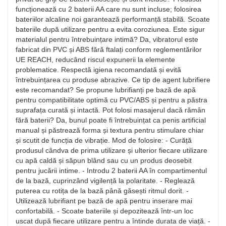
funcționează cu 2 baterii AA care nu sunt incluse; folosirea
bateriilor alcaline noi garantează performanță stabilă. Scoate
bateriile după utilizare pentru a evita coroziunea. Este sigur
materialul pentru întrebuințare intimă? Da, vibratorul este
fabricat din PVC și ABS fără ftalați conform reglementărilor
UE REACH, reducând riscul expunerii la elemente
problematice. Respectă igiena recomandată și evită
întrebuințarea cu produse abrazive. Ce tip de agent lubrifiere
este recomandat? Se propune lubrifianți pe bază de apă
pentru compatibilitate optimă cu PVC/ABS și pentru a păstra
suprafața curată și intactă. Pot folosi masajerul dacă rămân
fără baterii? Da, bunul poate fi întrebuințat ca penis artificial
manual și păstrează forma și textura pentru stimulare chiar
și scutit de funcția de vibrație. Mod de folosire: - Curăță
produsul cândva de prima utilizare și ulterior fiecare utilizare
cu apă caldă și săpun blând sau cu un produs deosebit
pentru jucării intime. - Introdu 2 baterii AA în compartimentul
de la bază, cuprinzând vigilență la polaritate. - Reglează
puterea cu rotița de la bază până găsești ritmul dorit. -
Utilizează lubrifiant pe bază de apă pentru inserare mai
confortabilă. - Scoate bateriile și depozitează într-un loc
uscat după fiecare utilizare pentru a întinde durata de viață. -