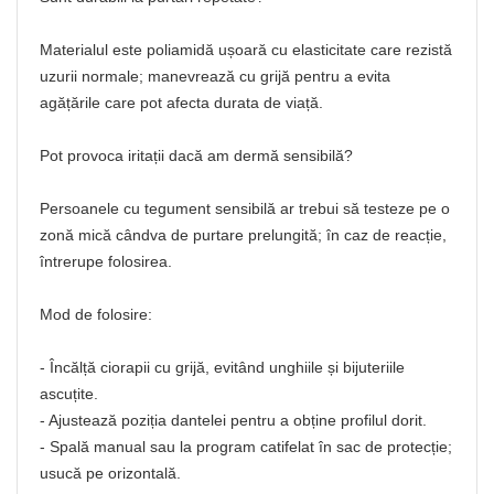
Materialul este poliamidă ușoară cu elasticitate care rezistă
uzurii normale; manevrează cu grijă pentru a evita
agățările care pot afecta durata de viață.
Pot provoca iritații dacă am dermă sensibilă?
Persoanele cu tegument sensibilă ar trebui să testeze pe o
zonă mică cândva de purtare prelungită; în caz de reacție,
întrerupe folosirea.
Mod de folosire:
- Încălță ciorapii cu grijă, evitând unghiile și bijuteriile
ascuțite.
- Ajustează poziția dantelei pentru a obține profilul dorit.
- Spală manual sau la program catifelat în sac de protecție;
usucă pe orizontală.