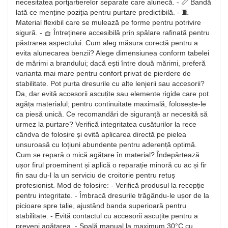
necesitatea portjartierelor separate care alunecă. - 📏 Bandă
lată ce menține poziția pentru purtare predictibilă. - 🧵
Material flexibil care se mulează pe forme pentru potrivire
sigură. - 🧺 Întreținere accesibilă prin spălare rafinată pentru
păstrarea aspectului. Cum aleg măsura corectă pentru a
evita alunecarea benzii? Alege dimensiunea conform tabelei
de mărimi a brandului; dacă ești între două mărimi, preferă
varianta mai mare pentru confort privat de pierdere de
stabilitate. Pot purta dresurile cu alte lenjerii sau accesorii?
Da, dar evită accesorii ascuțite sau elemente rigide care pot
agăța materialul; pentru continuitate maximală, folosește-le
ca piesă unică. Ce recomandări de siguranță ar necesită să
urmez la purtare? Verifică integritatea cusăturilor la rece
cândva de folosire și evită aplicarea directă pe pielea
unsuroasă cu loțiuni abundente pentru aderență optimă.
Cum se repară o mică agățare în material? Îndepărtează
ușor firul proeminent și aplică o reparație minoră cu ac și fir
fin sau du-l la un serviciu de croitorie pentru retuș
profesionist. Mod de folosire: - Verifică produsul la recepție
pentru integritate. - Îmbracă dresurile trăgându-le ușor de la
picioare spre talie, ajustând banda superioară pentru
stabilitate. - Evită contactul cu accesorii ascuțite pentru a
preveni agățarea. - Spală manual la maximum 30°C cu