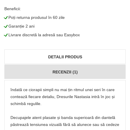
Beneficii:
L
Poți returna produsul în 60 zile
L
Garanție 2 ani
L
Livrare discretă la adresă sau Easybox
DETALII PRODUS
RECENZII (1)
îndată ce ciorapii simpli nu mai țin ritmul unei seri în care
contează fiecare detaliu, Dresurile Nastasia intră în joc și
schimbă regulile.
Decupajele atent plasate și banda superioară din dantelă
păstrează tensiunea vizuală fără să alunece sau să cedeze