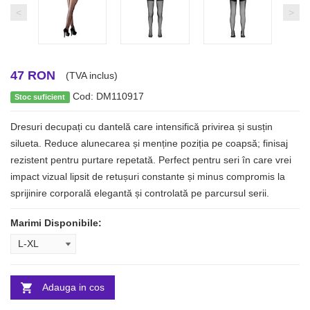
<
>
47 RON
(TVA inclus)
Cod: DM110917
Stoc suficient
Dresuri decupați cu dantelă care intensifică privirea și susțin
silueta. Reduce alunecarea și menține poziția pe coapsă; finisaj
rezistent pentru purtare repetată. Perfect pentru seri în care vrei
impact vizual lipsit de retușuri constante și minus compromis la
sprijinire corporală elegantă și controlată pe parcursul serii.
Marimi Disponibile:
Adauga in cos