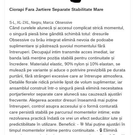
Ciorapi Fara Jartiere Separate Stabilitate Mare
S-L, XL-2XL, Negru, Marca: Obsessive
Când curelele alunecă și accesul complicat strică momentul,
o singură piesă bine gândită schimbă totul: dresurile
Obsessive cu brâu integrat elimină nevoia de podoabe
suplimentare și păstrează șuvoiul momentului fără
întreruperi. Decupajul intim transmite acces imediat, iar
banda lată menține poziția stabilă pentru continuitate și
încredere. Materialul elastic, 90% nylon și 10% elastan, se
mulează pe variante și aduce o potrivire previzibilă pe durata
purtării, fără strângeri excesive care ar întrerupe atmosfera.
Detaliile florale ridică privirile lipsit de volum suplimentar, iar
ansamblul construit într-o singură piesă elimină necesitatea
portjartierelor separate care alunecă sau cauzează ajustări
frecvente. Alegerea acestor dresuri înseamnă mai puține
întreruperi, control asupra accesului și o formă conturată
care persistă stabilă pe parcursul momentelor intime; este
rezolvarea practică îndată ce vrei un efect seducător iute și
predictibilitate în utilizare. Beneficii: - 🎯 Mai puține ajustări în
timpul momentelor intime pentru continuitate. - 🔒 Elimină