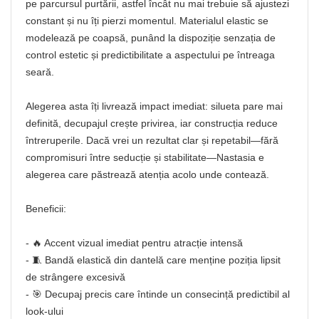
pe parcursul purtării, astfel încât nu mai trebuie să ajustezi
constant și nu îți pierzi momentul. Materialul elastic se
modelează pe coapsă, punând la dispoziție senzația de
control estetic și predictibilitate a aspectului pe întreaga
seară.
Alegerea asta îți livrează impact imediat: silueta pare mai
definită, decupajul crește privirea, iar construcția reduce
întreruperile. Dacă vrei un rezultat clar și repetabil—fără
compromisuri între seducție și stabilitate—Nastasia e
alegerea care păstrează atenția acolo unde contează.
Beneficii:
- 🔥 Accent vizual imediat pentru atracție intensă
- 🧵 Bandă elastică din dantelă care menține poziția lipsit
de strângere excesivă
- 🎯 Decupaj precis care întinde un consecință predictibil al
look-ului