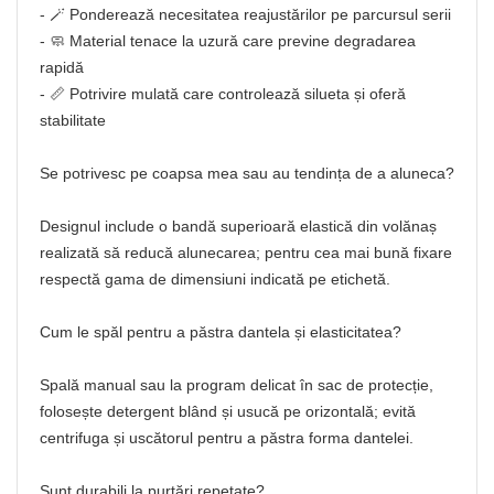
- 🪄 Ponderează necesitatea reajustărilor pe parcursul serii
- 🧼 Material tenace la uzură care previne degradarea
rapidă
- 📏 Potrivire mulată care controlează silueta și oferă
stabilitate
Se potrivesc pe coapsa mea sau au tendința de a aluneca?
Designul include o bandă superioară elastică din volănaș
realizată să reducă alunecarea; pentru cea mai bună fixare
respectă gama de dimensiuni indicată pe etichetă.
Cum le spăl pentru a păstra dantela și elasticitatea?
Spală manual sau la program delicat în sac de protecție,
folosește detergent blând și usucă pe orizontală; evită
centrifuga și uscătorul pentru a păstra forma dantelei.
Sunt durabili la purtări repetate?