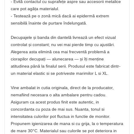
- Evită contactul cu suprafețe aspre sau accesorii metalice
care pot agăța materialul.
- Testează pe o zonă mică dacă ai epidermă extrem
sensibilă înainte de purtare îndelungată.
Decupajele și banda din dantelă livrează un efect vizual
controlat și constant; nu vei mai pierde timp cu ajustări.
Alegerea asta elimină cea mai frecventă problemă a
ciorapilor decupați — alunecarea — și îți menține
atitudinea până la finalul serii. Produsul este fabricat dintr-
un material elastic si se potriveste marimilor L si XL.
Vine ambalat in cutia originala, direct de la producator,
nemafiind necesara o alta ambalare pentru cadou.
Asiguram ca acest produs finit este autentic, in
concordanta cu poza de mai sus. Nuanta, tonul si
intensitatea culorilor pot fluctua in functie de monitor.
Propunem igienizarea de mana si cu grija, la o temperatura
de mare 30°C. Materialul sau culorile se pot deteriora in